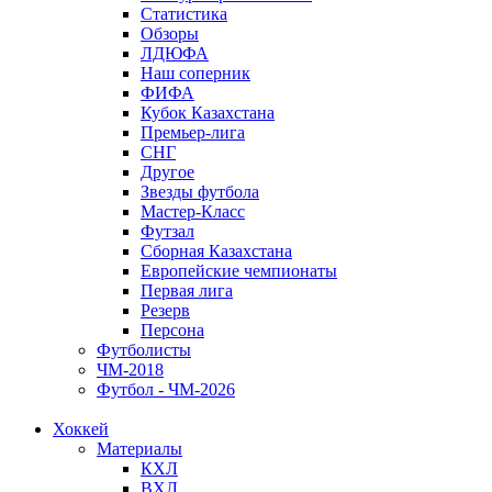
Статистика
Обзоры
ЛДЮФА
Наш соперник
ФИФА
Кубок Казахстана
Премьер-лига
СНГ
Другое
Звезды футбола
Мастер-Класс
Футзал
Сборная Казахстана
Европейские чемпионаты
Первая лига
Резерв
Персона
Футболисты
ЧМ-2018
Футбол - ЧМ-2026
Хоккей
Материалы
КХЛ
ВХЛ