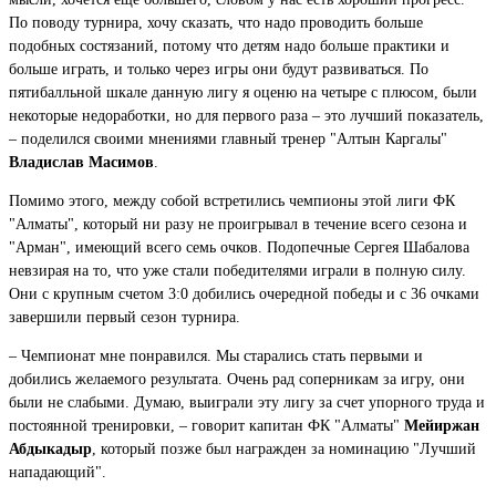
По поводу турнира, хочу сказать, что надо проводить больше
подобных состязаний, потому что детям надо больше практики и
больше играть, и только через игры они будут развиваться. По
пятибалльной шкале данную лигу я оценю на четыре с плюсом, были
некоторые недоработки, но для первого раза – это лучший показатель,
– поделился своими мнениями главный тренер "Алтын Каргалы"
Владислав Масимов
.
Помимо этого, между собой встретились чемпионы этой лиги ФК
"Алматы", который ни разу не проигрывал в течение всего сезона и
"Арман", имеющий всего семь очков. Подопечные Сергея Шабалова
невзирая на то, что уже стали победителями играли в полную силу.
Они с крупным счетом 3:0 добились очередной победы и с 36 очками
завершили первый сезон турнира.
– Чемпионат мне понравился. Мы старались стать первыми и
добились желаемого результата. Очень рад соперникам за игру, они
были не слабыми. Думаю, выиграли эту лигу за счет упорного труда и
постоянной тренировки, – говорит капитан ФК "Алматы"
Мейиржан
Абдыкадыр
, который позже был награжден за номинацию "Лучший
нападающий".