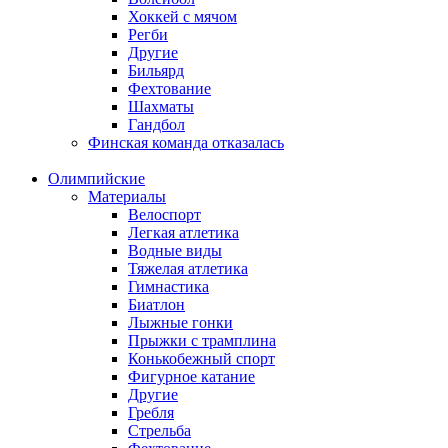
Хоккей с мячом
Регби
Другие
Бильярд
Фехтование
Шахматы
Гандбол
Финская команда отказалась
Олимпийские
Материалы
Велоспорт
Легкая атлетика
Водные виды
Тяжелая атлетика
Гимнастика
Биатлон
Лыжные гонки
Прыжки с трамплина
Конькобежный спорт
Фигурное катание
Другие
Гребля
Стрельба