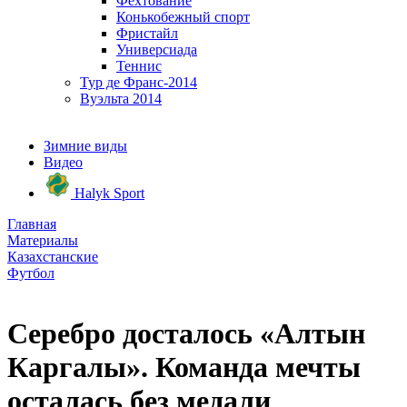
Фехтование
Конькобежный спорт
Фристайл
Универсиада
Теннис
Тур де Франс-2014
Вуэльта 2014
Зимние виды
Видео
Halyk Sport
Главная
Материалы
Казахстанские
Футбол
Серебро досталось «Алтын
Каргалы». Команда мечты
осталась без медали