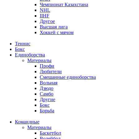
Чемпионат Казахстана
NHL
IIHF
Другое
Высшая лига
Хоккей с мячом
Теннис
Бокс
Единоборства
Материалы
Профи
Любители
Смешанные единоборства
Вольная
Дзюдо
Самбо
Другие
Бокс
Борьба
Командные
Материалы
Баскетбол
Волейбол