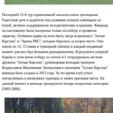
Последний 12-й тур соревнований оказался очень зрелищным.
Радостные дети и родители под палящим солнцем наблюдали за
игрой, активно поддерживали аплодисментами и криками. Команды
по-настоящему были настроены только на победу и проявили
характер. Особенно жарко на поле было, когда встречались "Алтын
Каргалы" и "Арман-РКС", которые боролись за второе место. Они
имели по 12, 13 очков в турнирной таблице и каждый неудачный
момент для них был большим разочарованием. В результате упорной
борьбы в этом матче победу со счетом 4:1 отпраздновала местная
дружина "Алтын Каргалы", руководимая молодым тренером
Владиславом Масимовым. Базируемая в санатории "Алтын Каргалы"
команда была создана в 2013 году. За это время клуб успел
поучаствовать в нескольких турнирах и занять призовые места. На
данный момент в команде тренируются четыре возрастные категории
(2003-2006).