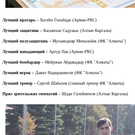
Лучший вратарь –
Хосейн Гонабади (Арман-РКС)
Лучщий защитник –
Касымхан Садуакас (Алтын Каргалы)
Лучший полузащитник –
Мухамедияр Меныльбек (ФК "Алматы")
Лучший нападающий –
Артур Пак (Арман-РКС)
Лучший бомбардир –
Мейржан Абдыкадыр (ФК "Алматы")
Лучший игрок –
Давит Надирашвили (ФК "Алматы")
Лучший тренер –
Сергей Шабалов (главный тренер ФК "Алматы)
Приз зрительских симпатий –
Шади Сулейменов (Алтын Каргалы)