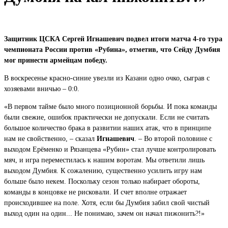
Защитник ЦСКА Сергей Игнашевич подвел итоги матча 4-го тура
чемпионата России против «Рубина», отметив, что Сейду Думбия
мог принести армейцам победу.
В воскресенье красно-синие увезли из Казани одно очко, сыграв с
хозяевами вничью – 0:0.
«В первом тайме было много позиционной борьбы. И пока команды
были свежие, ошибок практически не допускали. Если не считать
большое количество брака в развитии наших атак, что в принципе
нам не свойственно, – сказал
Игнашевич
. – Во второй половине с
выходом Ерёменко и Рязанцева «Рубин» стал лучше контролировать
мяч, и игра переместилась к нашим воротам. Мы ответили лишь
выходом Думбия. К сожалению, существенно усилить игру нам
больше было некем. Поскольку сезон только набирает обороты,
команды в концовке не рисковали. И счет вполне отражает
происходившее на поле. Хотя, если бы Думбия забил свой чистый
выход один на один... Не понимаю, зачем он начал пижонить?!»