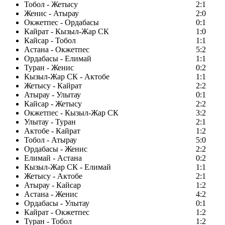
Тобол - Жетысу
2:1
Женис - Атырау
2:0
Окжетпес - Ордабасы
0:1
Кайрат - Кызыл-Жар СК
1:0
Кайсар - Тобол
1:1
Астана - Окжетпес
5:2
Ордабасы - Елимай
1:1
Туран - Женис
0:2
Кызыл-Жар СК - Актобе
1:1
Жетысу - Кайрат
2:2
Атырау - Улытау
0:1
Кайсар - Жетысу
2:2
Окжетпес - Кызыл-Жар СК
3:2
Улытау - Туран
2:1
Актобе - Кайрат
1:2
Тобол - Атырау
5:0
Ордабасы - Женис
2:2
Елимай - Астана
0:2
Кызыл-Жар СК - Елимай
1:1
Жетысу - Актобе
2:1
Атырау - Кайсар
1:2
Астана - Женис
4:2
Ордабасы - Улытау
0:1
Кайрат - Окжетпес
1:2
Туран - Тобол
1:2