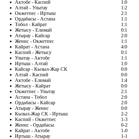
Актобе - Каспий
1:0
Алтай - Улытау
1:2
Окжетпес - Иртыш
2:1
Ордабасы - Астана
1:1
Тобол - Кайрат
1:1
Жетысу - Елимай
0:1
Атырау - Кайсар
2:0
Женис - Окжетпес
1:1
Кайрат - Астана
4:0
Каспий - Жетысу
0:1
Улытау - Актобе
1:1
Иртыш - Алтай
1:0
Кайсар - Кызыл-Жар СК
0:0
Алтай - Каспий
0:0
Актобе - Елимай
1:4
Жетысу - Кайрат
0:0
Окжетпес - Улытау
2:1
Астана - Тобол
2:0
Ордабасы - Кайсар
2:0
Атырау - Женис
0:0
Кызыл-Жар СК - Иртыш
2-2
Каспий - Окжетпес
1-3
Женис - Ордабасы
0-2
Кайрат - Актобе
1-0
Иртыш - Атырау
1-1