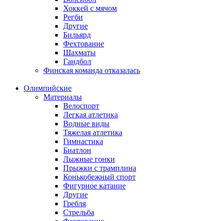
Хоккей с мячом
Регби
Другие
Бильярд
Фехтование
Шахматы
Гандбол
Финская команда отказалась
Олимпийские
Материалы
Велоспорт
Легкая атлетика
Водные виды
Тяжелая атлетика
Гимнастика
Биатлон
Лыжные гонки
Прыжки с трамплина
Конькобежный спорт
Фигурное катание
Другие
Гребля
Стрельба