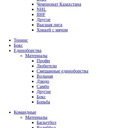
Чемпионат Казахстана
NHL
IIHF
Другое
Высшая лига
Хоккей с мячом
Теннис
Бокс
Единоборства
Материалы
Профи
Любители
Смешанные единоборства
Вольная
Дзюдо
Самбо
Другие
Бокс
Борьба
Командные
Материалы
Баскетбол
Волейбол