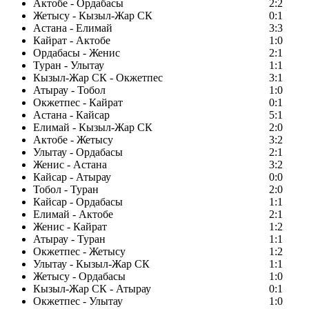
Актобе - Ордабасы
2:2
Жетысу - Кызыл-Жар СК
0:1
Астана - Елимай
3:3
Кайрат - Актобе
1:0
Ордабасы - Женис
2:1
Туран - Улытау
1:1
Кызыл-Жар СК - Окжетпес
3:1
Атырау - Тобол
1:0
Окжетпес - Кайрат
0:1
Астана - Кайсар
5:1
Елимай - Кызыл-Жар СК
2:0
Актобе - Жетысу
3:2
Улытау - Ордабасы
2:1
Женис - Астана
3:2
Кайсар - Атырау
0:0
Тобол - Туран
2:0
Кайсар - Ордабасы
1:1
Елимай - Актобе
2:1
Женис - Кайрат
1:2
Атырау - Туран
1:1
Окжетпес - Жетысу
1:2
Улытау - Кызыл-Жар СК
1:1
Жетысу - Ордабасы
1:0
Кызыл-Жар СК - Атырау
0:1
Окжетпес - Улытау
1:0