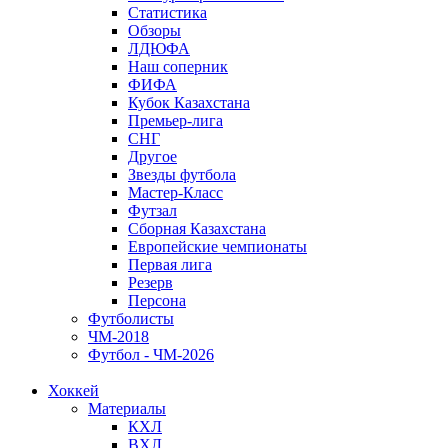
Статистика
Обзоры
ЛДЮФА
Наш соперник
ФИФА
Кубок Казахстана
Премьер-лига
СНГ
Другое
Звезды футбола
Мастер-Класс
Футзал
Сборная Казахстана
Европейские чемпионаты
Первая лига
Резерв
Персона
Футболисты
ЧМ-2018
Футбол - ЧМ-2026
Хоккей
Материалы
КХЛ
ВХЛ