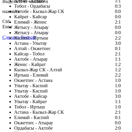
Алтай - Астана
1:1
Выделите ее мышью и
Тобол - Ордабасы
0:3
нажмите
Актобе - Кызыл-Жар СК
0:0
Кайрат - Кайсар
0:0
Ctrl
Елимай - Женис
2:1
Enter
Жетысу - Атырау
0:0
Жетысу - Атырау
0:0
Сделано Весной
Каспий - Иртыш
2:2
Астана - Улытау
3:0
Алтай - Окжетпес
0:1
Кайсар - Тобол
2:1
Актобе - Атырау
1:1
Женис - Кайрат
1:2
Кызыл-Жар СК - Алтай
1:2
Иртыш - Елимай
2:2
Окжетпес - Астана
1:0
Улытау - Каспий
1:0
Улытау - Каспий
1:0
Актобе - Кайсар
3:0
Улытау - Кайрат
1:1
Тобол - Иртыш
1:0
Астана - Кызыл-Жар СК
2:1
Елимай - Каспий
0:1
Окжетпес - Атырау
0:0
Ордабасы - Актобе
2:0