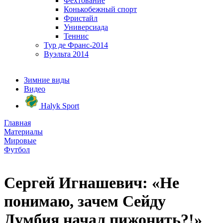
Фехтование
Конькобежный спорт
Фристайл
Универсиада
Теннис
Тур де Франс-2014
Вуэльта 2014
Зимние виды
Видео
Halyk Sport
Главная
Материалы
Мировые
Футбол
Сергей Игнашевич: «Не
понимаю, зачем Сейду
Думбия начал пижонить?!»