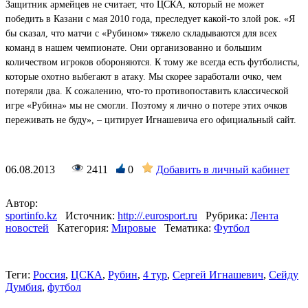
Защитник армейцев не считает, что ЦСКА, который не может
победить в Казани с мая 2010 года, преследует какой-то злой рок. «Я
бы сказал, что матчи с «Рубином» тяжело складываются для всех
команд в нашем чемпионате. Они организованно и большим
количеством игроков обороняются. К тому же всегда есть футболисты,
которые охотно выбегают в атаку. Мы скорее заработали очко, чем
потеряли два. К сожалению, что-то противопоставить классической
игре «Рубина» мы не смогли. Поэтому я лично о потере этих очков
переживать не буду», – цитирует Игнашевича его официальный сайт.
06.08.2013
2411
0
Добавить в личный кабинет
Автор:
sportinfo.kz
Источник:
http://.eurosport.ru
Рубрика:
Лента
новостей
Категория:
Мировые
Тематика:
Футбол
Теги:
Россия
,
ЦСКА
,
Рубин
,
4 тур
,
Сергей Игнашевич
,
Сейду
Думбия
,
футбол