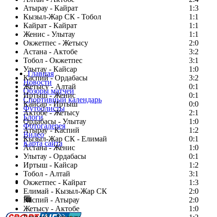
Атырау - Кайрат
1:3
Кызыл-Жар СК - Тобол
1:1
Кайрат - Кайрат
1:1
Женис - Улытау
1:1
Окжетпес - Жетысу
2:0
Астана - Актобе
3:2
Тобол - Окжетпес
3:1
Улытау - Кайсар
1:0
Главная
Каспий - Ордабасы
3:2
Новости
Жетысу - Алтай
0:1
Обзоры матчей
Иртыш - Женис
0:1
Спортивный календарь
Кайсар - Иртыш
0:0
Футболисты
Актобе - Жетысу
2:1
Блоги
Ордабасы - Улытау
1:0
Фотогалерея
Атырау - Каспий
1:2
Видео
Кызыл-Жар СК - Елимай
0:1
Карта сайта
Астана - Женис
1:0
Улытау - Ордабасы
0:1
Иртыш - Кайсар
1:2
Тобол - Алтай
3:1
Есть идея?
Окжетпес - Кайрат
1:3
Сообщить о мероприятии
Елимай - Кызыл-Жар СК
2:0
Каспий - Атырау
Перейти на старый сайт
2:0
Жетысу - Актобе
1:0