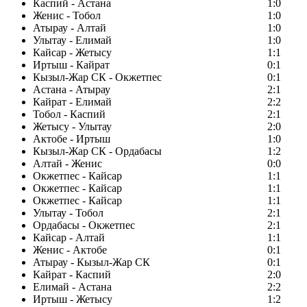
Каспий - Астана
1:0
Женис - Тобол
1:0
Атырау - Алтай
1:0
Улытау - Елимай
1:0
Кайсар - Жетысу
1:1
Иртыш - Кайрат
0:1
Кызыл-Жар СК - Окжетпес
0:1
Астана - Атырау
2:1
Кайрат - Елимай
2:2
Тобол - Каспий
2:1
Жетысу - Улытау
2:0
Актобе - Иртыш
1:0
Кызыл-Жар СК - Ордабасы
1:2
Алтай - Женис
0:0
Окжетпес - Кайсар
1:1
Окжетпес - Кайсар
1:1
Окжетпес - Кайсар
1:1
Улытау - Тобол
2:1
Ордабасы - Окжетпес
2:1
Кайсар - Алтай
1:1
Женис - Актобе
0:1
Атырау - Кызыл-Жар СК
0:1
Кайрат - Каспий
2:0
Елимай - Астана
2:2
Иртыш - Жетысу
1:2