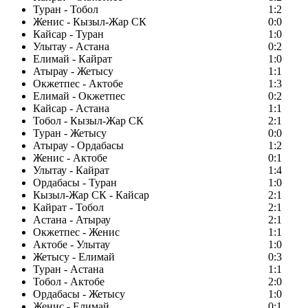
Туран - Тобол
1:2
Женис - Кызыл-Жар СК
0:0
Кайсар - Туран
1:0
Улытау - Астана
0:2
Елимай - Кайрат
1:0
Атырау - Жетысу
1:1
Окжетпес - Актобе
1:3
Елимай - Окжетпес
0:2
Кайсар - Астана
1:1
Тобол - Кызыл-Жар СК
2:1
Туран - Жетысу
0:0
Атырау - Ордабасы
1:2
Женис - Актобе
0:1
Улытау - Кайрат
1:4
Ордабасы - Туран
1:0
Кызыл-Жар СК - Кайсар
2:1
Кайрат - Тобол
2:1
Астана - Атырау
2:1
Окжетпес - Женис
1:1
Актобе - Улытау
1:0
Жетысу - Елимай
0:3
Туран - Астана
1:1
Тобол - Актобе
2:0
Ордабасы - Жетысу
1:0
Женис - Елимай
0:1