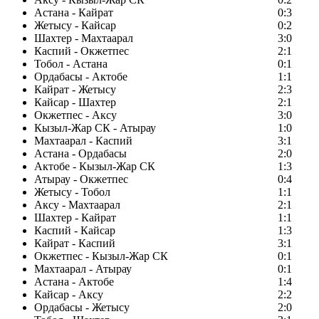
Астана - Кайрат
0:3
Жетысу - Кайсар
0:2
Шахтер - Махтаарал
3:0
Каспий - Окжетпес
2:1
Тобол - Астана
0:1
Ордабасы - Актобе
1:1
Кайрат - Жетысу
2:3
Кайсар - Шахтер
2:1
Окжетпес - Аксу
3:0
Кызыл-Жар СК - Атырау
1:0
Махтаарал - Каспий
3:1
Астана - Ордабасы
2:0
Актобе - Кызыл-Жар СК
1:3
Атырау - Окжетпес
0:4
Жетысу - Тобол
1:1
Аксу - Махтаарал
2:1
Шахтер - Кайрат
1:1
Каспий - Кайсар
1:3
Кайрат - Каспий
3:1
Окжетпес - Кызыл-Жар СК
0:1
Махтаарал - Атырау
0:1
Астана - Актобе
1:4
Кайсар - Аксу
2:2
Ордабасы - Жетысу
2:0