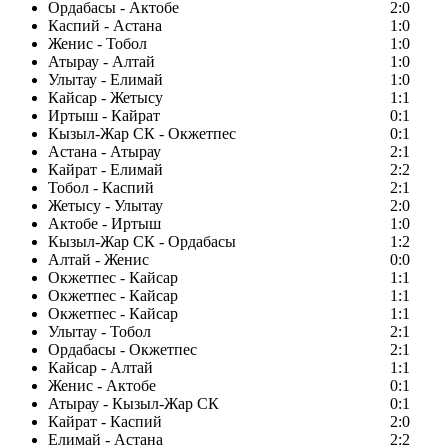
Ордабасы - Актобе
2:0
Каспий - Астана
1:0
Женис - Тобол
1:0
Атырау - Алтай
1:0
Улытау - Елимай
1:0
Кайсар - Жетысу
1:1
Иртыш - Кайрат
0:1
Кызыл-Жар СК - Окжетпес
0:1
Астана - Атырау
2:1
Кайрат - Елимай
2:2
Тобол - Каспий
2:1
Жетысу - Улытау
2:0
Актобе - Иртыш
1:0
Кызыл-Жар СК - Ордабасы
1:2
Алтай - Женис
0:0
Окжетпес - Кайсар
1:1
Окжетпес - Кайсар
1:1
Окжетпес - Кайсар
1:1
Улытау - Тобол
2:1
Ордабасы - Окжетпес
2:1
Кайсар - Алтай
1:1
Женис - Актобе
0:1
Атырау - Кызыл-Жар СК
0:1
Кайрат - Каспий
2:0
Елимай - Астана
2:2