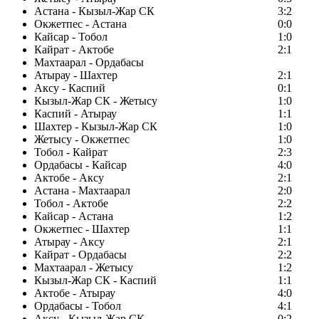
Астана - Кызыл-Жар СК
3:2
Окжетпес - Астана
0:0
Кайсар - Тобол
1:0
Кайрат - Актобе
2:1
Махтаарал - Ордабасы
Атырау - Шахтер
2:1
Аксу - Каспий
0:1
Кызыл-Жар СК - Жетысу
1:0
Каспий - Атырау
1:1
Шахтер - Кызыл-Жар СК
1:0
Жетысу - Окжетпес
1:0
Тобол - Кайрат
2:3
Ордабасы - Кайсар
4:0
Актобе - Аксу
2:1
Астана - Махтаарал
2:0
Тобол - Актобе
2:2
Кайсар - Астана
1:2
Окжетпес - Шахтер
1:1
Атырау - Аксу
2:1
Кайрат - Ордабасы
2:2
Махтаарал - Жетысу
1:2
Кызыл-Жар СК - Каспий
1:1
Актобе - Атырау
4:0
Ордабасы - Тобол
4:1
Аксу - Кызыл-Жар СК
0:2