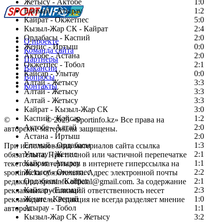
Жетысу - Актобе
1:0
Елимай - Атырау
1:2
Кайрат - Окжетпес
5:0
Кызыл-Жар СК - Кайрат
2:4
Ордабасы - Каспий
2:0
О проекте
Женис - Иртыш
0:0
Команда сайта
Актобе - Астана
2:0
Партнеры
Окжетпес - Тобол
2:1
Вакансии
Кайсар - Улытау
0:0
Вопросы
Алтай - Жетысу
3:3
Контакты
Алтай - Жетысу
3:3
Алтай - Жетысу
3:3
Кайрат - Кызыл-Жар СК
3:0
Каспий - Кайсар
1:2
©
Copyright
© 2025 «Sportinfo.kz» Все права на
Актобе - Алтай
2:0
авторские материалы защищены.
Астана - Иртыш
2:0
Елимай - Ордабасы
1:3
При использовании материалов сайта ссылка
Улытау - Женис
2:1
обязательна. При полной или частичной перепечатке
Кайрат - Атырау
1:1
текстовых материалов в интернете гиперссылка на
Жетысу - Окжетпес
2:2
sportinfo.kz обязательна. Адрес электронной почты
Ордабасы - Кайрат
2:1
редакции: sportinfo.official@gmail.com. За содержание
Кайсар - Елимай
2:3
рекламных публикаций ответственность несет
Женис - Каспий
1:0
рекламодатель. Редакция не всегда разделяет мнение
Атырау - Тобол
1:1
авторов.
Кызыл-Жар СК - Жетысу
3:2