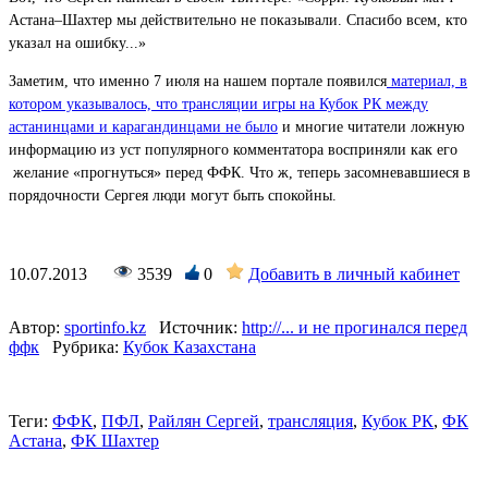
Астана–Шахтер мы действительно не показывали. Спасибо всем, кто
указал на ошибку...»
Заметим, что именно 7 июля на нашем портале появился
материал, в
котором указывалось, что трансляции игры на Кубок РК между
астанинцами и карагандинцами не было
и многие читатели ложную
информацию из уст популярного комментатора восприняли как его
желание «прогнуться» перед ФФК. Что ж, теперь засомневавшиеся в
порядочности Сергея люди могут быть спокойны.
10.07.2013
3539
0
Добавить в личный кабинет
Автор:
sportinfo.kz
Источник:
http://... и не прогинался перед
ффк
Рубрика:
Кубок Казахстана
Теги:
ФФК
,
ПФЛ
,
Райлян Сергей
,
трансляция
,
Кубок РК
,
ФК
Астана
,
ФК Шахтер