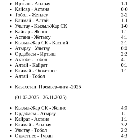
Иртыш - Атырау
1-1
Кайсар - Астана
0-0
Тобол - Жетысу
2-2
Елимай - Алтай
1-1
Улытау - Кызыл-Жар СК
1-0
Кайсар - Женис
1:1
Астана - Жетысу
4:1
Кызыл-Жар СК - Каспий
2:1
Атырау - Улытау
0:0
Ордабасы - Иртыш
2:2
Актобе - Тобол
4:1
Алтай - Кайрат
0:1
Елимай - Окжетпес
1:1
Алтай - Тобол
Казахстан. Премьер-лига -2025
(01.03.2025 - 26.11.2025)
Кызыл-Жар СК - Женис
4:0
Ордабасы - Атырау
1:1
Кайрат - Астана
1:1
Елимай - Атырау
3:2
Улытау - Тобол
2:2
Окжетпес - Туран
4:3