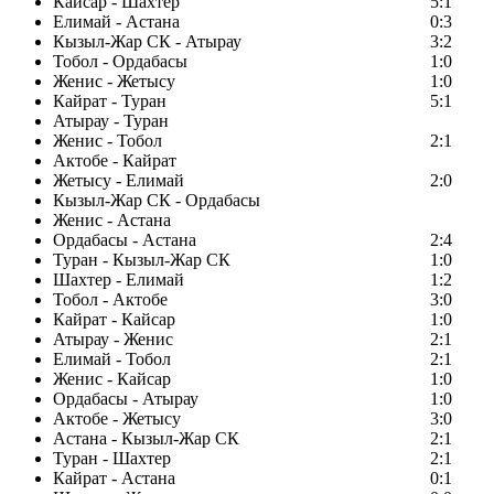
Кайсар - Шахтер
5:1
Елимай - Астана
0:3
Кызыл-Жар СК - Атырау
3:2
Тобол - Ордабасы
1:0
Женис - Жетысу
1:0
Кайрат - Туран
5:1
Атырау - Туран
Женис - Тобол
2:1
Актобе - Кайрат
Жетысу - Елимай
2:0
Кызыл-Жар СК - Ордабасы
Женис - Астана
Ордабасы - Астана
2:4
Туран - Кызыл-Жар СК
1:0
Шахтер - Елимай
1:2
Тобол - Актобе
3:0
Кайрат - Кайсар
1:0
Атырау - Женис
2:1
Елимай - Тобол
2:1
Женис - Кайсар
1:0
Ордабасы - Атырау
1:0
Актобе - Жетысу
3:0
Астана - Кызыл-Жар СК
2:1
Туран - Шахтер
2:1
Кайрат - Астана
0:1