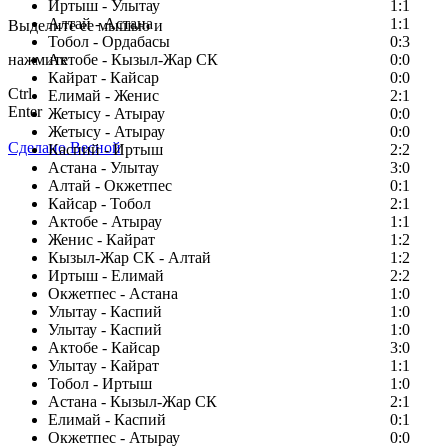
Заметили ошибку в тексте?
Иртыш - Улытау
1:1
Алтай - Астана
1:1
Выделите ее мышью и
Тобол - Ордабасы
0:3
нажмите
Актобе - Кызыл-Жар СК
0:0
Кайрат - Кайсар
0:0
Ctrl
Елимай - Женис
2:1
Enter
Жетысу - Атырау
0:0
Жетысу - Атырау
0:0
Сделано Весной
Каспий - Иртыш
2:2
Астана - Улытау
3:0
Алтай - Окжетпес
0:1
Кайсар - Тобол
2:1
Актобе - Атырау
1:1
Женис - Кайрат
1:2
Кызыл-Жар СК - Алтай
1:2
Иртыш - Елимай
2:2
Окжетпес - Астана
1:0
Улытау - Каспий
1:0
Улытау - Каспий
1:0
Актобе - Кайсар
3:0
Улытау - Кайрат
1:1
Тобол - Иртыш
1:0
Астана - Кызыл-Жар СК
2:1
Елимай - Каспий
0:1
Окжетпес - Атырау
0:0