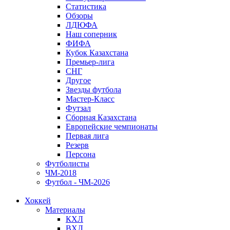
Статистика
Обзоры
ЛДЮФА
Наш соперник
ФИФА
Кубок Казахстана
Премьер-лига
СНГ
Другое
Звезды футбола
Мастер-Класс
Футзал
Сборная Казахстана
Европейские чемпионаты
Первая лига
Резерв
Персона
Футболисты
ЧМ-2018
Футбол - ЧМ-2026
Хоккей
Материалы
КХЛ
ВХЛ