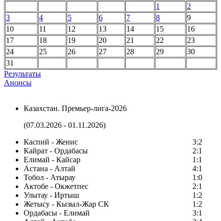
1
2
3
4
5
6
7
8
9
10
11
12
13
14
15
16
17
18
19
20
21
22
23
24
25
26
27
28
29
30
31
Результаты
Анонсы
Казахстан. Премьер-лига-2026
(07.03.2026 - 01.11.2026)
Каспий - Женис
3:2
Кайрат - Ордабасы
2:1
Елимай - Кайсар
1:1
Астана - Алтай
4:1
Тобол - Атырау
1:0
Актобе - Окжетпес
2:1
Улытау - Иртыш
1:2
Жетысу - Кызыл-Жар СК
1:2
Ордабасы - Елимай
3:1