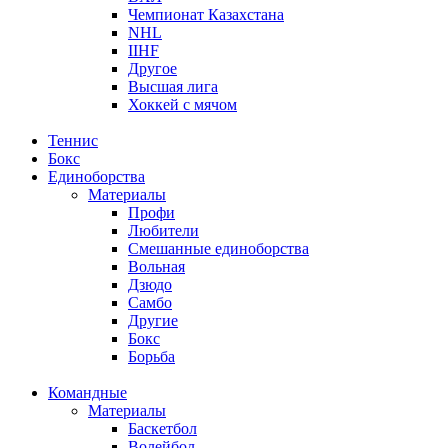
Чемпионат Казахстана
NHL
IIHF
Другое
Высшая лига
Хоккей с мячом
Теннис
Бокс
Единоборства
Материалы
Профи
Любители
Смешанные единоборства
Вольная
Дзюдо
Самбо
Другие
Бокс
Борьба
Командные
Материалы
Баскетбол
Волейбол