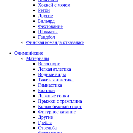
Хоккей с мячом
Регби
Другие
Бильярд
Фехтование
Шахматы
Гандбол
Финская команда отказалась
Олимпийские
Материалы
Велоспорт
Легкая атлетика
Водные виды
Тяжелая атлетика
Гимнастика
Биатлон
Лыжные гонки
Прыжки с трамплина
Конькобежный спорт
Фигурное катание
Другие
Гребля
Стрельба