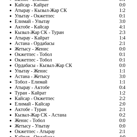
Кайсар - Кайрат
0:0
Атырау - Кызыл-Жар СК
1:2
Улытау - Окжетпес
0:1
Елимай - Улытау
3:0
Актобе - Кайсар
4:1
Кызыл-Жар СК - Туран
2:3
Атырау - Кайрат
1:4
Астана - Ордабасы
2:1
Жетысу - Женис
0:0
Окжетпес - Тобол
0:1
Окжетпес - Тобол
0:1
Ордабасы - Кызыл-Жар СК
0:0
Улытау - Женис
1:1
Астана - Жетысу
3:0
Тобол - Елимай
1:1
Атырау - Актобе
0:4
Туран - Кайрат
1:2
Кайсар - Окжетпес
2:2
Елимай - Кайсар
2:0
Актобе - Туран
2:1
Кызыл-Жар СК - Астана
0:2
Женис - Тобол
0:0
Жетысу - Улытау
0:0
Окжетпес - Атырау
2:1
Кайрат - Ордабасы
4:0