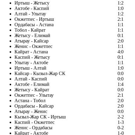
Иртыш - Жетысу
1:2
Актобе - Каспий
1:0
Алтай - Улытау
1:2
Окжетпес - Иртыш
2:1
Ордабасы - Астана
1:1
Тобол - Кайрат
1:1
Жетысу - Елимай
0:1
Атырау - Кайсар
2:0
Женис - Окжетпес
1:1
Кайрат - Астана
4:0
Каспий - Жетысу
0:1
Улытау - Актобе
1:1
Иртыш - Алтай
1:0
Кайсар - Кызыл-Жар СК
0:0
Алтай - Каспий
0:0
Актобе - Елимай
1:4
Жетысу - Кайрат
0:0
Окжетпес - Улытау
2:1
Астана - Тобол
2:0
Ордабасы - Кайсар
2:0
Атырау - Женис
0:0
Кызыл-Жар СК - Иртыш
2-2
Каспий - Окжетпес
1-3
Женис - Ордабасы
0-2
Кайрат - Актобе
1-0