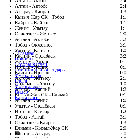
Алтай - Актобе
2:4
Алтай - Актобе
2:4
Атырау - Кайрат
1:3
Кызыл-Жар СК - Тобол
1:1
Кайрат - Кайрат
1:1
Женис - Улытау
1:1
Окжетпес - Жетысу
2:0
Астана - Актобе
3:2
Тобол - Окжетпес
3:1
Улытау - Кайсар
1:0
Главная
Каспий - Ордабасы
3:2
Новости
Жетысу - Алтай
0:1
Обзоры матчей
Иртыш - Женис
0:1
Спортивный календарь
Кайсар - Иртыш
0:0
Футболисты
Актобе - Жетысу
2:1
Блоги
Ордабасы - Улытау
1:0
Фотогалерея
Атырау - Каспий
1:2
Видео
Кызыл-Жар СК - Елимай
0:1
Карта сайта
Астана - Женис
1:0
Улытау - Ордабасы
0:1
Иртыш - Кайсар
1:2
Тобол - Алтай
3:1
Есть идея?
Окжетпес - Кайрат
1:3
Сообщить о мероприятии
Елимай - Кызыл-Жар СК
2:0
Каспий - Атырау
Перейти на старый сайт
2:0