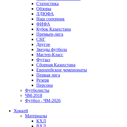
Статистика
Обзоры
ЛДЮФА
Наш соперник
ФИФА
Кубок Казахстана
Премьер-лига
СНГ
Другое
Звезды футбола
Мастер-Класс
Футзал
Сборная Казахстана
Европейские чемпионаты
Первая лига
Резерв
Персона
Футболисты
ЧМ-2018
Футбол - ЧМ-2026
Хоккей
Материалы
КХЛ
ВХЛ