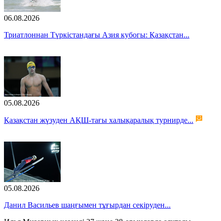
06.08.2026
Триатлоннан Түркістандағы Азия кубогы: Қазақстан...
05.08.2026
Қазақстан жүзуден АҚШ-тағы халықаралық турнирде...
05.08.2026
Данил Васильев шаңғымен тұғырдан секіруден...