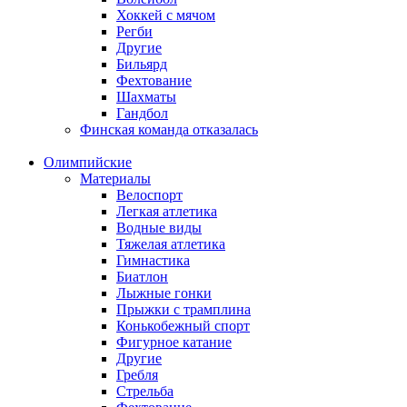
Хоккей с мячом
Регби
Другие
Бильярд
Фехтование
Шахматы
Гандбол
Финская команда отказалась
Олимпийские
Материалы
Велоспорт
Легкая атлетика
Водные виды
Тяжелая атлетика
Гимнастика
Биатлон
Лыжные гонки
Прыжки с трамплина
Конькобежный спорт
Фигурное катание
Другие
Гребля
Стрельба