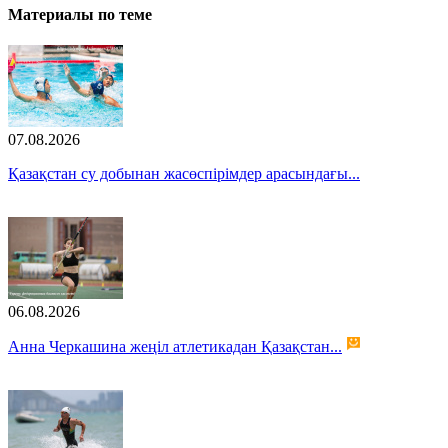
Материалы по теме
07.08.2026
Қазақстан су добынан жасөспірімдер арасындағы...
06.08.2026
Анна Черкашина жеңіл атлетикадан Қазақстан...