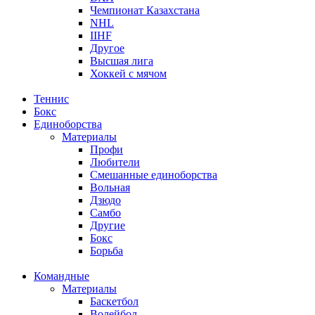
Чемпионат Казахстана
NHL
IIHF
Другое
Высшая лига
Хоккей с мячом
Теннис
Бокс
Единоборства
Материалы
Профи
Любители
Смешанные единоборства
Вольная
Дзюдо
Самбо
Другие
Бокс
Борьба
Командные
Материалы
Баскетбол
Волейбол