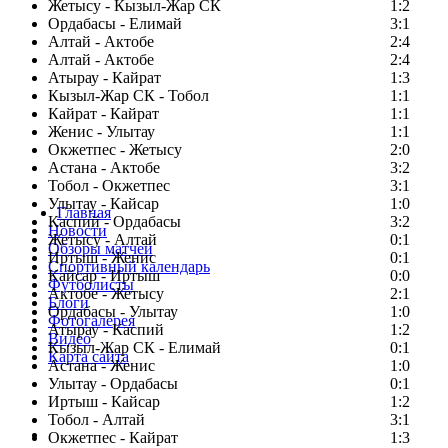
Жетысу - Кызыл-Жар СК
1:2
Ордабасы - Елимай
3:1
Алтай - Актобе
2:4
Алтай - Актобе
2:4
Атырау - Кайрат
1:3
Кызыл-Жар СК - Тобол
1:1
Кайрат - Кайрат
1:1
Женис - Улытау
1:1
Окжетпес - Жетысу
2:0
Астана - Актобе
3:2
Тобол - Окжетпес
3:1
Улытау - Кайсар
1:0
Главная
Каспий - Ордабасы
3:2
Новости
Жетысу - Алтай
0:1
Обзоры матчей
Иртыш - Женис
0:1
Спортивный календарь
Кайсар - Иртыш
0:0
Футболисты
Актобе - Жетысу
2:1
Блоги
Ордабасы - Улытау
1:0
Фотогалерея
Атырау - Каспий
1:2
Видео
Кызыл-Жар СК - Елимай
0:1
Карта сайта
Астана - Женис
1:0
Улытау - Ордабасы
0:1
Иртыш - Кайсар
1:2
Тобол - Алтай
3:1
Есть идея?
Окжетпес - Кайрат
1:3