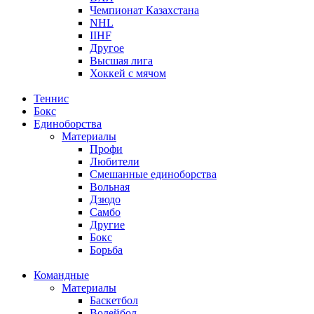
Чемпионат Казахстана
NHL
IIHF
Другое
Высшая лига
Хоккей с мячом
Теннис
Бокс
Единоборства
Материалы
Профи
Любители
Смешанные единоборства
Вольная
Дзюдо
Самбо
Другие
Бокс
Борьба
Командные
Материалы
Баскетбол
Волейбол