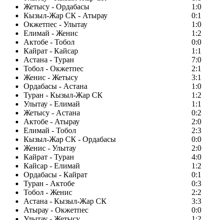
Жетысу - Ордабасы
1:0
Кызыл-Жар СК - Атырау
0:1
Окжетпес - Улытау
1:0
Елимай - Женис
1:2
Актобе - Тобол
0:0
Кайрат - Кайсар
1:1
Астана - Туран
7:0
Тобол - Окжетпес
2:1
Женис - Жетысу
3:1
Ордабасы - Астана
1:0
Туран - Кызыл-Жар СК
1:2
Улытау - Елимай
1:1
Жетысу - Астана
0:2
Актобе - Атырау
2:0
Елимай - Тобол
2:3
Кызыл-Жар СК - Ордабасы
0:0
Женис - Улытау
2:0
Кайрат - Туран
4:0
Кайсар - Елимай
1:2
Ордабасы - Кайрат
0:1
Туран - Актобе
0:3
Тобол - Женис
2:2
Астана - Кызыл-Жар СК
3:3
Атырау - Окжетпес
0:0
Улытау - Жетысу
1:2