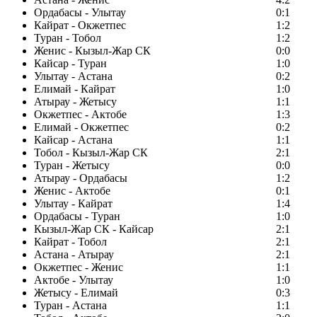
Ордабасы - Улытау
0:1
Кайрат - Окжетпес
1:2
Туран - Тобол
1:2
Женис - Кызыл-Жар СК
0:0
Кайсар - Туран
1:0
Улытау - Астана
0:2
Елимай - Кайрат
1:0
Атырау - Жетысу
1:1
Окжетпес - Актобе
1:3
Елимай - Окжетпес
0:2
Кайсар - Астана
1:1
Тобол - Кызыл-Жар СК
2:1
Туран - Жетысу
0:0
Атырау - Ордабасы
1:2
Женис - Актобе
0:1
Улытау - Кайрат
1:4
Ордабасы - Туран
1:0
Кызыл-Жар СК - Кайсар
2:1
Кайрат - Тобол
2:1
Астана - Атырау
2:1
Окжетпес - Женис
1:1
Актобе - Улытау
1:0
Жетысу - Елимай
0:3
Туран - Астана
1:1