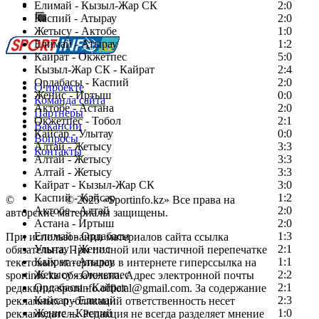
Сообщить о мероприятии
Елимай - Кызыл-Жар СК
2:0
Каспий - Атырау
Перейти на старый сайт
2:0
Жетысу - Актобе
1:0
Елимай - Атырау
1:2
Кайрат - Окжетпес
5:0
Кызыл-Жар СК - Кайрат
2:4
Ордабасы - Каспий
2:0
О проекте
Женис - Иртыш
0:0
Команда сайта
Актобе - Астана
2:0
Партнеры
Окжетпес - Тобол
2:1
Вакансии
Кайсар - Улытау
0:0
Вопросы
Алтай - Жетысу
3:3
Контакты
Алтай - Жетысу
3:3
Алтай - Жетысу
3:3
Кайрат - Кызыл-Жар СК
3:0
Каспий - Кайсар
1:2
©
Copyright
© 2025 «Sportinfo.kz» Все права на
Актобе - Алтай
2:0
авторские материалы защищены.
Астана - Иртыш
2:0
Елимай - Ордабасы
1:3
При использовании материалов сайта ссылка
Улытау - Женис
2:1
обязательна. При полной или частичной перепечатке
Кайрат - Атырау
1:1
текстовых материалов в интернете гиперссылка на
Жетысу - Окжетпес
2:2
sportinfo.kz обязательна. Адрес электронной почты
Ордабасы - Кайрат
2:1
редакции: sportinfo.official@gmail.com. За содержание
Кайсар - Елимай
2:3
рекламных публикаций ответственность несет
Женис - Каспий
1:0
рекламодатель. Редакция не всегда разделяет мнение