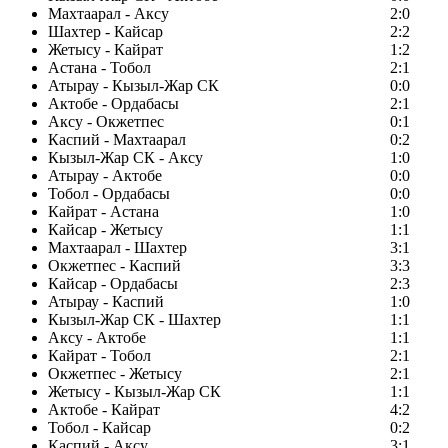
Махтаарал - Аксу
2:0
Шахтер - Кайсар
2:2
Жетысу - Кайрат
1:2
Астана - Тобол
2:1
Атырау - Кызыл-Жар СК
0:0
Актобе - Ордабасы
2:1
Аксу - Окжетпес
0:1
Каспий - Махтаарал
0:2
Кызыл-Жар СК - Аксу
1:0
Атырау - Актобе
0:0
Тобол - Ордабасы
0:0
Кайрат - Астана
1:0
Кайсар - Жетысу
1:1
Махтаарал - Шахтер
3:1
Окжетпес - Каспий
3:3
Кайсар - Ордабасы
2:3
Атырау - Каспий
1:0
Кызыл-Жар СК - Шахтер
1:1
Аксу - Актобе
1:1
Кайрат - Тобол
2:1
Окжетпес - Жетысу
2:1
Жетысу - Кызыл-Жар СК
1:1
Актобе - Кайрат
4:2
Тобол - Кайсар
0:2
Каспий - Аксу
3:1