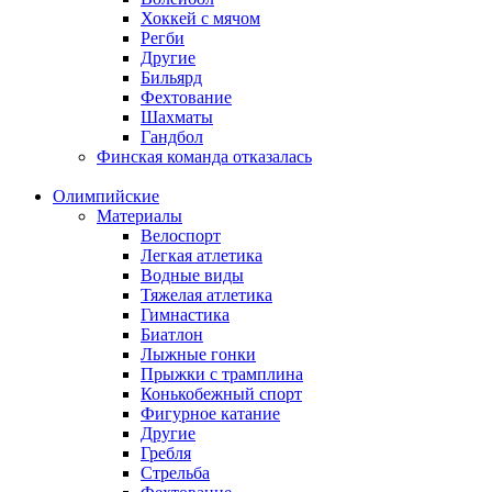
Хоккей с мячом
Регби
Другие
Бильярд
Фехтование
Шахматы
Гандбол
Финская команда отказалась
Олимпийские
Материалы
Велоспорт
Легкая атлетика
Водные виды
Тяжелая атлетика
Гимнастика
Биатлон
Лыжные гонки
Прыжки с трамплина
Конькобежный спорт
Фигурное катание
Другие
Гребля
Стрельба