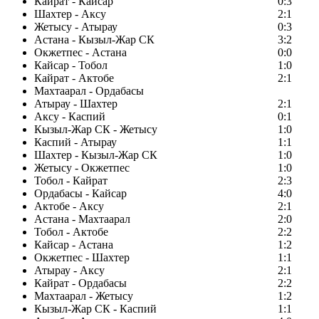
Кайрат - Кайсар
0:3
Шахтер - Аксу
2:1
Жетысу - Атырау
0:3
Астана - Кызыл-Жар СК
3:2
Окжетпес - Астана
0:0
Кайсар - Тобол
1:0
Кайрат - Актобе
2:1
Махтаарал - Ордабасы
Атырау - Шахтер
2:1
Аксу - Каспий
0:1
Кызыл-Жар СК - Жетысу
1:0
Каспий - Атырау
1:1
Шахтер - Кызыл-Жар СК
1:0
Жетысу - Окжетпес
1:0
Тобол - Кайрат
2:3
Ордабасы - Кайсар
4:0
Актобе - Аксу
2:1
Астана - Махтаарал
2:0
Тобол - Актобе
2:2
Кайсар - Астана
1:2
Окжетпес - Шахтер
1:1
Атырау - Аксу
2:1
Кайрат - Ордабасы
2:2
Махтаарал - Жетысу
1:2
Кызыл-Жар СК - Каспий
1:1