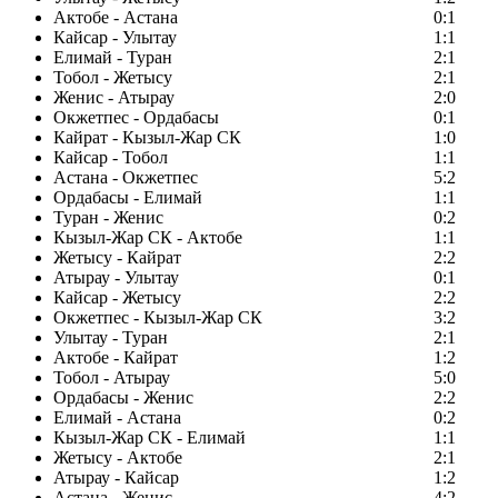
Актобе - Астана
0:1
Кайсар - Улытау
1:1
Елимай - Туран
2:1
Тобол - Жетысу
2:1
Женис - Атырау
2:0
Окжетпес - Ордабасы
0:1
Кайрат - Кызыл-Жар СК
1:0
Кайсар - Тобол
1:1
Астана - Окжетпес
5:2
Ордабасы - Елимай
1:1
Туран - Женис
0:2
Кызыл-Жар СК - Актобе
1:1
Жетысу - Кайрат
2:2
Атырау - Улытау
0:1
Кайсар - Жетысу
2:2
Окжетпес - Кызыл-Жар СК
3:2
Улытау - Туран
2:1
Актобе - Кайрат
1:2
Тобол - Атырау
5:0
Ордабасы - Женис
2:2
Елимай - Астана
0:2
Кызыл-Жар СК - Елимай
1:1
Жетысу - Актобе
2:1
Атырау - Кайсар
1:2
Астана - Женис
4:2