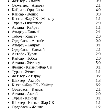
Жетысу - Улытау
0:0
Окжетпес - Атырау
2:1
Кайрат - Ордабасы
4:0
Кайсар - Женис
0:0
Кызыл-Жар СК - Жетысу
1:1
Туран - Окжетпес
2:0
Астана - Кайрат
1:1
Атырау - Елимай
2:1
Тобол - Улытау
2:0
Ордабасы - Актобе
0:0
Атырау - Кайрат
0:1
Ордабасы - Елимай
2:1
Актобе - Туран
2:0
Кайсар - Тобол
2:0
Астана - Жетысу
5:0
Женис - Кызыл-Жар СК
0:1
Туран - Женис
1:1
Жетысу - Атырау
0:2
Шахтер - Актобе
1:3
Кызыл-Жар СК - Кайсар
6:2
Ордабасы - Кайрат
2:1
Астана - Актобе
2:0
Туран - Кайсар
0:1
Шахтер - Кызыл-Жар СК
1:1
Ордабасы - Женис
1:2