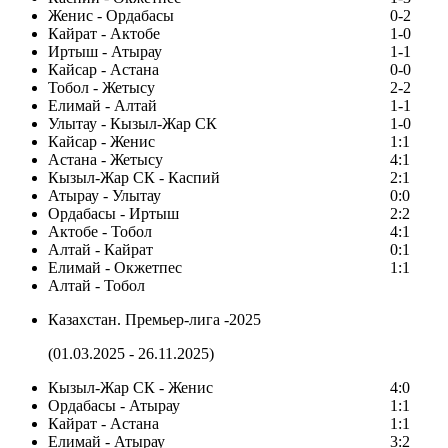
Женис - Ордабасы
0-2
Кайрат - Актобе
1-0
Иртыш - Атырау
1-1
Кайсар - Астана
0-0
Тобол - Жетысу
2-2
Елимай - Алтай
1-1
Улытау - Кызыл-Жар СК
1-0
Кайсар - Женис
1:1
Астана - Жетысу
4:1
Кызыл-Жар СК - Каспий
2:1
Атырау - Улытау
0:0
Ордабасы - Иртыш
2:2
Актобе - Тобол
4:1
Алтай - Кайрат
0:1
Елимай - Окжетпес
1:1
Алтай - Тобол
Казахстан. Премьер-лига -2025
(01.03.2025 - 26.11.2025)
Кызыл-Жар СК - Женис
4:0
Ордабасы - Атырау
1:1
Кайрат - Астана
1:1
Елимай - Атырау
3:2