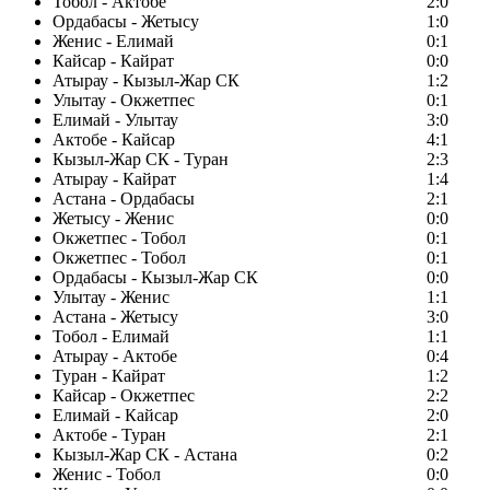
Тобол - Актобе
2:0
Ордабасы - Жетысу
1:0
Женис - Елимай
0:1
Кайсар - Кайрат
0:0
Атырау - Кызыл-Жар СК
1:2
Улытау - Окжетпес
0:1
Елимай - Улытау
3:0
Актобе - Кайсар
4:1
Кызыл-Жар СК - Туран
2:3
Атырау - Кайрат
1:4
Астана - Ордабасы
2:1
Жетысу - Женис
0:0
Окжетпес - Тобол
0:1
Окжетпес - Тобол
0:1
Ордабасы - Кызыл-Жар СК
0:0
Улытау - Женис
1:1
Астана - Жетысу
3:0
Тобол - Елимай
1:1
Атырау - Актобе
0:4
Туран - Кайрат
1:2
Кайсар - Окжетпес
2:2
Елимай - Кайсар
2:0
Актобе - Туран
2:1
Кызыл-Жар СК - Астана
0:2
Женис - Тобол
0:0