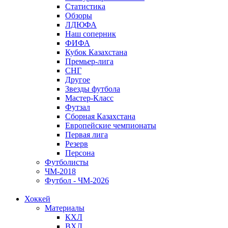
Статистика
Обзоры
ЛДЮФА
Наш соперник
ФИФА
Кубок Казахстана
Премьер-лига
СНГ
Другое
Звезды футбола
Мастер-Класс
Футзал
Сборная Казахстана
Европейские чемпионаты
Первая лига
Резерв
Персона
Футболисты
ЧМ-2018
Футбол - ЧМ-2026
Хоккей
Материалы
КХЛ
ВХЛ