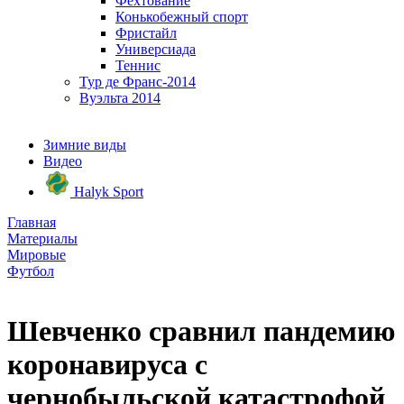
Фехтование
Конькобежный спорт
Фристайл
Универсиада
Теннис
Тур де Франс-2014
Вуэльта 2014
Зимние виды
Видео
Halyk Sport
Главная
Материалы
Мировые
Футбол
Шевченко сравнил пандемию
коронавируса с
чернобыльской катастрофой