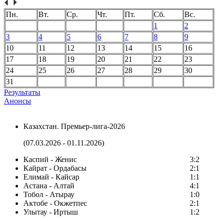
Пн.
Вт.
Ср.
Чт.
Пт.
Сб.
Вс.
1
2
3
4
5
6
7
8
9
10
11
12
13
14
15
16
17
18
19
20
21
22
23
24
25
26
27
28
29
30
31
Результаты
Анонсы
Казахстан. Премьер-лига-2026
(07.03.2026 - 01.11.2026)
Каспий - Женис
3:2
Кайрат - Ордабасы
2:1
Елимай - Кайсар
1:1
Астана - Алтай
4:1
Тобол - Атырау
1:0
Актобе - Окжетпес
2:1
Улытау - Иртыш
1:2