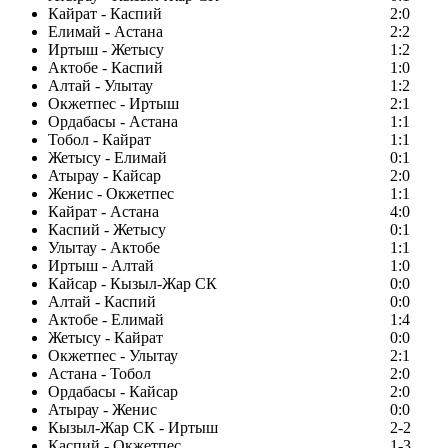
Кайрат - Каспий
2:0
Елимай - Астана
2:2
Иртыш - Жетысу
1:2
Актобе - Каспий
1:0
Алтай - Улытау
1:2
Окжетпес - Иртыш
2:1
Ордабасы - Астана
1:1
Тобол - Кайрат
1:1
Жетысу - Елимай
0:1
Атырау - Кайсар
2:0
Женис - Окжетпес
1:1
Кайрат - Астана
4:0
Каспий - Жетысу
0:1
Улытау - Актобе
1:1
Иртыш - Алтай
1:0
Кайсар - Кызыл-Жар СК
0:0
Алтай - Каспий
0:0
Актобе - Елимай
1:4
Жетысу - Кайрат
0:0
Окжетпес - Улытау
2:1
Астана - Тобол
2:0
Ордабасы - Кайсар
2:0
Атырау - Женис
0:0
Кызыл-Жар СК - Иртыш
2-2
Каспий - Окжетпес
1-3