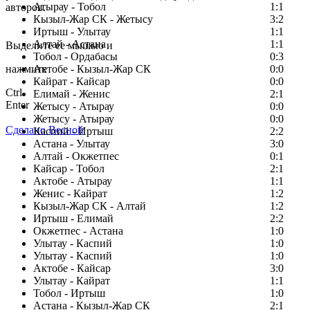
Атырау - Тобол
1:1
авторов.
Кызыл-Жар СК - Жетысу
3:2
Заметили ошибку в тексте?
Иртыш - Улытау
1:1
Алтай - Астана
1:1
Выделите ее мышью и
Тобол - Ордабасы
0:3
нажмите
Актобе - Кызыл-Жар СК
0:0
Кайрат - Кайсар
0:0
Ctrl
Елимай - Женис
2:1
Enter
Жетысу - Атырау
0:0
Жетысу - Атырау
0:0
Сделано Весной
Каспий - Иртыш
2:2
Астана - Улытау
3:0
Алтай - Окжетпес
0:1
Кайсар - Тобол
2:1
Актобе - Атырау
1:1
Женис - Кайрат
1:2
Кызыл-Жар СК - Алтай
1:2
Иртыш - Елимай
2:2
Окжетпес - Астана
1:0
Улытау - Каспий
1:0
Улытау - Каспий
1:0
Актобе - Кайсар
3:0
Улытау - Кайрат
1:1
Тобол - Иртыш
1:0
Астана - Кызыл-Жар СК
2:1