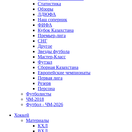
Статистика
Обзоры
ЛДЮФА
Наш соперник
ФИФА
Кубок Казахстана
Премьер-лига
СНГ
Другое
Звезды футбола
Мастер-Класс
Футзал
Сборная Казахстана
Европейские чемпионаты
Первая лига
Резерв
Персона
Футболисты
ЧМ-2018
Футбол - ЧМ-2026
Хоккей
Материалы
КХЛ
ВХЛ