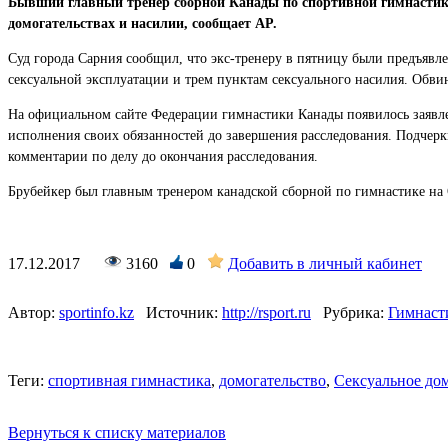
Бывший главный тренер сборной Канады по спортивной гимнастике
домогательствах и насилии, сообщает AP.
Суд города Сарния сообщил, что экс-тренеру в пятницу были предъявл
сексуальной эксплуатации и трем пунктам сексуального насилия. Обвин
На официальном сайте Федерации гимнастики Канады появилось заявлен
исполнения своих обязанностей до завершения расследования. Подчерки
комментарии по делу до окончания расследования.
Брубейкер был главным тренером канадской сборной по гимнастике на
17.12.2017
3160
0
Добавить в личный кабинет
Автор:
sportinfo.kz
Источник:
http://rsport.ru
Рубрика:
Гимнаст
Теги:
спортивная гимнастика
,
домогательство
,
Сексуальное до
Вернуться к списку материалов