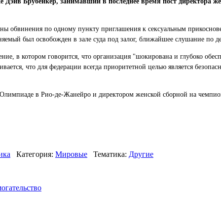
 Дэйв Брубейкер, занимавший в последнее время пост директора же
ены обвинения по одному пункту приглашения к сексуальным прикоснове
яемый был освобожден в зале суда под залог, ближайшее слушание по де
ие, в котором говорится, что организация "шокирована и глубоко обесп
вается, что для федерации всегда приоритетной целью является безопасн
 Олимпиаде в Рио-де-Жанейро и директором женской сборной на чемпион
ика
Категория:
Мировые
Тематика:
Другие
могательство