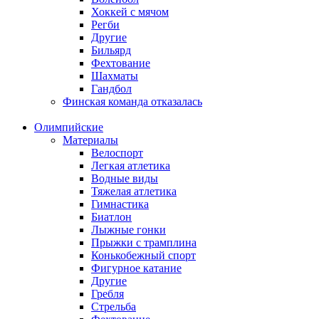
Хоккей с мячом
Регби
Другие
Бильярд
Фехтование
Шахматы
Гандбол
Финская команда отказалась
Олимпийские
Материалы
Велоспорт
Легкая атлетика
Водные виды
Тяжелая атлетика
Гимнастика
Биатлон
Лыжные гонки
Прыжки с трамплина
Конькобежный спорт
Фигурное катание
Другие
Гребля
Стрельба