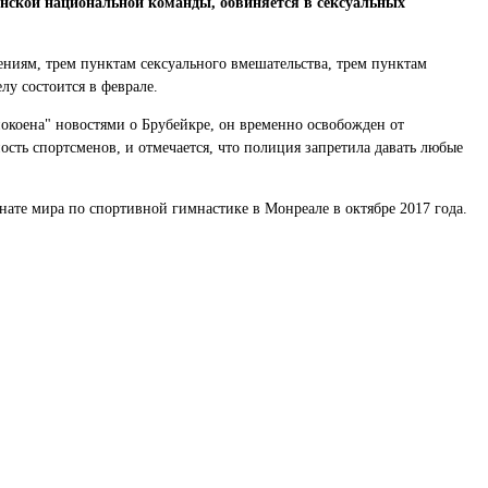
нской национальной команды, обвиняется в сексуальных
ниям, трем пунктам сексуального вмешательства, трем пунктам
лу состоится в феврале.
окоена" новостями о Брубейкре, он временно освобожден от
ость спортсменов, и отмечается, что полиция запретила давать любые
ате мира по спортивной гимнастике в Монреале в октябре 2017 года.