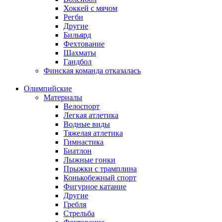
Хоккей с мячом
Регби
Другие
Бильярд
Фехтование
Шахматы
Гандбол
Финская команда отказалась
Олимпийские
Материалы
Велоспорт
Легкая атлетика
Водные виды
Тяжелая атлетика
Гимнастика
Биатлон
Лыжные гонки
Прыжки с трамплина
Конькобежный спорт
Фигурное катание
Другие
Гребля
Стрельба