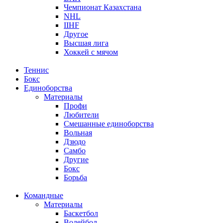
Чемпионат Казахстана
NHL
IIHF
Другое
Высшая лига
Хоккей с мячом
Теннис
Бокс
Единоборства
Материалы
Профи
Любители
Смешанные единоборства
Вольная
Дзюдо
Самбо
Другие
Бокс
Борьба
Командные
Материалы
Баскетбол
Волейбол