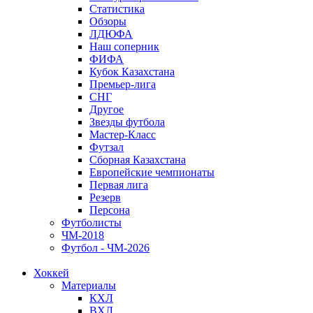
Статистика
Обзоры
ЛДЮФА
Наш соперник
ФИФА
Кубок Казахстана
Премьер-лига
СНГ
Другое
Звезды футбола
Мастер-Класс
Футзал
Сборная Казахстана
Европейские чемпионаты
Первая лига
Резерв
Персона
Футболисты
ЧМ-2018
Футбол - ЧМ-2026
Хоккей
Материалы
КХЛ
ВХЛ