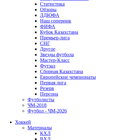
Статистика
Обзоры
ЛДЮФА
Наш соперник
ФИФА
Кубок Казахстана
Премьер-лига
СНГ
Другое
Звезды футбола
Мастер-Класс
Футзал
Сборная Казахстана
Европейские чемпионаты
Первая лига
Резерв
Персона
Футболисты
ЧМ-2018
Футбол - ЧМ-2026
Хоккей
Материалы
КХЛ
ВХЛ