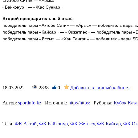
«Актобе Сити» — «Арыс»
«Байконур» — «Жас Сункар»
Второй предварительный этап:
победитель пары «Актобе Сити» — «Арыс» — победитель пары 
победитель пары «Кайсар» — «Окжетпес» — победитель пары «
победитель пары «Яссы» — «Хан Тенгри» — победитель пары SD
18.03.2022
2838
0
Добавить в личный кабинет
Автор:
sportinfo.kz
Источник:
http://https:
Рубрика:
Кубок Каза
Теги:
ФК Алтай
,
ФК Байконур
,
ФК Жетысу
,
ФК Кайсар
,
ФК Ок