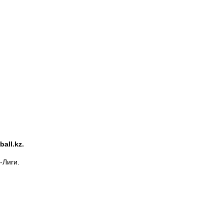
all.kz.
-Лиги.