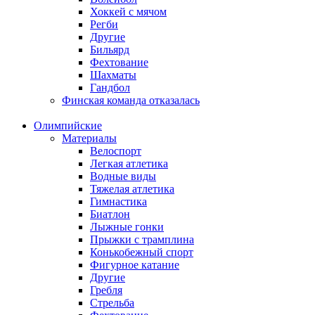
Хоккей с мячом
Регби
Другие
Бильярд
Фехтование
Шахматы
Гандбол
Финская команда отказалась
Олимпийские
Материалы
Велоспорт
Легкая атлетика
Водные виды
Тяжелая атлетика
Гимнастика
Биатлон
Лыжные гонки
Прыжки с трамплина
Конькобежный спорт
Фигурное катание
Другие
Гребля
Стрельба