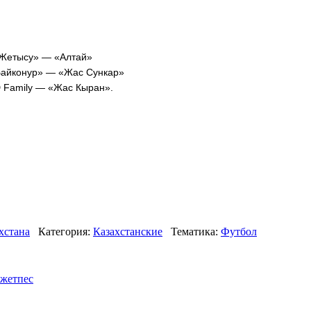
«Жетысу» — «Алтай»
Байконур» — «Жас Сункар»
 Family — «Жас Кыран».
хстана
Категория:
Казахстанские
Тематика:
Футбол
жетпес