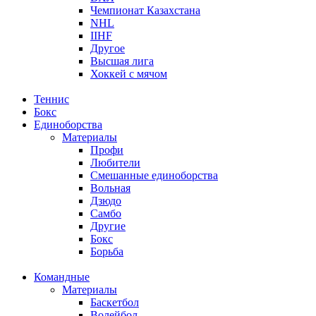
Чемпионат Казахстана
NHL
IIHF
Другое
Высшая лига
Хоккей с мячом
Теннис
Бокс
Единоборства
Материалы
Профи
Любители
Смешанные единоборства
Вольная
Дзюдо
Самбо
Другие
Бокс
Борьба
Командные
Материалы
Баскетбол
Волейбол