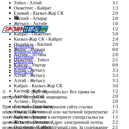
Тобол - Алтай
3:1
Есть идея?
Окжетпес - Кайрат
1:3
Сообщить о мероприятии
Елимай - Кызыл-Жар СК
2:0
Каспий - Атырау
Перейти на старый сайт
2:0
Жетысу - Актобе
1:0
Елимай - Атырау
1:2
Кайрат - Окжетпес
5:0
Кызыл-Жар СК - Кайрат
2:4
Ордабасы - Каспий
2:0
О проекте
Женис - Иртыш
0:0
Команда сайта
Актобе - Астана
2:0
Партнеры
Окжетпес - Тобол
2:1
Вакансии
Кайсар - Улытау
0:0
Вопросы
Алтай - Жетысу
3:3
Контакты
Алтай - Жетысу
3:3
Алтай - Жетысу
3:3
Кайрат - Кызыл-Жар СК
3:0
Каспий - Кайсар
1:2
©
Copyright
© 2025 «Sportinfo.kz» Все права на
Актобе - Алтай
2:0
авторские материалы защищены.
Астана - Иртыш
2:0
Елимай - Ордабасы
1:3
При использовании материалов сайта ссылка
Улытау - Женис
2:1
обязательна. При полной или частичной перепечатке
Кайрат - Атырау
1:1
текстовых материалов в интернете гиперссылка на
Жетысу - Окжетпес
2:2
sportinfo.kz обязательна. Адрес электронной почты
Ордабасы - Кайрат
2:1
редакции: sportinfo.official@gmail.com. За содержание