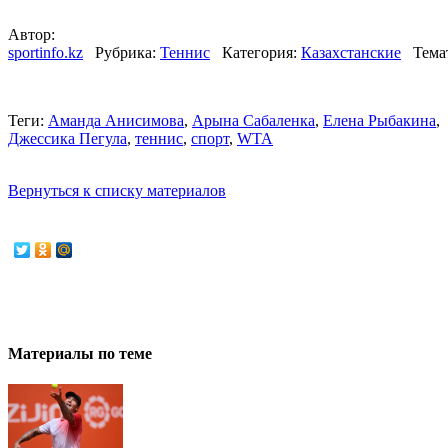
Автор:
sportinfo.kz
Рубрика:
Теннис
Категория:
Казахстанские
Тема
Теги:
Аманда Анисимова
,
Арына Сабаленка
,
Елена Рыбакина
,
Джессика Пегула
,
теннис
,
спорт
,
WTA
Вернуться к списку материалов
Материалы по теме