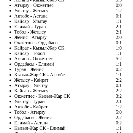
Атырау - Окжетпес
0:0
Улытау - Жетысу
1:2
Актобе - Астана
0:1
Кайсар - Улытау
1:1
Елимай - Туран
2:1
Тобол - Жетысу
2:1
Женис - Атырау
2:0
Окжетпес - Ордабасы
0:1
Кайрат - Кызыл-Жар СК
1:0
Кайсар - Тобол
1:1
Астана - Окжетпес
5:2
Ордабасы - Елимай
1:1
Туран - Женис
0:2
Кызыл-Жар СК - Актобе
1:1
Жетысу - Кайрат
2:2
Атырау - Улытау
0:1
Кайсар - Жетысу
2:2
Окжетпес - Кызыл-Жар СК
3:2
Улытау - Туран
2:1
Актобе - Кайрат
1:2
Тобол - Атырау
5:0
Ордабасы - Женис
2:2
Елимай - Астана
0:2
Кызыл-Жар СК - Елимай
1:1