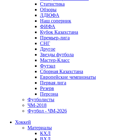
Статистика
Обзоры
ЛДЮФА
Наш соперник
ФИФА
Кубок Казахстана
Премьер-лига
СНГ
Другое
Звезды футбола
Мастер-Класс
Футзал
Сборная Казахстана
Европейские чемпионаты
Первая лига
Резерв
Персона
Футболисты
ЧМ-2018
Футбол - ЧМ-2026
Хоккей
Материалы
КХЛ
ВХЛ