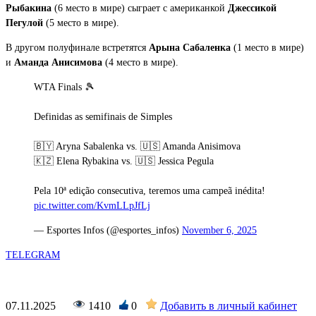
Рыбакина
(6 место в мире) сыграет с американкой
Джессикой
Пегулой
(5 место в мире).
В другом полуфинале встретятся
Арына Сабаленка
(1 место в мире)
и
Аманда Анисимова
(4 место в мире).
WTA Finals 🎾
Definidas as semifinais de Simples
🇧🇾 Aryna Sabalenka vs. 🇺🇸 Amanda Anisimova
🇰🇿 Elena Rybakina vs. 🇺🇸 Jessica Pegula
Pela 10ª edição consecutiva, teremos uma campeã inédita!
pic.twitter.com/KvmLLpJfLj
— Esportes Infos (@esportes_infos)
November 6, 2025
TELEGRAM
07.11.2025
1410
0
Добавить в личный кабинет