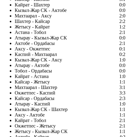
Кайрат - Шахтер
0:0
Кызыл-Жар СК - Актобе
0:0
Махтаарал - Аксу
2:0
Шахтер - Кайсар
2:2
Жетысу - Кайрат
1:2
Астана - Тобол
2:1
Атырау - Кызыл-Жар СК
0:0
Актобе - Ордабасы
2:1
Аксу - Окжетпес
0:1
Каспий - Махтаарал
0:2
Кызыл-Жар СК - Аксу
1:0
Атырау - Актобе
0:0
Тобол - Ордабасы
0:0
Кайрат - Астана
1:0
Кайсар - Жетысу
1:1
Махтаарал - Шахтер
3:1
Окжетпес - Каспий
3:3
Кайсар - Ордабасы
2:3
Атырау - Каспий
1:0
Кызыл-Жар СК - Шахтер
1:1
Аксу - Актобе
1:1
Кайрат - Тобол
2:1
Окжетпес - Жетысу
2:1
Жетысу - Кызыл-Жар СК
1:1
Актобе - Кайрат
4:2