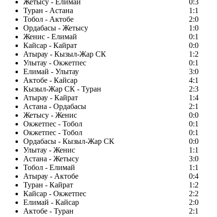
Жетысу - Елимай
0:3
Туран - Астана
1:1
Тобол - Актобе
2:0
Ордабасы - Жетысу
1:0
Женис - Елимай
0:1
Кайсар - Кайрат
0:0
Атырау - Кызыл-Жар СК
1:2
Улытау - Окжетпес
0:1
Елимай - Улытау
3:0
Актобе - Кайсар
4:1
Кызыл-Жар СК - Туран
2:3
Атырау - Кайрат
1:4
Астана - Ордабасы
2:1
Жетысу - Женис
0:0
Окжетпес - Тобол
0:1
Окжетпес - Тобол
0:1
Ордабасы - Кызыл-Жар СК
0:0
Улытау - Женис
1:1
Астана - Жетысу
3:0
Тобол - Елимай
1:1
Атырау - Актобе
0:4
Туран - Кайрат
1:2
Кайсар - Окжетпес
2:2
Елимай - Кайсар
2:0
Актобе - Туран
2:1