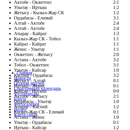
Актобе - Окжетпес
2:1
Улытау - Иртыш
1:2
Жетысу - Кызыл-Жар СК
1:2
Ордабасы - Елимай
3:1
Алтай - Актобе
2:4
Алтай - Актобе
2:4
Атырау - Кайрат
1:3
Кызыл-Жар СК - Тобол
1:1
Кайрат - Кайрат
1:1
Женис - Улытау
1:1
Окжетпес - Жетысу
2:0
Астана - Актобе
3:2
Тобол - Окжетпес
3:1
Улытау - Кайсар
1:0
Главная
Каспий - Ордабасы
3:2
Новости
Жетысу - Алтай
0:1
Обзоры матчей
Иртыш - Женис
0:1
Спортивный календарь
Кайсар - Иртыш
0:0
Футболисты
Актобе - Жетысу
2:1
Блоги
Ордабасы - Улытау
1:0
Фотогалерея
Атырау - Каспий
1:2
Видео
Кызыл-Жар СК - Елимай
0:1
Карта сайта
Астана - Женис
1:0
Улытау - Ордабасы
0:1
Иртыш - Кайсар
1:2