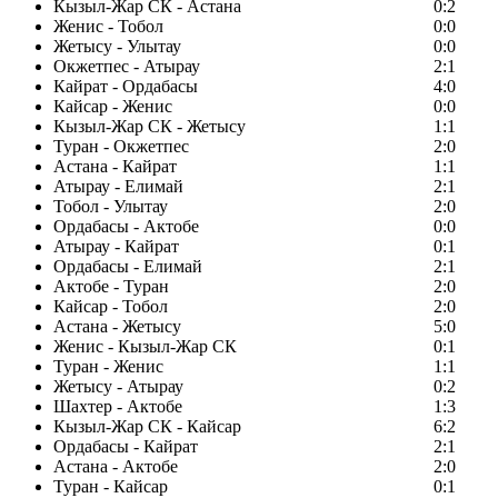
Кызыл-Жар СК - Астана
0:2
Женис - Тобол
0:0
Жетысу - Улытау
0:0
Окжетпес - Атырау
2:1
Кайрат - Ордабасы
4:0
Кайсар - Женис
0:0
Кызыл-Жар СК - Жетысу
1:1
Туран - Окжетпес
2:0
Астана - Кайрат
1:1
Атырау - Елимай
2:1
Тобол - Улытау
2:0
Ордабасы - Актобе
0:0
Атырау - Кайрат
0:1
Ордабасы - Елимай
2:1
Актобе - Туран
2:0
Кайсар - Тобол
2:0
Астана - Жетысу
5:0
Женис - Кызыл-Жар СК
0:1
Туран - Женис
1:1
Жетысу - Атырау
0:2
Шахтер - Актобе
1:3
Кызыл-Жар СК - Кайсар
6:2
Ордабасы - Кайрат
2:1
Астана - Актобе
2:0
Туран - Кайсар
0:1