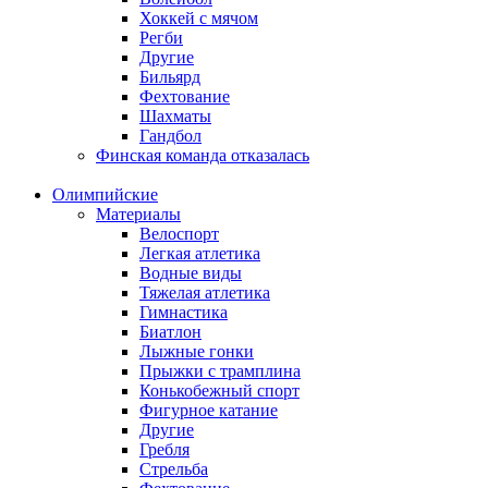
Хоккей с мячом
Регби
Другие
Бильярд
Фехтование
Шахматы
Гандбол
Финская команда отказалась
Олимпийские
Материалы
Велоспорт
Легкая атлетика
Водные виды
Тяжелая атлетика
Гимнастика
Биатлон
Лыжные гонки
Прыжки с трамплина
Конькобежный спорт
Фигурное катание
Другие
Гребля
Стрельба