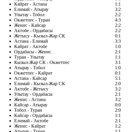
Кайрат - Астана
1:1
Елимай - Атырау
3:2
Улытау - Тобол
2:2
Окжетпес - Туран
4:3
Женис - Кайсар
2:2
Актобе - Ордабасы
2:2
Жетысу - Кызыл-Жар СК
0:1
Астана - Елимай
3:3
Кайрат - Актобе
1:0
Ордабасы - Женис
2:1
Туран - Улытау
1:1
Кызыл-Жар СК - Окжетпес
3:1
Атырау - Тобол
1:0
Окжетпес - Кайрат
0:1
Астана - Кайсар
5:1
Елимай - Кызыл-Жар СК
2:0
Актобе - Жетысу
3:2
Улытау - Ордабасы
2:1
Женис - Астана
3:2
Кайсар - Атырау
0:0
Тобол - Туран
2:0
Кайсар - Ордабасы
1:1
Елимай - Актобе
2:1
Женис - Кайрат
1:2
Атырау - Туран
1:1