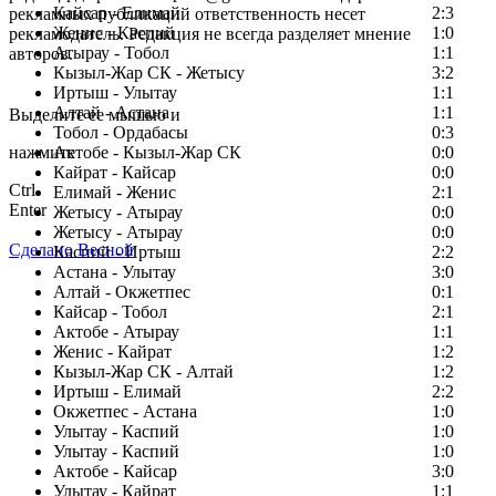
Кайсар - Елимай
2:3
рекламных публикаций ответственность несет
Женис - Каспий
1:0
рекламодатель. Редакция не всегда разделяет мнение
Атырау - Тобол
1:1
авторов.
Кызыл-Жар СК - Жетысу
3:2
Заметили ошибку в тексте?
Иртыш - Улытау
1:1
Алтай - Астана
1:1
Выделите ее мышью и
Тобол - Ордабасы
0:3
нажмите
Актобе - Кызыл-Жар СК
0:0
Кайрат - Кайсар
0:0
Ctrl
Елимай - Женис
2:1
Enter
Жетысу - Атырау
0:0
Жетысу - Атырау
0:0
Сделано Весной
Каспий - Иртыш
2:2
Астана - Улытау
3:0
Алтай - Окжетпес
0:1
Кайсар - Тобол
2:1
Актобе - Атырау
1:1
Женис - Кайрат
1:2
Кызыл-Жар СК - Алтай
1:2
Иртыш - Елимай
2:2
Окжетпес - Астана
1:0
Улытау - Каспий
1:0
Улытау - Каспий
1:0
Актобе - Кайсар
3:0
Улытау - Кайрат
1:1