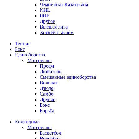
Чемпионат Казахстана
NHL
IIHF
Другое
Высшая лига
Хоккей с мячом
Теннис
Бокс
Единоборства
Материалы
Профи
Любители
Смешанные единоборства
Вольная
Дзюдо
Самбо
Другие
Бокс
Борьба
Командные
Материалы
Баскетбол
Волейбол