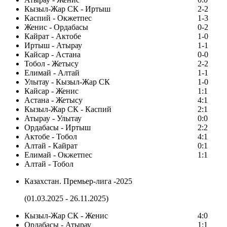
Кызыл-Жар СК - Иртыш
2-2
Каспий - Окжетпес
1-3
Женис - Ордабасы
0-2
Кайрат - Актобе
1-0
Иртыш - Атырау
1-1
Кайсар - Астана
0-0
Тобол - Жетысу
2-2
Елимай - Алтай
1-1
Улытау - Кызыл-Жар СК
1-0
Кайсар - Женис
1:1
Астана - Жетысу
4:1
Кызыл-Жар СК - Каспий
2:1
Атырау - Улытау
0:0
Ордабасы - Иртыш
2:2
Актобе - Тобол
4:1
Алтай - Кайрат
0:1
Елимай - Окжетпес
1:1
Алтай - Тобол
Казахстан. Премьер-лига -2025
(01.03.2025 - 26.11.2025)
Кызыл-Жар СК - Женис
4:0
Ордабасы - Атырау
1:1