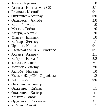
Тобол - Иртыш
1:0
Астана - Кызыл-Жар СК
2:1
Елимай - Каспий
0:1
Окжетпес - Атырау
0:0
Ордабасы - Актобе
2:0
Каспий - Астана
1:0
Женис - Тобол
1:0
Атырау - Алтай
1:0
Улытау - Елимай
1:0
Кайсар - Жетысу
1:1
Иртыш - Кайрат
0:1
Кызыл-Жар СК - Окжетпес
0:1
Астана - Атырау
2:1
Кайрат - Елимай
2:2
Тобол - Каспий
2:1
Жетысу - Улытау
2:0
Актобе - Иртыш
1:0
Кызыл-Жар СК - Ордабасы
1:2
Алтай - Женис
0:0
Окжетпес - Кайсар
1:1
Окжетпес - Кайсар
1:1
Окжетпес - Кайсар
1:1
Улытау - Тобол
2:1
Ордабасы - Окжетпес
2:1
Кайсар - Алтай
1:1