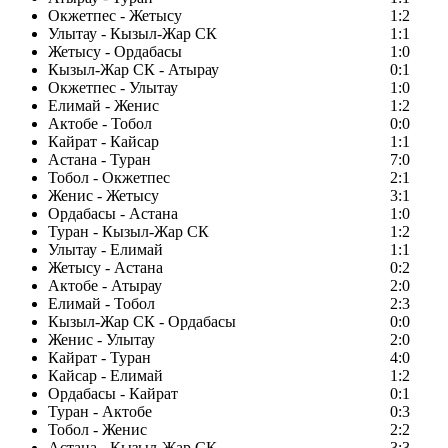
Окжетпес - Жетысу
1:2
Улытау - Кызыл-Жар СК
1:1
Жетысу - Ордабасы
1:0
Кызыл-Жар СК - Атырау
0:1
Окжетпес - Улытау
1:0
Елимай - Женис
1:2
Актобе - Тобол
0:0
Кайрат - Кайсар
1:1
Астана - Туран
7:0
Тобол - Окжетпес
2:1
Женис - Жетысу
3:1
Ордабасы - Астана
1:0
Туран - Кызыл-Жар СК
1:2
Улытау - Елимай
1:1
Жетысу - Астана
0:2
Актобе - Атырау
2:0
Елимай - Тобол
2:3
Кызыл-Жар СК - Ордабасы
0:0
Женис - Улытау
2:0
Кайрат - Туран
4:0
Кайсар - Елимай
1:2
Ордабасы - Кайрат
0:1
Туран - Актобе
0:3
Тобол - Женис
2:2
Астана - Кызыл-Жар СК
3:3