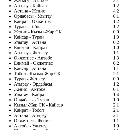
Жетысу - Актобе
2:1
Атырау - Кайсар
1:2
Астана - Женис
4:2
Ордабасы - Улытау
0:1
Кайрат - Окжетпес
1:2
Туран - Тобол
1:2
Женис - Кызыл-Жар СК
0:0
Кайсар - Туран
1:0
Улытау - Астана
0:2
Елимай - Кайрат
1:0
Атырау - Жетысу
1:1
Окжетпес - Актобе
1:3
Елимай - Окжетпес
0:2
Кайсар - Астана
1:1
Тобол - Кызыл-Жар СК
2:1
Туран - Жетысу
0:0
Атырау - Ордабасы
1:2
Женис - Актобе
0:1
Улытау - Кайрат
1:4
Ордабасы - Туран
1:0
Кызыл-Жар СК - Кайсар
2:1
Кайрат - Тобол
2:1
Астана - Атырау
2:1
Окжетпес - Женис
1:1
Актобе - Улытау
1:0