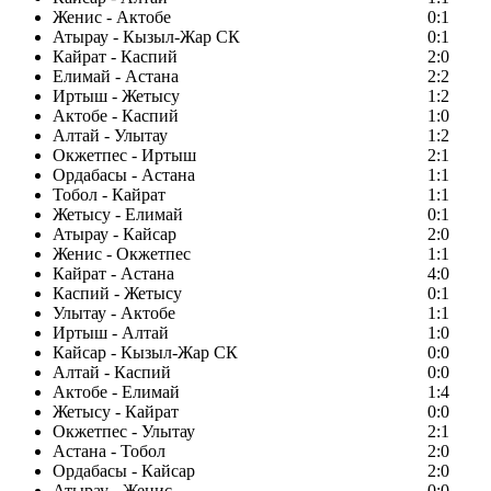
Женис - Актобе
0:1
Атырау - Кызыл-Жар СК
0:1
Кайрат - Каспий
2:0
Елимай - Астана
2:2
Иртыш - Жетысу
1:2
Актобе - Каспий
1:0
Алтай - Улытау
1:2
Окжетпес - Иртыш
2:1
Ордабасы - Астана
1:1
Тобол - Кайрат
1:1
Жетысу - Елимай
0:1
Атырау - Кайсар
2:0
Женис - Окжетпес
1:1
Кайрат - Астана
4:0
Каспий - Жетысу
0:1
Улытау - Актобе
1:1
Иртыш - Алтай
1:0
Кайсар - Кызыл-Жар СК
0:0
Алтай - Каспий
0:0
Актобе - Елимай
1:4
Жетысу - Кайрат
0:0
Окжетпес - Улытау
2:1
Астана - Тобол
2:0
Ордабасы - Кайсар
2:0
Атырау - Женис
0:0