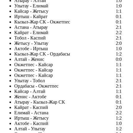
Атырау - Алтай
1:0
Улытау - Елимай
1:0
Кайсар - Жетысу
1:1
Иртыш - Кайрат
0:1
Кызыл-Жар СК - Окжетпес
0:1
Астана - Атырау
2:1
Кайрат - Елимай
2:2
Тобол - Каспий
2:1
Жетысу - Улытау
2:0
Актобе - Иртыш
1:0
Кызыл-Жар СК - Ордабасы
1:2
Алтай - Женис
0:0
Окжетпес - Кайсар
1:1
Окжетпес - Кайсар
1:1
Окжетпес - Кайсар
1:1
Улытау - Тобол
2:1
Ордабасы - Окжетпес
2:1
Кайсар - Алтай
1:1
Женис - Актобе
0:1
Атырау - Кызыл-Жар СК
0:1
Кайрат - Каспий
2:0
Елимай - Астана
2:2
Иртыш - Жетысу
1:2
Актобе - Каспий
1:0
Алтай - Улытау
1:2