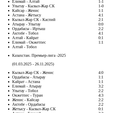
Елимай - Алтай
1-1
Улытау - Кызыл-Жар СК
1-0
Кайсар - Женис
1:1
Астана - Жетысу
4:1
Кызыл-Жар СК - Каспий
2:1
Атырау - Улытау
0:0
Ордабасы - Иртыш
2:2
Актобе - Тобол
4:1
Алтай - Кайрат
0:1
Елимай - Окжетпес
1:1
Алтай - Тобол
Казахстан. Премьер-лига -2025
(01.03.2025 - 26.11.2025)
Кызыл-Жар СК - Женис
4:0
Ордабасы - Атырау
1:1
Кайрат - Астана
1:1
Елимай - Атырау
3:2
Улытау - Тобол
2:2
Окжетпес - Туран
4:3
Женис - Кайсар
2:2
Актобе - Ордабасы
2:2
Жетысу - Кызыл-Жар СК
0:1