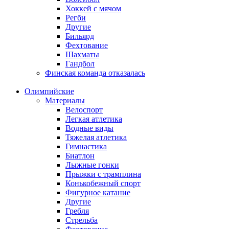
Хоккей с мячом
Регби
Другие
Бильярд
Фехтование
Шахматы
Гандбол
Финская команда отказалась
Олимпийские
Материалы
Велоспорт
Легкая атлетика
Водные виды
Тяжелая атлетика
Гимнастика
Биатлон
Лыжные гонки
Прыжки с трамплина
Конькобежный спорт
Фигурное катание
Другие
Гребля
Стрельба