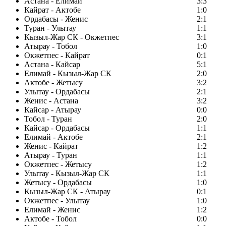
Астана - Елимай
3:3
Кайрат - Актобе
1:0
Ордабасы - Женис
2:1
Туран - Улытау
1:1
Кызыл-Жар СК - Окжетпес
3:1
Атырау - Тобол
1:0
Окжетпес - Кайрат
0:1
Астана - Кайсар
5:1
Елимай - Кызыл-Жар СК
2:0
Актобе - Жетысу
3:2
Улытау - Ордабасы
2:1
Женис - Астана
3:2
Кайсар - Атырау
0:0
Тобол - Туран
2:0
Кайсар - Ордабасы
1:1
Елимай - Актобе
2:1
Женис - Кайрат
1:2
Атырау - Туран
1:1
Окжетпес - Жетысу
1:2
Улытау - Кызыл-Жар СК
1:1
Жетысу - Ордабасы
1:0
Кызыл-Жар СК - Атырау
0:1
Окжетпес - Улытау
1:0
Елимай - Женис
1:2
Актобе - Тобол
0:0