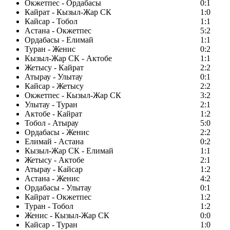
Окжетпес - Ордабасы
0:1
Кайрат - Кызыл-Жар СК
1:0
Кайсар - Тобол
1:1
Астана - Окжетпес
5:2
Ордабасы - Елимай
1:1
Туран - Женис
0:2
Кызыл-Жар СК - Актобе
1:1
Жетысу - Кайрат
2:2
Атырау - Улытау
0:1
Кайсар - Жетысу
2:2
Окжетпес - Кызыл-Жар СК
3:2
Улытау - Туран
2:1
Актобе - Кайрат
1:2
Тобол - Атырау
5:0
Ордабасы - Женис
2:2
Елимай - Астана
0:2
Кызыл-Жар СК - Елимай
1:1
Жетысу - Актобе
2:1
Атырау - Кайсар
1:2
Астана - Женис
4:2
Ордабасы - Улытау
0:1
Кайрат - Окжетпес
1:2
Туран - Тобол
1:2
Женис - Кызыл-Жар СК
0:0
Кайсар - Туран
1:0