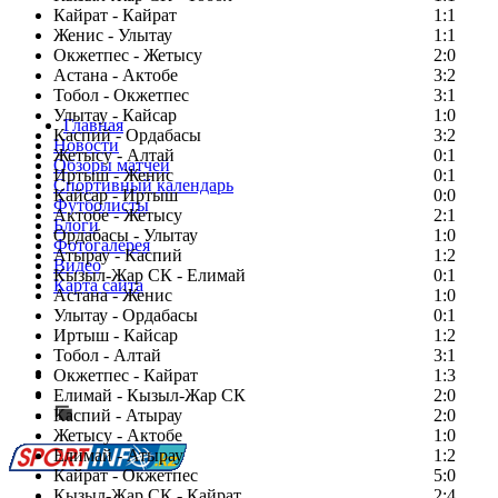
Кайрат - Кайрат
1:1
Женис - Улытау
1:1
Окжетпес - Жетысу
2:0
Астана - Актобе
3:2
Тобол - Окжетпес
3:1
Улытау - Кайсар
1:0
Главная
Каспий - Ордабасы
3:2
Новости
Жетысу - Алтай
0:1
Обзоры матчей
Иртыш - Женис
0:1
Спортивный календарь
Кайсар - Иртыш
0:0
Футболисты
Актобе - Жетысу
2:1
Блоги
Ордабасы - Улытау
1:0
Фотогалерея
Атырау - Каспий
1:2
Видео
Кызыл-Жар СК - Елимай
0:1
Карта сайта
Астана - Женис
1:0
Улытау - Ордабасы
0:1
Иртыш - Кайсар
1:2
Тобол - Алтай
3:1
Есть идея?
Окжетпес - Кайрат
1:3
Сообщить о мероприятии
Елимай - Кызыл-Жар СК
2:0
Каспий - Атырау
Перейти на старый сайт
2:0
Жетысу - Актобе
1:0
Елимай - Атырау
1:2
Кайрат - Окжетпес
5:0
Кызыл-Жар СК - Кайрат
2:4