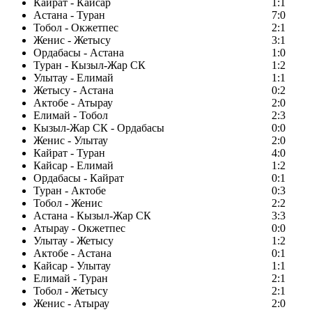
Кайрат - Кайсар
1:1
Астана - Туран
7:0
Тобол - Окжетпес
2:1
Женис - Жетысу
3:1
Ордабасы - Астана
1:0
Туран - Кызыл-Жар СК
1:2
Улытау - Елимай
1:1
Жетысу - Астана
0:2
Актобе - Атырау
2:0
Елимай - Тобол
2:3
Кызыл-Жар СК - Ордабасы
0:0
Женис - Улытау
2:0
Кайрат - Туран
4:0
Кайсар - Елимай
1:2
Ордабасы - Кайрат
0:1
Туран - Актобе
0:3
Тобол - Женис
2:2
Астана - Кызыл-Жар СК
3:3
Атырау - Окжетпес
0:0
Улытау - Жетысу
1:2
Актобе - Астана
0:1
Кайсар - Улытау
1:1
Елимай - Туран
2:1
Тобол - Жетысу
2:1
Женис - Атырау
2:0