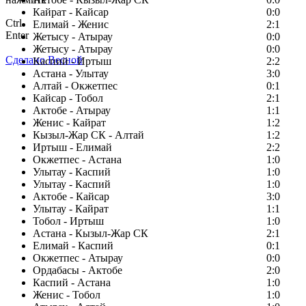
Кайрат - Кайсар
0:0
Ctrl
Елимай - Женис
2:1
Enter
Жетысу - Атырау
0:0
Жетысу - Атырау
0:0
Сделано Весной
Каспий - Иртыш
2:2
Астана - Улытау
3:0
Алтай - Окжетпес
0:1
Кайсар - Тобол
2:1
Актобе - Атырау
1:1
Женис - Кайрат
1:2
Кызыл-Жар СК - Алтай
1:2
Иртыш - Елимай
2:2
Окжетпес - Астана
1:0
Улытау - Каспий
1:0
Улытау - Каспий
1:0
Актобе - Кайсар
3:0
Улытау - Кайрат
1:1
Тобол - Иртыш
1:0
Астана - Кызыл-Жар СК
2:1
Елимай - Каспий
0:1
Окжетпес - Атырау
0:0
Ордабасы - Актобе
2:0
Каспий - Астана
1:0
Женис - Тобол
1:0