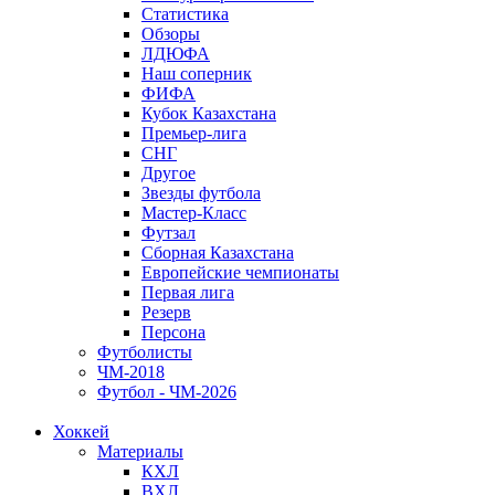
Статистика
Обзоры
ЛДЮФА
Наш соперник
ФИФА
Кубок Казахстана
Премьер-лига
СНГ
Другое
Звезды футбола
Мастер-Класс
Футзал
Сборная Казахстана
Европейские чемпионаты
Первая лига
Резерв
Персона
Футболисты
ЧМ-2018
Футбол - ЧМ-2026
Хоккей
Материалы
КХЛ
ВХЛ