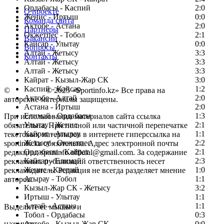
Ордабасы - Каспий
2:0
О проекте
Женис - Иртыш
0:0
Команда сайта
Актобе - Астана
2:0
Партнеры
Окжетпес - Тобол
2:1
Вакансии
Кайсар - Улытау
0:0
Вопросы
Алтай - Жетысу
3:3
Контакты
Алтай - Жетысу
3:3
Алтай - Жетысу
3:3
Кайрат - Кызыл-Жар СК
3:0
Каспий - Кайсар
1:2
©
Copyright
© 2025 «Sportinfo.kz» Все права на
Актобе - Алтай
2:0
авторские материалы защищены.
Астана - Иртыш
2:0
Елимай - Ордабасы
1:3
При использовании материалов сайта ссылка
Улытау - Женис
2:1
обязательна. При полной или частичной перепечатке
Кайрат - Атырау
1:1
текстовых материалов в интернете гиперссылка на
Жетысу - Окжетпес
2:2
sportinfo.kz обязательна. Адрес электронной почты
Ордабасы - Кайрат
2:1
редакции: sportinfo.official@gmail.com. За содержание
Кайсар - Елимай
2:3
рекламных публикаций ответственность несет
Женис - Каспий
1:0
рекламодатель. Редакция не всегда разделяет мнение
Атырау - Тобол
1:1
авторов.
Кызыл-Жар СК - Жетысу
3:2
Заметили ошибку в тексте?
Иртыш - Улытау
1:1
Алтай - Астана
1:1
Выделите ее мышью и
Тобол - Ордабасы
0:3
нажмите
Актобе - Кызыл-Жар СК
0:0