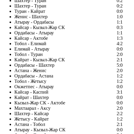
Шахтер - Туран
0:2
Шахтер - Туран
0:2
Туран - Кайрат
0:0
Женис - Шахтер
1:0
Атырау - Ордабасы
1:1
Кайсар - Кызыл-Жар СК
0:3
Ордабасы - Атырау
1:1
Кайсар - Актобе
1:3
Тобол - Елимай
4:2
Елимай - Атырау
0:0
Тобол - Туран
2:0
Кайрат - Кызыл-Жар СК
2:1
Ордабасы - Шахтер
5:0
Астана - Женис
2:0
Ордабасы - Астана
1:2
Тобол - Жетысу
1:2
Окжетпес - Атырау
0:0
Кайсар - Каспий
3:1
Кайрат - Шахтер
0:0
Кызыл-Жар СК - Актобе
0:0
Махтаарал - Аксу
2:0
Шахтер - Кайсар
2:2
Жетысу - Кайрат
1:2
Астана - Тобол
2:1
Атырау - Кызыл-Жар СК
0:0