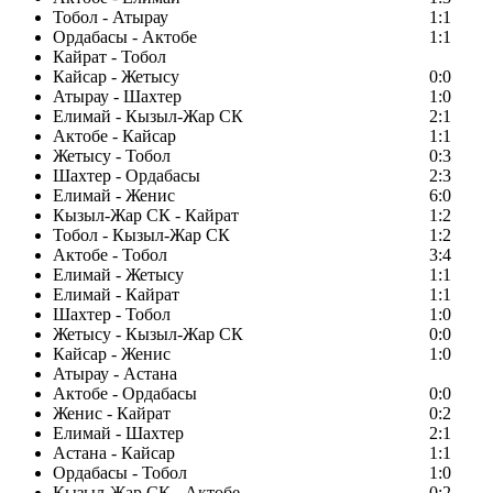
Тобол - Атырау
1:1
Ордабасы - Актобе
1:1
Кайрат - Тобол
Кайсар - Жетысу
0:0
Атырау - Шахтер
1:0
Елимай - Кызыл-Жар СК
2:1
Актобе - Кайсар
1:1
Жетысу - Тобол
0:3
Шахтер - Ордабасы
2:3
Елимай - Женис
6:0
Кызыл-Жар СК - Кайрат
1:2
Тобол - Кызыл-Жар СК
1:2
Актобе - Тобол
3:4
Елимай - Жетысу
1:1
Елимай - Кайрат
1:1
Шахтер - Тобол
1:0
Жетысу - Кызыл-Жар СК
0:0
Кайсар - Женис
1:0
Атырау - Астана
Актобе - Ордабасы
0:0
Женис - Кайрат
0:2
Елимай - Шахтер
2:1
Астана - Кайсар
1:1
Ордабасы - Тобол
1:0
Кызыл-Жар СК - Актобе
0:2