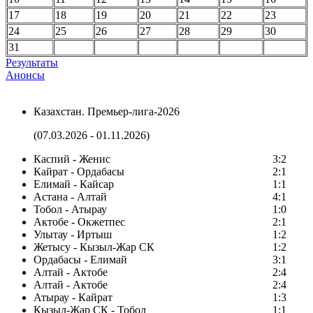
17
18
19
20
21
22
23
24
25
26
27
28
29
30
31
Результаты
Анонсы
Казахстан. Премьер-лига-2026
(07.03.2026 - 01.11.2026)
Каспий - Женис
3:2
Кайрат - Ордабасы
2:1
Елимай - Кайсар
1:1
Астана - Алтай
4:1
Тобол - Атырау
1:0
Актобе - Окжетпес
2:1
Улытау - Иртыш
1:2
Жетысу - Кызыл-Жар СК
1:2
Ордабасы - Елимай
3:1
Алтай - Актобе
2:4
Алтай - Актобе
2:4
Атырау - Кайрат
1:3
Кызыл-Жар СК - Тобол
1:1