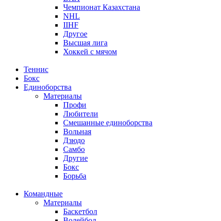
Чемпионат Казахстана
NHL
IIHF
Другое
Высшая лига
Хоккей с мячом
Теннис
Бокс
Единоборства
Материалы
Профи
Любители
Смешанные единоборства
Вольная
Дзюдо
Самбо
Другие
Бокс
Борьба
Командные
Материалы
Баскетбол
Волейбол