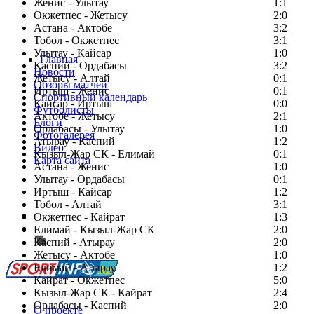
Женис - Улытау
1:1
Окжетпес - Жетысу
2:0
Астана - Актобе
3:2
Тобол - Окжетпес
3:1
Улытау - Кайсар
1:0
Главная
Каспий - Ордабасы
3:2
Новости
Жетысу - Алтай
0:1
Обзоры матчей
Иртыш - Женис
0:1
Спортивный календарь
Кайсар - Иртыш
0:0
Футболисты
Актобе - Жетысу
2:1
Блоги
Ордабасы - Улытау
1:0
Фотогалерея
Атырау - Каспий
1:2
Видео
Кызыл-Жар СК - Елимай
0:1
Карта сайта
Астана - Женис
1:0
Улытау - Ордабасы
0:1
Иртыш - Кайсар
1:2
Тобол - Алтай
3:1
Есть идея?
Окжетпес - Кайрат
1:3
Сообщить о мероприятии
Елимай - Кызыл-Жар СК
2:0
Каспий - Атырау
Перейти на старый сайт
2:0
Жетысу - Актобе
1:0
Елимай - Атырау
1:2
Кайрат - Окжетпес
5:0
Кызыл-Жар СК - Кайрат
2:4
Ордабасы - Каспий
2:0
О проекте