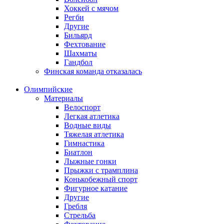
Хоккей с мячом
Регби
Другие
Бильярд
Фехтование
Шахматы
Гандбол
Финская команда отказалась
Олимпийские
Материалы
Велоспорт
Легкая атлетика
Водные виды
Тяжелая атлетика
Гимнастика
Биатлон
Лыжные гонки
Прыжки с трамплина
Конькобежный спорт
Фигурное катание
Другие
Гребля
Стрельба