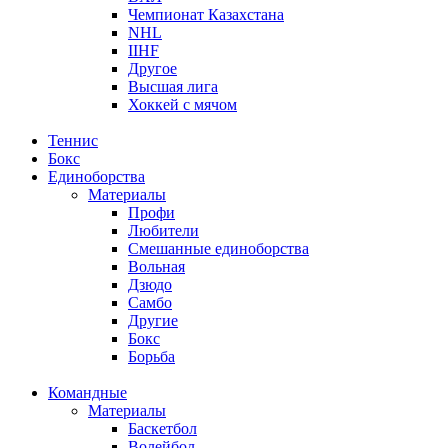
Чемпионат Казахстана
NHL
IIHF
Другое
Высшая лига
Хоккей с мячом
Теннис
Бокс
Единоборства
Материалы
Профи
Любители
Смешанные единоборства
Вольная
Дзюдо
Самбо
Другие
Бокс
Борьба
Командные
Материалы
Баскетбол
Волейбол