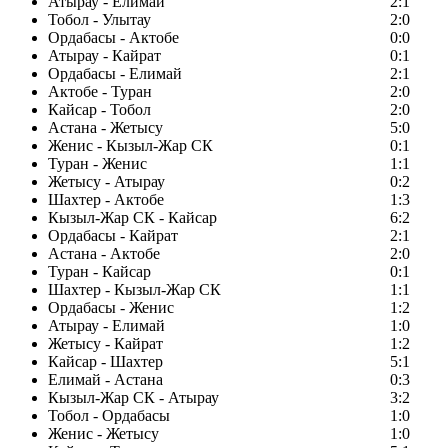
Атырау - Елимай
2:1
Тобол - Улытау
2:0
Ордабасы - Актобе
0:0
Атырау - Кайрат
0:1
Ордабасы - Елимай
2:1
Актобе - Туран
2:0
Кайсар - Тобол
2:0
Астана - Жетысу
5:0
Женис - Кызыл-Жар СК
0:1
Туран - Женис
1:1
Жетысу - Атырау
0:2
Шахтер - Актобе
1:3
Кызыл-Жар СК - Кайсар
6:2
Ордабасы - Кайрат
2:1
Астана - Актобе
2:0
Туран - Кайсар
0:1
Шахтер - Кызыл-Жар СК
1:1
Ордабасы - Женис
1:2
Атырау - Елимай
1:0
Жетысу - Кайрат
1:2
Кайсар - Шахтер
5:1
Елимай - Астана
0:3
Кызыл-Жар СК - Атырау
3:2
Тобол - Ордабасы
1:0
Женис - Жетысу
1:0