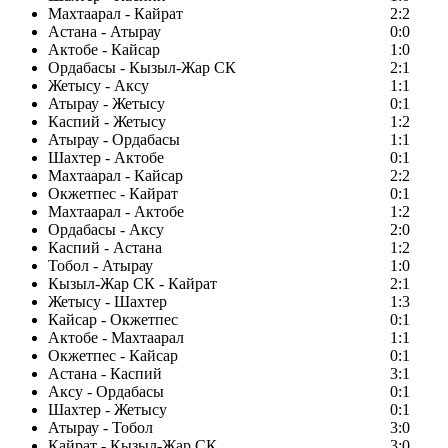
Махтаарал - Кайрат
2:2
Астана - Атырау
0:0
Актобе - Кайсар
1:0
Ордабасы - Кызыл-Жар СК
2:1
Жетысу - Аксу
1:1
Атырау - Жетысу
0:1
Каспий - Жетысу
1:2
Атырау - Ордабасы
1:1
Шахтер - Актобе
0:1
Махтаарал - Кайсар
2:2
Окжетпес - Кайрат
0:1
Махтаарал - Актобе
1:2
Ордабасы - Аксу
2:0
Каспий - Астана
1:2
Тобол - Атырау
1:0
Кызыл-Жар СК - Кайрат
2:1
Жетысу - Шахтер
1:3
Кайсар - Окжетпес
0:1
Актобе - Махтаарал
1:1
Окжетпес - Кайсар
0:1
Астана - Каспий
3:1
Аксу - Ордабасы
0:1
Шахтер - Жетысу
0:1
Атырау - Тобол
3:0
Кайрат - Кызыл-Жар СК
3:0