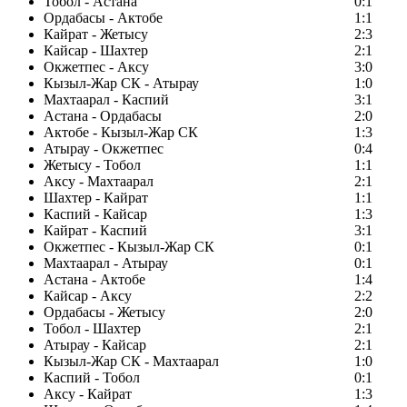
Тобол - Астана
0:1
Ордабасы - Актобе
1:1
Кайрат - Жетысу
2:3
Кайсар - Шахтер
2:1
Окжетпес - Аксу
3:0
Кызыл-Жар СК - Атырау
1:0
Махтаарал - Каспий
3:1
Астана - Ордабасы
2:0
Актобе - Кызыл-Жар СК
1:3
Атырау - Окжетпес
0:4
Жетысу - Тобол
1:1
Аксу - Махтаарал
2:1
Шахтер - Кайрат
1:1
Каспий - Кайсар
1:3
Кайрат - Каспий
3:1
Окжетпес - Кызыл-Жар СК
0:1
Махтаарал - Атырау
0:1
Астана - Актобе
1:4
Кайсар - Аксу
2:2
Ордабасы - Жетысу
2:0
Тобол - Шахтер
2:1
Атырау - Кайсар
2:1
Кызыл-Жар СК - Махтаарал
1:0
Каспий - Тобол
0:1
Аксу - Кайрат
1:3