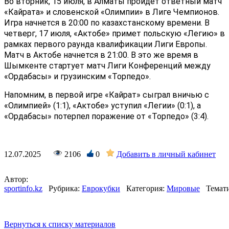
Во вторник, 15 июля, в Алматы пройдет ответный матч
«Кайрата» и словенской «Олимпии» в Лиге Чемпионов.
Игра начнется в 20:00 по казахстанскому времени. В
четверг, 17 июля, «Актобе» примет польскую «Легию» в
рамках первого раунда квалификации Лиги Европы.
Матч в Актобе начнется в 21:00. В это же время в
Шымкенте стартует матч Лиги Конференций между
«Ордабасы» и грузинским «Торпедо».
Напомним, в первой игре «Кайрат» сыграл вничью с
«Олимпией» (1:1), «Актобе» уступил «Легии» (0:1), а
«Ордабасы» потерпел поражение от «Торпедо» (3:4).
12.07.2025
2106
0
Добавить в личный кабинет
Автор:
sportinfo.kz
Рубрика:
Еврокубки
Категория:
Мировые
Темат
Вернуться к списку материалов