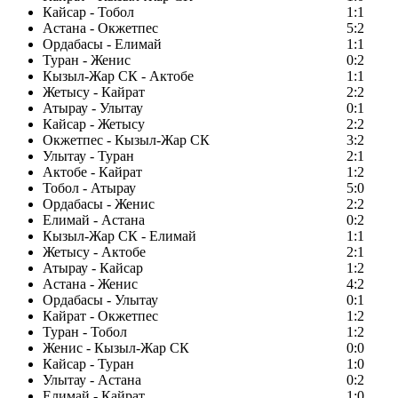
Кайсар - Тобол
1:1
Астана - Окжетпес
5:2
Ордабасы - Елимай
1:1
Туран - Женис
0:2
Кызыл-Жар СК - Актобе
1:1
Жетысу - Кайрат
2:2
Атырау - Улытау
0:1
Кайсар - Жетысу
2:2
Окжетпес - Кызыл-Жар СК
3:2
Улытау - Туран
2:1
Актобе - Кайрат
1:2
Тобол - Атырау
5:0
Ордабасы - Женис
2:2
Елимай - Астана
0:2
Кызыл-Жар СК - Елимай
1:1
Жетысу - Актобе
2:1
Атырау - Кайсар
1:2
Астана - Женис
4:2
Ордабасы - Улытау
0:1
Кайрат - Окжетпес
1:2
Туран - Тобол
1:2
Женис - Кызыл-Жар СК
0:0
Кайсар - Туран
1:0
Улытау - Астана
0:2
Елимай - Кайрат
1:0