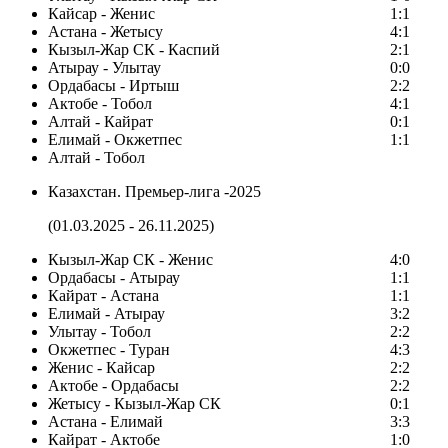
Кайсар - Женис
1:1
Астана - Жетысу
4:1
Кызыл-Жар СК - Каспий
2:1
Атырау - Улытау
0:0
Ордабасы - Иртыш
2:2
Актобе - Тобол
4:1
Алтай - Кайрат
0:1
Елимай - Окжетпес
1:1
Алтай - Тобол
Казахстан. Премьер-лига -2025
(01.03.2025 - 26.11.2025)
Кызыл-Жар СК - Женис
4:0
Ордабасы - Атырау
1:1
Кайрат - Астана
1:1
Елимай - Атырау
3:2
Улытау - Тобол
2:2
Окжетпес - Туран
4:3
Женис - Кайсар
2:2
Актобе - Ордабасы
2:2
Жетысу - Кызыл-Жар СК
0:1
Астана - Елимай
3:3
Кайрат - Актобе
1:0