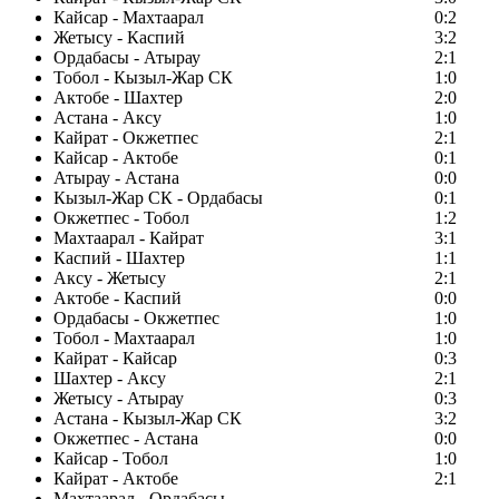
Кайсар - Махтаарал
0:2
Жетысу - Каспий
3:2
Ордабасы - Атырау
2:1
Тобол - Кызыл-Жар СК
1:0
Актобе - Шахтер
2:0
Астана - Аксу
1:0
Кайрат - Окжетпес
2:1
Кайсар - Актобе
0:1
Атырау - Астана
0:0
Кызыл-Жар СК - Ордабасы
0:1
Окжетпес - Тобол
1:2
Махтаарал - Кайрат
3:1
Каспий - Шахтер
1:1
Аксу - Жетысу
2:1
Актобе - Каспий
0:0
Ордабасы - Окжетпес
1:0
Тобол - Махтаарал
1:0
Кайрат - Кайсар
0:3
Шахтер - Аксу
2:1
Жетысу - Атырау
0:3
Астана - Кызыл-Жар СК
3:2
Окжетпес - Астана
0:0
Кайсар - Тобол
1:0
Кайрат - Актобе
2:1
Махтаарал - Ордабасы