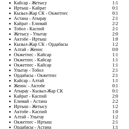
Кайсар - Жетысу
1:1
Иртыш - Кайрат
0:1
Кызыл-Жар СК - Окжетпес
0:1
Астана - Атырау
2:1
Кайрат - Елимай
2:2
Тобол - Каспий
2:1
Жетысу - Улытау
2:0
Актобе - Иртыш
1:0
Кызыл-Жар СК - Ордабасы
1:2
Алтай - Женис
0:0
Окжетпес - Кайсар
1:1
Окжетпес - Кайсар
1:1
Окжетпес - Кайсар
1:1
Улытау - Тобол
2:1
Ордабасы - Окжетпес
2:1
Кайсар - Алтай
1:1
Женис - Актобе
0:1
Атырау - Кызыл-Жар СК
0:1
Кайрат - Каспий
2:0
Елимай - Астана
2:2
Иртыш - Жетысу
1:2
Актобе - Каспий
1:0
Алтай - Улытау
1:2
Окжетпес - Иртыш
2:1
Ордабасы - Астана
1:1