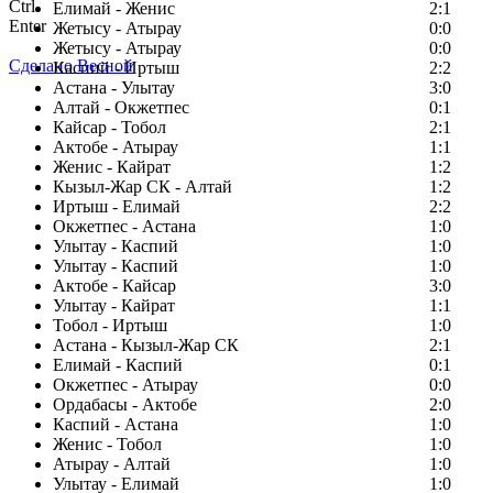
Ctrl
Елимай - Женис
2:1
Enter
Жетысу - Атырау
0:0
Жетысу - Атырау
0:0
Сделано Весной
Каспий - Иртыш
2:2
Астана - Улытау
3:0
Алтай - Окжетпес
0:1
Кайсар - Тобол
2:1
Актобе - Атырау
1:1
Женис - Кайрат
1:2
Кызыл-Жар СК - Алтай
1:2
Иртыш - Елимай
2:2
Окжетпес - Астана
1:0
Улытау - Каспий
1:0
Улытау - Каспий
1:0
Актобе - Кайсар
3:0
Улытау - Кайрат
1:1
Тобол - Иртыш
1:0
Астана - Кызыл-Жар СК
2:1
Елимай - Каспий
0:1
Окжетпес - Атырау
0:0
Ордабасы - Актобе
2:0
Каспий - Астана
1:0
Женис - Тобол
1:0
Атырау - Алтай
1:0
Улытау - Елимай
1:0