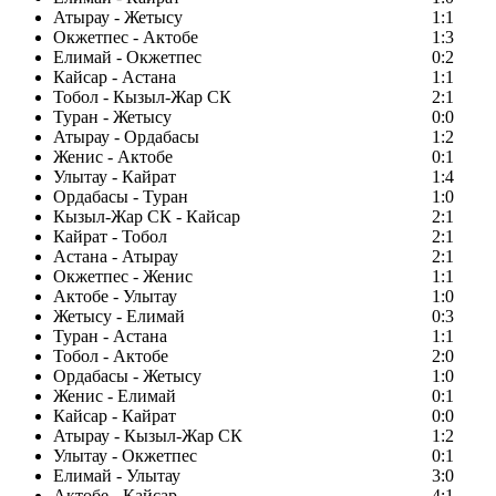
Атырау - Жетысу
1:1
Окжетпес - Актобе
1:3
Елимай - Окжетпес
0:2
Кайсар - Астана
1:1
Тобол - Кызыл-Жар СК
2:1
Туран - Жетысу
0:0
Атырау - Ордабасы
1:2
Женис - Актобе
0:1
Улытау - Кайрат
1:4
Ордабасы - Туран
1:0
Кызыл-Жар СК - Кайсар
2:1
Кайрат - Тобол
2:1
Астана - Атырау
2:1
Окжетпес - Женис
1:1
Актобе - Улытау
1:0
Жетысу - Елимай
0:3
Туран - Астана
1:1
Тобол - Актобе
2:0
Ордабасы - Жетысу
1:0
Женис - Елимай
0:1
Кайсар - Кайрат
0:0
Атырау - Кызыл-Жар СК
1:2
Улытау - Окжетпес
0:1
Елимай - Улытау
3:0
Актобе - Кайсар
4:1