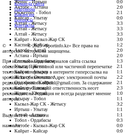
Женис - Иртыш
0:0
Команда сайта
Актобе - Астана
2:0
Партнеры
Окжетпес - Тобол
2:1
Вакансии
Кайсар - Улытау
0:0
Вопросы
Алтай - Жетысу
3:3
Контакты
Алтай - Жетысу
3:3
Алтай - Жетысу
3:3
Кайрат - Кызыл-Жар СК
3:0
Каспий - Кайсар
1:2
©
Copyright
© 2025 «Sportinfo.kz» Все права на
Актобе - Алтай
2:0
авторские материалы защищены.
Астана - Иртыш
2:0
Елимай - Ордабасы
1:3
При использовании материалов сайта ссылка
Улытау - Женис
2:1
обязательна. При полной или частичной перепечатке
Кайрат - Атырау
1:1
текстовых материалов в интернете гиперссылка на
Жетысу - Окжетпес
2:2
sportinfo.kz обязательна. Адрес электронной почты
Ордабасы - Кайрат
2:1
редакции: sportinfo.official@gmail.com. За содержание
Кайсар - Елимай
2:3
рекламных публикаций ответственность несет
Женис - Каспий
1:0
рекламодатель. Редакция не всегда разделяет мнение
Атырау - Тобол
1:1
авторов.
Кызыл-Жар СК - Жетысу
3:2
Заметили ошибку в тексте?
Иртыш - Улытау
1:1
Алтай - Астана
1:1
Выделите ее мышью и
Тобол - Ордабасы
0:3
нажмите
Актобе - Кызыл-Жар СК
0:0
Кайрат - Кайсар
0:0