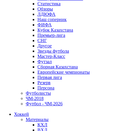
Статистика
Обзоры
ЛДЮФА
Наш соперник
ФИФА
Кубок Казахстана
Премьер-лига
СНГ
Другое
Звезды футбола
Мастер-Класс
Футзал
Сборная Казахстана
Европейские чемпионаты
Первая лига
Резерв
Персона
Футболисты
ЧМ-2018
Футбол - ЧМ-2026
Хоккей
Материалы
КХЛ
ВХЛ