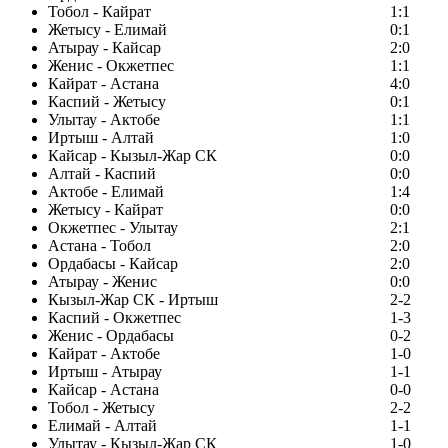
Тобол - Кайрат
1:1
Жетысу - Елимай
0:1
Атырау - Кайсар
2:0
Женис - Окжетпес
1:1
Кайрат - Астана
4:0
Каспий - Жетысу
0:1
Улытау - Актобе
1:1
Иртыш - Алтай
1:0
Кайсар - Кызыл-Жар СК
0:0
Алтай - Каспий
0:0
Актобе - Елимай
1:4
Жетысу - Кайрат
0:0
Окжетпес - Улытау
2:1
Астана - Тобол
2:0
Ордабасы - Кайсар
2:0
Атырау - Женис
0:0
Кызыл-Жар СК - Иртыш
2-2
Каспий - Окжетпес
1-3
Женис - Ордабасы
0-2
Кайрат - Актобе
1-0
Иртыш - Атырау
1-1
Кайсар - Астана
0-0
Тобол - Жетысу
2-2
Елимай - Алтай
1-1
Улытау - Кызыл-Жар СК
1-0