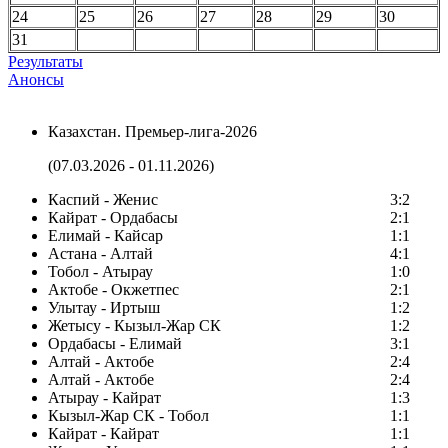
24
25
26
27
28
29
30
31
Результаты
Анонсы
Казахстан. Премьер-лига-2026
(07.03.2026 - 01.11.2026)
Каспий - Женис
3:2
Кайрат - Ордабасы
2:1
Елимай - Кайсар
1:1
Астана - Алтай
4:1
Тобол - Атырау
1:0
Актобе - Окжетпес
2:1
Улытау - Иртыш
1:2
Жетысу - Кызыл-Жар СК
1:2
Ордабасы - Елимай
3:1
Алтай - Актобе
2:4
Алтай - Актобе
2:4
Атырау - Кайрат
1:3
Кызыл-Жар СК - Тобол
1:1
Кайрат - Кайрат
1:1