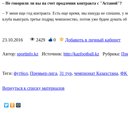
– Не говорили ли вы на счет продления контракта с "Астаной"?
– У меня еще год контракта. Есть еще время, мы никуда не спешим, у 
клуба выиграть третье подряд чемпионство, потом уже будем думать об
23.10.2016
2429
0
Добавить в личный кабинет
Автор:
sportinfo.kz
Источник:
http://kazfootball.kz
Рубрика:
Пре
Теги:
футбол
,
Премьер-лига
,
31 тур
,
чемпионат Казахстана
,
ФК 
Вернуться к списку материалов