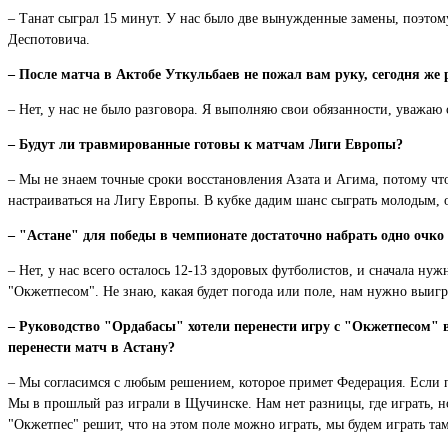
– Танат сыграл 15 минут. У нас было две вынужденные замены, поэтому
Деспотовича.
– После матча в Актобе Уткульбаев не пожал вам руку, сегодня же
– Нет, у нас не было разговора. Я выполняю свои обязанности, уважаю 
– Будут ли травмированные готовы к матчам Лиги Европы?
– Мы не знаем точные сроки восстановления Азата и Агима, потому что
настраиваться на Лигу Европы. В кубке дадим шанс сыграть молодым, 
– "Астане" для победы в чемпионате достаточно набрать одно очко 
– Нет, у нас всего осталось 12-13 здоровых футболистов, и сначала ну
"Окжетпесом". Не знаю, какая будет погода или поле, нам нужно выигр
– Руководство "Ордабасы" хотели перенести игру с "Окжетпесом" в
перенести матч в Астану?
– Мы согласимся с любым решением, которое примет Федерация. Если п
Мы в прошлый раз играли в Щучинске. Нам нет разницы, где играть, но
"Окжетпес" решит, что на этом поле можно играть, мы будем играть там