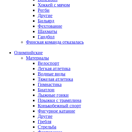
Хоккей с мячом
Регби
Другие
Бильярд
Фехтование
Шахматы
Гандбол
Финская команда отказалась
Олимпийские
Материалы
Велоспорт
Легкая атлетика
Водные виды
Тяжелая атлетика
Гимнастика
Биатлон
Лыжные гонки
Прыжки с трамплина
Конькобежный спорт
Фигурное катание
Другие
Гребля
Стрельба