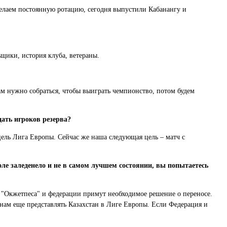
 делаем постоянную ротацию, сегодня выпустили Кабанангу и
льщики, история клуба, ветераны.
ам нужно собраться, чтобы выиграть чемпионство, потом будем
дать игроков резерва?
 цель Лига Европы. Сейчас же наша следующая цель – матч с
оле заледенело и не в самом лучшем состоянии, вы попытаетесь
о "Окжетпеса" и федерации примут необходимое решение о переносе.
 нам еще представлять Казахстан в Лиге Европы. Если Федерация и