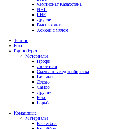
Чемпионат Казахстана
NHL
IIHF
Другое
Высшая лига
Хоккей с мячом
Теннис
Бокс
Единоборства
Материалы
Профи
Любители
Смешанные единоборства
Вольная
Дзюдо
Самбо
Другие
Бокс
Борьба
Командные
Материалы
Баскетбол
Волейбол