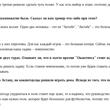
 третью решили сделать чуть позже. У нас есть выбор в атаке, поэтому
 рукопожатие было. Сказал ли вам тренер что-либо при этом?
своих коллег. Один-два человека – это не "Актобе", "Актобе" – это боле
 у них переломы. Для нас каждый игрок – это большая потеря. Сейчас н
основная наша задача – чемпионство.
в двух турах. Означает ли, что в матче против "Окжетпеса" стоит ж
жно решить задачу. Если станем чемпионами, то потом уже будем ставить
ывать.
 Астану, но кокшетаусцы решили играть дома. Исходя из того, что п
огода ухудшиться и поле станет еще хуже, то я надеюсь, что руководств
 нам нужно поле, которое будет безопасно для футболистов, потому что
.