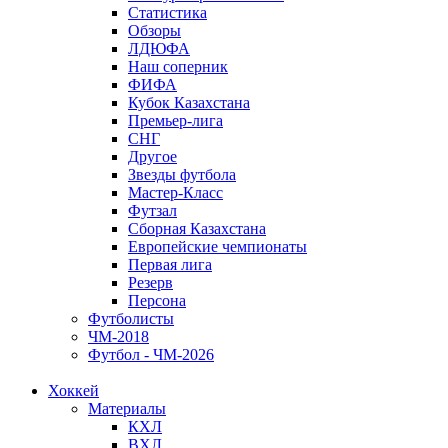
Статистика
Обзоры
ЛДЮФА
Наш соперник
ФИФА
Кубок Казахстана
Премьер-лига
СНГ
Другое
Звезды футбола
Мастер-Класс
Футзал
Сборная Казахстана
Европейские чемпионаты
Первая лига
Резерв
Персона
Футболисты
ЧМ-2018
Футбол - ЧМ-2026
Хоккей
Материалы
КХЛ
ВХЛ