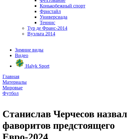
Фехтование
Конькобежный спорт
Фристайл
Универсиада
Теннис
Тур де Франс-2014
Вуэльта 2014
Зимние виды
Видео
Halyk Sport
Главная
Материалы
Мировые
Футбол
Станислав Черчесов назвал
фаворитов предстоящего
Евро-2024