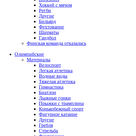
Хоккей с мячом
Регби
Другие
Бильярд
Фехтование
Шахматы
Гандбол
Финская команда отказалась
Олимпийские
Материалы
Велоспорт
Легкая атлетика
Водные виды
Тяжелая атлетика
Гимнастика
Биатлон
Лыжные гонки
Прыжки с трамплина
Конькобежный спорт
Фигурное катание
Другие
Гребля
Стрельба