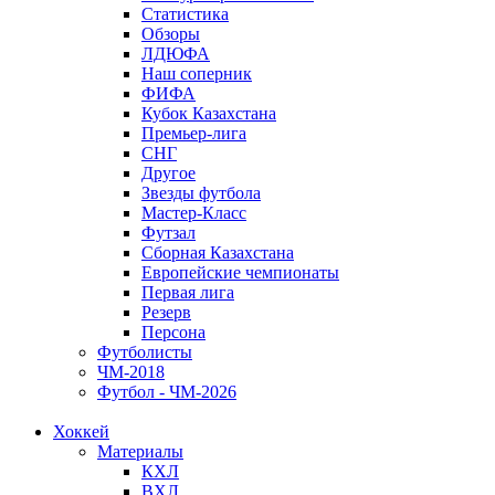
Статистика
Обзоры
ЛДЮФА
Наш соперник
ФИФА
Кубок Казахстана
Премьер-лига
СНГ
Другое
Звезды футбола
Мастер-Класс
Футзал
Сборная Казахстана
Европейские чемпионаты
Первая лига
Резерв
Персона
Футболисты
ЧМ-2018
Футбол - ЧМ-2026
Хоккей
Материалы
КХЛ
ВХЛ