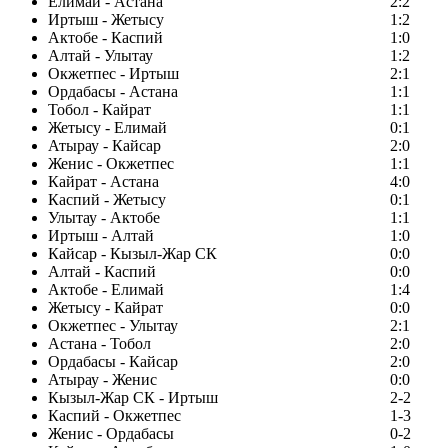
Елимай - Астана
2:2
Иртыш - Жетысу
1:2
Актобе - Каспий
1:0
Алтай - Улытау
1:2
Окжетпес - Иртыш
2:1
Ордабасы - Астана
1:1
Тобол - Кайрат
1:1
Жетысу - Елимай
0:1
Атырау - Кайсар
2:0
Женис - Окжетпес
1:1
Кайрат - Астана
4:0
Каспий - Жетысу
0:1
Улытау - Актобе
1:1
Иртыш - Алтай
1:0
Кайсар - Кызыл-Жар СК
0:0
Алтай - Каспий
0:0
Актобе - Елимай
1:4
Жетысу - Кайрат
0:0
Окжетпес - Улытау
2:1
Астана - Тобол
2:0
Ордабасы - Кайсар
2:0
Атырау - Женис
0:0
Кызыл-Жар СК - Иртыш
2-2
Каспий - Окжетпес
1-3
Женис - Ордабасы
0-2