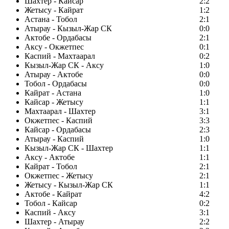
Шахтер - Кайсар
2:2
Жетысу - Кайрат
1:2
Астана - Тобол
2:1
Атырау - Кызыл-Жар СК
0:0
Актобе - Ордабасы
2:1
Аксу - Окжетпес
0:1
Каспий - Махтаарал
0:2
Кызыл-Жар СК - Аксу
1:0
Атырау - Актобе
0:0
Тобол - Ордабасы
0:0
Кайрат - Астана
1:0
Кайсар - Жетысу
1:1
Махтаарал - Шахтер
3:1
Окжетпес - Каспий
3:3
Кайсар - Ордабасы
2:3
Атырау - Каспий
1:0
Кызыл-Жар СК - Шахтер
1:1
Аксу - Актобе
1:1
Кайрат - Тобол
2:1
Окжетпес - Жетысу
2:1
Жетысу - Кызыл-Жар СК
1:1
Актобе - Кайрат
4:2
Тобол - Кайсар
0:2
Каспий - Аксу
3:1
Шахтер - Атырау
2:2