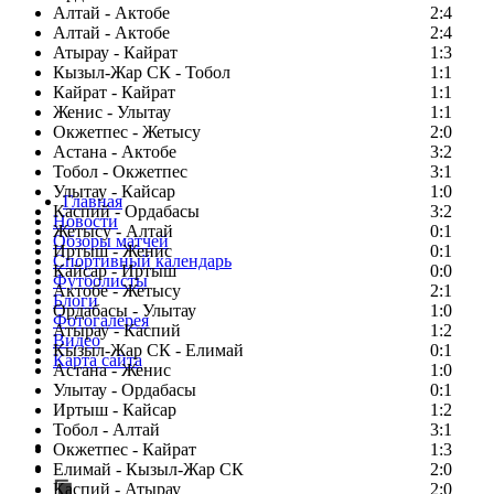
Алтай - Актобе
2:4
Алтай - Актобе
2:4
Атырау - Кайрат
1:3
Кызыл-Жар СК - Тобол
1:1
Кайрат - Кайрат
1:1
Женис - Улытау
1:1
Окжетпес - Жетысу
2:0
Астана - Актобе
3:2
Тобол - Окжетпес
3:1
Улытау - Кайсар
1:0
Главная
Каспий - Ордабасы
3:2
Новости
Жетысу - Алтай
0:1
Обзоры матчей
Иртыш - Женис
0:1
Спортивный календарь
Кайсар - Иртыш
0:0
Футболисты
Актобе - Жетысу
2:1
Блоги
Ордабасы - Улытау
1:0
Фотогалерея
Атырау - Каспий
1:2
Видео
Кызыл-Жар СК - Елимай
0:1
Карта сайта
Астана - Женис
1:0
Улытау - Ордабасы
0:1
Иртыш - Кайсар
1:2
Тобол - Алтай
3:1
Есть идея?
Окжетпес - Кайрат
1:3
Сообщить о мероприятии
Елимай - Кызыл-Жар СК
2:0
Каспий - Атырау
Перейти на старый сайт
2:0