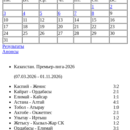
1
2
3
4
5
6
7
8
9
10
11
12
13
14
15
16
17
18
19
20
21
22
23
24
25
26
27
28
29
30
31
Результаты
Анонсы
Казахстан. Премьер-лига-2026
(07.03.2026 - 01.11.2026)
Каспий - Женис
3:2
Кайрат - Ордабасы
2:1
Елимай - Кайсар
1:1
Астана - Алтай
4:1
Тобол - Атырау
1:0
Актобе - Окжетпес
2:1
Улытау - Иртыш
1:2
Жетысу - Кызыл-Жар СК
1:2
Ордабасы - Елимай
3:1