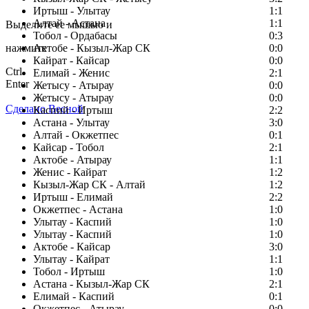
Заметили ошибку в тексте?
Иртыш - Улытау
1:1
Алтай - Астана
1:1
Выделите ее мышью и
Тобол - Ордабасы
0:3
нажмите
Актобе - Кызыл-Жар СК
0:0
Кайрат - Кайсар
0:0
Ctrl
Елимай - Женис
2:1
Enter
Жетысу - Атырау
0:0
Жетысу - Атырау
0:0
Сделано Весной
Каспий - Иртыш
2:2
Астана - Улытау
3:0
Алтай - Окжетпес
0:1
Кайсар - Тобол
2:1
Актобе - Атырау
1:1
Женис - Кайрат
1:2
Кызыл-Жар СК - Алтай
1:2
Иртыш - Елимай
2:2
Окжетпес - Астана
1:0
Улытау - Каспий
1:0
Улытау - Каспий
1:0
Актобе - Кайсар
3:0
Улытау - Кайрат
1:1
Тобол - Иртыш
1:0
Астана - Кызыл-Жар СК
2:1
Елимай - Каспий
0:1
Окжетпес - Атырау
0:0