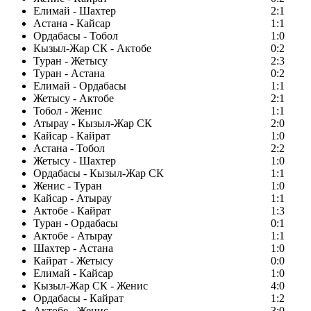
Елимай - Шахтер
2:1
Астана - Кайсар
1:1
Ордабасы - Тобол
1:0
Кызыл-Жар СК - Актобе
0:2
Туран - Жетысу
2:3
Туран - Астана
0:2
Елимай - Ордабасы
1:1
Жетысу - Актобе
2:1
Тобол - Женис
1:1
Атырау - Кызыл-Жар СК
2:0
Кайсар - Кайрат
1:0
Астана - Тобол
2:2
Жетысу - Шахтер
1:0
Ордабасы - Кызыл-Жар СК
1:1
Женис - Туран
1:0
Кайсар - Атырау
1:1
Актобе - Кайрат
1:3
Туран - Ордабасы
0:1
Актобе - Атырау
1:1
Шахтер - Астана
1:0
Кайрат - Жетысу
0:0
Елимай - Кайсар
1:0
Кызыл-Жар СК - Женис
4:0
Ордабасы - Кайрат
1:2
Актобе - Женис
3:0