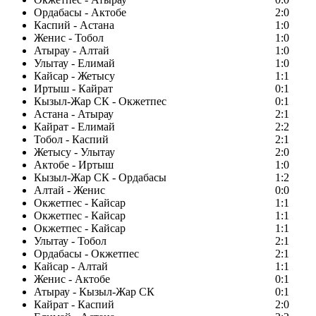
Ордабасы - Актобе
2:0
Каспий - Астана
1:0
Женис - Тобол
1:0
Атырау - Алтай
1:0
Улытау - Елимай
1:0
Кайсар - Жетысу
1:1
Иртыш - Кайрат
0:1
Кызыл-Жар СК - Окжетпес
0:1
Астана - Атырау
2:1
Кайрат - Елимай
2:2
Тобол - Каспий
2:1
Жетысу - Улытау
2:0
Актобе - Иртыш
1:0
Кызыл-Жар СК - Ордабасы
1:2
Алтай - Женис
0:0
Окжетпес - Кайсар
1:1
Окжетпес - Кайсар
1:1
Окжетпес - Кайсар
1:1
Улытау - Тобол
2:1
Ордабасы - Окжетпес
2:1
Кайсар - Алтай
1:1
Женис - Актобе
0:1
Атырау - Кызыл-Жар СК
0:1
Кайрат - Каспий
2:0