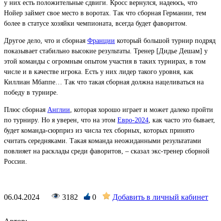
у них есть положительные сдвиги. Кросс вернулся, надеюсь, что
Нойер займет свое место в воротах. Так что сборная Германии, тем
более в статусе хозяйки чемпионата, всегда будет фаворитом.
Другое дело, что и сборная
Франции
который большой турнир подряд
показывает стабильно высокие результаты. Тренер [Дидье Дешам] у
этой команды с огромным опытом участия в таких турнирах, в том
числе и в качестве игрока. Есть у них лидер такого уровня, как
Киллиан Мбаппе… Так что такая сборная должна нацеливаться на
победу в турнире.
Плюс сборная
Англии
, которая хорошо играет и может далеко пройти
по турниру. Но я уверен, что на этом
Евро-2024
, как часто это бывает,
будет команда-сюрприз из числа тех сборных, которых принято
считать середняками. Такая команда неожиданными результатами
повлияет на расклады среди фаворитов, – сказал экс-тренер сборной
России.
06.04.2024
3182
0
Добавить в личный кабинет