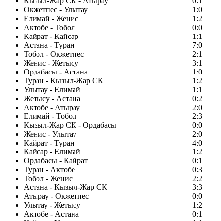
Кызыл-Жар СК - Атырау
0:1
Окжетпес - Улытау
1:0
Елимай - Женис
1:2
Актобе - Тобол
0:0
Кайрат - Кайсар
1:1
Астана - Туран
7:0
Тобол - Окжетпес
2:1
Женис - Жетысу
3:1
Ордабасы - Астана
1:0
Туран - Кызыл-Жар СК
1:2
Улытау - Елимай
1:1
Жетысу - Астана
0:2
Актобе - Атырау
2:0
Елимай - Тобол
2:3
Кызыл-Жар СК - Ордабасы
0:0
Женис - Улытау
2:0
Кайрат - Туран
4:0
Кайсар - Елимай
1:2
Ордабасы - Кайрат
0:1
Туран - Актобе
0:3
Тобол - Женис
2:2
Астана - Кызыл-Жар СК
3:3
Атырау - Окжетпес
0:0
Улытау - Жетысу
1:2
Актобе - Астана
0:1