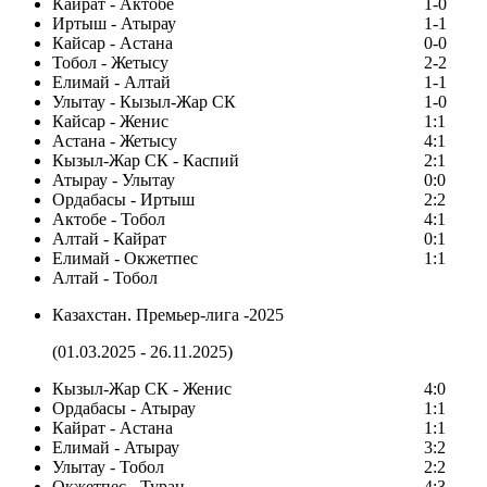
Кайрат - Актобе
1-0
Иртыш - Атырау
1-1
Кайсар - Астана
0-0
Тобол - Жетысу
2-2
Елимай - Алтай
1-1
Улытау - Кызыл-Жар СК
1-0
Кайсар - Женис
1:1
Астана - Жетысу
4:1
Кызыл-Жар СК - Каспий
2:1
Атырау - Улытау
0:0
Ордабасы - Иртыш
2:2
Актобе - Тобол
4:1
Алтай - Кайрат
0:1
Елимай - Окжетпес
1:1
Алтай - Тобол
Казахстан. Премьер-лига -2025
(01.03.2025 - 26.11.2025)
Кызыл-Жар СК - Женис
4:0
Ордабасы - Атырау
1:1
Кайрат - Астана
1:1
Елимай - Атырау
3:2
Улытау - Тобол
2:2
Окжетпес - Туран
4:3