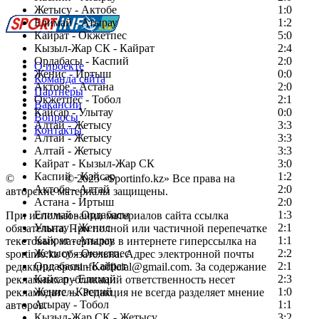
Жетысу - Актобе
1:0
Елимай - Атырау
1:2
Кайрат - Окжетпес
5:0
Кызыл-Жар СК - Кайрат
2:4
Ордабасы - Каспий
2:0
О проекте
Женис - Иртыш
0:0
Команда сайта
Актобе - Астана
2:0
Партнеры
Окжетпес - Тобол
2:1
Вакансии
Кайсар - Улытау
0:0
Вопросы
Алтай - Жетысу
3:3
Контакты
Алтай - Жетысу
3:3
Алтай - Жетысу
3:3
Кайрат - Кызыл-Жар СК
3:0
Каспий - Кайсар
1:2
©
Copyright
© 2025 «Sportinfo.kz» Все права на
Актобе - Алтай
2:0
авторские материалы защищены.
Астана - Иртыш
2:0
Елимай - Ордабасы
1:3
При использовании материалов сайта ссылка
Улытау - Женис
2:1
обязательна. При полной или частичной перепечатке
Кайрат - Атырау
1:1
текстовых материалов в интернете гиперссылка на
Жетысу - Окжетпес
2:2
sportinfo.kz обязательна. Адрес электронной почты
Ордабасы - Кайрат
2:1
редакции: sportinfo.official@gmail.com. За содержание
Кайсар - Елимай
2:3
рекламных публикаций ответственность несет
Женис - Каспий
1:0
рекламодатель. Редакция не всегда разделяет мнение
Атырау - Тобол
1:1
авторов.
Кызыл-Жар СК - Жетысу
3:2