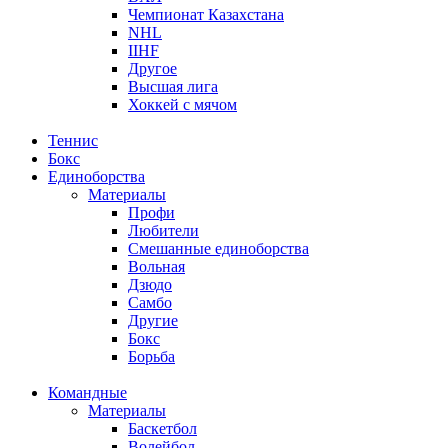
Чемпионат Казахстана
NHL
IIHF
Другое
Высшая лига
Хоккей с мячом
Теннис
Бокс
Единоборства
Материалы
Профи
Любители
Смешанные единоборства
Вольная
Дзюдо
Самбо
Другие
Бокс
Борьба
Командные
Материалы
Баскетбол
Волейбол