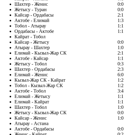
Шахтер - Женис
0:0
Жетысу - Туран
0:0
Кайсар - Ордабасы
2:1
Актобе - Елимай
1:3
Тобол - Атырау
1:1
Ордабасы - Актобе
1:1
Кайрат - Тобол
Кайсар - Жетысу
0:0
Атырау - Шахтер
1:0
Елимай - Кызыл-Жар СК
2:1
Актобе - Кайсар
1:1
Жетысу - Тобол
0:3
Шахтер - Ордабасы
2:3
Елимай - Женис
6:0
Кызыл-Жар СК - Кайрат
1:2
Тобол - Кызыл-Жар СК
1:2
Актобе - Тобол
3:4
Елимай - Жетысу
1:1
Елимай - Кайрат
1:1
Шахтер - Тобол
1:0
Жетысу - Кызыл-Жар СК
0:0
Кайсар - Женис
1:0
Атырау - Астана
Актобе - Ордабасы
0:0
Женис - Кайрат
0:2