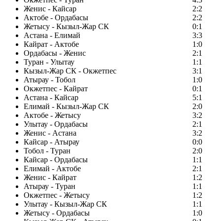
Женис - Кайсар
2:2
Актобе - Ордабасы
2:2
Жетысу - Кызыл-Жар СК
0:1
Астана - Елимай
3:3
Кайрат - Актобе
1:0
Ордабасы - Женис
2:1
Туран - Улытау
1:1
Кызыл-Жар СК - Окжетпес
3:1
Атырау - Тобол
1:0
Окжетпес - Кайрат
0:1
Астана - Кайсар
5:1
Елимай - Кызыл-Жар СК
2:0
Актобе - Жетысу
3:2
Улытау - Ордабасы
2:1
Женис - Астана
3:2
Кайсар - Атырау
0:0
Тобол - Туран
2:0
Кайсар - Ордабасы
1:1
Елимай - Актобе
2:1
Женис - Кайрат
1:2
Атырау - Туран
1:1
Окжетпес - Жетысу
1:2
Улытау - Кызыл-Жар СК
1:1
Жетысу - Ордабасы
1:0