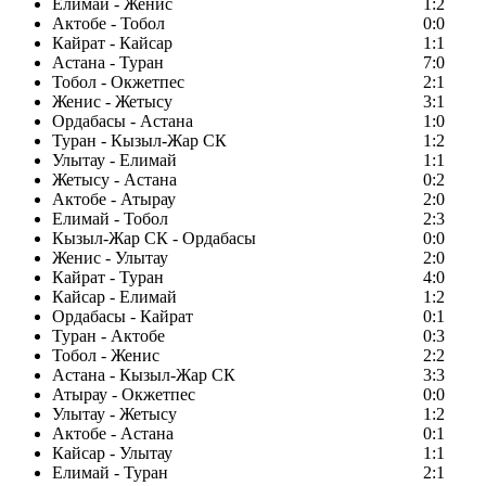
Елимай - Женис
1:2
Актобе - Тобол
0:0
Кайрат - Кайсар
1:1
Астана - Туран
7:0
Тобол - Окжетпес
2:1
Женис - Жетысу
3:1
Ордабасы - Астана
1:0
Туран - Кызыл-Жар СК
1:2
Улытау - Елимай
1:1
Жетысу - Астана
0:2
Актобе - Атырау
2:0
Елимай - Тобол
2:3
Кызыл-Жар СК - Ордабасы
0:0
Женис - Улытау
2:0
Кайрат - Туран
4:0
Кайсар - Елимай
1:2
Ордабасы - Кайрат
0:1
Туран - Актобе
0:3
Тобол - Женис
2:2
Астана - Кызыл-Жар СК
3:3
Атырау - Окжетпес
0:0
Улытау - Жетысу
1:2
Актобе - Астана
0:1
Кайсар - Улытау
1:1
Елимай - Туран
2:1