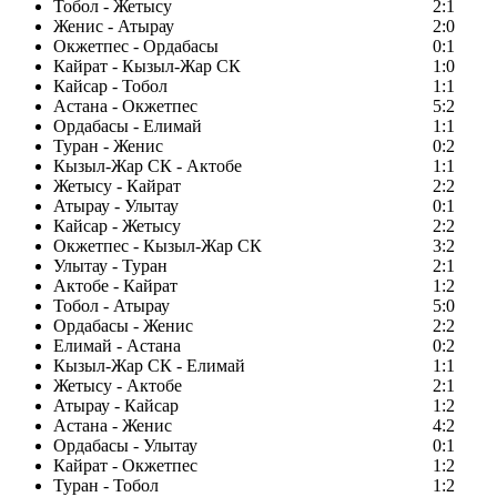
Тобол - Жетысу
2:1
Женис - Атырау
2:0
Окжетпес - Ордабасы
0:1
Кайрат - Кызыл-Жар СК
1:0
Кайсар - Тобол
1:1
Астана - Окжетпес
5:2
Ордабасы - Елимай
1:1
Туран - Женис
0:2
Кызыл-Жар СК - Актобе
1:1
Жетысу - Кайрат
2:2
Атырау - Улытау
0:1
Кайсар - Жетысу
2:2
Окжетпес - Кызыл-Жар СК
3:2
Улытау - Туран
2:1
Актобе - Кайрат
1:2
Тобол - Атырау
5:0
Ордабасы - Женис
2:2
Елимай - Астана
0:2
Кызыл-Жар СК - Елимай
1:1
Жетысу - Актобе
2:1
Атырау - Кайсар
1:2
Астана - Женис
4:2
Ордабасы - Улытау
0:1
Кайрат - Окжетпес
1:2
Туран - Тобол
1:2