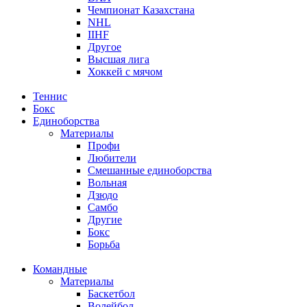
Чемпионат Казахстана
NHL
IIHF
Другое
Высшая лига
Хоккей с мячом
Теннис
Бокс
Единоборства
Материалы
Профи
Любители
Смешанные единоборства
Вольная
Дзюдо
Самбо
Другие
Бокс
Борьба
Командные
Материалы
Баскетбол
Волейбол