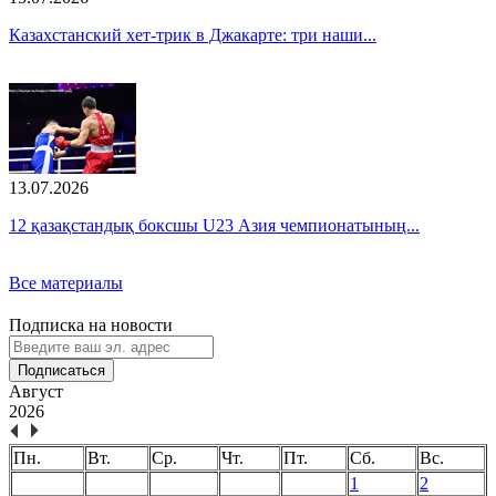
Казахстанский хет-трик в Джакарте: три наши...
13.07.2026
12 қазақстандық боксшы U23 Азия чемпионатының...
Все материалы
Подписка на новости
Подписаться
Август
2026
Пн.
Вт.
Ср.
Чт.
Пт.
Сб.
Вс.
1
2