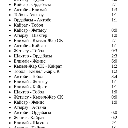
Кайсар - Ордабасы
2:1
Актобе - Елимай
1:3
Тобол - Атырау
1:1
Ордабасы - Актобе
1:1
Кайрат - Тобол
Кайсар - Жетысу
0:0
Атырау - Шахтер
1:0
Елимай - Кызыл-Жар СК
2:1
Актобе - Кайсар
1:1
Жетысу - Тобол
0:3
Шахтер - Ордабасы
2:3
Елимай - Женис
6:0
Кызыл-Жар СК - Кайрат
1:2
Тобол - Кызыл-Жар СК
1:2
Актобе - Тобол
3:4
Елимай - Жетысу
1:1
Елимай - Кайрат
1:1
Шахтер - Тобол
1:0
Жетысу - Кызыл-Жар СК
0:0
Кайсар - Женис
1:0
Атырау - Астана
Актобе - Ордабасы
0:0
Женис - Кайрат
0:2
Елимай - Шахтер
2:1
Астана - Кайсар
1:1