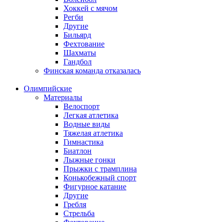
Хоккей с мячом
Регби
Другие
Бильярд
Фехтование
Шахматы
Гандбол
Финская команда отказалась
Олимпийские
Материалы
Велоспорт
Легкая атлетика
Водные виды
Тяжелая атлетика
Гимнастика
Биатлон
Лыжные гонки
Прыжки с трамплина
Конькобежный спорт
Фигурное катание
Другие
Гребля
Стрельба