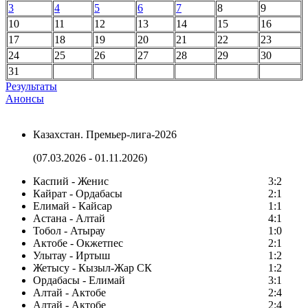
3
4
5
6
7
8
9
10
11
12
13
14
15
16
17
18
19
20
21
22
23
24
25
26
27
28
29
30
31
Результаты
Анонсы
Казахстан. Премьер-лига-2026
(07.03.2026 - 01.11.2026)
Каспий - Женис
3:2
Кайрат - Ордабасы
2:1
Елимай - Кайсар
1:1
Астана - Алтай
4:1
Тобол - Атырау
1:0
Актобе - Окжетпес
2:1
Улытау - Иртыш
1:2
Жетысу - Кызыл-Жар СК
1:2
Ордабасы - Елимай
3:1
Алтай - Актобе
2:4
Алтай - Актобе
2:4