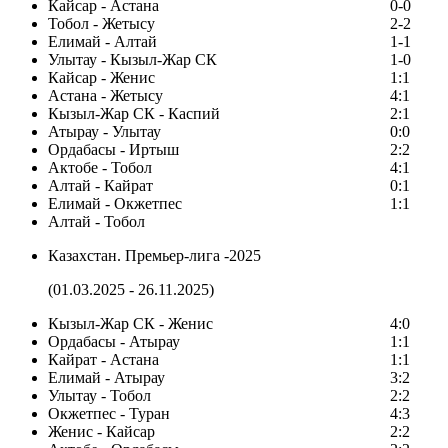
Кайсар - Астана
0-0
Тобол - Жетысу
2-2
Елимай - Алтай
1-1
Улытау - Кызыл-Жар СК
1-0
Кайсар - Женис
1:1
Астана - Жетысу
4:1
Кызыл-Жар СК - Каспий
2:1
Атырау - Улытау
0:0
Ордабасы - Иртыш
2:2
Актобе - Тобол
4:1
Алтай - Кайрат
0:1
Елимай - Окжетпес
1:1
Алтай - Тобол
Казахстан. Премьер-лига -2025
(01.03.2025 - 26.11.2025)
Кызыл-Жар СК - Женис
4:0
Ордабасы - Атырау
1:1
Кайрат - Астана
1:1
Елимай - Атырау
3:2
Улытау - Тобол
2:2
Окжетпес - Туран
4:3
Женис - Кайсар
2:2