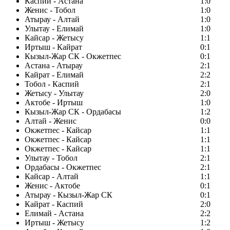
Каспий - Астана
1:0
Женис - Тобол
1:0
Атырау - Алтай
1:0
Улытау - Елимай
1:0
Кайсар - Жетысу
1:1
Иртыш - Кайрат
0:1
Кызыл-Жар СК - Окжетпес
0:1
Астана - Атырау
2:1
Кайрат - Елимай
2:2
Тобол - Каспий
2:1
Жетысу - Улытау
2:0
Актобе - Иртыш
1:0
Кызыл-Жар СК - Ордабасы
1:2
Алтай - Женис
0:0
Окжетпес - Кайсар
1:1
Окжетпес - Кайсар
1:1
Окжетпес - Кайсар
1:1
Улытау - Тобол
2:1
Ордабасы - Окжетпес
2:1
Кайсар - Алтай
1:1
Женис - Актобе
0:1
Атырау - Кызыл-Жар СК
0:1
Кайрат - Каспий
2:0
Елимай - Астана
2:2
Иртыш - Жетысу
1:2