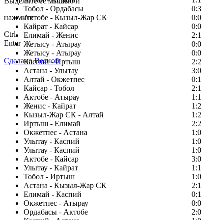
Выделите ее мышью и
Тобол - Ордабасы
0:3
нажмите
Актобе - Кызыл-Жар СК
0:0
Кайрат - Кайсар
0:0
Ctrl
Елимай - Женис
2:1
Enter
Жетысу - Атырау
0:0
Жетысу - Атырау
0:0
Сделано Весной
Каспий - Иртыш
2:2
Астана - Улытау
3:0
Алтай - Окжетпес
0:1
Кайсар - Тобол
2:1
Актобе - Атырау
1:1
Женис - Кайрат
1:2
Кызыл-Жар СК - Алтай
1:2
Иртыш - Елимай
2:2
Окжетпес - Астана
1:0
Улытау - Каспий
1:0
Улытау - Каспий
1:0
Актобе - Кайсар
3:0
Улытау - Кайрат
1:1
Тобол - Иртыш
1:0
Астана - Кызыл-Жар СК
2:1
Елимай - Каспий
0:1
Окжетпес - Атырау
0:0
Ордабасы - Актобе
2:0