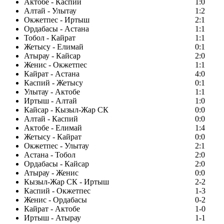
Актобе - Каспий
1:0
Алтай - Улытау
1:2
Окжетпес - Иртыш
2:1
Ордабасы - Астана
1:1
Тобол - Кайрат
1:1
Жетысу - Елимай
0:1
Атырау - Кайсар
2:0
Женис - Окжетпес
1:1
Кайрат - Астана
4:0
Каспий - Жетысу
0:1
Улытау - Актобе
1:1
Иртыш - Алтай
1:0
Кайсар - Кызыл-Жар СК
0:0
Алтай - Каспий
0:0
Актобе - Елимай
1:4
Жетысу - Кайрат
0:0
Окжетпес - Улытау
2:1
Астана - Тобол
2:0
Ордабасы - Кайсар
2:0
Атырау - Женис
0:0
Кызыл-Жар СК - Иртыш
2-2
Каспий - Окжетпес
1-3
Женис - Ордабасы
0-2
Кайрат - Актобе
1-0
Иртыш - Атырау
1-1