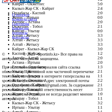
Кайрат - Окжетпес
5:0
Кызыл-Жар СК - Кайрат
2:4
Ордабасы - Каспий
2:0
О проекте
Женис - Иртыш
0:0
Команда сайта
Актобе - Астана
2:0
Партнеры
Окжетпес - Тобол
2:1
Вакансии
Кайсар - Улытау
0:0
Вопросы
Алтай - Жетысу
3:3
Контакты
Алтай - Жетысу
3:3
Алтай - Жетысу
3:3
Кайрат - Кызыл-Жар СК
3:0
Каспий - Кайсар
1:2
©
Copyright
© 2025 «Sportinfo.kz» Все права на
Актобе - Алтай
2:0
авторские материалы защищены.
Астана - Иртыш
2:0
Елимай - Ордабасы
1:3
При использовании материалов сайта ссылка
Улытау - Женис
2:1
обязательна. При полной или частичной перепечатке
Кайрат - Атырау
1:1
текстовых материалов в интернете гиперссылка на
Жетысу - Окжетпес
2:2
sportinfo.kz обязательна. Адрес электронной почты
Ордабасы - Кайрат
2:1
редакции: sportinfo.official@gmail.com. За содержание
Кайсар - Елимай
2:3
рекламных публикаций ответственность несет
Женис - Каспий
1:0
рекламодатель. Редакция не всегда разделяет мнение
Атырау - Тобол
1:1
авторов.
Кызыл-Жар СК - Жетысу
3:2
Заметили ошибку в тексте?
Иртыш - Улытау
1:1
Алтай - Астана
1:1