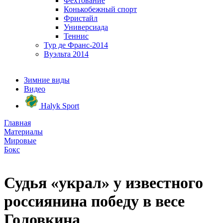
Фехтование
Конькобежный спорт
Фристайл
Универсиада
Теннис
Тур де Франс-2014
Вуэльта 2014
Зимние виды
Видео
Halyk Sport
Главная
Материалы
Мировые
Бокс
Судья «украл» у известного
россиянина победу в весе
Головкина