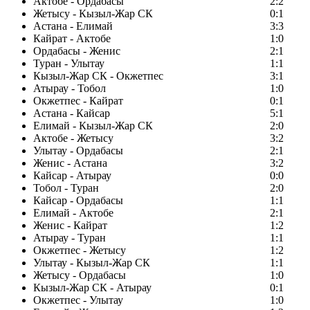
Актобе - Ордабасы
2:2
Жетысу - Кызыл-Жар СК
0:1
Астана - Елимай
3:3
Кайрат - Актобе
1:0
Ордабасы - Женис
2:1
Туран - Улытау
1:1
Кызыл-Жар СК - Окжетпес
3:1
Атырау - Тобол
1:0
Окжетпес - Кайрат
0:1
Астана - Кайсар
5:1
Елимай - Кызыл-Жар СК
2:0
Актобе - Жетысу
3:2
Улытау - Ордабасы
2:1
Женис - Астана
3:2
Кайсар - Атырау
0:0
Тобол - Туран
2:0
Кайсар - Ордабасы
1:1
Елимай - Актобе
2:1
Женис - Кайрат
1:2
Атырау - Туран
1:1
Окжетпес - Жетысу
1:2
Улытау - Кызыл-Жар СК
1:1
Жетысу - Ордабасы
1:0
Кызыл-Жар СК - Атырау
0:1
Окжетпес - Улытау
1:0