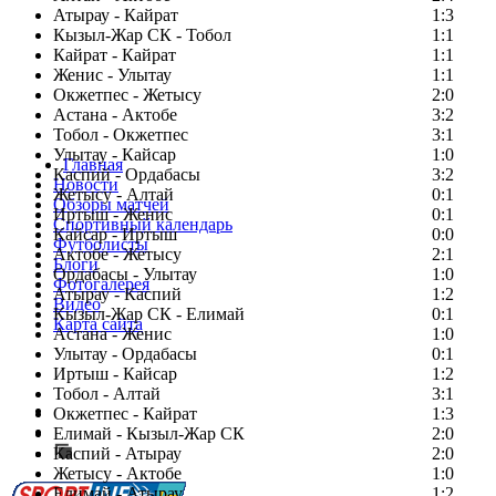
Атырау - Кайрат
1:3
Кызыл-Жар СК - Тобол
1:1
Кайрат - Кайрат
1:1
Женис - Улытау
1:1
Окжетпес - Жетысу
2:0
Астана - Актобе
3:2
Тобол - Окжетпес
3:1
Улытау - Кайсар
1:0
Главная
Каспий - Ордабасы
3:2
Новости
Жетысу - Алтай
0:1
Обзоры матчей
Иртыш - Женис
0:1
Спортивный календарь
Кайсар - Иртыш
0:0
Футболисты
Актобе - Жетысу
2:1
Блоги
Ордабасы - Улытау
1:0
Фотогалерея
Атырау - Каспий
1:2
Видео
Кызыл-Жар СК - Елимай
0:1
Карта сайта
Астана - Женис
1:0
Улытау - Ордабасы
0:1
Иртыш - Кайсар
1:2
Тобол - Алтай
3:1
Есть идея?
Окжетпес - Кайрат
1:3
Сообщить о мероприятии
Елимай - Кызыл-Жар СК
2:0
Каспий - Атырау
Перейти на старый сайт
2:0
Жетысу - Актобе
1:0
Елимай - Атырау
1:2