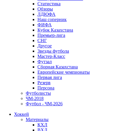
Статистика
Обзоры
ЛДЮФА
Наш соперник
ФИФА
Кубок Казахстана
Премьер-лига
СНГ
Другое
Звезды футбола
Мастер-Класс
Футзал
Сборная Казахстана
Европейские чемпионаты
Первая лига
Резерв
Персона
Футболисты
ЧМ-2018
Футбол - ЧМ-2026
Хоккей
Материалы
КХЛ
ВХЛ