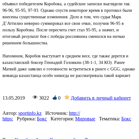
объявил победителем Коробова, а судейские записки выглядели так:
96-96, 95-95, 97-93. Однако спустя некоторое время в протокол были
внесены существенные изменения. Дело в том, что судья Марк
Д’Аттилио неверно суммировал все свои очки, получив 96-95 в
пользу Коробова. После пересчета счет стал 95-95, а значит, и
итоговый результат боя с победы россиянина сменился на ничью
решением большинства.
Напомним, Коробов выступает в среднем весе, где также дерется и
казахстанский боксер Геннадий Головкин (38-1-1, 34 КО). Ранее
Матвей даже заявлял о готовности встретиться в ринге с GGG, однако
команда казахстанца особо никогда не рассматривала такой вариант.
13.05.2019
3022
0
Добавить в личный кабинет
Автор:
sportinfo.kz
Источник:
http://
https:
Рубрика:
Бокс
Категория:
Мировые
Тематика:
Бокс