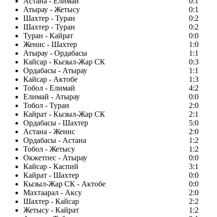
Астана - Елимай
0:1
Атырау - Жетысу
0:1
Шахтер - Туран
0:2
Шахтер - Туран
0:2
Туран - Кайрат
0:0
Женис - Шахтер
1:0
Атырау - Ордабасы
1:1
Кайсар - Кызыл-Жар СК
0:3
Ордабасы - Атырау
1:1
Кайсар - Актобе
1:3
Тобол - Елимай
4:2
Елимай - Атырау
0:0
Тобол - Туран
2:0
Кайрат - Кызыл-Жар СК
2:1
Ордабасы - Шахтер
5:0
Астана - Женис
2:0
Ордабасы - Астана
1:2
Тобол - Жетысу
1:2
Окжетпес - Атырау
0:0
Кайсар - Каспий
3:1
Кайрат - Шахтер
0:0
Кызыл-Жар СК - Актобе
0:0
Махтаарал - Аксу
2:0
Шахтер - Кайсар
2:2
Жетысу - Кайрат
1:2