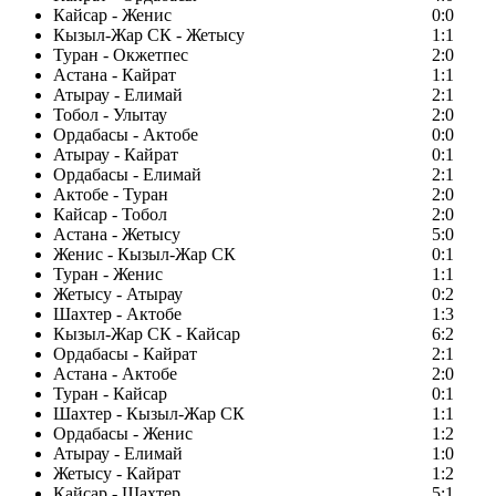
Кайсар - Женис
0:0
Кызыл-Жар СК - Жетысу
1:1
Туран - Окжетпес
2:0
Астана - Кайрат
1:1
Атырау - Елимай
2:1
Тобол - Улытау
2:0
Ордабасы - Актобе
0:0
Атырау - Кайрат
0:1
Ордабасы - Елимай
2:1
Актобе - Туран
2:0
Кайсар - Тобол
2:0
Астана - Жетысу
5:0
Женис - Кызыл-Жар СК
0:1
Туран - Женис
1:1
Жетысу - Атырау
0:2
Шахтер - Актобе
1:3
Кызыл-Жар СК - Кайсар
6:2
Ордабасы - Кайрат
2:1
Астана - Актобе
2:0
Туран - Кайсар
0:1
Шахтер - Кызыл-Жар СК
1:1
Ордабасы - Женис
1:2
Атырау - Елимай
1:0
Жетысу - Кайрат
1:2
Кайсар - Шахтер
5:1