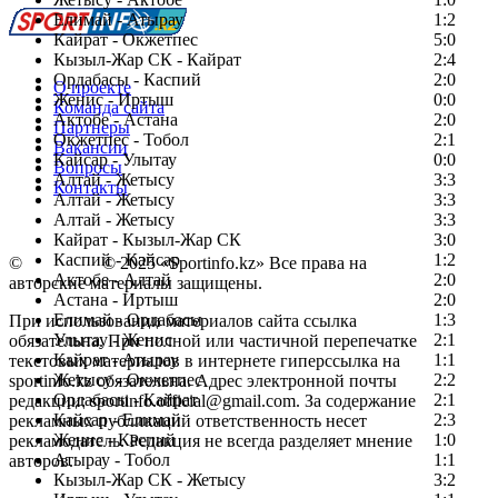
Елимай - Атырау
1:2
Кайрат - Окжетпес
5:0
Кызыл-Жар СК - Кайрат
2:4
Ордабасы - Каспий
2:0
О проекте
Женис - Иртыш
0:0
Команда сайта
Актобе - Астана
2:0
Партнеры
Окжетпес - Тобол
2:1
Вакансии
Кайсар - Улытау
0:0
Вопросы
Алтай - Жетысу
3:3
Контакты
Алтай - Жетысу
3:3
Алтай - Жетысу
3:3
Кайрат - Кызыл-Жар СК
3:0
Каспий - Кайсар
1:2
©
Copyright
© 2025 «Sportinfo.kz» Все права на
Актобе - Алтай
2:0
авторские материалы защищены.
Астана - Иртыш
2:0
Елимай - Ордабасы
1:3
При использовании материалов сайта ссылка
Улытау - Женис
2:1
обязательна. При полной или частичной перепечатке
Кайрат - Атырау
1:1
текстовых материалов в интернете гиперссылка на
Жетысу - Окжетпес
2:2
sportinfo.kz обязательна. Адрес электронной почты
Ордабасы - Кайрат
2:1
редакции: sportinfo.official@gmail.com. За содержание
Кайсар - Елимай
2:3
рекламных публикаций ответственность несет
Женис - Каспий
1:0
рекламодатель. Редакция не всегда разделяет мнение
Атырау - Тобол
1:1
авторов.
Кызыл-Жар СК - Жетысу
3:2