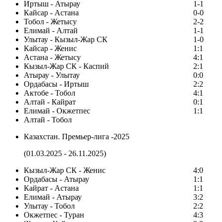
Иртыш - Атырау
1-1
Кайсар - Астана
0-0
Тобол - Жетысу
2-2
Елимай - Алтай
1-1
Улытау - Кызыл-Жар СК
1-0
Кайсар - Женис
1:1
Астана - Жетысу
4:1
Кызыл-Жар СК - Каспий
2:1
Атырау - Улытау
0:0
Ордабасы - Иртыш
2:2
Актобе - Тобол
4:1
Алтай - Кайрат
0:1
Елимай - Окжетпес
1:1
Алтай - Тобол
Казахстан. Премьер-лига -2025
(01.03.2025 - 26.11.2025)
Кызыл-Жар СК - Женис
4:0
Ордабасы - Атырау
1:1
Кайрат - Астана
1:1
Елимай - Атырау
3:2
Улытау - Тобол
2:2
Окжетпес - Туран
4:3