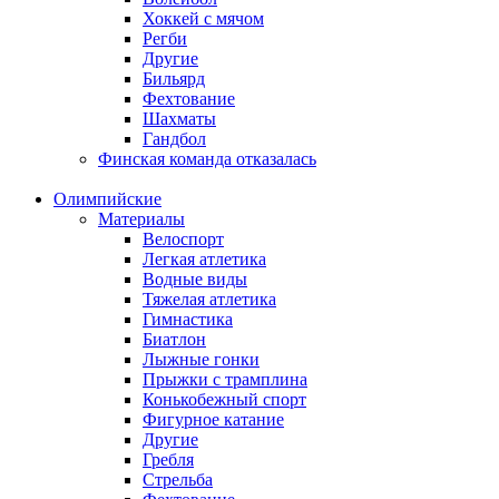
Хоккей с мячом
Регби
Другие
Бильярд
Фехтование
Шахматы
Гандбол
Финская команда отказалась
Олимпийские
Материалы
Велоспорт
Легкая атлетика
Водные виды
Тяжелая атлетика
Гимнастика
Биатлон
Лыжные гонки
Прыжки с трамплина
Конькобежный спорт
Фигурное катание
Другие
Гребля
Стрельба