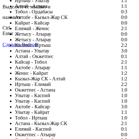
Заметили ошибку в тексте?
Иртыш - Улытау
1:1
Алтай - Астана
1:1
Выделите ее мышью и
Тобол - Ордабасы
0:3
нажмите
Актобе - Кызыл-Жар СК
0:0
Кайрат - Кайсар
0:0
Ctrl
Елимай - Женис
2:1
Enter
Жетысу - Атырау
0:0
Жетысу - Атырау
0:0
Сделано Весной
Каспий - Иртыш
2:2
Астана - Улытау
3:0
Алтай - Окжетпес
0:1
Кайсар - Тобол
2:1
Актобе - Атырау
1:1
Женис - Кайрат
1:2
Кызыл-Жар СК - Алтай
1:2
Иртыш - Елимай
2:2
Окжетпес - Астана
1:0
Улытау - Каспий
1:0
Улытау - Каспий
1:0
Актобе - Кайсар
3:0
Улытау - Кайрат
1:1
Тобол - Иртыш
1:0
Астана - Кызыл-Жар СК
2:1
Елимай - Каспий
0:1
Окжетпес - Атырау
0:0