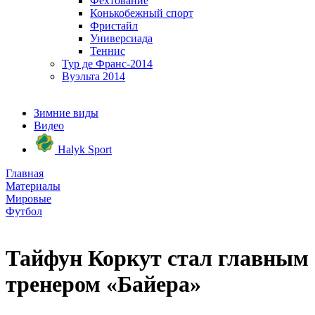
Фехтование
Конькобежный спорт
Фристайл
Универсиада
Теннис
Тур де Франс-2014
Вуэльта 2014
Зимние виды
Видео
Halyk Sport
Главная
Материалы
Мировые
Футбол
Тайфун Коркут стал главным
тренером «Байера»