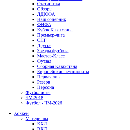
Статистика
Обзоры
ЛДЮФА
Наш соперник
ФИФА
Кубок Казахстана
Премьер-лига
СНГ
Другое
Звезды футбола
Мастер-Класс
Футзал
Сборная Казахстана
Европейские чемпионаты
Первая лига
Резерв
Персона
Футболисты
ЧМ-2018
Футбол - ЧМ-2026
Хоккей
Материалы
КХЛ
ВХЛ