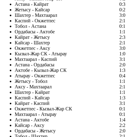
Астана - Кайрат
0:3
Жетысу - Кайсар
0:2
Шахтер - Махтаарал
3:0
Каспий - Окжетпес
2:1
Тобол - Астана
0:1
Ордабасы - Актобе
1:1
Кайрат - Жетысу
2:3
Кайсар - Шахтер
2:1
Окжетпес - Аксу
3:0
Кызыл-Жар СК - Атырау
1:0
Махтаарал - Каспий
3:1
Астана - Ордабасы
2:0
Актобе - Кызыл-Жар СК
1:3
Атырау - Окжетпес
0:4
Жетысу - Тобол
1:1
Аксу - Махтаарал
2:1
Шахтер - Кайрат
1:1
Каспий - Кайсар
1:3
Кайрат - Каспий
3:1
Окжетпес - Кызыл-Жар СК
0:1
Махтаарал - Атырау
0:1
Астана - Актобе
1:4
Кайсар - Аксу
2:2
Ордабасы - Жетысу
2:0
Тобол - Шахтер
2:1