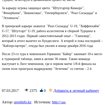
За карьеру игрока защищал цвета: "Штутгартер Киккерс",
"Фенербахче", "Бешикташа", "Генчербирлиги", "Реал Сосьедада" и
"Эспаньола".
В тренерской карьере значатся: "Реал Сосьедад" U-19, "Хоффенхайм"
U-17, "Штутгарт" U-19, работа ассистентом в сборной Турциии в
2012-2013 годах. Первый самостоятельный опыт – "Ганновер",
который в итоге вылетел из Бундеслиги. А второй и пока последний –
"Кайзерслаутерн", откуда был уволен в конце декабря 2016 года.
После 23-го тура в чемпионате Германии "Байер" занимает 10-е место
в турнирной таблице, имея в активе 30 очков. Также команда
выступает в Лиге чемпионов, где в первом матче 1/8-й финала на
своем поле проиграла мадридскому "Атлетико" со счетом – 2:4.
07.03.2017
2375
0
Добавить в личный кабинет
Автор:
sportinfo.kz
Источник:
http://.ua-