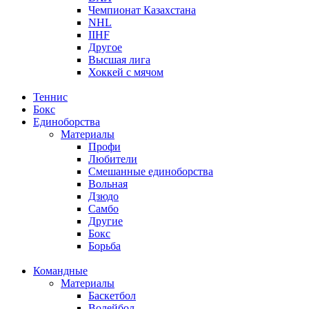
Чемпионат Казахстана
NHL
IIHF
Другое
Высшая лига
Хоккей с мячом
Теннис
Бокс
Единоборства
Материалы
Профи
Любители
Смешанные единоборства
Вольная
Дзюдо
Самбо
Другие
Бокс
Борьба
Командные
Материалы
Баскетбол
Волейбол