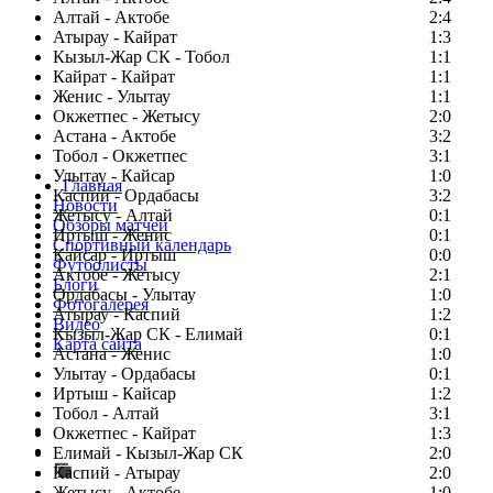
Алтай - Актобе
2:4
Атырау - Кайрат
1:3
Кызыл-Жар СК - Тобол
1:1
Кайрат - Кайрат
1:1
Женис - Улытау
1:1
Окжетпес - Жетысу
2:0
Астана - Актобе
3:2
Тобол - Окжетпес
3:1
Улытау - Кайсар
1:0
Главная
Каспий - Ордабасы
3:2
Новости
Жетысу - Алтай
0:1
Обзоры матчей
Иртыш - Женис
0:1
Спортивный календарь
Кайсар - Иртыш
0:0
Футболисты
Актобе - Жетысу
2:1
Блоги
Ордабасы - Улытау
1:0
Фотогалерея
Атырау - Каспий
1:2
Видео
Кызыл-Жар СК - Елимай
0:1
Карта сайта
Астана - Женис
1:0
Улытау - Ордабасы
0:1
Иртыш - Кайсар
1:2
Тобол - Алтай
3:1
Есть идея?
Окжетпес - Кайрат
1:3
Сообщить о мероприятии
Елимай - Кызыл-Жар СК
2:0
Каспий - Атырау
Перейти на старый сайт
2:0
Жетысу - Актобе
1:0