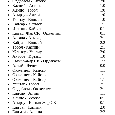
Ордабасы - Актобе
2:0
Каспий - Астана
1:0
Женис - Тобол
1:0
Атырау - Алтай
1:0
Улытау - Елимай
1:0
Кайсар - Жетысу
1:1
Иртыш - Кайрат
0:1
Кызыл-Жар СК - Окжетпес
0:1
Астана - Атырау
2:1
Кайрат - Елимай
2:2
Тобол - Каспий
2:1
Жетысу - Улытау
2:0
Актобе - Иртыш
1:0
Кызыл-Жар СК - Ордабасы
1:2
Алтай - Женис
0:0
Окжетпес - Кайсар
1:1
Окжетпес - Кайсар
1:1
Окжетпес - Кайсар
1:1
Улытау - Тобол
2:1
Ордабасы - Окжетпес
2:1
Кайсар - Алтай
1:1
Женис - Актобе
0:1
Атырау - Кызыл-Жар СК
0:1
Кайрат - Каспий
2:0
Елимай - Астана
2:2