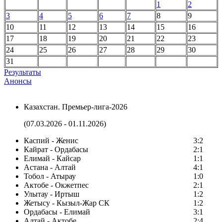
1
2
3
4
5
6
7
8
9
10
11
12
13
14
15
16
17
18
19
20
21
22
23
24
25
26
27
28
29
30
31
Результаты
Анонсы
Казахстан. Премьер-лига-2026
(07.03.2026 - 01.11.2026)
Каспий - Женис
3:2
Кайрат - Ордабасы
2:1
Елимай - Кайсар
1:1
Астана - Алтай
4:1
Тобол - Атырау
1:0
Актобе - Окжетпес
2:1
Улытау - Иртыш
1:2
Жетысу - Кызыл-Жар СК
1:2
Ордабасы - Елимай
3:1
Алтай - Актобе
2:4