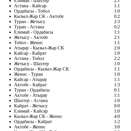
Елимай - Шахтер
2:1
Астана - Кайсар
1:1
Ордабасы - Тобол
1:0
Кызыл-Жар СК - Актобе
0:2
Туран - Жетысу
2:3
Туран - Астана
0:2
Елимай - Ордабасы
1:1
Жетысу - Актобе
2:1
Тобол - Женис
1:1
Атырау - Кызыл-Жар СК
2:0
Кайсар - Кайрат
1:0
Астана - Тобол
2:2
Жетысу - Шахтер
1:0
Ордабасы - Кызыл-Жар СК
1:1
Женис - Туран
1:0
Кайсар - Атырау
1:1
Актобе - Кайрат
1:3
Туран - Ордабасы
0:1
Актобе - Атырау
1:1
Шахтер - Астана
1:0
Кайрат - Жетысу
0:0
Елимай - Кайсар
1:0
Кызыл-Жар СК - Женис
4:0
Ордабасы - Кайрат
1:2
Актобе - Женис
3:0