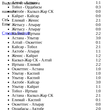
Алтай - Астана
1:1
Выделите ее мышью и
Тобол - Ордабасы
0:3
нажмите
Актобе - Кызыл-Жар СК
0:0
Кайрат - Кайсар
0:0
Ctrl
Елимай - Женис
2:1
Enter
Жетысу - Атырау
0:0
Жетысу - Атырау
0:0
Сделано Весной
Каспий - Иртыш
2:2
Астана - Улытау
3:0
Алтай - Окжетпес
0:1
Кайсар - Тобол
2:1
Актобе - Атырау
1:1
Женис - Кайрат
1:2
Кызыл-Жар СК - Алтай
1:2
Иртыш - Елимай
2:2
Окжетпес - Астана
1:0
Улытау - Каспий
1:0
Улытау - Каспий
1:0
Актобе - Кайсар
3:0
Улытау - Кайрат
1:1
Тобол - Иртыш
1:0
Астана - Кызыл-Жар СК
2:1
Елимай - Каспий
0:1
Окжетпес - Атырау
0:0
Ордабасы - Актобе
2:0