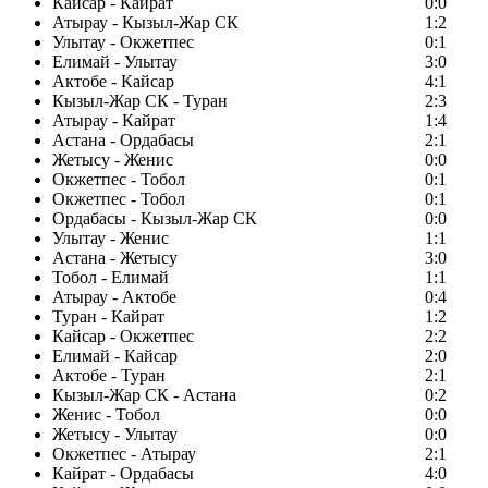
Кайсар - Кайрат
0:0
Атырау - Кызыл-Жар СК
1:2
Улытау - Окжетпес
0:1
Елимай - Улытау
3:0
Актобе - Кайсар
4:1
Кызыл-Жар СК - Туран
2:3
Атырау - Кайрат
1:4
Астана - Ордабасы
2:1
Жетысу - Женис
0:0
Окжетпес - Тобол
0:1
Окжетпес - Тобол
0:1
Ордабасы - Кызыл-Жар СК
0:0
Улытау - Женис
1:1
Астана - Жетысу
3:0
Тобол - Елимай
1:1
Атырау - Актобе
0:4
Туран - Кайрат
1:2
Кайсар - Окжетпес
2:2
Елимай - Кайсар
2:0
Актобе - Туран
2:1
Кызыл-Жар СК - Астана
0:2
Женис - Тобол
0:0
Жетысу - Улытау
0:0
Окжетпес - Атырау
2:1
Кайрат - Ордабасы
4:0