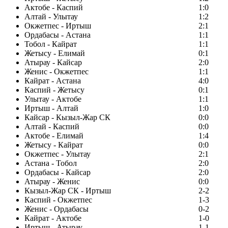
Актобе - Каспий
1:0
Алтай - Улытау
1:2
Окжетпес - Иртыш
2:1
Ордабасы - Астана
1:1
Тобол - Кайрат
1:1
Жетысу - Елимай
0:1
Атырау - Кайсар
2:0
Женис - Окжетпес
1:1
Кайрат - Астана
4:0
Каспий - Жетысу
0:1
Улытау - Актобе
1:1
Иртыш - Алтай
1:0
Кайсар - Кызыл-Жар СК
0:0
Алтай - Каспий
0:0
Актобе - Елимай
1:4
Жетысу - Кайрат
0:0
Окжетпес - Улытау
2:1
Астана - Тобол
2:0
Ордабасы - Кайсар
2:0
Атырау - Женис
0:0
Кызыл-Жар СК - Иртыш
2-2
Каспий - Окжетпес
1-3
Женис - Ордабасы
0-2
Кайрат - Актобе
1-0
Иртыш - Атырау
1-1