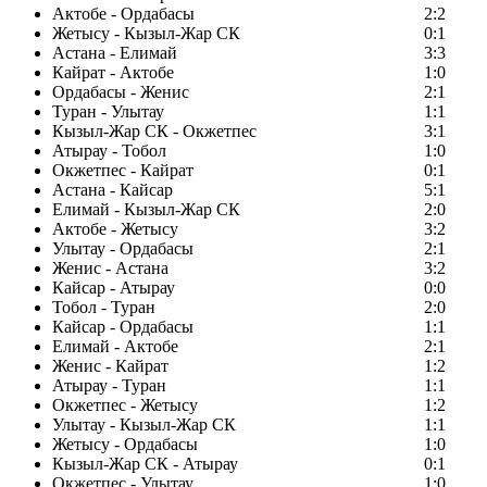
Актобе - Ордабасы
2:2
Жетысу - Кызыл-Жар СК
0:1
Астана - Елимай
3:3
Кайрат - Актобе
1:0
Ордабасы - Женис
2:1
Туран - Улытау
1:1
Кызыл-Жар СК - Окжетпес
3:1
Атырау - Тобол
1:0
Окжетпес - Кайрат
0:1
Астана - Кайсар
5:1
Елимай - Кызыл-Жар СК
2:0
Актобе - Жетысу
3:2
Улытау - Ордабасы
2:1
Женис - Астана
3:2
Кайсар - Атырау
0:0
Тобол - Туран
2:0
Кайсар - Ордабасы
1:1
Елимай - Актобе
2:1
Женис - Кайрат
1:2
Атырау - Туран
1:1
Окжетпес - Жетысу
1:2
Улытау - Кызыл-Жар СК
1:1
Жетысу - Ордабасы
1:0
Кызыл-Жар СК - Атырау
0:1
Окжетпес - Улытау
1:0