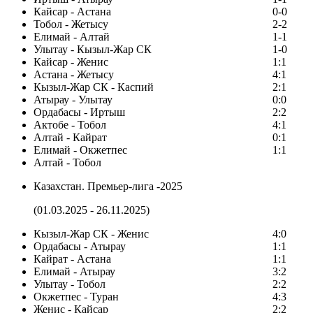
Кайсар - Астана
0-0
Тобол - Жетысу
2-2
Елимай - Алтай
1-1
Улытау - Кызыл-Жар СК
1-0
Кайсар - Женис
1:1
Астана - Жетысу
4:1
Кызыл-Жар СК - Каспий
2:1
Атырау - Улытау
0:0
Ордабасы - Иртыш
2:2
Актобе - Тобол
4:1
Алтай - Кайрат
0:1
Елимай - Окжетпес
1:1
Алтай - Тобол
Казахстан. Премьер-лига -2025
(01.03.2025 - 26.11.2025)
Кызыл-Жар СК - Женис
4:0
Ордабасы - Атырау
1:1
Кайрат - Астана
1:1
Елимай - Атырау
3:2
Улытау - Тобол
2:2
Окжетпес - Туран
4:3
Женис - Кайсар
2:2