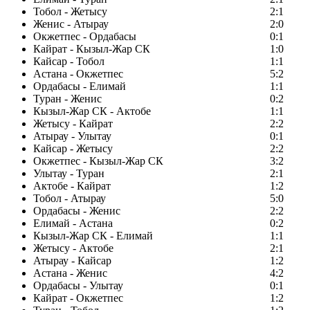
Тобол - Жетысу
2:1
Женис - Атырау
2:0
Окжетпес - Ордабасы
0:1
Кайрат - Кызыл-Жар СК
1:0
Кайсар - Тобол
1:1
Астана - Окжетпес
5:2
Ордабасы - Елимай
1:1
Туран - Женис
0:2
Кызыл-Жар СК - Актобе
1:1
Жетысу - Кайрат
2:2
Атырау - Улытау
0:1
Кайсар - Жетысу
2:2
Окжетпес - Кызыл-Жар СК
3:2
Улытау - Туран
2:1
Актобе - Кайрат
1:2
Тобол - Атырау
5:0
Ордабасы - Женис
2:2
Елимай - Астана
0:2
Кызыл-Жар СК - Елимай
1:1
Жетысу - Актобе
2:1
Атырау - Кайсар
1:2
Астана - Женис
4:2
Ордабасы - Улытау
0:1
Кайрат - Окжетпес
1:2