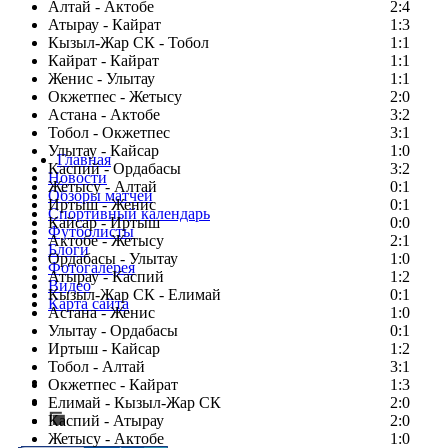
Алтай - Актобе
2:4
Атырау - Кайрат
1:3
Кызыл-Жар СК - Тобол
1:1
Кайрат - Кайрат
1:1
Женис - Улытау
1:1
Окжетпес - Жетысу
2:0
Астана - Актобе
3:2
Тобол - Окжетпес
3:1
Улытау - Кайсар
1:0
Главная
Каспий - Ордабасы
3:2
Новости
Жетысу - Алтай
0:1
Обзоры матчей
Иртыш - Женис
0:1
Спортивный календарь
Кайсар - Иртыш
0:0
Футболисты
Актобе - Жетысу
2:1
Блоги
Ордабасы - Улытау
1:0
Фотогалерея
Атырау - Каспий
1:2
Видео
Кызыл-Жар СК - Елимай
0:1
Карта сайта
Астана - Женис
1:0
Улытау - Ордабасы
0:1
Иртыш - Кайсар
1:2
Тобол - Алтай
3:1
Есть идея?
Окжетпес - Кайрат
1:3
Сообщить о мероприятии
Елимай - Кызыл-Жар СК
2:0
Каспий - Атырау
Перейти на старый сайт
2:0
Жетысу - Актобе
1:0