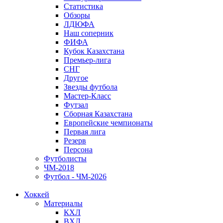
Статистика
Обзоры
ЛДЮФА
Наш соперник
ФИФА
Кубок Казахстана
Премьер-лига
СНГ
Другое
Звезды футбола
Мастер-Класс
Футзал
Сборная Казахстана
Европейские чемпионаты
Первая лига
Резерв
Персона
Футболисты
ЧМ-2018
Футбол - ЧМ-2026
Хоккей
Материалы
КХЛ
ВХЛ