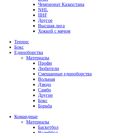
Чемпионат Казахстана
NHL
IIHF
Другое
Высшая лига
Хоккей с мячом
Теннис
Бокс
Единоборства
Материалы
Профи
Любители
Смешанные единоборства
Вольная
Дзюдо
Самбо
Другие
Бокс
Борьба
Командные
Материалы
Баскетбол
Волейбол