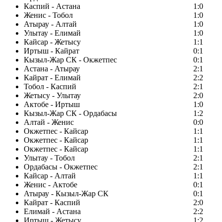
Каспий - Астана
1:0
Женис - Тобол
1:0
Атырау - Алтай
1:0
Улытау - Елимай
1:0
Кайсар - Жетысу
1:1
Иртыш - Кайрат
0:1
Кызыл-Жар СК - Окжетпес
0:1
Астана - Атырау
2:1
Кайрат - Елимай
2:2
Тобол - Каспий
2:1
Жетысу - Улытау
2:0
Актобе - Иртыш
1:0
Кызыл-Жар СК - Ордабасы
1:2
Алтай - Женис
0:0
Окжетпес - Кайсар
1:1
Окжетпес - Кайсар
1:1
Окжетпес - Кайсар
1:1
Улытау - Тобол
2:1
Ордабасы - Окжетпес
2:1
Кайсар - Алтай
1:1
Женис - Актобе
0:1
Атырау - Кызыл-Жар СК
0:1
Кайрат - Каспий
2:0
Елимай - Астана
2:2
Иртыш - Жетысу
1:2