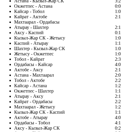
Астана - Кызыл-Жар СК
3:2
Окжетпес - Астана
0:0
Кайсар - Тобол
1:0
Кайрат - Актобе
2:1
Махтаарал - Ордабасы
Атырау - Шахтер
2:1
Аксу - Каспий
0:1
Кызыл-Жар СК - Жетысу
1:0
Каспий - Атырау
1:1
Шахтер - Кызыл-Жар СК
1:0
Жетысу - Окжетпес
1:0
Тобол - Кайрат
2:3
Ордабасы - Кайсар
4:0
Актобе - Аксу
2:1
Астана - Махтаарал
2:0
Тобол - Актобе
2:2
Кайсар - Астана
1:2
Окжетпес - Шахтер
1:1
Атырау - Аксу
2:1
Кайрат - Ордабасы
2:2
Махтаарал - Жетысу
1:2
Кызыл-Жар СК - Каспий
1:1
Актобе - Атырау
4:0
Ордабасы - Тобол
4:1
Аксу - Кызыл-Жар СК
0:2