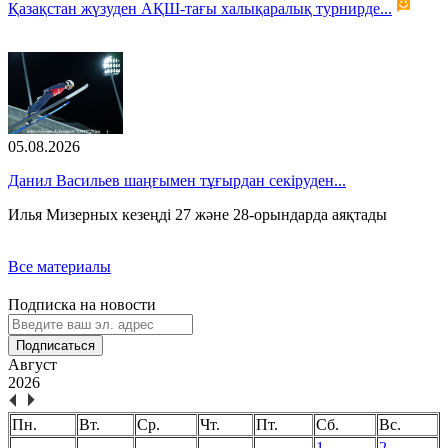
Қазақстан жүзуден АҚШ-тағы халықаралық турнирде...
05.08.2026
Данил Васильев шаңғымен тұғырдан секіруден...
Илья Мизерных кезеңді 27 және 28-орындарда аяқтады
Все материалы
Подписка на новости
Подписаться
Август
2026
Пн.
Вт.
Ср.
Чт.
Пт.
Сб.
Вс.
1
2