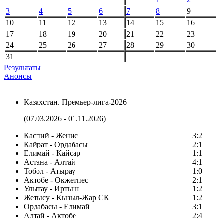
3
4
5
6
7
8
9
10
11
12
13
14
15
16
17
18
19
20
21
22
23
24
25
26
27
28
29
30
31
Результаты
Анонсы
Казахстан. Премьер-лига-2026
(07.03.2026 - 01.11.2026)
Каспий - Женис
3:2
Кайрат - Ордабасы
2:1
Елимай - Кайсар
1:1
Астана - Алтай
4:1
Тобол - Атырау
1:0
Актобе - Окжетпес
2:1
Улытау - Иртыш
1:2
Жетысу - Кызыл-Жар СК
1:2
Ордабасы - Елимай
3:1
Алтай - Актобе
2:4