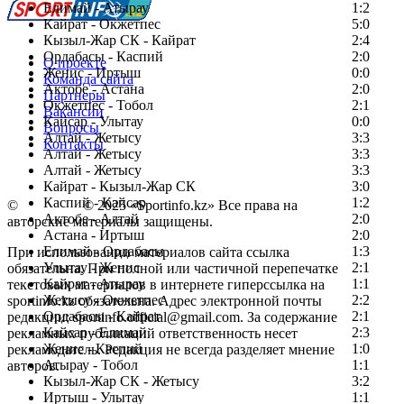
Елимай - Атырау
1:2
Кайрат - Окжетпес
5:0
Кызыл-Жар СК - Кайрат
2:4
Ордабасы - Каспий
2:0
О проекте
Женис - Иртыш
0:0
Команда сайта
Актобе - Астана
2:0
Партнеры
Окжетпес - Тобол
2:1
Вакансии
Кайсар - Улытау
0:0
Вопросы
Алтай - Жетысу
3:3
Контакты
Алтай - Жетысу
3:3
Алтай - Жетысу
3:3
Кайрат - Кызыл-Жар СК
3:0
Каспий - Кайсар
1:2
©
Copyright
© 2025 «Sportinfo.kz» Все права на
Актобе - Алтай
2:0
авторские материалы защищены.
Астана - Иртыш
2:0
Елимай - Ордабасы
1:3
При использовании материалов сайта ссылка
Улытау - Женис
2:1
обязательна. При полной или частичной перепечатке
Кайрат - Атырау
1:1
текстовых материалов в интернете гиперссылка на
Жетысу - Окжетпес
2:2
sportinfo.kz обязательна. Адрес электронной почты
Ордабасы - Кайрат
2:1
редакции: sportinfo.official@gmail.com. За содержание
Кайсар - Елимай
2:3
рекламных публикаций ответственность несет
Женис - Каспий
1:0
рекламодатель. Редакция не всегда разделяет мнение
Атырау - Тобол
1:1
авторов.
Кызыл-Жар СК - Жетысу
3:2
Заметили ошибку в тексте?
Иртыш - Улытау
1:1