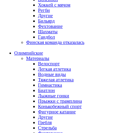
Хоккей с мячом
Регби
Другие
Бильярд
Фехтование
Шахматы
Гандбол
Финская команда отказалась
Олимпийские
Материалы
Велоспорт
Легкая атлетика
Водные виды
Тяжелая атлетика
Гимнастика
Биатлон
Лыжные гонки
Прыжки с трамплина
Конькобежный спорт
Фигурное катание
Другие
Гребля
Стрельба