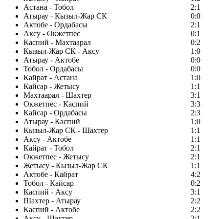
Астана - Тобол
2:1
Атырау - Кызыл-Жар СК
0:0
Актобе - Ордабасы
2:1
Аксу - Окжетпес
0:1
Каспий - Махтаарал
0:2
Кызыл-Жар СК - Аксу
1:0
Атырау - Актобе
0:0
Тобол - Ордабасы
0:0
Кайрат - Астана
1:0
Кайсар - Жетысу
1:1
Махтаарал - Шахтер
3:1
Окжетпес - Каспий
3:3
Кайсар - Ордабасы
2:3
Атырау - Каспий
1:0
Кызыл-Жар СК - Шахтер
1:1
Аксу - Актобе
1:1
Кайрат - Тобол
2:1
Окжетпес - Жетысу
2:1
Жетысу - Кызыл-Жар СК
1:1
Актобе - Кайрат
4:2
Тобол - Кайсар
0:2
Каспий - Аксу
3:1
Шахтер - Атырау
2:2
Каспий - Актобе
2:2
Аксу - Шахтер
2:1