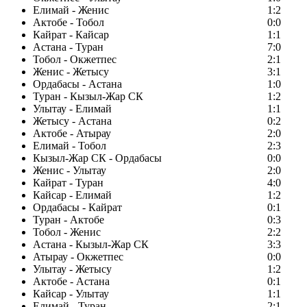
Елимай - Женис
1:2
Актобе - Тобол
0:0
Кайрат - Кайсар
1:1
Астана - Туран
7:0
Тобол - Окжетпес
2:1
Женис - Жетысу
3:1
Ордабасы - Астана
1:0
Туран - Кызыл-Жар СК
1:2
Улытау - Елимай
1:1
Жетысу - Астана
0:2
Актобе - Атырау
2:0
Елимай - Тобол
2:3
Кызыл-Жар СК - Ордабасы
0:0
Женис - Улытау
2:0
Кайрат - Туран
4:0
Кайсар - Елимай
1:2
Ордабасы - Кайрат
0:1
Туран - Актобе
0:3
Тобол - Женис
2:2
Астана - Кызыл-Жар СК
3:3
Атырау - Окжетпес
0:0
Улытау - Жетысу
1:2
Актобе - Астана
0:1
Кайсар - Улытау
1:1
Елимай - Туран
2:1