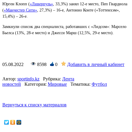
Юрген Клопп (
«Ливерпуль»
, 33,3%) занял 12-е место, Пеп Гвардиола
(
«Манчестер Сити»
, 27,3%) – 16-е, Антонио Конте («Тоттенхэм»,
15,4%) – 26-е.
Замкнули список два специалиста, работавших с «Лидсом»: Марсело
Бьелса (13%, 28-е место) и Джесси Марш (12,5%, 29-е место).
05.08.2022
8598
0
Добавить в личный кабинет
Автор:
sportinfo.kz
Рубрика:
Лента
новостей
Категория:
Мировые
Тематика:
Футбол
Вернуться к списку материалов