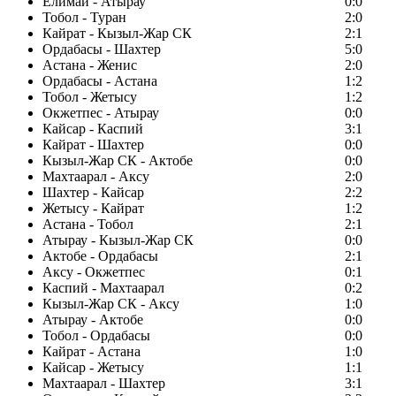
Елимай - Атырау
0:0
Тобол - Туран
2:0
Кайрат - Кызыл-Жар СК
2:1
Ордабасы - Шахтер
5:0
Астана - Женис
2:0
Ордабасы - Астана
1:2
Тобол - Жетысу
1:2
Окжетпес - Атырау
0:0
Кайсар - Каспий
3:1
Кайрат - Шахтер
0:0
Кызыл-Жар СК - Актобе
0:0
Махтаарал - Аксу
2:0
Шахтер - Кайсар
2:2
Жетысу - Кайрат
1:2
Астана - Тобол
2:1
Атырау - Кызыл-Жар СК
0:0
Актобе - Ордабасы
2:1
Аксу - Окжетпес
0:1
Каспий - Махтаарал
0:2
Кызыл-Жар СК - Аксу
1:0
Атырау - Актобе
0:0
Тобол - Ордабасы
0:0
Кайрат - Астана
1:0
Кайсар - Жетысу
1:1
Махтаарал - Шахтер
3:1