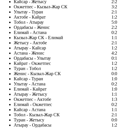
Кайсар - Жетысу
2:2
Окжетпес - Кызыл-Жар СК
3:2
Улытау - Туран
2:1
Актобе - Кайрат
1:2
Тобол - Атырау
5:0
Ордабасы - Женис
2:2
Елимай - Астана
0:2
Кызыл-Жар СК - Елимай
1:1
Жетысу - Актобе
2:1
Атырау - Кайсар
1:2
Астана - Женис
4:2
Ордабасы - Улытау
0:1
Кайрат - Окжетпес
1:2
Туран - Тобол
1:2
Женис - Кызыл-Жар СК
0:0
Кайсар - Туран
1:0
Улытау - Астана
0:2
Елимай - Кайрат
1:0
Атырау - Жетысу
1:1
Окжетпес - Актобе
1:3
Елимай - Окжетпес
0:2
Кайсар - Астана
1:1
Тобол - Кызыл-Жар СК
2:1
Туран - Жетысу
0:0
Атырау - Ордабасы
1:2