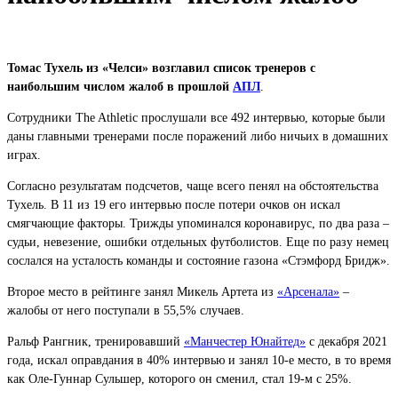
Томас Тухель из «Челси» возглавил список тренеров с
наибольшим числом жалоб в прошлой
АПЛ
.
Сотрудники The Athletic прослушали все 492 интервью, которые были
даны главными тренерами после поражений либо ничьих в домашних
играх.
Согласно результатам подсчетов, чаще всего пенял на обстоятельства
Тухель. В 11 из 19 его интервью после потери очков он искал
смягчающие факторы. Трижды упоминался коронавирус, по два раза –
судьи, невезение, ошибки отдельных футболистов. Еще по разу немец
сослался на усталость команды и состояние газона «Стэмфорд Бридж».
Второе место в рейтинге занял Микель Артета из
«Арсенала»
–
жалобы от него поступали в 55,5% случаев.
Ральф Рангник, тренировавший
«Манчестер Юнайтед»
с декабря 2021
года, искал оправдания в 40% интервью и занял 10-е место, в то время
как Оле-Гуннар Сульшер, которого он сменил, стал 19-м с 25%.