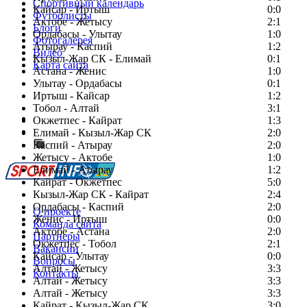
Спортивный календарь
Кайсар - Иртыш
0:0
Футболисты
Актобе - Жетысу
2:1
Блоги
Ордабасы - Улытау
1:0
Фотогалерея
Атырау - Каспий
1:2
Видео
Кызыл-Жар СК - Елимай
0:1
Карта сайта
Астана - Женис
1:0
Улытау - Ордабасы
0:1
Иртыш - Кайсар
1:2
Тобол - Алтай
3:1
Есть идея?
Окжетпес - Кайрат
1:3
Сообщить о мероприятии
Елимай - Кызыл-Жар СК
2:0
Каспий - Атырау
Перейти на старый сайт
2:0
Жетысу - Актобе
1:0
Елимай - Атырау
1:2
Кайрат - Окжетпес
5:0
Кызыл-Жар СК - Кайрат
2:4
Ордабасы - Каспий
2:0
О проекте
Женис - Иртыш
0:0
Команда сайта
Актобе - Астана
2:0
Партнеры
Окжетпес - Тобол
2:1
Вакансии
Кайсар - Улытау
0:0
Вопросы
Алтай - Жетысу
3:3
Контакты
Алтай - Жетысу
3:3
Алтай - Жетысу
3:3
Кайрат - Кызыл-Жар СК
3:0