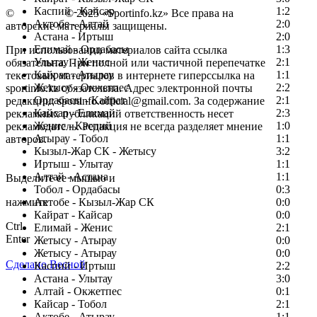
Каспий - Кайсар
1:2
©
Copyright
© 2025 «Sportinfo.kz» Все права на
Актобе - Алтай
2:0
авторские материалы защищены.
Астана - Иртыш
2:0
Елимай - Ордабасы
1:3
При использовании материалов сайта ссылка
Улытау - Женис
2:1
обязательна. При полной или частичной перепечатке
Кайрат - Атырау
1:1
текстовых материалов в интернете гиперссылка на
Жетысу - Окжетпес
2:2
sportinfo.kz обязательна. Адрес электронной почты
Ордабасы - Кайрат
2:1
редакции: sportinfo.official@gmail.com. За содержание
Кайсар - Елимай
2:3
рекламных публикаций ответственность несет
Женис - Каспий
1:0
рекламодатель. Редакция не всегда разделяет мнение
Атырау - Тобол
1:1
авторов.
Кызыл-Жар СК - Жетысу
3:2
Заметили ошибку в тексте?
Иртыш - Улытау
1:1
Алтай - Астана
1:1
Выделите ее мышью и
Тобол - Ордабасы
0:3
нажмите
Актобе - Кызыл-Жар СК
0:0
Кайрат - Кайсар
0:0
Ctrl
Елимай - Женис
2:1
Enter
Жетысу - Атырау
0:0
Жетысу - Атырау
0:0
Сделано Весной
Каспий - Иртыш
2:2
Астана - Улытау
3:0
Алтай - Окжетпес
0:1
Кайсар - Тобол
2:1
Актобе - Атырау
1:1