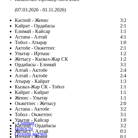
(07.03.2026 - 01.11.2026)
Каспий - Женис
3:2
Кайрат - Ордабасы
2:1
Елимай - Кайсар
1:1
Астана - Алтай
4:1
Тобол - Атырау
1:0
Актобе - Окжетпес
2:1
Улытау - Иртыш
1:2
Жетысу - Кызыл-Жар СК
1:2
Ордабасы - Елимай
3:1
Алтай - Актобе
2:4
Алтай - Актобе
2:4
Атырау - Кайрат
1:3
Кызыл-Жар СК - Тобол
1:1
Кайрат - Кайрат
1:1
Женис - Улытау
1:1
Окжетпес - Жетысу
2:0
Астана - Актобе
3:2
Тобол - Окжетпес
3:1
Улытау - Кайсар
1:0
Главная
Каспий - Ордабасы
3:2
Новости
Жетысу - Алтай
0:1
Обзоры матчей
Иртыш - Женис
0:1