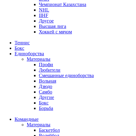
Чемпионат Казахстана
NHL
IIHF
Другое
Высшая лига
Хоккей с мячом
Теннис
Бокс
Единоборства
Материалы
Профи
Любители
Смешанные единоборства
Вольная
Дзюдо
Самбо
Другие
Бокс
Борьба
Командные
Материалы
Баскетбол
Волейбол