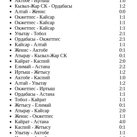
Актобе - Иртыш
1:0
Кызыл-Жар СК - Ордабасы
1:2
Алтай - Женис
0:0
Окжетпес - Кайсар
1:1
Окжетпес - Кайсар
1:1
Окжетпес - Кайсар
1:1
Улытау - Тобол
2:1
Ордабасы - Окжетпес
2:1
Кайсар - Алтай
1:1
Женис - Актобе
0:1
Атырау - Кызыл-Жар СК
0:1
Кайрат - Каспий
2:0
Елимай - Астана
2:2
Иртыш - Жетысу
1:2
Актобе - Каспий
1:0
Алтай - Улытау
1:2
Окжетпес - Иртыш
2:1
Ордабасы - Астана
1:1
Тобол - Кайрат
1:1
Жетысу - Елимай
0:1
Атырау - Кайсар
2:0
Женис - Окжетпес
1:1
Кайрат - Астана
4:0
Каспий - Жетысу
0:1
Улытау - Актобе
1:1