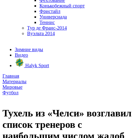
Фехтование
Конькобежный спорт
Фристайл
Универсиада
Теннис
Тур де Франс-2014
Вуэльта 2014
Зимние виды
Видео
Halyk Sport
Главная
Материалы
Мировые
Футбол
Тухель из «Челси» возглавил
список тренеров с
наибольшим числом жалоб