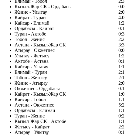
Елимай - Тобол
2:3
Кызыл-Жар СК - Ордабасы
0:0
Женис - Улытау
2:0
Кайрат - Туран
4:0
Кайсар - Елимай
1:2
Ордабасы - Кайрат
0:1
Туран - Актобе
0:3
Тобол - Женис
2:2
Астана - Кызыл-Жар СК
3:3
Атырау - Окжетпес
0:0
Улытау - Жетысу
1:2
Актобе - Астана
0:1
Кайсар - Улытау
1:1
Елимай - Туран
2:1
Тобол - Жетысу
2:1
Женис - Атырау
2:0
Окжетпес - Ордабасы
0:1
Кайрат - Кызыл-Жар СК
1:0
Кайсар - Тобол
1:1
Астана - Окжетпес
5:2
Ордабасы - Елимай
1:1
Туран - Женис
0:2
Кызыл-Жар СК - Актобе
1:1
Жетысу - Кайрат
2:2
Атырау - Улытау
0:1