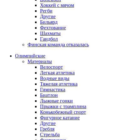
Хоккей с мячом
Регби
Другие
Бильярд
Фехтование
Шахматы
Гандбол
Финская команда отказалась
Олимпийские
Материалы
Велоспорт
Легкая атлетика
Водные виды
Тяжелая атлетика
Гимнастика
Биатлон
Лыжные гонки
Прыжки с трамплина
Конькобежный спорт
Фигурное катание
Другие
Гребля
Стрельба