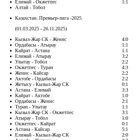
Елимай - Окжетпес
1:1
Алтай - Тобол
Казахстан. Премьер-лига -2025
(01.03.2025 - 26.11.2025)
Кызыл-Жар СК - Женис
4:0
Ордабасы - Атырау
1:1
Кайрат - Астана
1:1
Елимай - Атырау
3:2
Улытау - Тобол
2:2
Окжетпес - Туран
4:3
Женис - Кайсар
2:2
Актобе - Ордабасы
2:2
Жетысу - Кызыл-Жар СК
0:1
Астана - Елимай
3:3
Кайрат - Актобе
1:0
Ордабасы - Женис
2:1
Туран - Улытау
1:1
Кызыл-Жар СК - Окжетпес
3:1
Атырау - Тобол
1:0
Окжетпес - Кайрат
0:1
Астана - Кайсар
5:1
Елимай - Кызыл-Жар СК
2:0