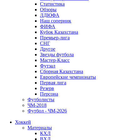
Статистика
Обзоры
ЛДЮФА
Наш соперник
ФИФА
Кубок Казахстана
Премьер-лига
СНГ
Другое
Звезды футбола
Мастер-Класс
Футзал
Сборная Казахстана
Европейские чемпионаты
Первая лига
Резерв
Персона
Футболисты
ЧМ-2018
Футбол - ЧМ-2026
Хоккей
Материалы
КХЛ
ВХЛ