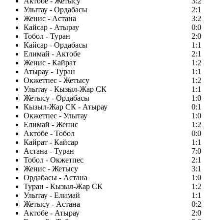
Актобе - Жетысу
3:2
Улытау - Ордабасы
2:1
Женис - Астана
3:2
Кайсар - Атырау
0:0
Тобол - Туран
2:0
Кайсар - Ордабасы
1:1
Елимай - Актобе
2:1
Женис - Кайрат
1:2
Атырау - Туран
1:1
Окжетпес - Жетысу
1:2
Улытау - Кызыл-Жар СК
1:1
Жетысу - Ордабасы
1:0
Кызыл-Жар СК - Атырау
0:1
Окжетпес - Улытау
1:0
Елимай - Женис
1:2
Актобе - Тобол
0:0
Кайрат - Кайсар
1:1
Астана - Туран
7:0
Тобол - Окжетпес
2:1
Женис - Жетысу
3:1
Ордабасы - Астана
1:0
Туран - Кызыл-Жар СК
1:2
Улытау - Елимай
1:1
Жетысу - Астана
0:2
Актобе - Атырау
2:0