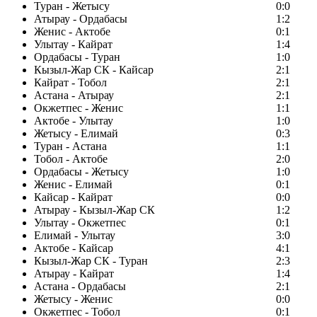
Туран - Жетысу
0:0
Атырау - Ордабасы
1:2
Женис - Актобе
0:1
Улытау - Кайрат
1:4
Ордабасы - Туран
1:0
Кызыл-Жар СК - Кайсар
2:1
Кайрат - Тобол
2:1
Астана - Атырау
2:1
Окжетпес - Женис
1:1
Актобе - Улытау
1:0
Жетысу - Елимай
0:3
Туран - Астана
1:1
Тобол - Актобе
2:0
Ордабасы - Жетысу
1:0
Женис - Елимай
0:1
Кайсар - Кайрат
0:0
Атырау - Кызыл-Жар СК
1:2
Улытау - Окжетпес
0:1
Елимай - Улытау
3:0
Актобе - Кайсар
4:1
Кызыл-Жар СК - Туран
2:3
Атырау - Кайрат
1:4
Астана - Ордабасы
2:1
Жетысу - Женис
0:0
Окжетпес - Тобол
0:1