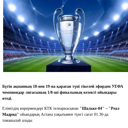
Бүгін ақпанның 18-нен 19-на қараған түні
тікелей эфир
ден УЕФА
чемпиондар лигасының 1/8-ші финалының кезекті ойындары
өтеді.
Еліміздің көрермендері КТК телеарнасынан
"Шальке-04" – "Реал
Мадрид"
ойындарың Астана уақытымен түнгі сағат 01.30-да
тамашалай алады.