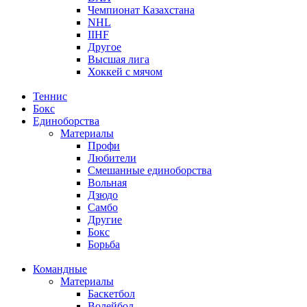
Чемпионат Казахстана
NHL
IIHF
Другое
Высшая лига
Хоккей с мячом
Теннис
Бокс
Единоборства
Материалы
Профи
Любители
Смешанные единоборства
Вольная
Дзюдо
Самбо
Другие
Бокс
Борьба
Командные
Материалы
Баскетбол
Волейбол