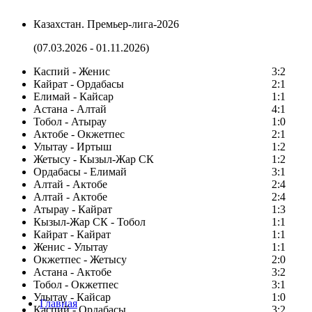
Казахстан. Премьер-лига-2026
(07.03.2026 - 01.11.2026)
Каспий - Женис
3:2
Кайрат - Ордабасы
2:1
Елимай - Кайсар
1:1
Астана - Алтай
4:1
Тобол - Атырау
1:0
Актобе - Окжетпес
2:1
Улытау - Иртыш
1:2
Жетысу - Кызыл-Жар СК
1:2
Ордабасы - Елимай
3:1
Алтай - Актобе
2:4
Алтай - Актобе
2:4
Атырау - Кайрат
1:3
Кызыл-Жар СК - Тобол
1:1
Кайрат - Кайрат
1:1
Женис - Улытау
1:1
Окжетпес - Жетысу
2:0
Астана - Актобе
3:2
Тобол - Окжетпес
3:1
Улытау - Кайсар
1:0
Главная
Каспий - Ордабасы
3:2