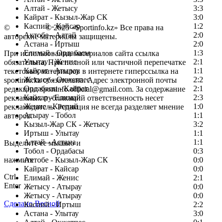
Алтай - Жетысу
3:3
Кайрат - Кызыл-Жар СК
3:0
Каспий - Кайсар
1:2
©
Copyright
© 2025 «Sportinfo.kz» Все права на
Актобе - Алтай
2:0
авторские материалы защищены.
Астана - Иртыш
2:0
Елимай - Ордабасы
1:3
При использовании материалов сайта ссылка
Улытау - Женис
2:1
обязательна. При полной или частичной перепечатке
Кайрат - Атырау
1:1
текстовых материалов в интернете гиперссылка на
Жетысу - Окжетпес
2:2
sportinfo.kz обязательна. Адрес электронной почты
Ордабасы - Кайрат
2:1
редакции: sportinfo.official@gmail.com. За содержание
Кайсар - Елимай
2:3
рекламных публикаций ответственность несет
Женис - Каспий
1:0
рекламодатель. Редакция не всегда разделяет мнение
Атырау - Тобол
1:1
авторов.
Кызыл-Жар СК - Жетысу
3:2
Заметили ошибку в тексте?
Иртыш - Улытау
1:1
Алтай - Астана
1:1
Выделите ее мышью и
Тобол - Ордабасы
0:3
нажмите
Актобе - Кызыл-Жар СК
0:0
Кайрат - Кайсар
0:0
Ctrl
Елимай - Женис
2:1
Enter
Жетысу - Атырау
0:0
Жетысу - Атырау
0:0
Сделано Весной
Каспий - Иртыш
2:2
Астана - Улытау
3:0