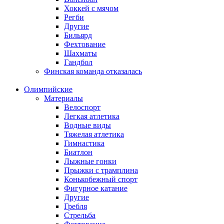
Хоккей с мячом
Регби
Другие
Бильярд
Фехтование
Шахматы
Гандбол
Финская команда отказалась
Олимпийские
Материалы
Велоспорт
Легкая атлетика
Водные виды
Тяжелая атлетика
Гимнастика
Биатлон
Лыжные гонки
Прыжки с трамплина
Конькобежный спорт
Фигурное катание
Другие
Гребля
Стрельба