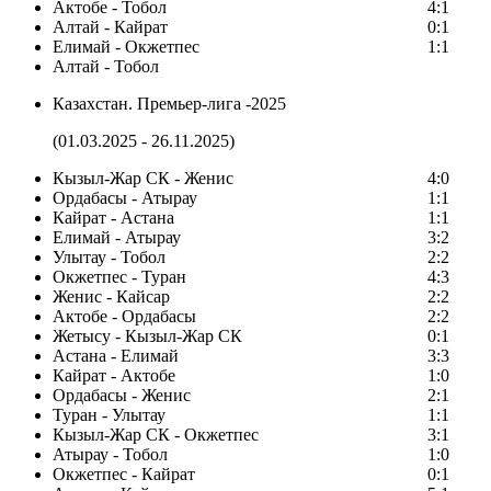
Актобе - Тобол
4:1
Алтай - Кайрат
0:1
Елимай - Окжетпес
1:1
Алтай - Тобол
Казахстан. Премьер-лига -2025
(01.03.2025 - 26.11.2025)
Кызыл-Жар СК - Женис
4:0
Ордабасы - Атырау
1:1
Кайрат - Астана
1:1
Елимай - Атырау
3:2
Улытау - Тобол
2:2
Окжетпес - Туран
4:3
Женис - Кайсар
2:2
Актобе - Ордабасы
2:2
Жетысу - Кызыл-Жар СК
0:1
Астана - Елимай
3:3
Кайрат - Актобе
1:0
Ордабасы - Женис
2:1
Туран - Улытау
1:1
Кызыл-Жар СК - Окжетпес
3:1
Атырау - Тобол
1:0
Окжетпес - Кайрат
0:1