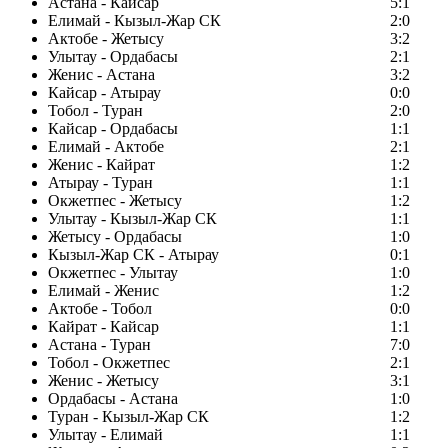
Астана - Кайсар
5:1
Елимай - Кызыл-Жар СК
2:0
Актобе - Жетысу
3:2
Улытау - Ордабасы
2:1
Женис - Астана
3:2
Кайсар - Атырау
0:0
Тобол - Туран
2:0
Кайсар - Ордабасы
1:1
Елимай - Актобе
2:1
Женис - Кайрат
1:2
Атырау - Туран
1:1
Окжетпес - Жетысу
1:2
Улытау - Кызыл-Жар СК
1:1
Жетысу - Ордабасы
1:0
Кызыл-Жар СК - Атырау
0:1
Окжетпес - Улытау
1:0
Елимай - Женис
1:2
Актобе - Тобол
0:0
Кайрат - Кайсар
1:1
Астана - Туран
7:0
Тобол - Окжетпес
2:1
Женис - Жетысу
3:1
Ордабасы - Астана
1:0
Туран - Кызыл-Жар СК
1:2
Улытау - Елимай
1:1