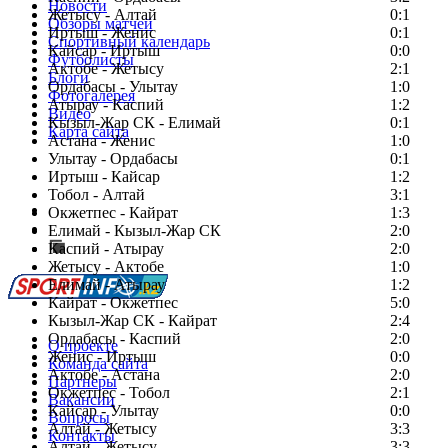
Новости
Жетысу - Алтай
0:1
Обзоры матчей
Иртыш - Женис
0:1
Спортивный календарь
Кайсар - Иртыш
0:0
Футболисты
Актобе - Жетысу
2:1
Блоги
Ордабасы - Улытау
1:0
Фотогалерея
Атырау - Каспий
1:2
Видео
Кызыл-Жар СК - Елимай
0:1
Карта сайта
Астана - Женис
1:0
Улытау - Ордабасы
0:1
Иртыш - Кайсар
1:2
Тобол - Алтай
3:1
Есть идея?
Окжетпес - Кайрат
1:3
Сообщить о мероприятии
Елимай - Кызыл-Жар СК
2:0
Каспий - Атырау
Перейти на старый сайт
2:0
Жетысу - Актобе
1:0
Елимай - Атырау
1:2
Кайрат - Окжетпес
5:0
Кызыл-Жар СК - Кайрат
2:4
Ордабасы - Каспий
2:0
О проекте
Женис - Иртыш
0:0
Команда сайта
Актобе - Астана
2:0
Партнеры
Окжетпес - Тобол
2:1
Вакансии
Кайсар - Улытау
0:0
Вопросы
Алтай - Жетысу
3:3
Контакты
Алтай - Жетысу
3:3