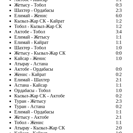
Жетысу - Тобол
0:3
Шахтер - Ордабасы
2:3
Елимай - Женис
6:0
Кызыл-Жар СК - Кайрат
1:2
Тобол - Кызыл-Жар СК
1:2
Актобе - Тобол
3:4
Елимай - Жетысу
1:1
Елимай - Кайрат
1:1
Шахтер - Тобол
1:0
Жетысу - Кызыл-Жар СК
0:0
Кайсар - Женис
1:0
Атырау - Астана
Актобе - Ордабасы
0:0
Женис - Кайрат
0:2
Елимай - Шахтер
2:1
Астана - Кайсар
1:1
Ордабасы - Тобол
1:0
Кызыл-Жар СК - Актобе
0:2
Туран - Жетысу
2:3
Туран - Астана
0:2
Елимай - Ордабасы
1:1
Жетысу - Актобе
2:1
Тобол - Женис
1:1
Атырау - Кызыл-Жар СК
2:0