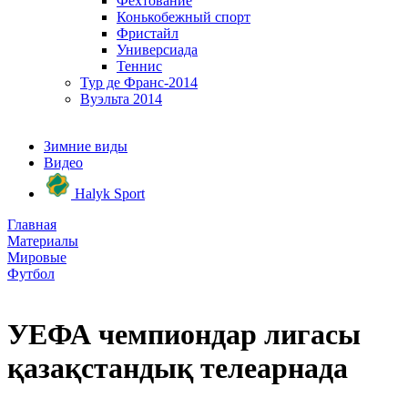
Фехтование
Конькобежный спорт
Фристайл
Универсиада
Теннис
Тур де Франс-2014
Вуэльта 2014
Зимние виды
Видео
Halyk Sport
Главная
Материалы
Мировые
Футбол
УЕФА чемпиондар лигасы
қазақстандық телеарнада