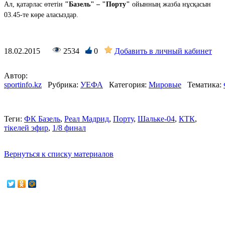
Ал, қатарлас өтетін
"Базель" – "Порту"
ойынның жазба нұсқасын
03.45-те көре аласыздар.
18.02.2015
2534
0
Добавить в личный кабинет
Автор:
sportinfo.kz
Рубрика:
УЕФА
Категория:
Мировые
Тематика:
Теги:
ФК Базель
,
Реал Мадрид
,
Порту
,
Шальке-04
,
КТК
,
тікелей эфир
,
1/8 финал
Вернуться к списку материалов