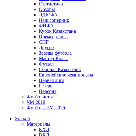
Статистика
Обзоры
ЛДЮФА
Наш соперник
ФИФА
Кубок Казахстана
Премьер-лига
СНГ
Другое
Звезды футбола
Мастер-Класс
Футзал
Сборная Казахстана
Европейские чемпионаты
Первая лига
Резерв
Персона
Футболисты
ЧМ-2018
Футбол - ЧМ-2026
Хоккей
Материалы
КХЛ
ВХЛ