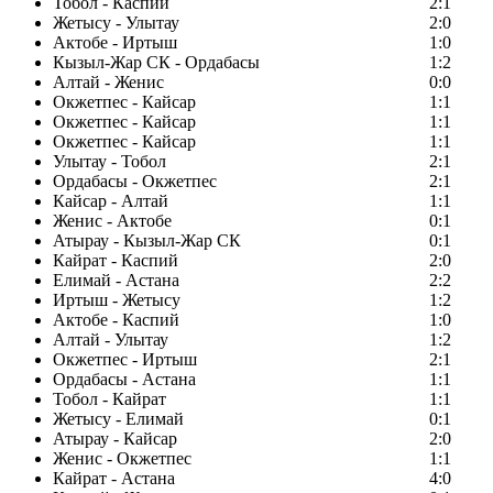
Тобол - Каспий
2:1
Жетысу - Улытау
2:0
Актобе - Иртыш
1:0
Кызыл-Жар СК - Ордабасы
1:2
Алтай - Женис
0:0
Окжетпес - Кайсар
1:1
Окжетпес - Кайсар
1:1
Окжетпес - Кайсар
1:1
Улытау - Тобол
2:1
Ордабасы - Окжетпес
2:1
Кайсар - Алтай
1:1
Женис - Актобе
0:1
Атырау - Кызыл-Жар СК
0:1
Кайрат - Каспий
2:0
Елимай - Астана
2:2
Иртыш - Жетысу
1:2
Актобе - Каспий
1:0
Алтай - Улытау
1:2
Окжетпес - Иртыш
2:1
Ордабасы - Астана
1:1
Тобол - Кайрат
1:1
Жетысу - Елимай
0:1
Атырау - Кайсар
2:0
Женис - Окжетпес
1:1
Кайрат - Астана
4:0