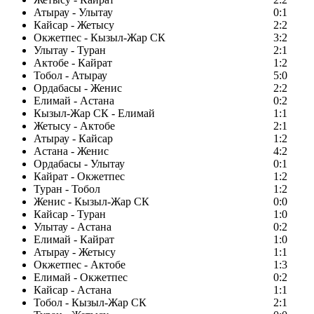
Атырау - Улытау
0:1
Кайсар - Жетысу
2:2
Окжетпес - Кызыл-Жар СК
3:2
Улытау - Туран
2:1
Актобе - Кайрат
1:2
Тобол - Атырау
5:0
Ордабасы - Женис
2:2
Елимай - Астана
0:2
Кызыл-Жар СК - Елимай
1:1
Жетысу - Актобе
2:1
Атырау - Кайсар
1:2
Астана - Женис
4:2
Ордабасы - Улытау
0:1
Кайрат - Окжетпес
1:2
Туран - Тобол
1:2
Женис - Кызыл-Жар СК
0:0
Кайсар - Туран
1:0
Улытау - Астана
0:2
Елимай - Кайрат
1:0
Атырау - Жетысу
1:1
Окжетпес - Актобе
1:3
Елимай - Окжетпес
0:2
Кайсар - Астана
1:1
Тобол - Кызыл-Жар СК
2:1