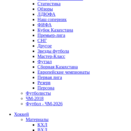
Статистика
Обзоры
ЛДЮФА
Наш соперник
ФИФА
Кубок Казахстана
Премьер-лига
СНГ
Другое
Звезды футбола
Мастер-Класс
Футзал
Сборная Казахстана
Европейские чемпионаты
Первая лига
Резерв
Персона
Футболисты
ЧМ-2018
Футбол - ЧМ-2026
Хоккей
Материалы
КХЛ
ВХЛ