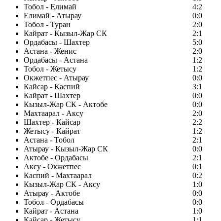
Тобол - Елимай
4:2
Елимай - Атырау
0:0
Тобол - Туран
2:0
Кайрат - Кызыл-Жар СК
2:1
Ордабасы - Шахтер
5:0
Астана - Женис
2:0
Ордабасы - Астана
1:2
Тобол - Жетысу
1:2
Окжетпес - Атырау
0:0
Кайсар - Каспий
3:1
Кайрат - Шахтер
0:0
Кызыл-Жар СК - Актобе
0:0
Махтаарал - Аксу
2:0
Шахтер - Кайсар
2:2
Жетысу - Кайрат
1:2
Астана - Тобол
2:1
Атырау - Кызыл-Жар СК
0:0
Актобе - Ордабасы
2:1
Аксу - Окжетпес
0:1
Каспий - Махтаарал
0:2
Кызыл-Жар СК - Аксу
1:0
Атырау - Актобе
0:0
Тобол - Ордабасы
0:0
Кайрат - Астана
1:0
Кайсар - Жетысу
1:1