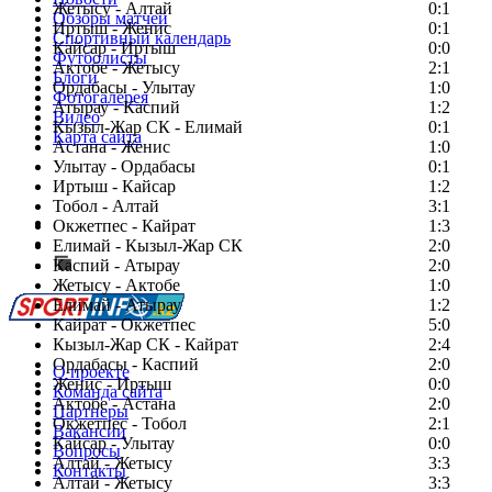
Жетысу - Алтай
0:1
Обзоры матчей
Иртыш - Женис
0:1
Спортивный календарь
Кайсар - Иртыш
0:0
Футболисты
Актобе - Жетысу
2:1
Блоги
Ордабасы - Улытау
1:0
Фотогалерея
Атырау - Каспий
1:2
Видео
Кызыл-Жар СК - Елимай
0:1
Карта сайта
Астана - Женис
1:0
Улытау - Ордабасы
0:1
Иртыш - Кайсар
1:2
Тобол - Алтай
3:1
Есть идея?
Окжетпес - Кайрат
1:3
Сообщить о мероприятии
Елимай - Кызыл-Жар СК
2:0
Каспий - Атырау
Перейти на старый сайт
2:0
Жетысу - Актобе
1:0
Елимай - Атырау
1:2
Кайрат - Окжетпес
5:0
Кызыл-Жар СК - Кайрат
2:4
Ордабасы - Каспий
2:0
О проекте
Женис - Иртыш
0:0
Команда сайта
Актобе - Астана
2:0
Партнеры
Окжетпес - Тобол
2:1
Вакансии
Кайсар - Улытау
0:0
Вопросы
Алтай - Жетысу
3:3
Контакты
Алтай - Жетысу
3:3