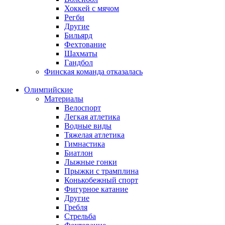
Хоккей с мячом
Регби
Другие
Бильярд
Фехтование
Шахматы
Гандбол
Финская команда отказалась
Олимпийские
Материалы
Велоспорт
Легкая атлетика
Водные виды
Тяжелая атлетика
Гимнастика
Биатлон
Лыжные гонки
Прыжки с трамплина
Конькобежный спорт
Фигурное катание
Другие
Гребля
Стрельба