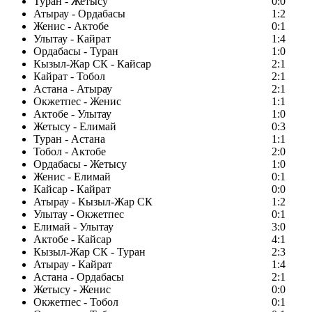
Туран - Жетысу
0:0
Атырау - Ордабасы
1:2
Женис - Актобе
0:1
Улытау - Кайрат
1:4
Ордабасы - Туран
1:0
Кызыл-Жар СК - Кайсар
2:1
Кайрат - Тобол
2:1
Астана - Атырау
2:1
Окжетпес - Женис
1:1
Актобе - Улытау
1:0
Жетысу - Елимай
0:3
Туран - Астана
1:1
Тобол - Актобе
2:0
Ордабасы - Жетысу
1:0
Женис - Елимай
0:1
Кайсар - Кайрат
0:0
Атырау - Кызыл-Жар СК
1:2
Улытау - Окжетпес
0:1
Елимай - Улытау
3:0
Актобе - Кайсар
4:1
Кызыл-Жар СК - Туран
2:3
Атырау - Кайрат
1:4
Астана - Ордабасы
2:1
Жетысу - Женис
0:0
Окжетпес - Тобол
0:1