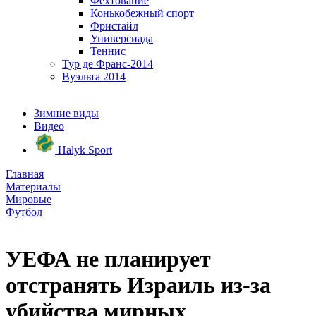
Фехтование
Конькобежный спорт
Фристайл
Универсиада
Теннис
Тур де Франс-2014
Вуэльта 2014
Зимние виды
Видео
Halyk Sport
Главная
Материалы
Мировые
Футбол
УЕФА не планирует
отстранять Израиль из-за
убийства мирных