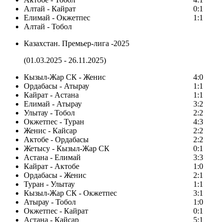
Алтай - Кайрат
0:1
Елимай - Окжетпес
1:1
Алтай - Тобол
Казахстан. Премьер-лига -2025
(01.03.2025 - 26.11.2025)
Кызыл-Жар СК - Женис
4:0
Ордабасы - Атырау
1:1
Кайрат - Астана
1:1
Елимай - Атырау
3:2
Улытау - Тобол
2:2
Окжетпес - Туран
4:3
Женис - Кайсар
2:2
Актобе - Ордабасы
2:2
Жетысу - Кызыл-Жар СК
0:1
Астана - Елимай
3:3
Кайрат - Актобе
1:0
Ордабасы - Женис
2:1
Туран - Улытау
1:1
Кызыл-Жар СК - Окжетпес
3:1
Атырау - Тобол
1:0
Окжетпес - Кайрат
0:1
Астана - Кайсар
5:1