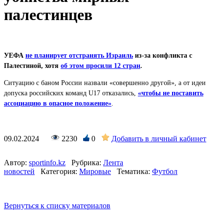
палестинцев
УЕФА
не планирует отстранять Израиль
из-за конфликта с
Палестиной, хотя
об этом просили 12 стран
.
Ситуацию с баном России назвали «совершенно другой», а от идеи
допуска российских команд U17 отказались,
«чтобы не поставить
ассоциацию в опасное положение»
.
09.02.2024
2230
0
Добавить в личный кабинет
Автор:
sportinfo.kz
Рубрика:
Лента
новостей
Категория:
Мировые
Тематика:
Футбол
Вернуться к списку материалов