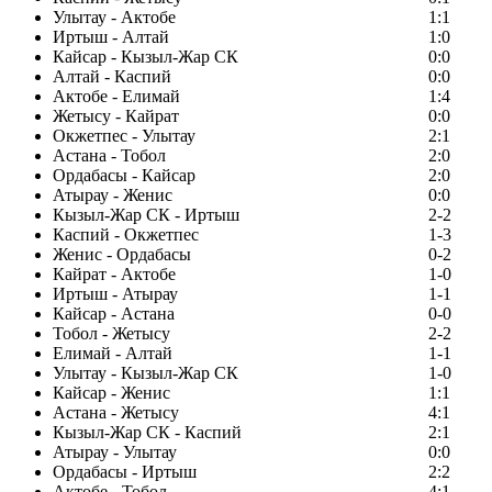
Улытау - Актобе
1:1
Иртыш - Алтай
1:0
Кайсар - Кызыл-Жар СК
0:0
Алтай - Каспий
0:0
Актобе - Елимай
1:4
Жетысу - Кайрат
0:0
Окжетпес - Улытау
2:1
Астана - Тобол
2:0
Ордабасы - Кайсар
2:0
Атырау - Женис
0:0
Кызыл-Жар СК - Иртыш
2-2
Каспий - Окжетпес
1-3
Женис - Ордабасы
0-2
Кайрат - Актобе
1-0
Иртыш - Атырау
1-1
Кайсар - Астана
0-0
Тобол - Жетысу
2-2
Елимай - Алтай
1-1
Улытау - Кызыл-Жар СК
1-0
Кайсар - Женис
1:1
Астана - Жетысу
4:1
Кызыл-Жар СК - Каспий
2:1
Атырау - Улытау
0:0
Ордабасы - Иртыш
2:2
Актобе - Тобол
4:1