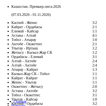
Казахстан. Премьер-лига-2026
(07.03.2026 - 01.11.2026)
Каспий - Женис
3:2
Кайрат - Ордабасы
2:1
Елимай - Кайсар
1:1
Астана - Алтай
4:1
Тобол - Атырау
1:0
Актобе - Окжетпес
2:1
Улытау - Иртыш
1:2
Жетысу - Кызыл-Жар СК
1:2
Ордабасы - Елимай
3:1
Алтай - Актобе
2:4
Алтай - Актобе
2:4
Атырау - Кайрат
1:3
Кызыл-Жар СК - Тобол
1:1
Кайрат - Кайрат
1:1
Женис - Улытау
1:1
Окжетпес - Жетысу
2:0
Астана - Актобе
3:2
Тобол - Окжетпес
3:1
Улытау - Кайсар
1:0
Главная
Каспий - Ордабасы
3:2
Новости