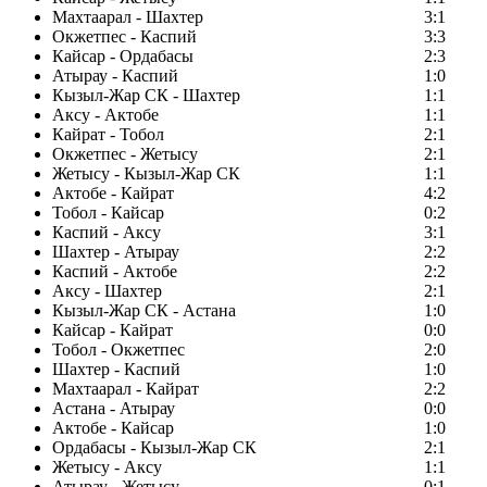
Махтаарал - Шахтер
3:1
Окжетпес - Каспий
3:3
Кайсар - Ордабасы
2:3
Атырау - Каспий
1:0
Кызыл-Жар СК - Шахтер
1:1
Аксу - Актобе
1:1
Кайрат - Тобол
2:1
Окжетпес - Жетысу
2:1
Жетысу - Кызыл-Жар СК
1:1
Актобе - Кайрат
4:2
Тобол - Кайсар
0:2
Каспий - Аксу
3:1
Шахтер - Атырау
2:2
Каспий - Актобе
2:2
Аксу - Шахтер
2:1
Кызыл-Жар СК - Астана
1:0
Кайсар - Кайрат
0:0
Тобол - Окжетпес
2:0
Шахтер - Каспий
1:0
Махтаарал - Кайрат
2:2
Астана - Атырау
0:0
Актобе - Кайсар
1:0
Ордабасы - Кызыл-Жар СК
2:1
Жетысу - Аксу
1:1
Атырау - Жетысу
0:1