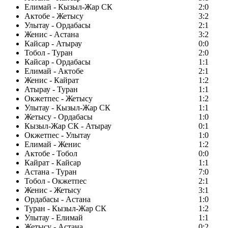
Елимай - Кызыл-Жар СК
2:0
Актобе - Жетысу
3:2
Улытау - Ордабасы
2:1
Женис - Астана
3:2
Кайсар - Атырау
0:0
Тобол - Туран
2:0
Кайсар - Ордабасы
1:1
Елимай - Актобе
2:1
Женис - Кайрат
1:2
Атырау - Туран
1:1
Окжетпес - Жетысу
1:2
Улытау - Кызыл-Жар СК
1:1
Жетысу - Ордабасы
1:0
Кызыл-Жар СК - Атырау
0:1
Окжетпес - Улытау
1:0
Елимай - Женис
1:2
Актобе - Тобол
0:0
Кайрат - Кайсар
1:1
Астана - Туран
7:0
Тобол - Окжетпес
2:1
Женис - Жетысу
3:1
Ордабасы - Астана
1:0
Туран - Кызыл-Жар СК
1:2
Улытау - Елимай
1:1
Жетысу - Астана
0:2