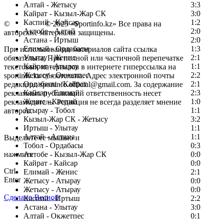
Алтай - Жетысу
3:3
Кайрат - Кызыл-Жар СК
3:0
Каспий - Кайсар
1:2
©
Copyright
© 2025 «Sportinfo.kz» Все права на
Актобе - Алтай
2:0
авторские материалы защищены.
Астана - Иртыш
2:0
Елимай - Ордабасы
1:3
При использовании материалов сайта ссылка
Улытау - Женис
2:1
обязательна. При полной или частичной перепечатке
Кайрат - Атырау
1:1
текстовых материалов в интернете гиперссылка на
Жетысу - Окжетпес
2:2
sportinfo.kz обязательна. Адрес электронной почты
Ордабасы - Кайрат
2:1
редакции: sportinfo.official@gmail.com. За содержание
Кайсар - Елимай
2:3
рекламных публикаций ответственность несет
Женис - Каспий
1:0
рекламодатель. Редакция не всегда разделяет мнение
Атырау - Тобол
1:1
авторов.
Кызыл-Жар СК - Жетысу
3:2
Заметили ошибку в тексте?
Иртыш - Улытау
1:1
Алтай - Астана
1:1
Выделите ее мышью и
Тобол - Ордабасы
0:3
нажмите
Актобе - Кызыл-Жар СК
0:0
Кайрат - Кайсар
0:0
Ctrl
Елимай - Женис
2:1
Enter
Жетысу - Атырау
0:0
Жетысу - Атырау
0:0
Сделано Весной
Каспий - Иртыш
2:2
Астана - Улытау
3:0
Алтай - Окжетпес
0:1