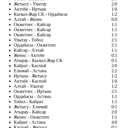
Жетысу - Улытау
2:0
Актобе - Иртыш
1:0
Кызыл-Жар СК - Ордабасы
1:2
Алтай - Женис
0:0
Окжетпес - Кайсар
1:1
Окжетпес - Кайсар
1:1
Окжетпес - Кайсар
1:1
Улытау - Тобол
2:1
Ордабасы - Окжетпес
2:1
Кайсар - Алтай
1:1
Женис - Актобе
0:1
Атырау - Кызыл-Жар СК
0:1
Кайрат - Каспий
2:0
Елимай - Астана
2:2
Иртыш - Жетысу
1:2
Актобе - Каспий
1:0
Алтай - Улытау
1:2
Окжетпес - Иртыш
2:1
Ордабасы - Астана
1:1
Тобол - Кайрат
1:1
Жетысу - Елимай
0:1
Атырау - Кайсар
2:0
Женис - Окжетпес
1:1
Кайрат - Астана
4:0
Каспий - Жетысу
0:1