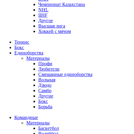
Чемпионат Казахстана
NHL
IIHF
Другое
Высшая лига
Хоккей с мячом
Теннис
Бокс
Единоборства
Материалы
Профи
Любители
Смешанные единоборства
Вольная
Дзюдо
Самбо
Другие
Бокс
Борьба
Командные
Материалы
Баскетбол
Волейбол