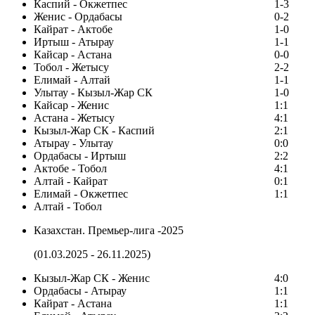
Каспий - Окжетпес
1-3
Женис - Ордабасы
0-2
Кайрат - Актобе
1-0
Иртыш - Атырау
1-1
Кайсар - Астана
0-0
Тобол - Жетысу
2-2
Елимай - Алтай
1-1
Улытау - Кызыл-Жар СК
1-0
Кайсар - Женис
1:1
Астана - Жетысу
4:1
Кызыл-Жар СК - Каспий
2:1
Атырау - Улытау
0:0
Ордабасы - Иртыш
2:2
Актобе - Тобол
4:1
Алтай - Кайрат
0:1
Елимай - Окжетпес
1:1
Алтай - Тобол
Казахстан. Премьер-лига -2025
(01.03.2025 - 26.11.2025)
Кызыл-Жар СК - Женис
4:0
Ордабасы - Атырау
1:1
Кайрат - Астана
1:1