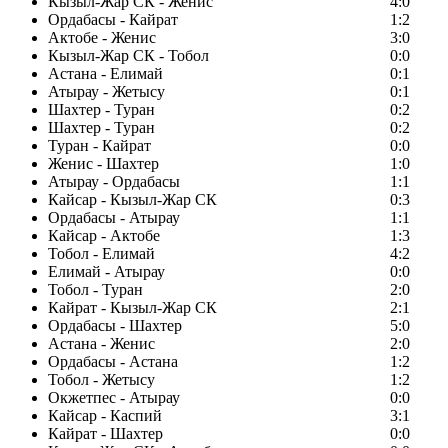
Кызыл-Жар СК - Женис
4:0
Ордабасы - Кайрат
1:2
Актобе - Женис
3:0
Кызыл-Жар СК - Тобол
0:0
Астана - Елимай
0:1
Атырау - Жетысу
0:1
Шахтер - Туран
0:2
Шахтер - Туран
0:2
Туран - Кайрат
0:0
Женис - Шахтер
1:0
Атырау - Ордабасы
1:1
Кайсар - Кызыл-Жар СК
0:3
Ордабасы - Атырау
1:1
Кайсар - Актобе
1:3
Тобол - Елимай
4:2
Елимай - Атырау
0:0
Тобол - Туран
2:0
Кайрат - Кызыл-Жар СК
2:1
Ордабасы - Шахтер
5:0
Астана - Женис
2:0
Ордабасы - Астана
1:2
Тобол - Жетысу
1:2
Окжетпес - Атырау
0:0
Кайсар - Каспий
3:1
Кайрат - Шахтер
0:0