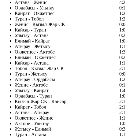
Астана - Женис
4:2
Ордабасы - Улытау
0:1
Кайрат - Окжетпес
1:2
Туран - Тобол
1:2
Женис - Кызыл-Жар СК
0:0
Кайсар - Туран
1:0
Улытау - Астана
0:2
Елимай - Кайрат
1:0
Атырау - Жетысу
1:1
Окжетпес - Актобе
1:3
Елимай - Окжетпес
0:2
Кайсар - Астана
1:1
Тобол - Кызыл-Жар СК
2:1
Туран - Жетысу
0:0
Атырау - Ордабасы
1:2
Женис - Актобе
0:1
Улытау - Кайрат
1:4
Ордабасы - Туран
1:0
Кызыл-Жар СК - Кайсар
2:1
Кайрат - Тобол
2:1
Астана - Атырау
2:1
Окжетпес - Женис
1:1
Актобе - Улытау
1:0
Жетысу - Елимай
0:3
Туран - Астана
1:1