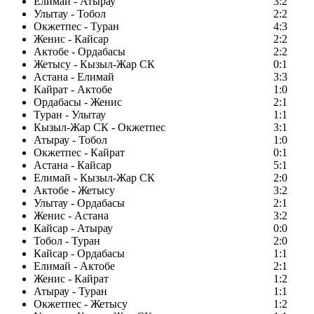
Елимай - Атырау
3:2
Улытау - Тобол
2:2
Окжетпес - Туран
4:3
Женис - Кайсар
2:2
Актобе - Ордабасы
2:2
Жетысу - Кызыл-Жар СК
0:1
Астана - Елимай
3:3
Кайрат - Актобе
1:0
Ордабасы - Женис
2:1
Туран - Улытау
1:1
Кызыл-Жар СК - Окжетпес
3:1
Атырау - Тобол
1:0
Окжетпес - Кайрат
0:1
Астана - Кайсар
5:1
Елимай - Кызыл-Жар СК
2:0
Актобе - Жетысу
3:2
Улытау - Ордабасы
2:1
Женис - Астана
3:2
Кайсар - Атырау
0:0
Тобол - Туран
2:0
Кайсар - Ордабасы
1:1
Елимай - Актобе
2:1
Женис - Кайрат
1:2
Атырау - Туран
1:1
Окжетпес - Жетысу
1:2