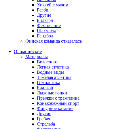
Хоккей с мячом
Регби
Другие
Бильярд
Фехтование
Шахматы
Гандбол
Финская команда отказалась
Олимпийские
Материалы
Велоспорт
Легкая атлетика
Водные виды
Тяжелая атлетика
Гимнастика
Биатлон
Лыжные гонки
Прыжки с трамплина
Конькобежный спорт
Фигурное катание
Другие
Гребля
Стрельба