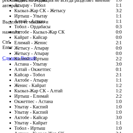
рекламодатель. Редакция не всегда разделяет мнение
Атырау - Тобол
1:1
авторов.
Кызыл-Жар СК - Жетысу
3:2
Заметили ошибку в тексте?
Иртыш - Улытау
1:1
Алтай - Астана
1:1
Выделите ее мышью и
Тобол - Ордабасы
0:3
нажмите
Актобе - Кызыл-Жар СК
0:0
Кайрат - Кайсар
0:0
Ctrl
Елимай - Женис
2:1
Enter
Жетысу - Атырау
0:0
Жетысу - Атырау
0:0
Сделано Весной
Каспий - Иртыш
2:2
Астана - Улытау
3:0
Алтай - Окжетпес
0:1
Кайсар - Тобол
2:1
Актобе - Атырау
1:1
Женис - Кайрат
1:2
Кызыл-Жар СК - Алтай
1:2
Иртыш - Елимай
2:2
Окжетпес - Астана
1:0
Улытау - Каспий
1:0
Улытау - Каспий
1:0
Актобе - Кайсар
3:0
Улытау - Кайрат
1:1
Тобол - Иртыш
1:0