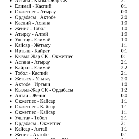
Астана - Кызыл-Жар СК
2:1
Елимай - Каспий
0:1
Окжетпес - Атырау
0:0
Ордабасы - Актобе
2:0
Каспий - Астана
1:0
Женис - Тобол
1:0
Атырау - Алтай
1:0
Улытау - Елимай
1:0
Кайсар - Жетысу
1:1
Иртыш - Кайрат
0:1
Кызыл-Жар СК - Окжетпес
0:1
Астана - Атырау
2:1
Кайрат - Елимай
2:2
Тобол - Каспий
2:1
Жетысу - Улытау
2:0
Актобе - Иртыш
1:0
Кызыл-Жар СК - Ордабасы
1:2
Алтай - Женис
0:0
Окжетпес - Кайсар
1:1
Окжетпес - Кайсар
1:1
Окжетпес - Кайсар
1:1
Улытау - Тобол
2:1
Ордабасы - Окжетпес
2:1
Кайсар - Алтай
1:1
Женис - Актобе
0:1