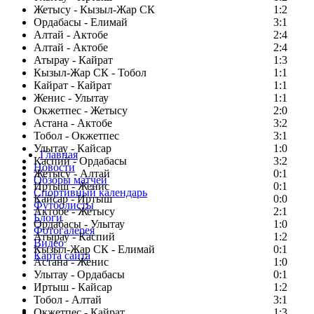
Жетысу - Кызыл-Жар СК
1:2
Ордабасы - Елимай
3:1
Алтай - Актобе
2:4
Алтай - Актобе
2:4
Атырау - Кайрат
1:3
Кызыл-Жар СК - Тобол
1:1
Кайрат - Кайрат
1:1
Женис - Улытау
1:1
Окжетпес - Жетысу
2:0
Астана - Актобе
3:2
Тобол - Окжетпес
3:1
Улытау - Кайсар
1:0
Главная
Каспий - Ордабасы
3:2
Новости
Жетысу - Алтай
0:1
Обзоры матчей
Иртыш - Женис
0:1
Спортивный календарь
Кайсар - Иртыш
0:0
Футболисты
Актобе - Жетысу
2:1
Блоги
Ордабасы - Улытау
1:0
Фотогалерея
Атырау - Каспий
1:2
Видео
Кызыл-Жар СК - Елимай
0:1
Карта сайта
Астана - Женис
1:0
Улытау - Ордабасы
0:1
Иртыш - Кайсар
1:2
Тобол - Алтай
3:1
Есть идея?
Окжетпес - Кайрат
1:3