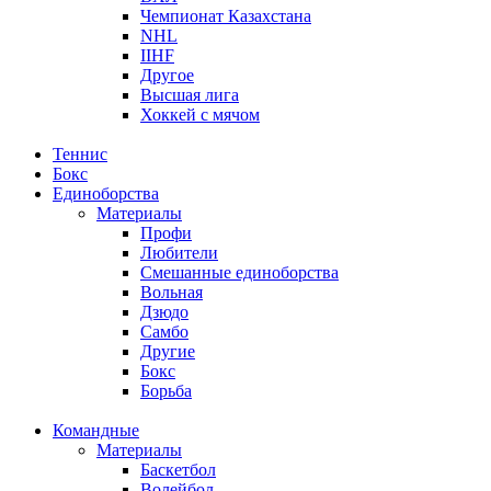
Чемпионат Казахстана
NHL
IIHF
Другое
Высшая лига
Хоккей с мячом
Теннис
Бокс
Единоборства
Материалы
Профи
Любители
Смешанные единоборства
Вольная
Дзюдо
Самбо
Другие
Бокс
Борьба
Командные
Материалы
Баскетбол
Волейбол