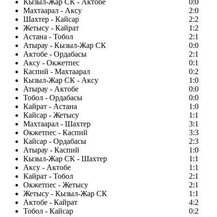
Кызыл-Жар СК - Актобе
0:0
Махтаарал - Аксу
2:0
Шахтер - Кайсар
2:2
Жетысу - Кайрат
1:2
Астана - Тобол
2:1
Атырау - Кызыл-Жар СК
0:0
Актобе - Ордабасы
2:1
Аксу - Окжетпес
0:1
Каспий - Махтаарал
0:2
Кызыл-Жар СК - Аксу
1:0
Атырау - Актобе
0:0
Тобол - Ордабасы
0:0
Кайрат - Астана
1:0
Кайсар - Жетысу
1:1
Махтаарал - Шахтер
3:1
Окжетпес - Каспий
3:3
Кайсар - Ордабасы
2:3
Атырау - Каспий
1:0
Кызыл-Жар СК - Шахтер
1:1
Аксу - Актобе
1:1
Кайрат - Тобол
2:1
Окжетпес - Жетысу
2:1
Жетысу - Кызыл-Жар СК
1:1
Актобе - Кайрат
4:2
Тобол - Кайсар
0:2