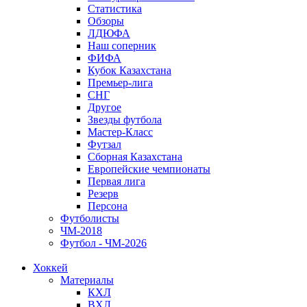
Статистика
Обзоры
ЛДЮФА
Наш соперник
ФИФА
Кубок Казахстана
Премьер-лига
СНГ
Другое
Звезды футбола
Мастер-Класс
Футзал
Сборная Казахстана
Европейские чемпионаты
Первая лига
Резерв
Персона
Футболисты
ЧМ-2018
Футбол - ЧМ-2026
Хоккей
Материалы
КХЛ
ВХЛ