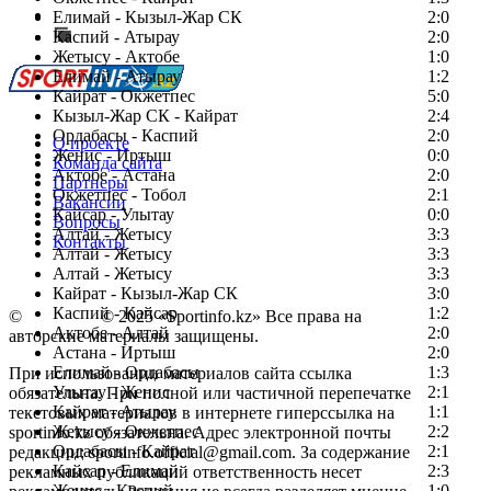
Сообщить о мероприятии
Елимай - Кызыл-Жар СК
2:0
Каспий - Атырау
Перейти на старый сайт
2:0
Жетысу - Актобе
1:0
Елимай - Атырау
1:2
Кайрат - Окжетпес
5:0
Кызыл-Жар СК - Кайрат
2:4
Ордабасы - Каспий
2:0
О проекте
Женис - Иртыш
0:0
Команда сайта
Актобе - Астана
2:0
Партнеры
Окжетпес - Тобол
2:1
Вакансии
Кайсар - Улытау
0:0
Вопросы
Алтай - Жетысу
3:3
Контакты
Алтай - Жетысу
3:3
Алтай - Жетысу
3:3
Кайрат - Кызыл-Жар СК
3:0
Каспий - Кайсар
1:2
©
Copyright
© 2025 «Sportinfo.kz» Все права на
Актобе - Алтай
2:0
авторские материалы защищены.
Астана - Иртыш
2:0
Елимай - Ордабасы
1:3
При использовании материалов сайта ссылка
Улытау - Женис
2:1
обязательна. При полной или частичной перепечатке
Кайрат - Атырау
1:1
текстовых материалов в интернете гиперссылка на
Жетысу - Окжетпес
2:2
sportinfo.kz обязательна. Адрес электронной почты
Ордабасы - Кайрат
2:1
редакции: sportinfo.official@gmail.com. За содержание
Кайсар - Елимай
2:3
рекламных публикаций ответственность несет
Женис - Каспий
1:0