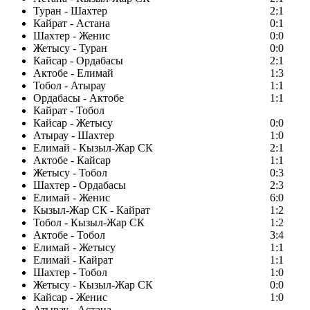
Туран - Шахтер
2:1
Кайрат - Астана
0:1
Шахтер - Женис
0:0
Жетысу - Туран
0:0
Кайсар - Ордабасы
2:1
Актобе - Елимай
1:3
Тобол - Атырау
1:1
Ордабасы - Актобе
1:1
Кайрат - Тобол
Кайсар - Жетысу
0:0
Атырау - Шахтер
1:0
Елимай - Кызыл-Жар СК
2:1
Актобе - Кайсар
1:1
Жетысу - Тобол
0:3
Шахтер - Ордабасы
2:3
Елимай - Женис
6:0
Кызыл-Жар СК - Кайрат
1:2
Тобол - Кызыл-Жар СК
1:2
Актобе - Тобол
3:4
Елимай - Жетысу
1:1
Елимай - Кайрат
1:1
Шахтер - Тобол
1:0
Жетысу - Кызыл-Жар СК
0:0
Кайсар - Женис
1:0
Атырау - Астана