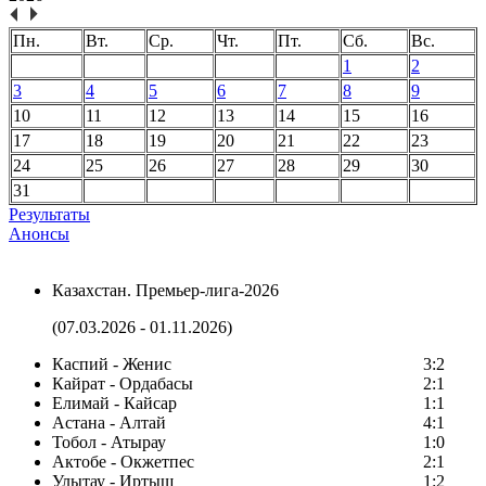
Пн.
Вт.
Ср.
Чт.
Пт.
Сб.
Вс.
1
2
3
4
5
6
7
8
9
10
11
12
13
14
15
16
17
18
19
20
21
22
23
24
25
26
27
28
29
30
31
Результаты
Анонсы
Казахстан. Премьер-лига-2026
(07.03.2026 - 01.11.2026)
Каспий - Женис
3:2
Кайрат - Ордабасы
2:1
Елимай - Кайсар
1:1
Астана - Алтай
4:1
Тобол - Атырау
1:0
Актобе - Окжетпес
2:1
Улытау - Иртыш
1:2