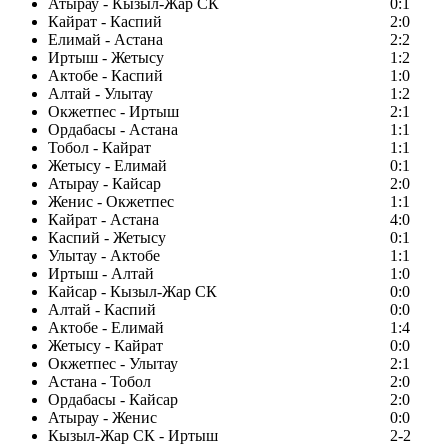
Атырау - Кызыл-Жар СК
0:1
Кайрат - Каспий
2:0
Елимай - Астана
2:2
Иртыш - Жетысу
1:2
Актобе - Каспий
1:0
Алтай - Улытау
1:2
Окжетпес - Иртыш
2:1
Ордабасы - Астана
1:1
Тобол - Кайрат
1:1
Жетысу - Елимай
0:1
Атырау - Кайсар
2:0
Женис - Окжетпес
1:1
Кайрат - Астана
4:0
Каспий - Жетысу
0:1
Улытау - Актобе
1:1
Иртыш - Алтай
1:0
Кайсар - Кызыл-Жар СК
0:0
Алтай - Каспий
0:0
Актобе - Елимай
1:4
Жетысу - Кайрат
0:0
Окжетпес - Улытау
2:1
Астана - Тобол
2:0
Ордабасы - Кайсар
2:0
Атырау - Женис
0:0
Кызыл-Жар СК - Иртыш
2-2