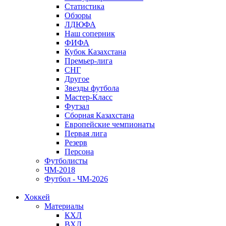
Статистика
Обзоры
ЛДЮФА
Наш соперник
ФИФА
Кубок Казахстана
Премьер-лига
СНГ
Другое
Звезды футбола
Мастер-Класс
Футзал
Сборная Казахстана
Европейские чемпионаты
Первая лига
Резерв
Персона
Футболисты
ЧМ-2018
Футбол - ЧМ-2026
Хоккей
Материалы
КХЛ
ВХЛ