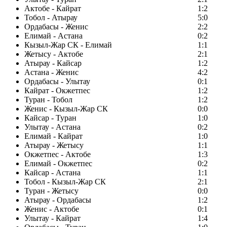
Актобе - Кайрат
1:2
Тобол - Атырау
5:0
Ордабасы - Женис
2:2
Елимай - Астана
0:2
Кызыл-Жар СК - Елимай
1:1
Жетысу - Актобе
2:1
Атырау - Кайсар
1:2
Астана - Женис
4:2
Ордабасы - Улытау
0:1
Кайрат - Окжетпес
1:2
Туран - Тобол
1:2
Женис - Кызыл-Жар СК
0:0
Кайсар - Туран
1:0
Улытау - Астана
0:2
Елимай - Кайрат
1:0
Атырау - Жетысу
1:1
Окжетпес - Актобе
1:3
Елимай - Окжетпес
0:2
Кайсар - Астана
1:1
Тобол - Кызыл-Жар СК
2:1
Туран - Жетысу
0:0
Атырау - Ордабасы
1:2
Женис - Актобе
0:1
Улытау - Кайрат
1:4