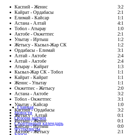
Каспий - Женис
3:2
Кайрат - Ордабасы
2:1
Елимай - Кайсар
1:1
Астана - Алтай
4:1
Тобол - Атырау
1:0
Актобе - Окжетпес
2:1
Улытау - Иртыш
1:2
Жетысу - Кызыл-Жар СК
1:2
Ордабасы - Елимай
3:1
Алтай - Актобе
2:4
Алтай - Актобе
2:4
Атырау - Кайрат
1:3
Кызыл-Жар СК - Тобол
1:1
Кайрат - Кайрат
1:1
Женис - Улытау
1:1
Окжетпес - Жетысу
2:0
Астана - Актобе
3:2
Тобол - Окжетпес
3:1
Улытау - Кайсар
1:0
Главная
Каспий - Ордабасы
3:2
Новости
Жетысу - Алтай
0:1
Обзоры матчей
Иртыш - Женис
0:1
Спортивный календарь
Кайсар - Иртыш
0:0
Футболисты
Актобе - Жетысу
2:1
Блоги