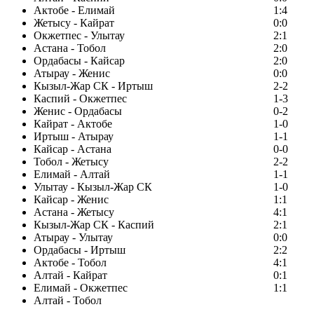
Актобе - Елимай
1:4
Жетысу - Кайрат
0:0
Окжетпес - Улытау
2:1
Астана - Тобол
2:0
Ордабасы - Кайсар
2:0
Атырау - Женис
0:0
Кызыл-Жар СК - Иртыш
2-2
Каспий - Окжетпес
1-3
Женис - Ордабасы
0-2
Кайрат - Актобе
1-0
Иртыш - Атырау
1-1
Кайсар - Астана
0-0
Тобол - Жетысу
2-2
Елимай - Алтай
1-1
Улытау - Кызыл-Жар СК
1-0
Кайсар - Женис
1:1
Астана - Жетысу
4:1
Кызыл-Жар СК - Каспий
2:1
Атырау - Улытау
0:0
Ордабасы - Иртыш
2:2
Актобе - Тобол
4:1
Алтай - Кайрат
0:1
Елимай - Окжетпес
1:1
Алтай - Тобол