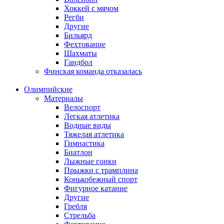
Хоккей с мячом
Регби
Другие
Бильярд
Фехтование
Шахматы
Гандбол
Финская команда отказалась
Олимпийские
Материалы
Велоспорт
Легкая атлетика
Водные виды
Тяжелая атлетика
Гимнастика
Биатлон
Лыжные гонки
Прыжки с трамплина
Конькобежный спорт
Фигурное катание
Другие
Гребля
Стрельба