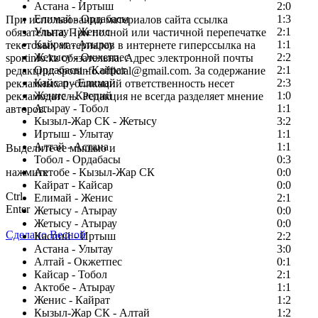
Астана - Иртыш
2:0
Елимай - Ордабасы
1:3
При использовании материалов сайта ссылка
Улытау - Женис
2:1
обязательна. При полной или частичной перепечатке
Кайрат - Атырау
1:1
текстовых материалов в интернете гиперссылка на
Жетысу - Окжетпес
2:2
sportinfo.kz обязательна. Адрес электронной почты
Ордабасы - Кайрат
2:1
редакции: sportinfo.official@gmail.com. За содержание
Кайсар - Елимай
2:3
рекламных публикаций ответственность несет
Женис - Каспий
1:0
рекламодатель. Редакция не всегда разделяет мнение
Атырау - Тобол
1:1
авторов.
Кызыл-Жар СК - Жетысу
3:2
Заметили ошибку в тексте?
Иртыш - Улытау
1:1
Алтай - Астана
1:1
Выделите ее мышью и
Тобол - Ордабасы
0:3
нажмите
Актобе - Кызыл-Жар СК
0:0
Кайрат - Кайсар
0:0
Ctrl
Елимай - Женис
2:1
Enter
Жетысу - Атырау
0:0
Жетысу - Атырау
0:0
Сделано Весной
Каспий - Иртыш
2:2
Астана - Улытау
3:0
Алтай - Окжетпес
0:1
Кайсар - Тобол
2:1
Актобе - Атырау
1:1
Женис - Кайрат
1:2
Кызыл-Жар СК - Алтай
1:2