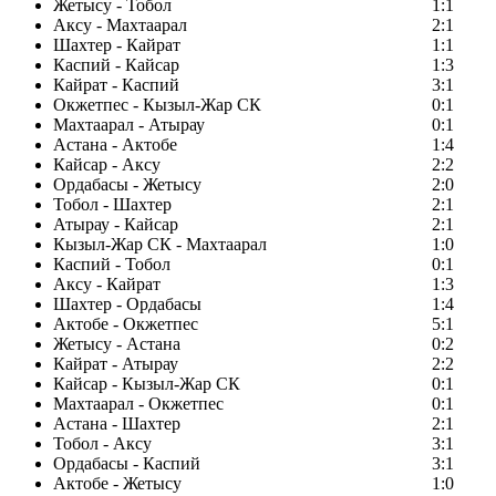
Жетысу - Тобол
1:1
Аксу - Махтаарал
2:1
Шахтер - Кайрат
1:1
Каспий - Кайсар
1:3
Кайрат - Каспий
3:1
Окжетпес - Кызыл-Жар СК
0:1
Махтаарал - Атырау
0:1
Астана - Актобе
1:4
Кайсар - Аксу
2:2
Ордабасы - Жетысу
2:0
Тобол - Шахтер
2:1
Атырау - Кайсар
2:1
Кызыл-Жар СК - Махтаарал
1:0
Каспий - Тобол
0:1
Аксу - Кайрат
1:3
Шахтер - Ордабасы
1:4
Актобе - Окжетпес
5:1
Жетысу - Астана
0:2
Кайрат - Атырау
2:2
Кайсар - Кызыл-Жар СК
0:1
Махтаарал - Окжетпес
0:1
Астана - Шахтер
2:1
Тобол - Аксу
3:1
Ордабасы - Каспий
3:1
Актобе - Жетысу
1:0