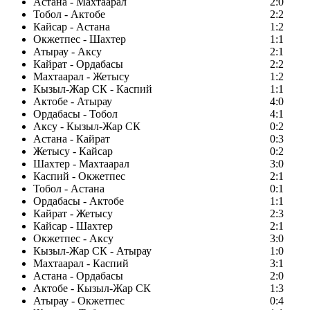
Астана - Махтаарал
2:0
Тобол - Актобе
2:2
Кайсар - Астана
1:2
Окжетпес - Шахтер
1:1
Атырау - Аксу
2:1
Кайрат - Ордабасы
2:2
Махтаарал - Жетысу
1:2
Кызыл-Жар СК - Каспий
1:1
Актобе - Атырау
4:0
Ордабасы - Тобол
4:1
Аксу - Кызыл-Жар СК
0:2
Астана - Кайрат
0:3
Жетысу - Кайсар
0:2
Шахтер - Махтаарал
3:0
Каспий - Окжетпес
2:1
Тобол - Астана
0:1
Ордабасы - Актобе
1:1
Кайрат - Жетысу
2:3
Кайсар - Шахтер
2:1
Окжетпес - Аксу
3:0
Кызыл-Жар СК - Атырау
1:0
Махтаарал - Каспий
3:1
Астана - Ордабасы
2:0
Актобе - Кызыл-Жар СК
1:3
Атырау - Окжетпес
0:4