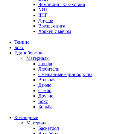
Чемпионат Казахстана
NHL
IIHF
Другое
Высшая лига
Хоккей с мячом
Теннис
Бокс
Единоборства
Материалы
Профи
Любители
Смешанные единоборства
Вольная
Дзюдо
Самбо
Другие
Бокс
Борьба
Командные
Материалы
Баскетбол
Волейбол