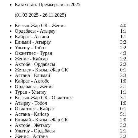
Казахстан. Премьер-лига -2025
(01.03.2025 - 26.11.2025)
Кызыл-Жар СК - Женис
4:0
Ордабасы - Атырау
1:1
Кайрат - Астана
1:1
Елимай - Атырау
3:2
Улытау - Тобол
2:2
Окжетпес - Туран
4:3
Женис - Кайсар
2:2
Актобе - Ордабасы
2:2
Жетысу - Кызыл-Жар СК
0:1
Астана - Елимай
3:3
Кайрат - Актобе
1:0
Ордабасы - Женис
2:1
Туран - Улытау
1:1
Кызыл-Жар СК - Окжетпес
3:1
Атырау - Тобол
1:0
Окжетпес - Кайрат
0:1
Астана - Кайсар
5:1
Елимай - Кызыл-Жар СК
2:0
Актобе - Жетысу
3:2
Улытау - Ордабасы
2:1
Женис - Астана
3:2