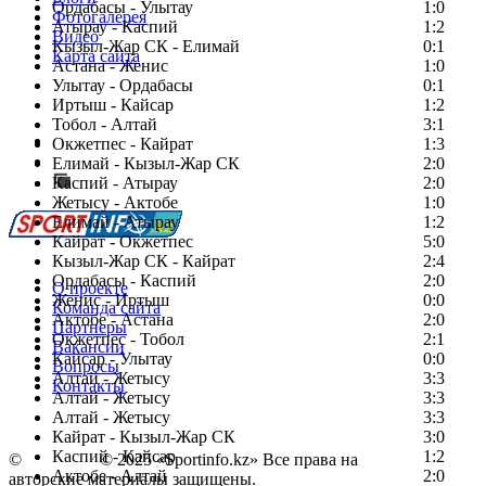
Ордабасы - Улытау
1:0
Фотогалерея
Атырау - Каспий
1:2
Видео
Кызыл-Жар СК - Елимай
0:1
Карта сайта
Астана - Женис
1:0
Улытау - Ордабасы
0:1
Иртыш - Кайсар
1:2
Тобол - Алтай
3:1
Есть идея?
Окжетпес - Кайрат
1:3
Сообщить о мероприятии
Елимай - Кызыл-Жар СК
2:0
Каспий - Атырау
Перейти на старый сайт
2:0
Жетысу - Актобе
1:0
Елимай - Атырау
1:2
Кайрат - Окжетпес
5:0
Кызыл-Жар СК - Кайрат
2:4
Ордабасы - Каспий
2:0
О проекте
Женис - Иртыш
0:0
Команда сайта
Актобе - Астана
2:0
Партнеры
Окжетпес - Тобол
2:1
Вакансии
Кайсар - Улытау
0:0
Вопросы
Алтай - Жетысу
3:3
Контакты
Алтай - Жетысу
3:3
Алтай - Жетысу
3:3
Кайрат - Кызыл-Жар СК
3:0
Каспий - Кайсар
1:2
©
Copyright
© 2025 «Sportinfo.kz» Все права на
Актобе - Алтай
2:0
авторские материалы защищены.