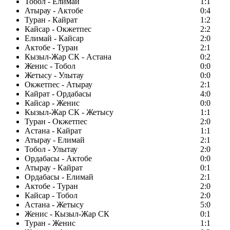
Тобол - Елимай
1:1
Атырау - Актобе
0:4
Туран - Кайрат
1:2
Кайсар - Окжетпес
2:2
Елимай - Кайсар
2:0
Актобе - Туран
2:1
Кызыл-Жар СК - Астана
0:2
Женис - Тобол
0:0
Жетысу - Улытау
0:0
Окжетпес - Атырау
2:1
Кайрат - Ордабасы
4:0
Кайсар - Женис
0:0
Кызыл-Жар СК - Жетысу
1:1
Туран - Окжетпес
2:0
Астана - Кайрат
1:1
Атырау - Елимай
2:1
Тобол - Улытау
2:0
Ордабасы - Актобе
0:0
Атырау - Кайрат
0:1
Ордабасы - Елимай
2:1
Актобе - Туран
2:0
Кайсар - Тобол
2:0
Астана - Жетысу
5:0
Женис - Кызыл-Жар СК
0:1
Туран - Женис
1:1