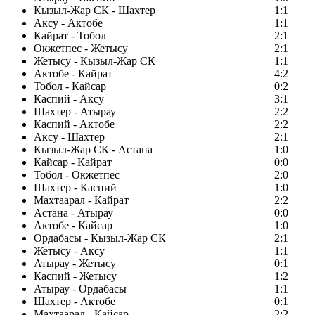
Кызыл-Жар СК - Шахтер
1:1
Аксу - Актобе
1:1
Кайрат - Тобол
2:1
Окжетпес - Жетысу
2:1
Жетысу - Кызыл-Жар СК
1:1
Актобе - Кайрат
4:2
Тобол - Кайсар
0:2
Каспий - Аксу
3:1
Шахтер - Атырау
2:2
Каспий - Актобе
2:2
Аксу - Шахтер
2:1
Кызыл-Жар СК - Астана
1:0
Кайсар - Кайрат
0:0
Тобол - Окжетпес
2:0
Шахтер - Каспий
1:0
Махтаарал - Кайрат
2:2
Астана - Атырау
0:0
Актобе - Кайсар
1:0
Ордабасы - Кызыл-Жар СК
2:1
Жетысу - Аксу
1:1
Атырау - Жетысу
0:1
Каспий - Жетысу
1:2
Атырау - Ордабасы
1:1
Шахтер - Актобе
0:1
Махтаарал - Кайсар
2:2