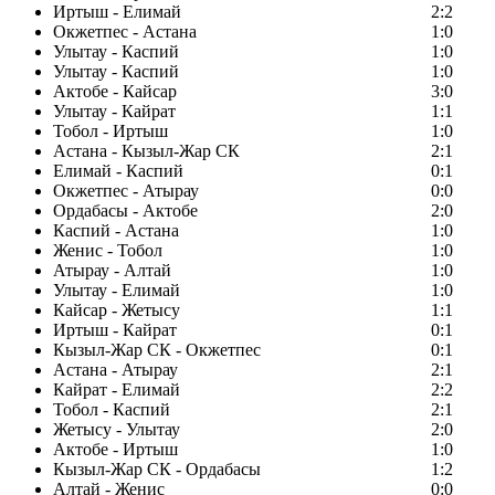
Иртыш - Елимай
2:2
Окжетпес - Астана
1:0
Улытау - Каспий
1:0
Улытау - Каспий
1:0
Актобе - Кайсар
3:0
Улытау - Кайрат
1:1
Тобол - Иртыш
1:0
Астана - Кызыл-Жар СК
2:1
Елимай - Каспий
0:1
Окжетпес - Атырау
0:0
Ордабасы - Актобе
2:0
Каспий - Астана
1:0
Женис - Тобол
1:0
Атырау - Алтай
1:0
Улытау - Елимай
1:0
Кайсар - Жетысу
1:1
Иртыш - Кайрат
0:1
Кызыл-Жар СК - Окжетпес
0:1
Астана - Атырау
2:1
Кайрат - Елимай
2:2
Тобол - Каспий
2:1
Жетысу - Улытау
2:0
Актобе - Иртыш
1:0
Кызыл-Жар СК - Ордабасы
1:2
Алтай - Женис
0:0