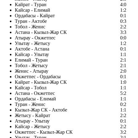
Кайрат - Туран
4:0
Кайсар - Елимай
1:2
Ордабасы - Кайрат
0:1
Туран - Актобе
0:3
Тобол - Женис
2:2
Астана - Кызыл-Жар СК
3:3
Атырау - Окжетпес
0:0
Улытау - Жетысу
1:2
Актобе - Астана
0:1
Кайсар - Улытау
1:1
Елимай - Туран
2:1
Тобол - Жетысу
2:1
Женис - Атырау
2:0
Окжетпес - Ордабасы
0:1
Кайрат - Кызыл-Жар СК
1:0
Кайсар - Тобол
1:1
Астана - Окжетпес
5:2
Ордабасы - Елимай
1:1
Туран - Женис
0:2
Кызыл-Жар СК - Актобе
1:1
Жетысу - Кайрат
2:2
Атырау - Улытау
0:1
Кайсар - Жетысу
2:2
Окжетпес - Кызыл-Жар СК
3:2
Улытау - Туран
2:1