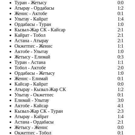
Туран - Жетысу
0:0
Атырау - Ордабасы
1:2
Женис - Актобе
0:1
Улытау - Кайрат
1:4
Ордабасы - Туран
1:0
Кызыл-Жар СК - Кайсар
2:1
Кайрат - Тобол
2:1
Астана - Атырау
2:1
Окжетпес - Женис
1:1
Актобе - Улытау
1:0
Жетысу - Елимай
0:3
Туран - Астана
1:1
Тобол - Актобе
2:0
Ордабасы - Жетысу
1:0
Женис - Елимай
0:1
Кайсар - Кайрат
0:0
Атырау - Кызыл-Жар СК
1:2
Улытау - Окжетпес
0:1
Елимай - Улытау
3:0
Актобе - Кайсар
4:1
Кызыл-Жар СК - Туран
2:3
Атырау - Кайрат
1:4
Астана - Ордабасы
2:1
Жетысу - Женис
0:0
Окжетпес - Тобол
0:1