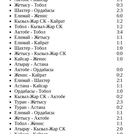
Жетысу - Тобол
0:3
Шахтер - Ордабасы
2:3
Елимай - Женис
6:0
Кызыл-Жар СК - Кайрат
1:2
Тобол - Кызыл-Жар СК
1:2
Актобе - Тобол
3:4
Елимай - Жетысу
1:1
Елимай - Кайрат
1:1
Шахтер - Тобол
1:0
Жетысу - Кызыл-Жар СК
0:0
Кайсар - Женис
1:0
Атырау - Астана
Актобе - Ордабасы
0:0
Женис - Кайрат
0:2
Елимай - Шахтер
2:1
Астана - Кайсар
1:1
Ордабасы - Тобол
1:0
Кызыл-Жар СК - Актобе
0:2
Туран - Жетысу
2:3
Туран - Астана
0:2
Елимай - Ордабасы
1:1
Жетысу - Актобе
2:1
Тобол - Женис
1:1
Атырау - Кызыл-Жар СК
2:0