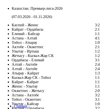
Казахстан. Премьер-лига-2026
(07.03.2026 - 01.11.2026)
Каспий - Женис
3:2
Кайрат - Ордабасы
2:1
Елимай - Кайсар
1:1
Астана - Алтай
4:1
Тобол - Атырау
1:0
Актобе - Окжетпес
2:1
Улытау - Иртыш
1:2
Жетысу - Кызыл-Жар СК
1:2
Ордабасы - Елимай
3:1
Алтай - Актобе
2:4
Алтай - Актобе
2:4
Атырау - Кайрат
1:3
Кызыл-Жар СК - Тобол
1:1
Кайрат - Кайрат
1:1
Женис - Улытау
1:1
Окжетпес - Жетысу
2:0
Астана - Актобе
3:2
Тобол - Окжетпес
3:1
Улытау - Кайсар
1:0
Главная
Каспий - Ордабасы
3:2