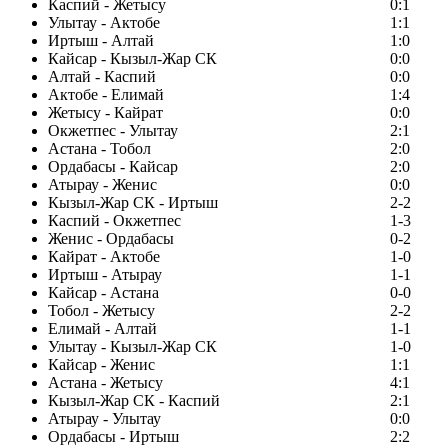
Каспий - Жетысу
0:1
Улытау - Актобе
1:1
Иртыш - Алтай
1:0
Кайсар - Кызыл-Жар СК
0:0
Алтай - Каспий
0:0
Актобе - Елимай
1:4
Жетысу - Кайрат
0:0
Окжетпес - Улытау
2:1
Астана - Тобол
2:0
Ордабасы - Кайсар
2:0
Атырау - Женис
0:0
Кызыл-Жар СК - Иртыш
2-2
Каспий - Окжетпес
1-3
Женис - Ордабасы
0-2
Кайрат - Актобе
1-0
Иртыш - Атырау
1-1
Кайсар - Астана
0-0
Тобол - Жетысу
2-2
Елимай - Алтай
1-1
Улытау - Кызыл-Жар СК
1-0
Кайсар - Женис
1:1
Астана - Жетысу
4:1
Кызыл-Жар СК - Каспий
2:1
Атырау - Улытау
0:0
Ордабасы - Иртыш
2:2