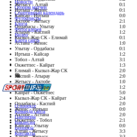
Новости
Жетысу - Алтай
0:1
Обзоры матчей
Иртыш - Женис
0:1
Спортивный календарь
Кайсар - Иртыш
0:0
Футболисты
Актобе - Жетысу
2:1
Блоги
Ордабасы - Улытау
1:0
Фотогалерея
Атырау - Каспий
1:2
Видео
Кызыл-Жар СК - Елимай
0:1
Карта сайта
Астана - Женис
1:0
Улытау - Ордабасы
0:1
Иртыш - Кайсар
1:2
Тобол - Алтай
3:1
Есть идея?
Окжетпес - Кайрат
1:3
Сообщить о мероприятии
Елимай - Кызыл-Жар СК
2:0
Каспий - Атырау
Перейти на старый сайт
2:0
Жетысу - Актобе
1:0
Елимай - Атырау
1:2
Кайрат - Окжетпес
5:0
Кызыл-Жар СК - Кайрат
2:4
Ордабасы - Каспий
2:0
О проекте
Женис - Иртыш
0:0
Команда сайта
Актобе - Астана
2:0
Партнеры
Окжетпес - Тобол
2:1
Вакансии
Кайсар - Улытау
0:0
Вопросы
Алтай - Жетысу
3:3
Контакты
Алтай - Жетысу
3:3