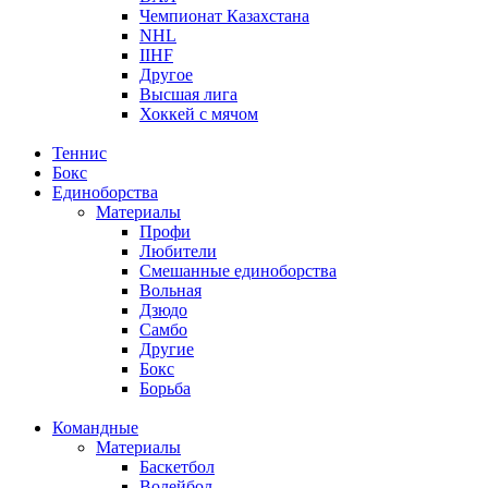
Чемпионат Казахстана
NHL
IIHF
Другое
Высшая лига
Хоккей с мячом
Теннис
Бокс
Единоборства
Материалы
Профи
Любители
Смешанные единоборства
Вольная
Дзюдо
Самбо
Другие
Бокс
Борьба
Командные
Материалы
Баскетбол
Волейбол