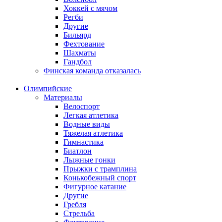
Хоккей с мячом
Регби
Другие
Бильярд
Фехтование
Шахматы
Гандбол
Финская команда отказалась
Олимпийские
Материалы
Велоспорт
Легкая атлетика
Водные виды
Тяжелая атлетика
Гимнастика
Биатлон
Лыжные гонки
Прыжки с трамплина
Конькобежный спорт
Фигурное катание
Другие
Гребля
Стрельба