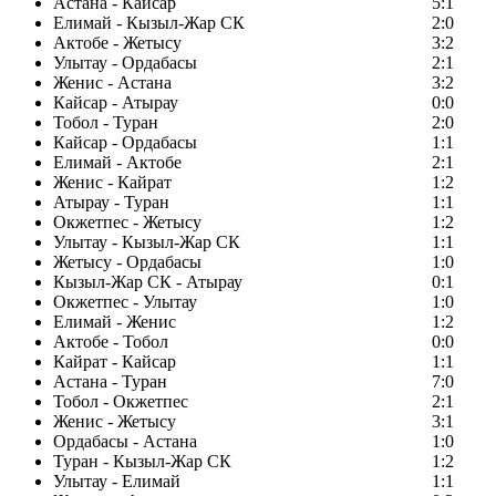
Астана - Кайсар
5:1
Елимай - Кызыл-Жар СК
2:0
Актобе - Жетысу
3:2
Улытау - Ордабасы
2:1
Женис - Астана
3:2
Кайсар - Атырау
0:0
Тобол - Туран
2:0
Кайсар - Ордабасы
1:1
Елимай - Актобе
2:1
Женис - Кайрат
1:2
Атырау - Туран
1:1
Окжетпес - Жетысу
1:2
Улытау - Кызыл-Жар СК
1:1
Жетысу - Ордабасы
1:0
Кызыл-Жар СК - Атырау
0:1
Окжетпес - Улытау
1:0
Елимай - Женис
1:2
Актобе - Тобол
0:0
Кайрат - Кайсар
1:1
Астана - Туран
7:0
Тобол - Окжетпес
2:1
Женис - Жетысу
3:1
Ордабасы - Астана
1:0
Туран - Кызыл-Жар СК
1:2
Улытау - Елимай
1:1