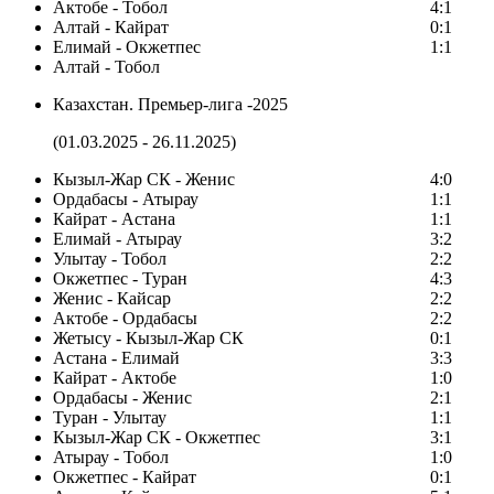
Актобе - Тобол
4:1
Алтай - Кайрат
0:1
Елимай - Окжетпес
1:1
Алтай - Тобол
Казахстан. Премьер-лига -2025
(01.03.2025 - 26.11.2025)
Кызыл-Жар СК - Женис
4:0
Ордабасы - Атырау
1:1
Кайрат - Астана
1:1
Елимай - Атырау
3:2
Улытау - Тобол
2:2
Окжетпес - Туран
4:3
Женис - Кайсар
2:2
Актобе - Ордабасы
2:2
Жетысу - Кызыл-Жар СК
0:1
Астана - Елимай
3:3
Кайрат - Актобе
1:0
Ордабасы - Женис
2:1
Туран - Улытау
1:1
Кызыл-Жар СК - Окжетпес
3:1
Атырау - Тобол
1:0
Окжетпес - Кайрат
0:1