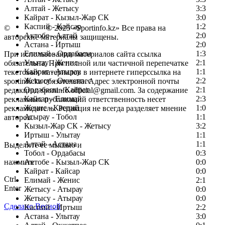
Алтай - Жетысу
3:3
Кайрат - Кызыл-Жар СК
3:0
Каспий - Кайсар
1:2
©
Copyright
© 2025 «Sportinfo.kz» Все права на
Актобе - Алтай
2:0
авторские материалы защищены.
Астана - Иртыш
2:0
Елимай - Ордабасы
1:3
При использовании материалов сайта ссылка
Улытау - Женис
2:1
обязательна. При полной или частичной перепечатке
Кайрат - Атырау
1:1
текстовых материалов в интернете гиперссылка на
Жетысу - Окжетпес
2:2
sportinfo.kz обязательна. Адрес электронной почты
Ордабасы - Кайрат
2:1
редакции: sportinfo.official@gmail.com. За содержание
Кайсар - Елимай
2:3
рекламных публикаций ответственность несет
Женис - Каспий
1:0
рекламодатель. Редакция не всегда разделяет мнение
Атырау - Тобол
1:1
авторов.
Кызыл-Жар СК - Жетысу
3:2
Заметили ошибку в тексте?
Иртыш - Улытау
1:1
Алтай - Астана
1:1
Выделите ее мышью и
Тобол - Ордабасы
0:3
нажмите
Актобе - Кызыл-Жар СК
0:0
Кайрат - Кайсар
0:0
Ctrl
Елимай - Женис
2:1
Enter
Жетысу - Атырау
0:0
Жетысу - Атырау
0:0
Сделано Весной
Каспий - Иртыш
2:2
Астана - Улытау
3:0