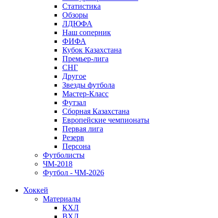
Статистика
Обзоры
ЛДЮФА
Наш соперник
ФИФА
Кубок Казахстана
Премьер-лига
СНГ
Другое
Звезды футбола
Мастер-Класс
Футзал
Сборная Казахстана
Европейские чемпионаты
Первая лига
Резерв
Персона
Футболисты
ЧМ-2018
Футбол - ЧМ-2026
Хоккей
Материалы
КХЛ
ВХЛ