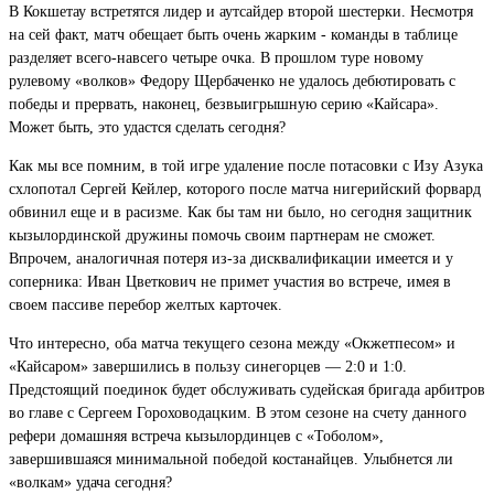
В Кокшетау встретятся лидер и аутсайдер второй шестерки. Несмотря
на сей факт, матч обещает быть очень жарким - команды в таблице
разделяет всего-навсего четыре очка. В прошлом туре новому
рулевому «волков» Федору Щербаченко не удалось дебютировать с
победы и прервать, наконец, безвыигрышную серию «Кайсара».
Может быть, это удастся сделать сегодня?
Как мы все помним, в той игре удаление после потасовки с Изу Азука
схлопотал Сергей Кейлер, которого после матча нигерийский форвард
обвинил еще и в расизме. Как бы там ни было, но сегодня защитник
кызылординской дружины помочь своим партнерам не сможет.
Впрочем, аналогичная потеря из-за дисквалификации имеется и у
соперника: Иван Цветкович не примет участия во встрече, имея в
своем пассиве перебор желтых карточек.
Что интересно, оба матча текущего сезона между «Окжетпесом» и
«Кайсаром» завершились в пользу синегорцев — 2:0 и 1:0.
Предстоящий поединок будет обслуживать судейская бригада арбитров
во главе с Сергеем Гороховодацким. В этом сезоне на счету данного
рефери домашняя встреча кызылординцев с «Тоболом»,
завершившаяся минимальной победой костанайцев. Улыбнется ли
«волкам» удача сегодня?