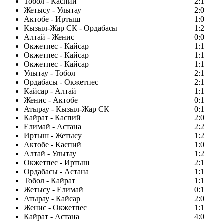
Тобол - Каспий
2:1
Жетысу - Улытау
2:0
Актобе - Иртыш
1:0
Кызыл-Жар СК - Ордабасы
1:2
Алтай - Женис
0:0
Окжетпес - Кайсар
1:1
Окжетпес - Кайсар
1:1
Окжетпес - Кайсар
1:1
Улытау - Тобол
2:1
Ордабасы - Окжетпес
2:1
Кайсар - Алтай
1:1
Женис - Актобе
0:1
Атырау - Кызыл-Жар СК
0:1
Кайрат - Каспий
2:0
Елимай - Астана
2:2
Иртыш - Жетысу
1:2
Актобе - Каспий
1:0
Алтай - Улытау
1:2
Окжетпес - Иртыш
2:1
Ордабасы - Астана
1:1
Тобол - Кайрат
1:1
Жетысу - Елимай
0:1
Атырау - Кайсар
2:0
Женис - Окжетпес
1:1
Кайрат - Астана
4:0