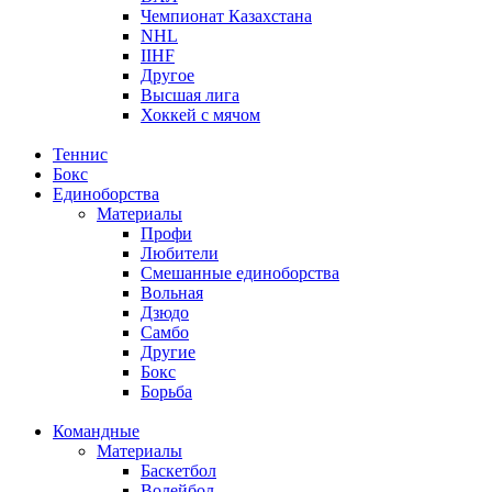
Чемпионат Казахстана
NHL
IIHF
Другое
Высшая лига
Хоккей с мячом
Теннис
Бокс
Единоборства
Материалы
Профи
Любители
Смешанные единоборства
Вольная
Дзюдо
Самбо
Другие
Бокс
Борьба
Командные
Материалы
Баскетбол
Волейбол