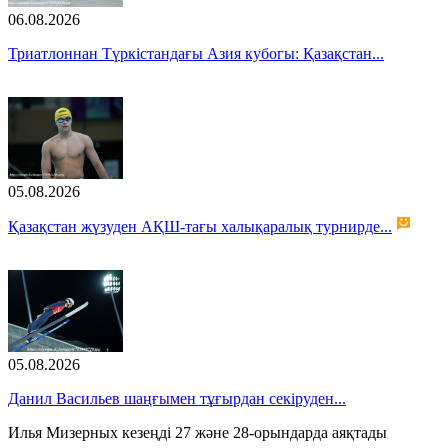
06.08.2026
Триатлоннан Түркістандағы Азия кубогы: Қазақстан...
05.08.2026
Қазақстан жүзуден АҚШ-тағы халықаралық турнирде...
05.08.2026
Данил Васильев шаңғымен тұғырдан секіруден...
Илья Мизерных кезеңді 27 және 28-орындарда аяқтады