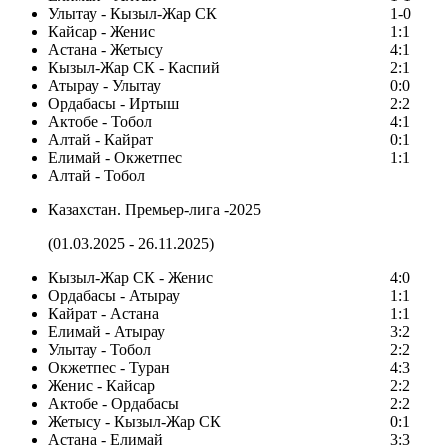
Улытау - Кызыл-Жар СК
1-0
Кайсар - Женис
1:1
Астана - Жетысу
4:1
Кызыл-Жар СК - Каспий
2:1
Атырау - Улытау
0:0
Ордабасы - Иртыш
2:2
Актобе - Тобол
4:1
Алтай - Кайрат
0:1
Елимай - Окжетпес
1:1
Алтай - Тобол
Казахстан. Премьер-лига -2025
(01.03.2025 - 26.11.2025)
Кызыл-Жар СК - Женис
4:0
Ордабасы - Атырау
1:1
Кайрат - Астана
1:1
Елимай - Атырау
3:2
Улытау - Тобол
2:2
Окжетпес - Туран
4:3
Женис - Кайсар
2:2
Актобе - Ордабасы
2:2
Жетысу - Кызыл-Жар СК
0:1
Астана - Елимай
3:3