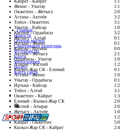
Кайрат - Кайрат
1:1
Женис - Улытау
1:1
Окжетпес - Жетысу
2:0
Астана - Актобе
3:2
Тобол - Окжетпес
3:1
Улытау - Кайсар
1:0
Главная
Каспий - Ордабасы
3:2
Новости
Жетысу - Алтай
0:1
Обзоры матчей
Иртыш - Женис
0:1
Спортивный календарь
Кайсар - Иртыш
0:0
Футболисты
Актобе - Жетысу
2:1
Блоги
Ордабасы - Улытау
1:0
Фотогалерея
Атырау - Каспий
1:2
Видео
Кызыл-Жар СК - Елимай
0:1
Карта сайта
Астана - Женис
1:0
Улытау - Ордабасы
0:1
Иртыш - Кайсар
1:2
Тобол - Алтай
3:1
Есть идея?
Окжетпес - Кайрат
1:3
Сообщить о мероприятии
Елимай - Кызыл-Жар СК
2:0
Каспий - Атырау
Перейти на старый сайт
2:0
Жетысу - Актобе
1:0
Елимай - Атырау
1:2
Кайрат - Окжетпес
5:0
Кызыл-Жар СК - Кайрат
2:4