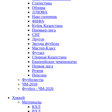
Статистика
Обзоры
ЛДЮФА
Наш соперник
ФИФА
Кубок Казахстана
Премьер-лига
СНГ
Другое
Звезды футбола
Мастер-Класс
Футзал
Сборная Казахстана
Европейские чемпионаты
Первая лига
Резерв
Персона
Футболисты
ЧМ-2018
Футбол - ЧМ-2026
Хоккей
Материалы
КХЛ
ВХЛ