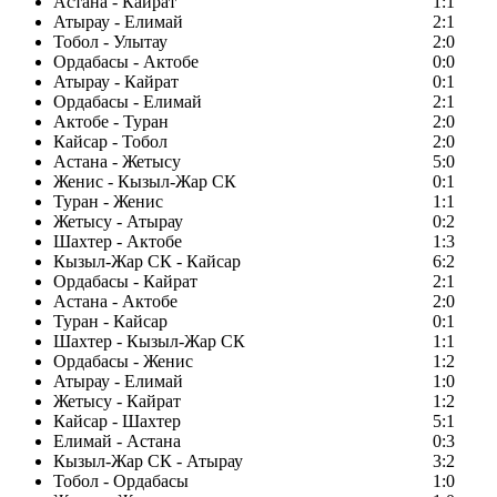
Астана - Кайрат
1:1
Атырау - Елимай
2:1
Тобол - Улытау
2:0
Ордабасы - Актобе
0:0
Атырау - Кайрат
0:1
Ордабасы - Елимай
2:1
Актобе - Туран
2:0
Кайсар - Тобол
2:0
Астана - Жетысу
5:0
Женис - Кызыл-Жар СК
0:1
Туран - Женис
1:1
Жетысу - Атырау
0:2
Шахтер - Актобе
1:3
Кызыл-Жар СК - Кайсар
6:2
Ордабасы - Кайрат
2:1
Астана - Актобе
2:0
Туран - Кайсар
0:1
Шахтер - Кызыл-Жар СК
1:1
Ордабасы - Женис
1:2
Атырау - Елимай
1:0
Жетысу - Кайрат
1:2
Кайсар - Шахтер
5:1
Елимай - Астана
0:3
Кызыл-Жар СК - Атырау
3:2
Тобол - Ордабасы
1:0