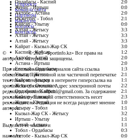
Ордабасы - Каспий
2:0
О проекте
Женис - Иртыш
0:0
Команда сайта
Актобе - Астана
2:0
Партнеры
Окжетпес - Тобол
2:1
Вакансии
Кайсар - Улытау
0:0
Вопросы
Алтай - Жетысу
3:3
Контакты
Алтай - Жетысу
3:3
Алтай - Жетысу
3:3
Кайрат - Кызыл-Жар СК
3:0
Каспий - Кайсар
1:2
©
Copyright
© 2025 «Sportinfo.kz» Все права на
Актобе - Алтай
2:0
авторские материалы защищены.
Астана - Иртыш
2:0
Елимай - Ордабасы
1:3
При использовании материалов сайта ссылка
Улытау - Женис
2:1
обязательна. При полной или частичной перепечатке
Кайрат - Атырау
1:1
текстовых материалов в интернете гиперссылка на
Жетысу - Окжетпес
2:2
sportinfo.kz обязательна. Адрес электронной почты
Ордабасы - Кайрат
2:1
редакции: sportinfo.official@gmail.com. За содержание
Кайсар - Елимай
2:3
рекламных публикаций ответственность несет
Женис - Каспий
1:0
рекламодатель. Редакция не всегда разделяет мнение
Атырау - Тобол
1:1
авторов.
Кызыл-Жар СК - Жетысу
3:2
Заметили ошибку в тексте?
Иртыш - Улытау
1:1
Алтай - Астана
1:1
Выделите ее мышью и
Тобол - Ордабасы
0:3
нажмите
Актобе - Кызыл-Жар СК
0:0