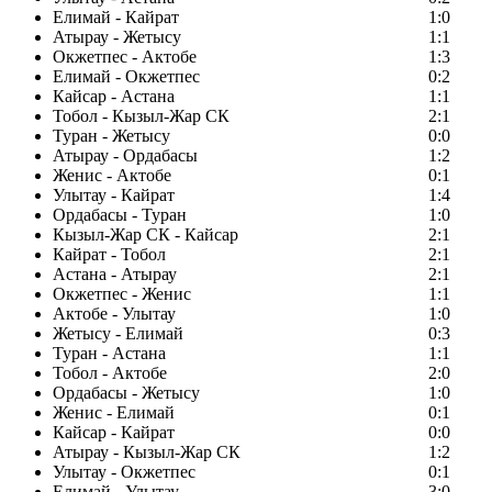
Елимай - Кайрат
1:0
Атырау - Жетысу
1:1
Окжетпес - Актобе
1:3
Елимай - Окжетпес
0:2
Кайсар - Астана
1:1
Тобол - Кызыл-Жар СК
2:1
Туран - Жетысу
0:0
Атырау - Ордабасы
1:2
Женис - Актобе
0:1
Улытау - Кайрат
1:4
Ордабасы - Туран
1:0
Кызыл-Жар СК - Кайсар
2:1
Кайрат - Тобол
2:1
Астана - Атырау
2:1
Окжетпес - Женис
1:1
Актобе - Улытау
1:0
Жетысу - Елимай
0:3
Туран - Астана
1:1
Тобол - Актобе
2:0
Ордабасы - Жетысу
1:0
Женис - Елимай
0:1
Кайсар - Кайрат
0:0
Атырау - Кызыл-Жар СК
1:2
Улытау - Окжетпес
0:1
Елимай - Улытау
3:0