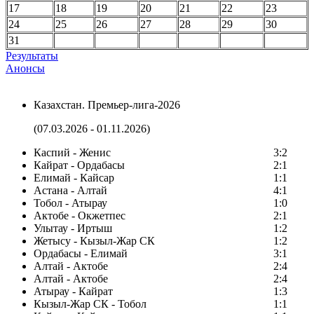
17
18
19
20
21
22
23
24
25
26
27
28
29
30
31
Результаты
Анонсы
Казахстан. Премьер-лига-2026
(07.03.2026 - 01.11.2026)
Каспий - Женис
3:2
Кайрат - Ордабасы
2:1
Елимай - Кайсар
1:1
Астана - Алтай
4:1
Тобол - Атырау
1:0
Актобе - Окжетпес
2:1
Улытау - Иртыш
1:2
Жетысу - Кызыл-Жар СК
1:2
Ордабасы - Елимай
3:1
Алтай - Актобе
2:4
Алтай - Актобе
2:4
Атырау - Кайрат
1:3
Кызыл-Жар СК - Тобол
1:1