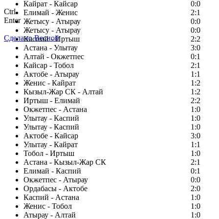
Кайрат - Кайсар
0:0
Ctrl
Елимай - Женис
2:1
Enter
Жетысу - Атырау
0:0
Жетысу - Атырау
0:0
Сделано Весной
Каспий - Иртыш
2:2
Астана - Улытау
3:0
Алтай - Окжетпес
0:1
Кайсар - Тобол
2:1
Актобе - Атырау
1:1
Женис - Кайрат
1:2
Кызыл-Жар СК - Алтай
1:2
Иртыш - Елимай
2:2
Окжетпес - Астана
1:0
Улытау - Каспий
1:0
Улытау - Каспий
1:0
Актобе - Кайсар
3:0
Улытау - Кайрат
1:1
Тобол - Иртыш
1:0
Астана - Кызыл-Жар СК
2:1
Елимай - Каспий
0:1
Окжетпес - Атырау
0:0
Ордабасы - Актобе
2:0
Каспий - Астана
1:0
Женис - Тобол
1:0
Атырау - Алтай
1:0