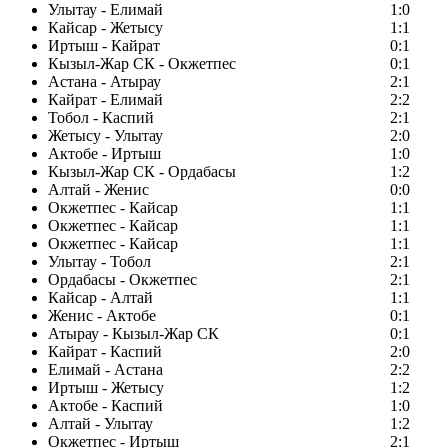
Улытау - Елимай
1:0
Кайсар - Жетысу
1:1
Иртыш - Кайрат
0:1
Кызыл-Жар СК - Окжетпес
0:1
Астана - Атырау
2:1
Кайрат - Елимай
2:2
Тобол - Каспий
2:1
Жетысу - Улытау
2:0
Актобе - Иртыш
1:0
Кызыл-Жар СК - Ордабасы
1:2
Алтай - Женис
0:0
Окжетпес - Кайсар
1:1
Окжетпес - Кайсар
1:1
Окжетпес - Кайсар
1:1
Улытау - Тобол
2:1
Ордабасы - Окжетпес
2:1
Кайсар - Алтай
1:1
Женис - Актобе
0:1
Атырау - Кызыл-Жар СК
0:1
Кайрат - Каспий
2:0
Елимай - Астана
2:2
Иртыш - Жетысу
1:2
Актобе - Каспий
1:0
Алтай - Улытау
1:2
Окжетпес - Иртыш
2:1