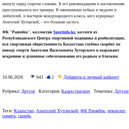
минуту перед стартом словами. К его рекомендациям и наставлениям
прислушивались все тренеры. В завоеванных кубках и медалях и
любителей, и мастеров международного класса, кого курировал
Анатолий Хуторской, - его большая заслуга.
ФК "Раимбек", коллектив
Sportinfo.kz
, коллеги из
Республиканского Центра спортивной медицины и реабилитации,
вся спортивная общественность Казахстана глубоко скорбят по
поводу смерти Анатолия Васильевича Хуторского и выражают
искренние и душевные соболезнования его родным и близким.
10.06.2026
643
2
Добавить в личный кабинет
Рубрика:
Другое
Категория:
Казахстанские
Тематика:
Другие
Теги:
Казахстан
,
Анатолий Хуторской
,
ФК Раимбек
,
некролог
,
память
,
скорбь