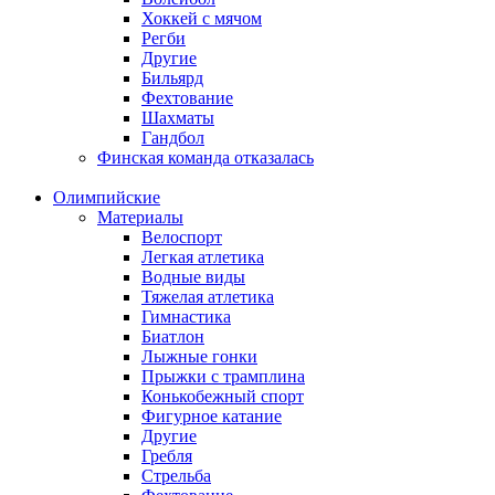
Хоккей с мячом
Регби
Другие
Бильярд
Фехтование
Шахматы
Гандбол
Финская команда отказалась
Олимпийские
Материалы
Велоспорт
Легкая атлетика
Водные виды
Тяжелая атлетика
Гимнастика
Биатлон
Лыжные гонки
Прыжки с трамплина
Конькобежный спорт
Фигурное катание
Другие
Гребля
Стрельба