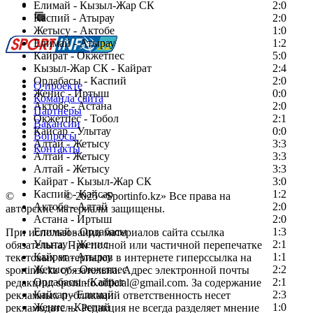
Сообщить о мероприятии
Елимай - Кызыл-Жар СК
2:0
Каспий - Атырау
Перейти на старый сайт
2:0
Жетысу - Актобе
1:0
Елимай - Атырау
1:2
Кайрат - Окжетпес
5:0
Кызыл-Жар СК - Кайрат
2:4
Ордабасы - Каспий
2:0
О проекте
Женис - Иртыш
0:0
Команда сайта
Актобе - Астана
2:0
Партнеры
Окжетпес - Тобол
2:1
Вакансии
Кайсар - Улытау
0:0
Вопросы
Алтай - Жетысу
3:3
Контакты
Алтай - Жетысу
3:3
Алтай - Жетысу
3:3
Кайрат - Кызыл-Жар СК
3:0
Каспий - Кайсар
1:2
©
Copyright
© 2025 «Sportinfo.kz» Все права на
Актобе - Алтай
2:0
авторские материалы защищены.
Астана - Иртыш
2:0
Елимай - Ордабасы
1:3
При использовании материалов сайта ссылка
Улытау - Женис
2:1
обязательна. При полной или частичной перепечатке
Кайрат - Атырау
1:1
текстовых материалов в интернете гиперссылка на
Жетысу - Окжетпес
2:2
sportinfo.kz обязательна. Адрес электронной почты
Ордабасы - Кайрат
2:1
редакции: sportinfo.official@gmail.com. За содержание
Кайсар - Елимай
2:3
рекламных публикаций ответственность несет
Женис - Каспий
1:0
рекламодатель. Редакция не всегда разделяет мнение