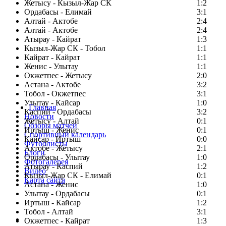
Жетысу - Кызыл-Жар СК
1:2
Ордабасы - Елимай
3:1
Алтай - Актобе
2:4
Алтай - Актобе
2:4
Атырау - Кайрат
1:3
Кызыл-Жар СК - Тобол
1:1
Кайрат - Кайрат
1:1
Женис - Улытау
1:1
Окжетпес - Жетысу
2:0
Астана - Актобе
3:2
Тобол - Окжетпес
3:1
Улытау - Кайсар
1:0
Главная
Каспий - Ордабасы
3:2
Новости
Жетысу - Алтай
0:1
Обзоры матчей
Иртыш - Женис
0:1
Спортивный календарь
Кайсар - Иртыш
0:0
Футболисты
Актобе - Жетысу
2:1
Блоги
Ордабасы - Улытау
1:0
Фотогалерея
Атырау - Каспий
1:2
Видео
Кызыл-Жар СК - Елимай
0:1
Карта сайта
Астана - Женис
1:0
Улытау - Ордабасы
0:1
Иртыш - Кайсар
1:2
Тобол - Алтай
3:1
Есть идея?
Окжетпес - Кайрат
1:3