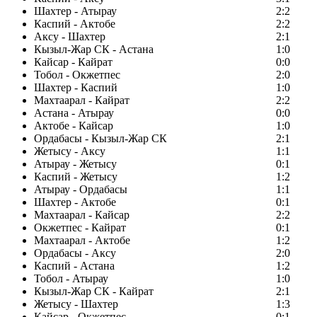
Шахтер - Атырау
2:2
Каспий - Актобе
2:2
Аксу - Шахтер
2:1
Кызыл-Жар СК - Астана
1:0
Кайсар - Кайрат
0:0
Тобол - Окжетпес
2:0
Шахтер - Каспий
1:0
Махтаарал - Кайрат
2:2
Астана - Атырау
0:0
Актобе - Кайсар
1:0
Ордабасы - Кызыл-Жар СК
2:1
Жетысу - Аксу
1:1
Атырау - Жетысу
0:1
Каспий - Жетысу
1:2
Атырау - Ордабасы
1:1
Шахтер - Актобе
0:1
Махтаарал - Кайсар
2:2
Окжетпес - Кайрат
0:1
Махтаарал - Актобе
1:2
Ордабасы - Аксу
2:0
Каспий - Астана
1:2
Тобол - Атырау
1:0
Кызыл-Жар СК - Кайрат
2:1
Жетысу - Шахтер
1:3
Кайсар - Окжетпес
0:1