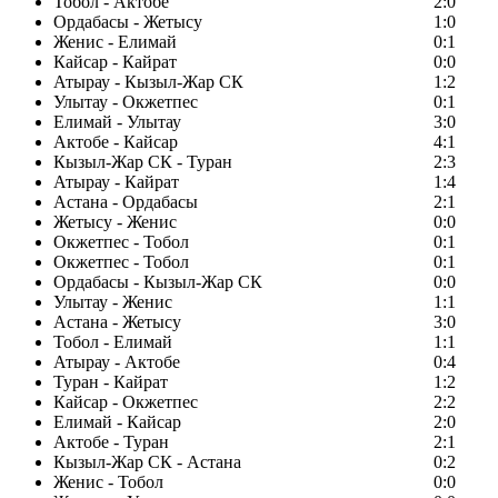
Тобол - Актобе
2:0
Ордабасы - Жетысу
1:0
Женис - Елимай
0:1
Кайсар - Кайрат
0:0
Атырау - Кызыл-Жар СК
1:2
Улытау - Окжетпес
0:1
Елимай - Улытау
3:0
Актобе - Кайсар
4:1
Кызыл-Жар СК - Туран
2:3
Атырау - Кайрат
1:4
Астана - Ордабасы
2:1
Жетысу - Женис
0:0
Окжетпес - Тобол
0:1
Окжетпес - Тобол
0:1
Ордабасы - Кызыл-Жар СК
0:0
Улытау - Женис
1:1
Астана - Жетысу
3:0
Тобол - Елимай
1:1
Атырау - Актобе
0:4
Туран - Кайрат
1:2
Кайсар - Окжетпес
2:2
Елимай - Кайсар
2:0
Актобе - Туран
2:1
Кызыл-Жар СК - Астана
0:2
Женис - Тобол
0:0