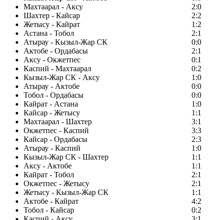
Махтаарал - Аксу
2:0
Шахтер - Кайсар
2:2
Жетысу - Кайрат
1:2
Астана - Тобол
2:1
Атырау - Кызыл-Жар СК
0:0
Актобе - Ордабасы
2:1
Аксу - Окжетпес
0:1
Каспий - Махтаарал
0:2
Кызыл-Жар СК - Аксу
1:0
Атырау - Актобе
0:0
Тобол - Ордабасы
0:0
Кайрат - Астана
1:0
Кайсар - Жетысу
1:1
Махтаарал - Шахтер
3:1
Окжетпес - Каспий
3:3
Кайсар - Ордабасы
2:3
Атырау - Каспий
1:0
Кызыл-Жар СК - Шахтер
1:1
Аксу - Актобе
1:1
Кайрат - Тобол
2:1
Окжетпес - Жетысу
2:1
Жетысу - Кызыл-Жар СК
1:1
Актобе - Кайрат
4:2
Тобол - Кайсар
0:2
Каспий - Аксу
3:1