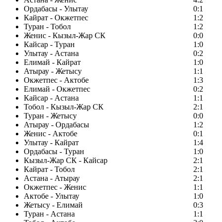
Ордабасы - Улытау
0:1
Кайрат - Окжетпес
1:2
Туран - Тобол
1:2
Женис - Кызыл-Жар СК
0:0
Кайсар - Туран
1:0
Улытау - Астана
0:2
Елимай - Кайрат
1:0
Атырау - Жетысу
1:1
Окжетпес - Актобе
1:3
Елимай - Окжетпес
0:2
Кайсар - Астана
1:1
Тобол - Кызыл-Жар СК
2:1
Туран - Жетысу
0:0
Атырау - Ордабасы
1:2
Женис - Актобе
0:1
Улытау - Кайрат
1:4
Ордабасы - Туран
1:0
Кызыл-Жар СК - Кайсар
2:1
Кайрат - Тобол
2:1
Астана - Атырау
2:1
Окжетпес - Женис
1:1
Актобе - Улытау
1:0
Жетысу - Елимай
0:3
Туран - Астана
1:1