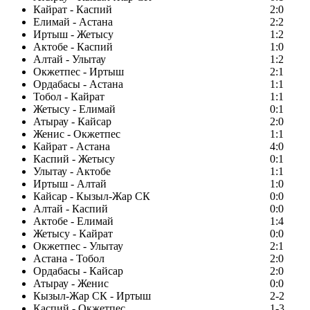
Кайрат - Каспий
2:0
Елимай - Астана
2:2
Иртыш - Жетысу
1:2
Актобе - Каспий
1:0
Алтай - Улытау
1:2
Окжетпес - Иртыш
2:1
Ордабасы - Астана
1:1
Тобол - Кайрат
1:1
Жетысу - Елимай
0:1
Атырау - Кайсар
2:0
Женис - Окжетпес
1:1
Кайрат - Астана
4:0
Каспий - Жетысу
0:1
Улытау - Актобе
1:1
Иртыш - Алтай
1:0
Кайсар - Кызыл-Жар СК
0:0
Алтай - Каспий
0:0
Актобе - Елимай
1:4
Жетысу - Кайрат
0:0
Окжетпес - Улытау
2:1
Астана - Тобол
2:0
Ордабасы - Кайсар
2:0
Атырау - Женис
0:0
Кызыл-Жар СК - Иртыш
2-2
Каспий - Окжетпес
1-3