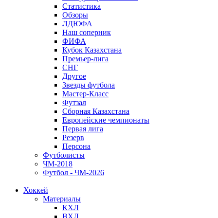
Статистика
Обзоры
ЛДЮФА
Наш соперник
ФИФА
Кубок Казахстана
Премьер-лига
СНГ
Другое
Звезды футбола
Мастер-Класс
Футзал
Сборная Казахстана
Европейские чемпионаты
Первая лига
Резерв
Персона
Футболисты
ЧМ-2018
Футбол - ЧМ-2026
Хоккей
Материалы
КХЛ
ВХЛ