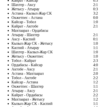
Кайрат - Кайсар
0:3
Шахтер - Аксу
2:1
Жетысу - Атырау
0:3
Астана - Кызыл-Жар СК
3:2
Окжетпес - Астана
0:0
Кайсар - Тобол
1:0
Кайрат - Актобе
2:1
Махтаарал - Ордабасы
Атырау - Шахтер
2:1
Аксу - Каспий
0:1
Кызыл-Жар СК - Жетысу
1:0
Каспий - Атырау
1:1
Шахтер - Кызыл-Жар СК
1:0
Жетысу - Окжетпес
1:0
Тобол - Кайрат
2:3
Ордабасы - Кайсар
4:0
Актобе - Аксу
2:1
Астана - Махтаарал
2:0
Тобол - Актобе
2:2
Кайсар - Астана
1:2
Окжетпес - Шахтер
1:1
Атырау - Аксу
2:1
Кайрат - Ордабасы
2:2
Махтаарал - Жетысу
1:2
Кызыл-Жар СК - Каспий
1:1