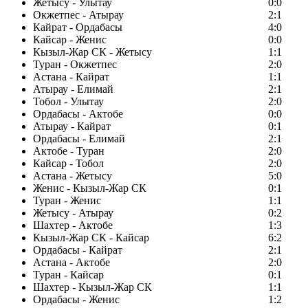
Жетысу - Улытау
0:0
Окжетпес - Атырау
2:1
Кайрат - Ордабасы
4:0
Кайсар - Женис
0:0
Кызыл-Жар СК - Жетысу
1:1
Туран - Окжетпес
2:0
Астана - Кайрат
1:1
Атырау - Елимай
2:1
Тобол - Улытау
2:0
Ордабасы - Актобе
0:0
Атырау - Кайрат
0:1
Ордабасы - Елимай
2:1
Актобе - Туран
2:0
Кайсар - Тобол
2:0
Астана - Жетысу
5:0
Женис - Кызыл-Жар СК
0:1
Туран - Женис
1:1
Жетысу - Атырау
0:2
Шахтер - Актобе
1:3
Кызыл-Жар СК - Кайсар
6:2
Ордабасы - Кайрат
2:1
Астана - Актобе
2:0
Туран - Кайсар
0:1
Шахтер - Кызыл-Жар СК
1:1
Ордабасы - Женис
1:2