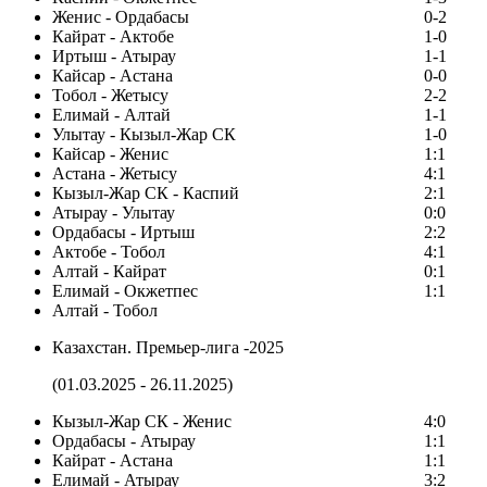
Женис - Ордабасы
0-2
Кайрат - Актобе
1-0
Иртыш - Атырау
1-1
Кайсар - Астана
0-0
Тобол - Жетысу
2-2
Елимай - Алтай
1-1
Улытау - Кызыл-Жар СК
1-0
Кайсар - Женис
1:1
Астана - Жетысу
4:1
Кызыл-Жар СК - Каспий
2:1
Атырау - Улытау
0:0
Ордабасы - Иртыш
2:2
Актобе - Тобол
4:1
Алтай - Кайрат
0:1
Елимай - Окжетпес
1:1
Алтай - Тобол
Казахстан. Премьер-лига -2025
(01.03.2025 - 26.11.2025)
Кызыл-Жар СК - Женис
4:0
Ордабасы - Атырау
1:1
Кайрат - Астана
1:1
Елимай - Атырау
3:2