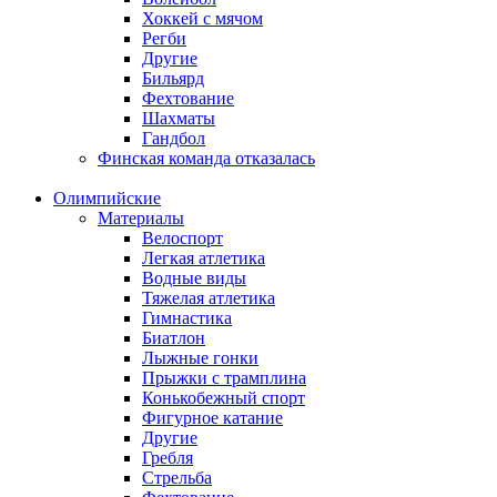
Хоккей с мячом
Регби
Другие
Бильярд
Фехтование
Шахматы
Гандбол
Финская команда отказалась
Олимпийские
Материалы
Велоспорт
Легкая атлетика
Водные виды
Тяжелая атлетика
Гимнастика
Биатлон
Лыжные гонки
Прыжки с трамплина
Конькобежный спорт
Фигурное катание
Другие
Гребля
Стрельба