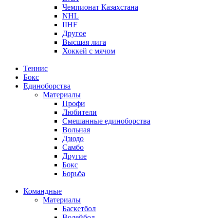
Чемпионат Казахстана
NHL
IIHF
Другое
Высшая лига
Хоккей с мячом
Теннис
Бокс
Единоборства
Материалы
Профи
Любители
Смешанные единоборства
Вольная
Дзюдо
Самбо
Другие
Бокс
Борьба
Командные
Материалы
Баскетбол
Волейбол