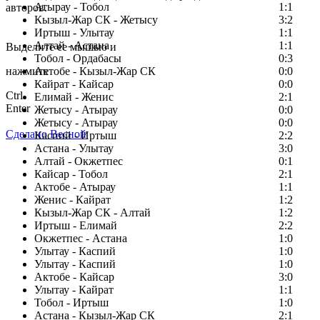
Атырау - Тобол
1:1
авторов.
Кызыл-Жар СК - Жетысу
3:2
Заметили ошибку в тексте?
Иртыш - Улытау
1:1
Алтай - Астана
1:1
Выделите ее мышью и
Тобол - Ордабасы
0:3
нажмите
Актобе - Кызыл-Жар СК
0:0
Кайрат - Кайсар
0:0
Ctrl
Елимай - Женис
2:1
Enter
Жетысу - Атырау
0:0
Жетысу - Атырау
0:0
Сделано Весной
Каспий - Иртыш
2:2
Астана - Улытау
3:0
Алтай - Окжетпес
0:1
Кайсар - Тобол
2:1
Актобе - Атырау
1:1
Женис - Кайрат
1:2
Кызыл-Жар СК - Алтай
1:2
Иртыш - Елимай
2:2
Окжетпес - Астана
1:0
Улытау - Каспий
1:0
Улытау - Каспий
1:0
Актобе - Кайсар
3:0
Улытау - Кайрат
1:1
Тобол - Иртыш
1:0
Астана - Кызыл-Жар СК
2:1