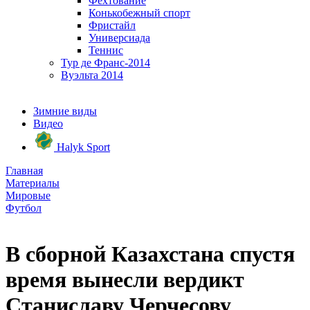
Фехтование
Конькобежный спорт
Фристайл
Универсиада
Теннис
Тур де Франс-2014
Вуэльта 2014
Зимние виды
Видео
Halyk Sport
Главная
Материалы
Мировые
Футбол
В сборной Казахстана спустя
время вынесли вердикт
Станиславу Черчесову