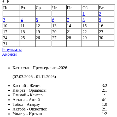
Пн.
Вт.
Ср.
Чт.
Пт.
Сб.
Вс.
1
2
3
4
5
6
7
8
9
10
11
12
13
14
15
16
17
18
19
20
21
22
23
24
25
26
27
28
29
30
31
Результаты
Анонсы
Казахстан. Премьер-лига-2026
(07.03.2026 - 01.11.2026)
Каспий - Женис
3:2
Кайрат - Ордабасы
2:1
Елимай - Кайсар
1:1
Астана - Алтай
4:1
Тобол - Атырау
1:0
Актобе - Окжетпес
2:1
Улытау - Иртыш
1:2