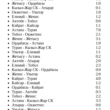
Жетысу - Ордабасы
1:0
Кызыл-Жар СК - Атырау
0:1
Окжетпес - Улытау
1:0
Елимай - Женис
1:2
Актобе - Тобол
0:0
Кайрат - Кайсар
1:1
Астана - Туран
7:0
Тобол - Окжетпес
2:1
Женис - Жетысу
3:1
Ордабасы - Астана
1:0
Туран - Кызыл-Жар СК
1:2
Улытау - Елимай
1:1
Жетысу - Астана
0:2
Актобе - Атырау
2:0
Елимай - Тобол
2:3
Кызыл-Жар СК - Ордабасы
0:0
Женис - Улытау
2:0
Кайрат - Туран
4:0
Кайсар - Елимай
1:2
Ордабасы - Кайрат
0:1
Туран - Актобе
0:3
Тобол - Женис
2:2
Астана - Кызыл-Жар СК
3:3
Атырау - Окжетпес
0:0
Улытау - Жетысу
1:2