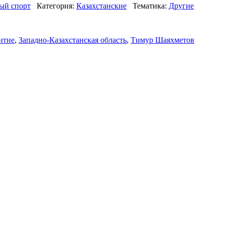
ый спорт
Категория:
Казахстанские
Тематика:
Другие
итие
,
Западно-Казахстанская область
,
Тимур Шаяхметов