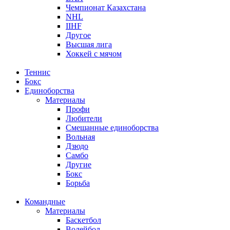
Чемпионат Казахстана
NHL
IIHF
Другое
Высшая лига
Хоккей с мячом
Теннис
Бокс
Единоборства
Материалы
Профи
Любители
Смешанные единоборства
Вольная
Дзюдо
Самбо
Другие
Бокс
Борьба
Командные
Материалы
Баскетбол
Волейбол