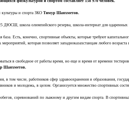
ающихся физкультурой и спортом составляет 158 970 человек.
й культуры и спорта ЗКО
Тимур Шаяхметов.
25 ДЮСШ, школа олимпийского резерва, школа-интернат для одаренных в
база. Есть, конечно, спортивные объекты, которые требуют капитального
 мероприятий, которая позволяет западноказахстанцам любого возраста 
ваться в свободное от работы время, но еще и время от времени тестиро
р Шаяхметов.
ия, в том числе, работников сфер здравоохранения и образования, госу
ывников и молодежь, в целом. Организуется множество спортивных состя
робегов, соревнований по лыжному и другим видам спорта. В спортивных