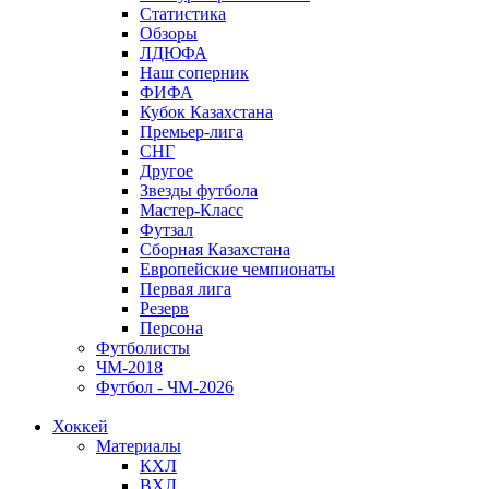
Статистика
Обзоры
ЛДЮФА
Наш соперник
ФИФА
Кубок Казахстана
Премьер-лига
СНГ
Другое
Звезды футбола
Мастер-Класс
Футзал
Сборная Казахстана
Европейские чемпионаты
Первая лига
Резерв
Персона
Футболисты
ЧМ-2018
Футбол - ЧМ-2026
Хоккей
Материалы
КХЛ
ВХЛ