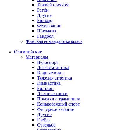
Хоккей с мячом
Регби
Другие
Бильярд
Фехтование
Шахматы
Гандбол
Финская команда отказалась
Олимпийские
Материалы
Велоспорт
Легкая атлетика
Водные виды
Тяжелая атлетика
Гимнастика
Биатлон
Лыжные гонки
Прыжки с трамплина
Конькобежный спорт
Фигурное катание
Другие
Гребля
Стрельба