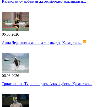
Қазақстан су добынан жасөспірімдер арасындағы...
06.08.2026
Анна Черкашина жеңіл атлетикадан Қазақстан...
06.08.2026
Триатлоннан Түркістандағы Азия кубогы: Қазақстан...