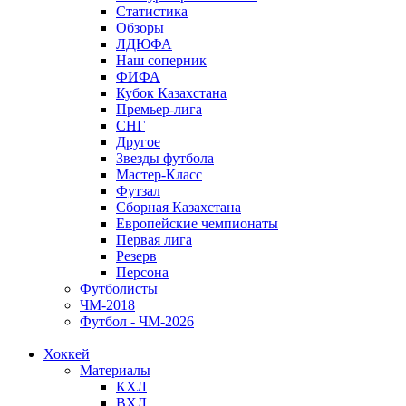
Статистика
Обзоры
ЛДЮФА
Наш соперник
ФИФА
Кубок Казахстана
Премьер-лига
СНГ
Другое
Звезды футбола
Мастер-Класс
Футзал
Сборная Казахстана
Европейские чемпионаты
Первая лига
Резерв
Персона
Футболисты
ЧМ-2018
Футбол - ЧМ-2026
Хоккей
Материалы
КХЛ
ВХЛ