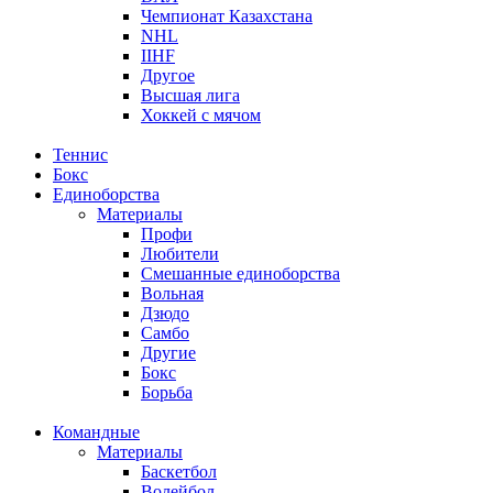
Чемпионат Казахстана
NHL
IIHF
Другое
Высшая лига
Хоккей с мячом
Теннис
Бокс
Единоборства
Материалы
Профи
Любители
Смешанные единоборства
Вольная
Дзюдо
Самбо
Другие
Бокс
Борьба
Командные
Материалы
Баскетбол
Волейбол