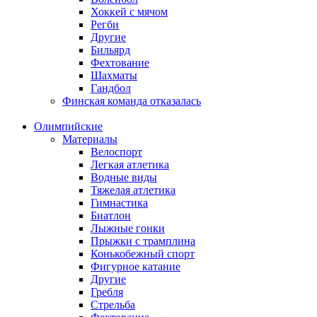
Хоккей с мячом
Регби
Другие
Бильярд
Фехтование
Шахматы
Гандбол
Финская команда отказалась
Олимпийские
Материалы
Велоспорт
Легкая атлетика
Водные виды
Тяжелая атлетика
Гимнастика
Биатлон
Лыжные гонки
Прыжки с трамплина
Конькобежный спорт
Фигурное катание
Другие
Гребля
Стрельба