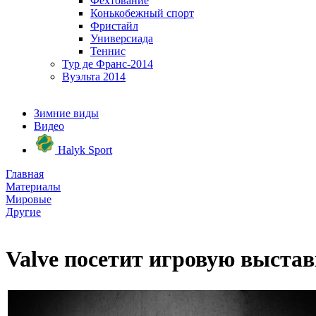
Фехтование
Конькобежный спорт
Фристайл
Универсиада
Теннис
Тур де Франс-2014
Вуэльта 2014
Зимние виды
Видео
Halyk Sport
Главная
Материалы
Мировые
Другие
Valve посетит игровую выста