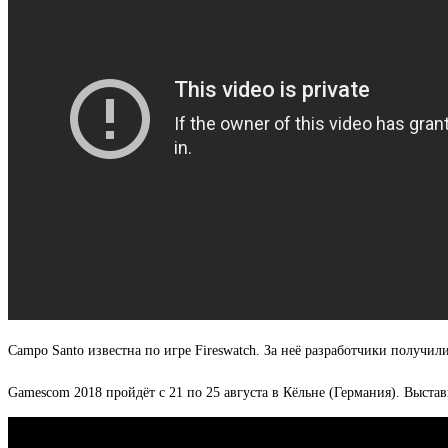
Campo Santo известна по игре Fireswatch. За неё разработчики получ
Gamescom 2018 пройдёт с 21 по 25 августа в Кёльне (Германия). Выставка