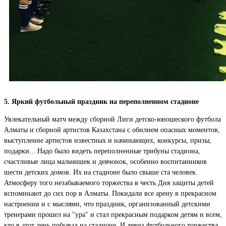
5. Яркий футбольный праздник на переполненном стадионе
Увлекательный матч между сборной Лиги детско-юношеского футбола
Алматы и сборной артистов Казахстана с обилием опасных моментов,
выступление артистов известных и начинающих, конкурсы, призы,
подарки... Надо было видеть переполненные трибуны стадиона,
счастливые лица мальчишек и девчонок, особенно воспитанников
шести детских домов. Их на стадионе было свыше ста человек.
Атмосферу того незабываемого торжества в честь Дня защиты детей
вспоминают до сих пор в Алматы. Покидали все арену в прекрасном
настроении и с мыслями, что праздник, организованный детскими
тренерами прошел на "ура" и стал прекрасным подарком детям и всем,
кто в этот день побывал на стадионе. И девиз футбольного торжества