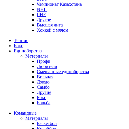
Чемпионат Казахстана
NHL
IIHF
Другое
Высшая лига
Хоккей с мячом
Теннис
Бокс
Единоборства
Материалы
Профи
Любители
Смешанные единоборства
Вольная
Дзюдо
Самбо
Другие
Бокс
Борьба
Командные
Материалы
Баскетбол
Волейбол