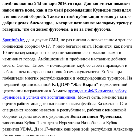
опубликованный 14 января 2016-го года. Данная статья поможет
напомнить всем, как и по чьей рекомендации Кузнецов появился
в юношеской сборной. Также из этой публикации можно узнать о
добрых делах Александра, которые позволяют молодому тренеру
говорить, что он живет футболом, а не за счет футбола.
Sportinfo.kz
, да и другие СМИ, не раз писали о новоявленном тренере
юношеской сборной U-17. У него богатый опыт. Помнится, как почти
10 лет назад молодого тренера не заявляли с его мальчишками в
чемпионат города. Амбициозный и пробивной наставник добился
своего. Сейчас "Енбек" – полноценный клуб со своей пирамидой и
работа в нем построена на полной самоокупаемости. Енбековцы –
победители многих республиканских и международных турниров. На
недавней организованной
КЛДЮФ "Жас Кыран"
торжественной
церемонии награждения в Алматы
президент ФФК отметил работу
Кузнецова и успехи его воспитанников.
Может быть, именно там и
оценил работу молодого наставника глава футбола Казахстана. Сам
специалист хорошо известен в республике и, работая с юношеской
сборной страны вместе с украинцем
Константином Фроловым
,
завоевывал Кубок Президента Нурсултана Назарбаева и Кубок
развития УЕФА. Да и 17-летних юниоров всей республики Александр
Евгеньевич знает прекрасно.