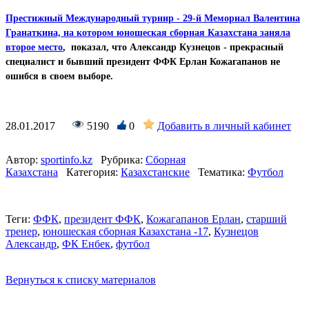
Престижный Международный турнир - 29-й Мемориал Валентина
Гранаткина, на котором юношеская сборная Казахстана заняла
второе место
, показал, что Александр Кузнецов - прекрасный
специалист и бывший президент ФФК Ерлан Кожагапанов не
ошибся в своем выборе.
28.01.2017
5190
0
Добавить в личный кабинет
Автор:
sportinfo.kz
Рубрика:
Сборная
Казахстана
Категория:
Казахстанские
Тематика:
Футбол
Теги:
ФФК
,
президент ФФК
,
Кожагапанов Ерлан
,
старший
тренер
,
юношеская сборная Казахстана -17
,
Кузнецов
Александр
,
ФК Енбек
,
футбол
Вернуться к списку материалов