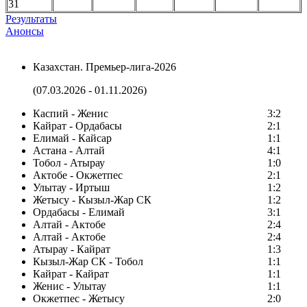
31
Результаты
Анонсы
Казахстан. Премьер-лига-2026
(07.03.2026 - 01.11.2026)
Каспий - Женис
3:2
Кайрат - Ордабасы
2:1
Елимай - Кайсар
1:1
Астана - Алтай
4:1
Тобол - Атырау
1:0
Актобе - Окжетпес
2:1
Улытау - Иртыш
1:2
Жетысу - Кызыл-Жар СК
1:2
Ордабасы - Елимай
3:1
Алтай - Актобе
2:4
Алтай - Актобе
2:4
Атырау - Кайрат
1:3
Кызыл-Жар СК - Тобол
1:1
Кайрат - Кайрат
1:1
Женис - Улытау
1:1
Окжетпес - Жетысу
2:0