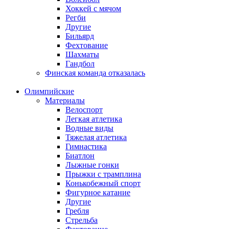
Хоккей с мячом
Регби
Другие
Бильярд
Фехтование
Шахматы
Гандбол
Финская команда отказалась
Олимпийские
Материалы
Велоспорт
Легкая атлетика
Водные виды
Тяжелая атлетика
Гимнастика
Биатлон
Лыжные гонки
Прыжки с трамплина
Конькобежный спорт
Фигурное катание
Другие
Гребля
Стрельба