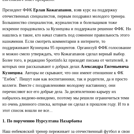
Президент ФФК
Ерлан Кожагапанов
, взяв курс на поддержку
отечественных специалистов, первым поздравил молодого тренера.
Большинство специалистов, журналистов и болельщиков тоже
искренне порадовались за Кузнецова и поддержали решение ФФК. Но
нашлись и такие, кто начал ставить под сомнение правильность этого
назначения. Если смотреть комментарии в интернете, то
поддерживают Кузнецова 95 процентов. Организуй ФФК голосование
и можно смело утверждать, что Кожагапанов сделал верный выбор.
Более того, в редакцию Sportinfo.kz приходят письма от читателей, в
которых они рассказывают о добрых делах
Александра Евгеньевича
Кузнецова
. Авторы не скрывают, что они имеют отношение к ФК
"Енбек". Пишут нам как воспитанники, так и родители, да и просто
коллеги. Вместе с поздравлениями молодому наставнику, они
перечисляют все его добрые дела. За десятилетнюю карьеру их
набралось видимо-невидимо, поэтому мы решили ограничиться теми
из очень длинного списка, которые он сделал в прошлом году. И то в
этот список вошли не все...
1. По поручению Нурсултана Назарбаева
Наш енбековский тренер переживает за отечественный футбол и свои