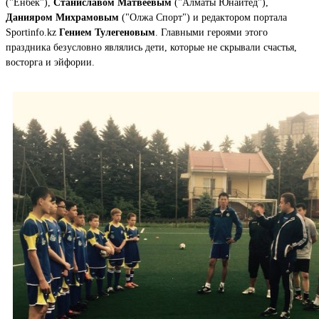
("Енбек"),
Станиславом Матвеевым
("Алматы Юнайтед"),
Данияром Михрамовым
("Олжа Спорт") и редактором портала
Sportinfo.kz
Гением Тулегеновым
. Главными героями этого
праздника безусловно являлись дети, которые не скрывали счастья,
восторга и эйфории.