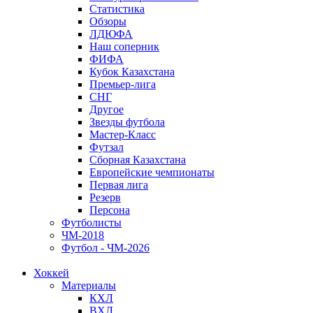
Статистика
Обзоры
ЛДЮФА
Наш соперник
ФИФА
Кубок Казахстана
Премьер-лига
СНГ
Другое
Звезды футбола
Мастер-Класс
Футзал
Сборная Казахстана
Европейские чемпионаты
Первая лига
Резерв
Персона
Футболисты
ЧМ-2018
Футбол - ЧМ-2026
Хоккей
Материалы
КХЛ
ВХЛ