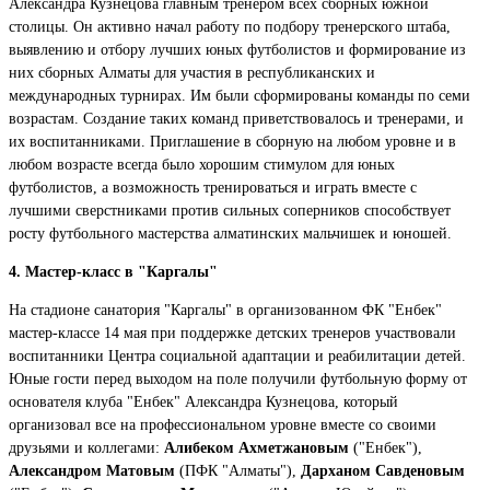
Александра Кузнецова главным тренером всех сборных южной
столицы. Он активно начал работу по подбору тренерского штаба,
выявлению и отбору лучших юных футболистов и формирование из
них сборных Алматы для участия в республиканских и
международных турнирах. Им были сформированы команды по семи
возрастам. Создание таких команд приветствовалось и тренерами, и
их воспитанниками. Приглашение в сборную на любом уровне и в
любом возрасте всегда было хорошим стимулом для юных
футболистов, а возможность тренироваться и играть вместе с
лучшими сверстниками против сильных соперников способствует
росту футбольного мастерства алматинских мальчишек и юношей.
4. Мастер-класс в "Каргалы"
На стадионе санатория "Каргалы" в организованном ФК "Енбек"
мастер-классе 14 мая при поддержке детских тренеров участвовали
воспитанники Центра социальной адаптации и реабилитации детей.
Юные гости перед выходом на поле получили футбольную форму от
основателя клуба "Енбек" Александра Кузнецова, который
организовал все на профессиональном уровне вместе со своими
друзьями и коллегами:
Алибеком Ахметжановым
("Енбек"),
Александром Матовым
(ПФК "Алматы"),
Дарханом Савденовым