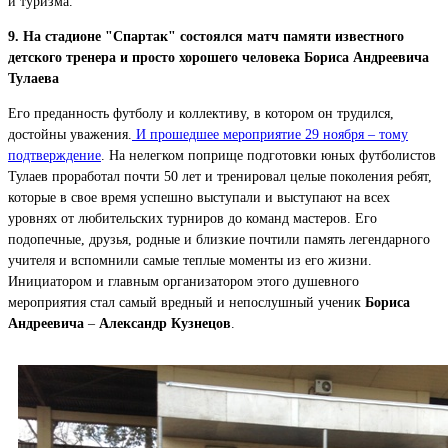
и туризма.
9. На стадионе "Спартак" состоялся матч памяти известного
детского тренера и просто хорошего человека Бориса Андреевича
Тулаева
Его преданность футболу и коллективу, в котором он трудился,
достойны уважения.
И прошедшее мероприятие 29 ноября – тому
подтверждение
. На нелегком поприще подготовки юных футболистов
Тулаев проработал почти 50 лет и тренировал целые поколения ребят,
которые в свое время успешно выступали и выступают на всех
уровнях от любительских турниров до команд мастеров. Его
подопечные, друзья, родные и близкие почтили память легендарного
учителя и вспомнили самые теплые моменты из его жизни.
Инициатором и главным организатором этого душевного
мероприятия стал самый вредный и непослушный ученик
Бориса
Андреевича
–
Александр Кузнецов
.