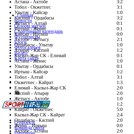
Астана - Актобе
3:2
Тобол - Окжетпес
3:1
Улытау - Кайсар
1:0
Главная
Каспий - Ордабасы
3:2
Новости
Жетысу - Алтай
0:1
Обзоры матчей
Иртыш - Женис
0:1
Спортивный календарь
Кайсар - Иртыш
0:0
Футболисты
Актобе - Жетысу
2:1
Блоги
Ордабасы - Улытау
1:0
Фотогалерея
Атырау - Каспий
1:2
Видео
Кызыл-Жар СК - Елимай
0:1
Карта сайта
Астана - Женис
1:0
Улытау - Ордабасы
0:1
Иртыш - Кайсар
1:2
Тобол - Алтай
3:1
Есть идея?
Окжетпес - Кайрат
1:3
Сообщить о мероприятии
Елимай - Кызыл-Жар СК
2:0
Каспий - Атырау
Перейти на старый сайт
2:0
Жетысу - Актобе
1:0
Елимай - Атырау
1:2
Кайрат - Окжетпес
5:0
Кызыл-Жар СК - Кайрат
2:4
Ордабасы - Каспий
2:0
О проекте
Женис - Иртыш
0:0
Команда сайта
Актобе - Астана
2:0
Партнеры