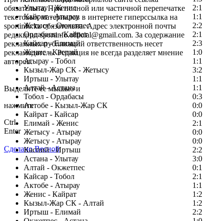
Улытау - Женис
2:1
обязательна. При полной или частичной перепечатке
Кайрат - Атырау
1:1
текстовых материалов в интернете гиперссылка на
Жетысу - Окжетпес
2:2
sportinfo.kz обязательна. Адрес электронной почты
Ордабасы - Кайрат
2:1
редакции: sportinfo.official@gmail.com. За содержание
Кайсар - Елимай
2:3
рекламных публикаций ответственность несет
Женис - Каспий
1:0
рекламодатель. Редакция не всегда разделяет мнение
Атырау - Тобол
1:1
авторов.
Кызыл-Жар СК - Жетысу
3:2
Заметили ошибку в тексте?
Иртыш - Улытау
1:1
Алтай - Астана
1:1
Выделите ее мышью и
Тобол - Ордабасы
0:3
нажмите
Актобе - Кызыл-Жар СК
0:0
Кайрат - Кайсар
0:0
Ctrl
Елимай - Женис
2:1
Enter
Жетысу - Атырау
0:0
Жетысу - Атырау
0:0
Сделано Весной
Каспий - Иртыш
2:2
Астана - Улытау
3:0
Алтай - Окжетпес
0:1
Кайсар - Тобол
2:1
Актобе - Атырау
1:1
Женис - Кайрат
1:2
Кызыл-Жар СК - Алтай
1:2
Иртыш - Елимай
2:2
Окжетпес - Астана
1:0