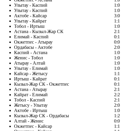
Улытау - Каспий
1:0
Улытау - Каспий
1:0
Актобе - Кайсар
3:0
Улытау - Кайрат
1:1
Тобол - Иртыш
1:0
Астана - Кызыл-Жар СК
2:1
Елимай - Каспий
0:1
Окжетпес - Атырау
0:0
Ордабасы - Актобе
2:0
Каспий - Астана
1:0
Женис - Тобол
1:0
Атырау - Алтай
1:0
Улытау - Елимай
1:0
Кайсар - Жетысу
1:1
Иртыш - Кайрат
0:1
Кызыл-Жар СК - Окжетпес
0:1
Астана - Атырау
2:1
Кайрат - Елимай
2:2
Тобол - Каспий
2:1
Жетысу - Улытау
2:0
Актобе - Иртыш
1:0
Кызыл-Жар СК - Ордабасы
1:2
Алтай - Женис
0:0
Окжетпес - Кайсар
1:1