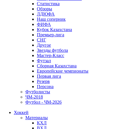
Статистика
Обзоры
ЛДЮФА
Наш соперник
ФИФА
Кубок Казахстана
Премьер-лига
СНГ
Другое
Звезды футбола
Мастер-Класс
Футзал
Сборная Казахстана
Европейские чемпионаты
Первая лига
Резерв
Персона
Футболисты
ЧМ-2018
Футбол - ЧМ-2026
Хоккей
Материалы
КХЛ
ВХЛ