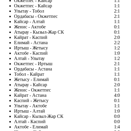
Окжетпес - Кайсар
1:1
Окжетпес - Кайсар
1:1
Улытау - Тобол
2:1
Ордабасы - Окжетпес
2:1
Кайсар - Алтай
1:1
Женис - Актобе
0:1
Атырау - Кызыл-Жар СК
0:1
Кайрат - Каспий
2:0
Елимай - Астана
2:2
Иртыш - Жетысу
1:2
Актобе - Каспий
1:0
Алтай - Улытау
1:2
Окжетпес - Иртыш
2:1
Ордабасы - Астана
1:1
Тобол - Кайрат
1:1
Жетысу - Елимай
0:1
Атырау - Кайсар
2:0
Женис - Окжетпес
1:1
Кайрат - Астана
4:0
Каспий - Жетысу
0:1
Улытау - Актобе
1:1
Иртыш - Алтай
1:0
Кайсар - Кызыл-Жар СК
0:0
Алтай - Каспий
0:0
Актобе - Елимай
1:4