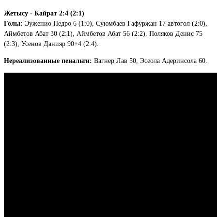
Жетысу - Кайрат 2:4 (2:1)
Голы:
Эуженио Педро 6 (1:0), Суюмбаев Гафуржан 17 автогол (2:0),
Аймбетов Абат 30 (2:1), Аймбетов Абат 56 (2:2), Поляков Денис 75
(2:3), Усенов Данияр 90+4 (2:4).
Нереализованные пенальти:
Вагнер Лав 50, Эсеола Адеринсола 60.