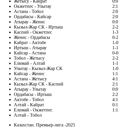
Жетысу - Кайрат
0:0
Окжетпес - Улытау
2:1
Астана - Тобол
2:0
Ордабасы - Кайсар
2:0
Атырау - Женис
0:0
Кызыл-Жар СК - Иртыш
2-2
Каспий - Окжетпес
1-3
Женис - Ордабасы
0-2
Кайрат - Актобе
1-0
Иртыш - Атырау
1-1
Кайсар - Астана
0-0
Тобол - Жетысу
2-2
Елимай - Алтай
1-1
Улытау - Кызыл-Жар СК
1-0
Кайсар - Женис
1:1
Астана - Жетысу
4:1
Кызыл-Жар СК - Каспий
2:1
Атырау - Улытау
0:0
Ордабасы - Иртыш
2:2
Актобе - Тобол
4:1
Алтай - Кайрат
0:1
Елимай - Окжетпес
1:1
Алтай - Тобол
Казахстан. Премьер-лига -2025