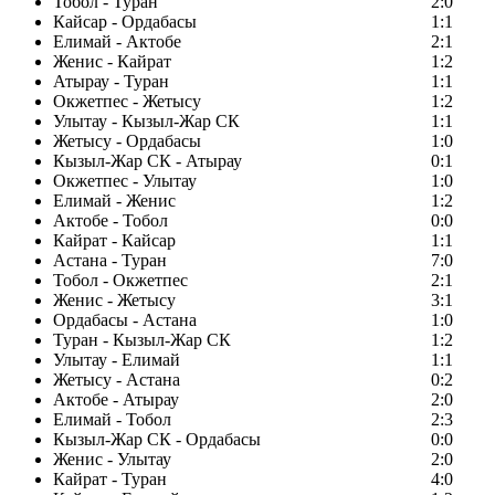
Тобол - Туран
2:0
Кайсар - Ордабасы
1:1
Елимай - Актобе
2:1
Женис - Кайрат
1:2
Атырау - Туран
1:1
Окжетпес - Жетысу
1:2
Улытау - Кызыл-Жар СК
1:1
Жетысу - Ордабасы
1:0
Кызыл-Жар СК - Атырау
0:1
Окжетпес - Улытау
1:0
Елимай - Женис
1:2
Актобе - Тобол
0:0
Кайрат - Кайсар
1:1
Астана - Туран
7:0
Тобол - Окжетпес
2:1
Женис - Жетысу
3:1
Ордабасы - Астана
1:0
Туран - Кызыл-Жар СК
1:2
Улытау - Елимай
1:1
Жетысу - Астана
0:2
Актобе - Атырау
2:0
Елимай - Тобол
2:3
Кызыл-Жар СК - Ордабасы
0:0
Женис - Улытау
2:0
Кайрат - Туран
4:0