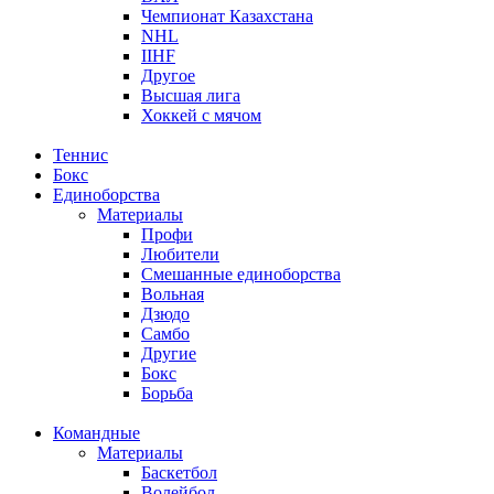
Чемпионат Казахстана
NHL
IIHF
Другое
Высшая лига
Хоккей с мячом
Теннис
Бокс
Единоборства
Материалы
Профи
Любители
Смешанные единоборства
Вольная
Дзюдо
Самбо
Другие
Бокс
Борьба
Командные
Материалы
Баскетбол
Волейбол