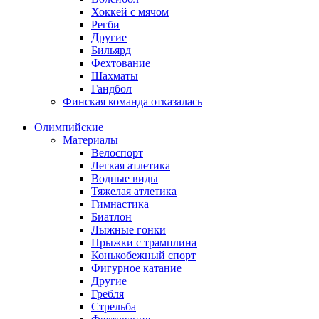
Хоккей с мячом
Регби
Другие
Бильярд
Фехтование
Шахматы
Гандбол
Финская команда отказалась
Олимпийские
Материалы
Велоспорт
Легкая атлетика
Водные виды
Тяжелая атлетика
Гимнастика
Биатлон
Лыжные гонки
Прыжки с трамплина
Конькобежный спорт
Фигурное катание
Другие
Гребля
Стрельба