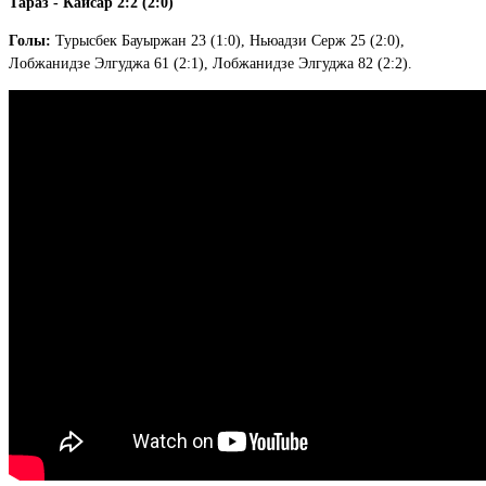
Тараз - Кайсар 2:2 (2:0)
Голы:
Турысбек Бауыржан 23 (1:0), Ньюадзи Серж 25 (2:0),
Лобжанидзе Элгуджа 61 (2:1), Лобжанидзе Элгуджа 82 (2:2).