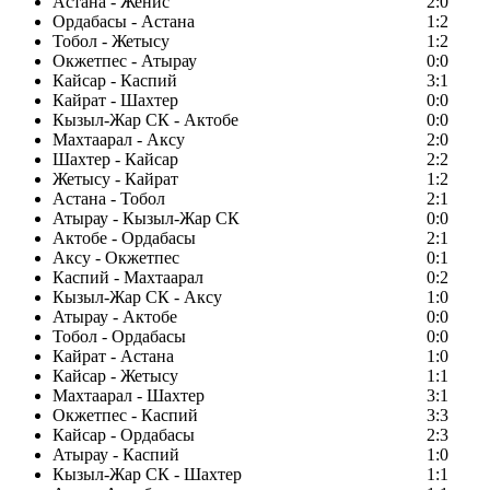
Астана - Женис
2:0
Ордабасы - Астана
1:2
Тобол - Жетысу
1:2
Окжетпес - Атырау
0:0
Кайсар - Каспий
3:1
Кайрат - Шахтер
0:0
Кызыл-Жар СК - Актобе
0:0
Махтаарал - Аксу
2:0
Шахтер - Кайсар
2:2
Жетысу - Кайрат
1:2
Астана - Тобол
2:1
Атырау - Кызыл-Жар СК
0:0
Актобе - Ордабасы
2:1
Аксу - Окжетпес
0:1
Каспий - Махтаарал
0:2
Кызыл-Жар СК - Аксу
1:0
Атырау - Актобе
0:0
Тобол - Ордабасы
0:0
Кайрат - Астана
1:0
Кайсар - Жетысу
1:1
Махтаарал - Шахтер
3:1
Окжетпес - Каспий
3:3
Кайсар - Ордабасы
2:3
Атырау - Каспий
1:0
Кызыл-Жар СК - Шахтер
1:1