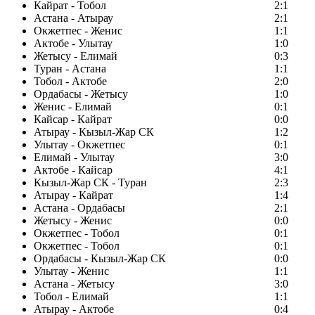
Кайрат - Тобол
2:1
Астана - Атырау
2:1
Окжетпес - Женис
1:1
Актобе - Улытау
1:0
Жетысу - Елимай
0:3
Туран - Астана
1:1
Тобол - Актобе
2:0
Ордабасы - Жетысу
1:0
Женис - Елимай
0:1
Кайсар - Кайрат
0:0
Атырау - Кызыл-Жар СК
1:2
Улытау - Окжетпес
0:1
Елимай - Улытау
3:0
Актобе - Кайсар
4:1
Кызыл-Жар СК - Туран
2:3
Атырау - Кайрат
1:4
Астана - Ордабасы
2:1
Жетысу - Женис
0:0
Окжетпес - Тобол
0:1
Окжетпес - Тобол
0:1
Ордабасы - Кызыл-Жар СК
0:0
Улытау - Женис
1:1
Астана - Жетысу
3:0
Тобол - Елимай
1:1
Атырау - Актобе
0:4