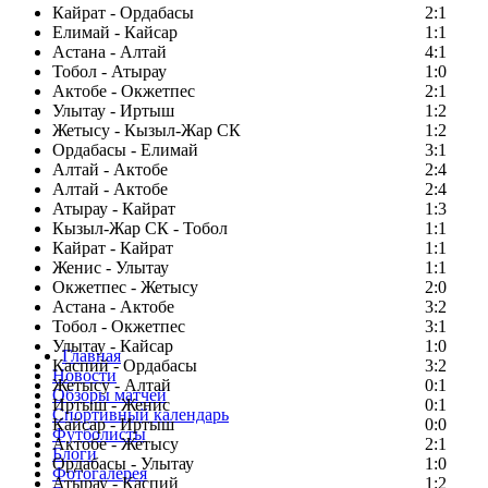
Кайрат - Ордабасы
2:1
Елимай - Кайсар
1:1
Астана - Алтай
4:1
Тобол - Атырау
1:0
Актобе - Окжетпес
2:1
Улытау - Иртыш
1:2
Жетысу - Кызыл-Жар СК
1:2
Ордабасы - Елимай
3:1
Алтай - Актобе
2:4
Алтай - Актобе
2:4
Атырау - Кайрат
1:3
Кызыл-Жар СК - Тобол
1:1
Кайрат - Кайрат
1:1
Женис - Улытау
1:1
Окжетпес - Жетысу
2:0
Астана - Актобе
3:2
Тобол - Окжетпес
3:1
Улытау - Кайсар
1:0
Главная
Каспий - Ордабасы
3:2
Новости
Жетысу - Алтай
0:1
Обзоры матчей
Иртыш - Женис
0:1
Спортивный календарь
Кайсар - Иртыш
0:0
Футболисты
Актобе - Жетысу
2:1
Блоги
Ордабасы - Улытау
1:0
Фотогалерея
Атырау - Каспий
1:2