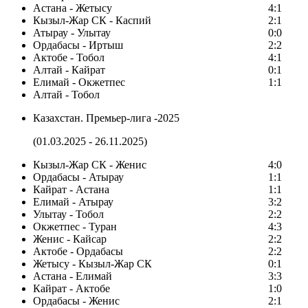
Астана - Жетысу
4:1
Кызыл-Жар СК - Каспий
2:1
Атырау - Улытау
0:0
Ордабасы - Иртыш
2:2
Актобе - Тобол
4:1
Алтай - Кайрат
0:1
Елимай - Окжетпес
1:1
Алтай - Тобол
Казахстан. Премьер-лига -2025
(01.03.2025 - 26.11.2025)
Кызыл-Жар СК - Женис
4:0
Ордабасы - Атырау
1:1
Кайрат - Астана
1:1
Елимай - Атырау
3:2
Улытау - Тобол
2:2
Окжетпес - Туран
4:3
Женис - Кайсар
2:2
Актобе - Ордабасы
2:2
Жетысу - Кызыл-Жар СК
0:1
Астана - Елимай
3:3
Кайрат - Актобе
1:0
Ордабасы - Женис
2:1