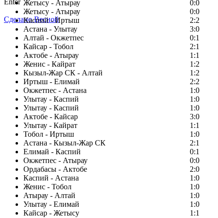
Enter
Жетысу - Атырау
0:0
Жетысу - Атырау
0:0
Сделано Весной
Каспий - Иртыш
2:2
Астана - Улытау
3:0
Алтай - Окжетпес
0:1
Кайсар - Тобол
2:1
Актобе - Атырау
1:1
Женис - Кайрат
1:2
Кызыл-Жар СК - Алтай
1:2
Иртыш - Елимай
2:2
Окжетпес - Астана
1:0
Улытау - Каспий
1:0
Улытау - Каспий
1:0
Актобе - Кайсар
3:0
Улытау - Кайрат
1:1
Тобол - Иртыш
1:0
Астана - Кызыл-Жар СК
2:1
Елимай - Каспий
0:1
Окжетпес - Атырау
0:0
Ордабасы - Актобе
2:0
Каспий - Астана
1:0
Женис - Тобол
1:0
Атырау - Алтай
1:0
Улытау - Елимай
1:0
Кайсар - Жетысу
1:1