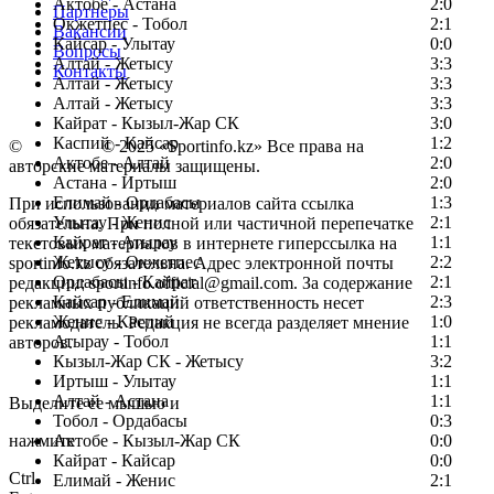
Актобе - Астана
2:0
Партнеры
Окжетпес - Тобол
2:1
Вакансии
Кайсар - Улытау
0:0
Вопросы
Алтай - Жетысу
3:3
Контакты
Алтай - Жетысу
3:3
Алтай - Жетысу
3:3
Кайрат - Кызыл-Жар СК
3:0
Каспий - Кайсар
1:2
©
Copyright
© 2025 «Sportinfo.kz» Все права на
Актобе - Алтай
2:0
авторские материалы защищены.
Астана - Иртыш
2:0
Елимай - Ордабасы
1:3
При использовании материалов сайта ссылка
Улытау - Женис
2:1
обязательна. При полной или частичной перепечатке
Кайрат - Атырау
1:1
текстовых материалов в интернете гиперссылка на
Жетысу - Окжетпес
2:2
sportinfo.kz обязательна. Адрес электронной почты
Ордабасы - Кайрат
2:1
редакции: sportinfo.official@gmail.com. За содержание
Кайсар - Елимай
2:3
рекламных публикаций ответственность несет
Женис - Каспий
1:0
рекламодатель. Редакция не всегда разделяет мнение
Атырау - Тобол
1:1
авторов.
Кызыл-Жар СК - Жетысу
3:2
Заметили ошибку в тексте?
Иртыш - Улытау
1:1
Алтай - Астана
1:1
Выделите ее мышью и
Тобол - Ордабасы
0:3
нажмите
Актобе - Кызыл-Жар СК
0:0
Кайрат - Кайсар
0:0
Ctrl
Елимай - Женис
2:1