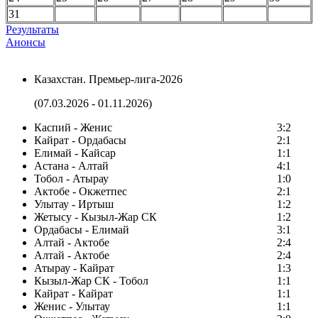
31
Результаты
Анонсы
Казахстан. Премьер-лига-2026
(07.03.2026 - 01.11.2026)
Каспий - Женис
3:2
Кайрат - Ордабасы
2:1
Елимай - Кайсар
1:1
Астана - Алтай
4:1
Тобол - Атырау
1:0
Актобе - Окжетпес
2:1
Улытау - Иртыш
1:2
Жетысу - Кызыл-Жар СК
1:2
Ордабасы - Елимай
3:1
Алтай - Актобе
2:4
Алтай - Актобе
2:4
Атырау - Кайрат
1:3
Кызыл-Жар СК - Тобол
1:1
Кайрат - Кайрат
1:1
Женис - Улытау
1:1