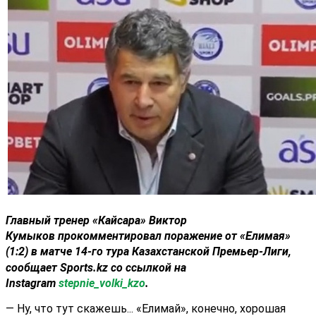
Главный тренер «
Кайсара
»
Виктор
Кумыков
прокомментировал поражение от «
Елимая
»
(1:2) в матче 14-го тура
Казахстанской Премьер-Лиги
,
сообщает Sports.kz со ссылкой на
Instagram
stepnie_volki_kzo
.
— Ну, что тут скажешь... «Елимай», конечно, хорошая