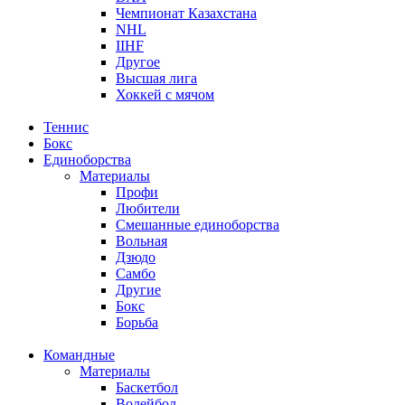
Чемпионат Казахстана
NHL
IIHF
Другое
Высшая лига
Хоккей с мячом
Теннис
Бокс
Единоборства
Материалы
Профи
Любители
Смешанные единоборства
Вольная
Дзюдо
Самбо
Другие
Бокс
Борьба
Командные
Материалы
Баскетбол
Волейбол