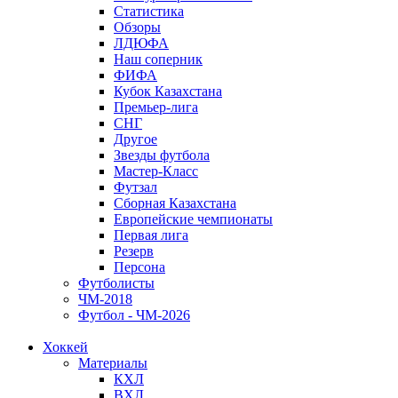
Статистика
Обзоры
ЛДЮФА
Наш соперник
ФИФА
Кубок Казахстана
Премьер-лига
СНГ
Другое
Звезды футбола
Мастер-Класс
Футзал
Сборная Казахстана
Европейские чемпионаты
Первая лига
Резерв
Персона
Футболисты
ЧМ-2018
Футбол - ЧМ-2026
Хоккей
Материалы
КХЛ
ВХЛ