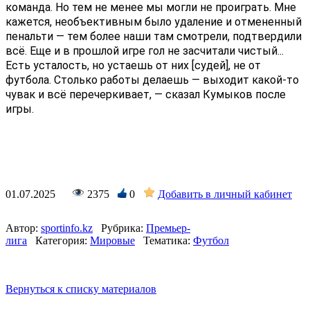
команда. Но тем не менее мы могли не проиграть. Мне
кажется, необъективным было удаление и отмененный
пенальти — тем более наши там смотрели, подтвердили
всё. Еще и в прошлой игре гол не засчитали чистый...
Есть усталость, но устаешь от них [судей], не от
футбола. Столько работы делаешь — выходит какой-то
чувак и всё перечеркивает, — сказал Кумыков после
игры.
01.07.2025
2375
0
Добавить в личный кабинет
Автор:
sportinfo.kz
Рубрика:
Премьер-
лига
Категория:
Мировые
Тематика:
Футбол
Вернуться к списку материалов