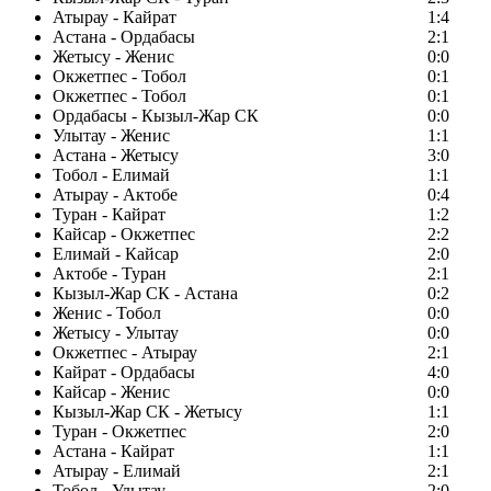
Атырау - Кайрат
1:4
Астана - Ордабасы
2:1
Жетысу - Женис
0:0
Окжетпес - Тобол
0:1
Окжетпес - Тобол
0:1
Ордабасы - Кызыл-Жар СК
0:0
Улытау - Женис
1:1
Астана - Жетысу
3:0
Тобол - Елимай
1:1
Атырау - Актобе
0:4
Туран - Кайрат
1:2
Кайсар - Окжетпес
2:2
Елимай - Кайсар
2:0
Актобе - Туран
2:1
Кызыл-Жар СК - Астана
0:2
Женис - Тобол
0:0
Жетысу - Улытау
0:0
Окжетпес - Атырау
2:1
Кайрат - Ордабасы
4:0
Кайсар - Женис
0:0
Кызыл-Жар СК - Жетысу
1:1
Туран - Окжетпес
2:0
Астана - Кайрат
1:1
Атырау - Елимай
2:1
Тобол - Улытау
2:0