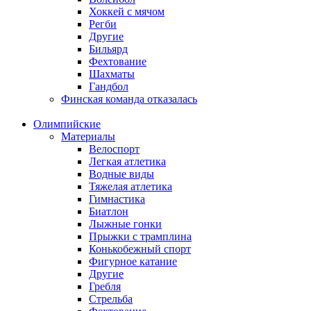
Хоккей с мячом
Регби
Другие
Бильярд
Фехтование
Шахматы
Гандбол
Финская команда отказалась
Олимпийские
Материалы
Велоспорт
Легкая атлетика
Водные виды
Тяжелая атлетика
Гимнастика
Биатлон
Лыжные гонки
Прыжки с трамплина
Конькобежный спорт
Фигурное катание
Другие
Гребля
Стрельба