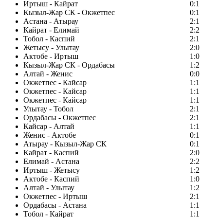
Иртыш - Кайрат
0:1
Кызыл-Жар СК - Окжетпес
0:1
Астана - Атырау
2:1
Кайрат - Елимай
2:2
Тобол - Каспий
2:1
Жетысу - Улытау
2:0
Актобе - Иртыш
1:0
Кызыл-Жар СК - Ордабасы
1:2
Алтай - Женис
0:0
Окжетпес - Кайсар
1:1
Окжетпес - Кайсар
1:1
Окжетпес - Кайсар
1:1
Улытау - Тобол
2:1
Ордабасы - Окжетпес
2:1
Кайсар - Алтай
1:1
Женис - Актобе
0:1
Атырау - Кызыл-Жар СК
0:1
Кайрат - Каспий
2:0
Елимай - Астана
2:2
Иртыш - Жетысу
1:2
Актобе - Каспий
1:0
Алтай - Улытау
1:2
Окжетпес - Иртыш
2:1
Ордабасы - Астана
1:1
Тобол - Кайрат
1:1