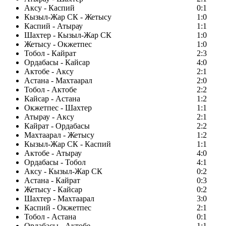
Аксу - Каспий
0:1
Кызыл-Жар СК - Жетысу
1:0
Каспий - Атырау
1:1
Шахтер - Кызыл-Жар СК
1:0
Жетысу - Окжетпес
1:0
Тобол - Кайрат
2:3
Ордабасы - Кайсар
4:0
Актобе - Аксу
2:1
Астана - Махтаарал
2:0
Тобол - Актобе
2:2
Кайсар - Астана
1:2
Окжетпес - Шахтер
1:1
Атырау - Аксу
2:1
Кайрат - Ордабасы
2:2
Махтаарал - Жетысу
1:2
Кызыл-Жар СК - Каспий
1:1
Актобе - Атырау
4:0
Ордабасы - Тобол
4:1
Аксу - Кызыл-Жар СК
0:2
Астана - Кайрат
0:3
Жетысу - Кайсар
0:2
Шахтер - Махтаарал
3:0
Каспий - Окжетпес
2:1
Тобол - Астана
0:1
Ордабасы - Актобе
1:1