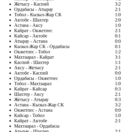
Жетысу - Каспий
3:2
Ордабасы - Атырау
2:1
Тобол - Кызыл-Жар СК
1:0
Актобе - Шахтер
2:0
Астана - Аксу
1:0
Кайрат - Окжетпес
2:1
Кайсар - Актобе
0:1
Атырау - Астана
0:0
Кызыл-Жар СК - Ордабасы
0:1
Окжетпес - Тобол
1:2
Махтаарал - Кайрат
3:1
Каспий - Шахтер
1:1
Аксу - Жетысу
2:1
Актобе - Каспий
0:0
Ордабасы - Окжетпес
1:0
Тобол - Махтаарал
1:0
Кайрат - Кайсар
0:3
Шахтер - Аксу
2:1
Жетысу - Атырау
0:3
Астана - Кызыл-Жар СК
3:2
Окжетпес - Астана
0:0
Кайсар - Тобол
1:0
Кайрат - Актобе
2:1
Махтаарал - Ордабасы
Атырау - Шахтер
2:1