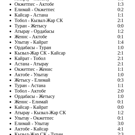
Окжетпес - Актобе
1:3
Елимай - Окжетпес
0:2
Кайсар - Астана
1:1
Тобол - Кызыл-Жар СК
2:1
Туран - Жетысу
0:0
Атырау - Ордабасы
1:2
Женис - Актобе
0:1
Улытау - Кайрат
1:4
Ордабасы - Туран
1:0
Кызыл-Жар СК - Кайсар
2:1
Кайрат - Тобол
2:1
Астана - Атырау
2:1
Окжетпес - Женис
1:1
Актобе - Улытау
1:0
Жетысу - Елимай
0:3
Туран - Астана
1:1
Тобол - Актобе
2:0
Ордабасы - Жетысу
1:0
Женис - Елимай
0:1
Кайсар - Кайрат
0:0
Атырау - Кызыл-Жар СК
1:2
Улытау - Окжетпес
0:1
Елимай - Улытау
3:0
Актобе - Кайсар
4:1
Кызыл-Жар СК - Туран
2:3