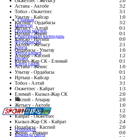
Окжетпес - Жетысу
2:0
Астана - Актобе
3:2
Тобол - Окжетпес
3:1
Улытау - Кайсар
1:0
Главная
Каспий - Ордабасы
3:2
Новости
Жетысу - Алтай
0:1
Обзоры матчей
Иртыш - Женис
0:1
Спортивный календарь
Кайсар - Иртыш
0:0
Футболисты
Актобе - Жетысу
2:1
Блоги
Ордабасы - Улытау
1:0
Фотогалерея
Атырау - Каспий
1:2
Видео
Кызыл-Жар СК - Елимай
0:1
Карта сайта
Астана - Женис
1:0
Улытау - Ордабасы
0:1
Иртыш - Кайсар
1:2
Тобол - Алтай
3:1
Есть идея?
Окжетпес - Кайрат
1:3
Сообщить о мероприятии
Елимай - Кызыл-Жар СК
2:0
Каспий - Атырау
Перейти на старый сайт
2:0
Жетысу - Актобе
1:0
Елимай - Атырау
1:2
Кайрат - Окжетпес
5:0
Кызыл-Жар СК - Кайрат
2:4
Ордабасы - Каспий
2:0
О проекте
Женис - Иртыш
0:0
Команда сайта