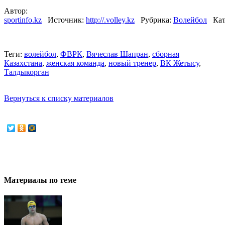
Автор:
sportinfo.kz
Источник:
http://.volley.kz
Рубрика:
Волейбол
Кат
Теги:
волейбол
,
ФВРК
,
Вячеслав Шапран
,
сборная
Казахстана
,
женская команда
,
новый тренер
,
ВК Жетысу
,
Талдыкорган
Вернуться к списку материалов
Материалы по теме