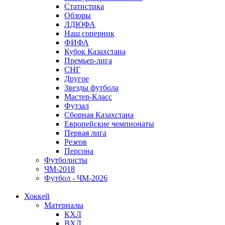
Статистика
Обзоры
ЛДЮФА
Наш соперник
ФИФА
Кубок Казахстана
Премьер-лига
СНГ
Другое
Звезды футбола
Мастер-Класс
Футзал
Сборная Казахстана
Европейские чемпионаты
Первая лига
Резерв
Персона
Футболисты
ЧМ-2018
Футбол - ЧМ-2026
Хоккей
Материалы
КХЛ
ВХЛ