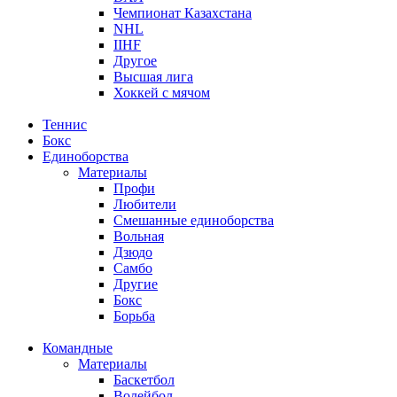
Чемпионат Казахстана
NHL
IIHF
Другое
Высшая лига
Хоккей с мячом
Теннис
Бокс
Единоборства
Материалы
Профи
Любители
Смешанные единоборства
Вольная
Дзюдо
Самбо
Другие
Бокс
Борьба
Командные
Материалы
Баскетбол
Волейбол