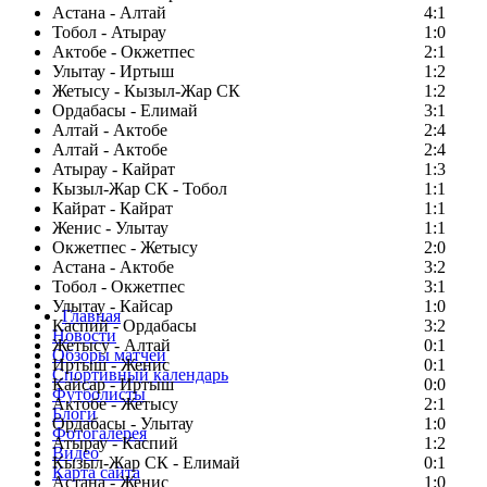
Астана - Алтай
4:1
Тобол - Атырау
1:0
Актобе - Окжетпес
2:1
Улытау - Иртыш
1:2
Жетысу - Кызыл-Жар СК
1:2
Ордабасы - Елимай
3:1
Алтай - Актобе
2:4
Алтай - Актобе
2:4
Атырау - Кайрат
1:3
Кызыл-Жар СК - Тобол
1:1
Кайрат - Кайрат
1:1
Женис - Улытау
1:1
Окжетпес - Жетысу
2:0
Астана - Актобе
3:2
Тобол - Окжетпес
3:1
Улытау - Кайсар
1:0
Главная
Каспий - Ордабасы
3:2
Новости
Жетысу - Алтай
0:1
Обзоры матчей
Иртыш - Женис
0:1
Спортивный календарь
Кайсар - Иртыш
0:0
Футболисты
Актобе - Жетысу
2:1
Блоги
Ордабасы - Улытау
1:0
Фотогалерея
Атырау - Каспий
1:2
Видео
Кызыл-Жар СК - Елимай
0:1
Карта сайта
Астана - Женис
1:0