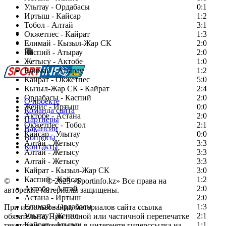
Улытау - Ордабасы
0:1
Иртыш - Кайсар
1:2
Тобол - Алтай
3:1
Есть идея?
Окжетпес - Кайрат
1:3
Сообщить о мероприятии
Елимай - Кызыл-Жар СК
2:0
Каспий - Атырау
Перейти на старый сайт
2:0
Жетысу - Актобе
1:0
Елимай - Атырау
1:2
Кайрат - Окжетпес
5:0
Кызыл-Жар СК - Кайрат
2:4
Ордабасы - Каспий
2:0
О проекте
Женис - Иртыш
0:0
Команда сайта
Актобе - Астана
2:0
Партнеры
Окжетпес - Тобол
2:1
Вакансии
Кайсар - Улытау
0:0
Вопросы
Алтай - Жетысу
3:3
Контакты
Алтай - Жетысу
3:3
Алтай - Жетысу
3:3
Кайрат - Кызыл-Жар СК
3:0
Каспий - Кайсар
1:2
©
Copyright
© 2025 «Sportinfo.kz» Все права на
Актобе - Алтай
2:0
авторские материалы защищены.
Астана - Иртыш
2:0
Елимай - Ордабасы
1:3
При использовании материалов сайта ссылка
Улытау - Женис
2:1
обязательна. При полной или частичной перепечатке
Кайрат - Атырау
1:1
текстовых материалов в интернете гиперссылка на