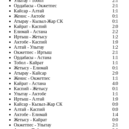
Улытау - Тобол
2:1
Ордабасы - Окжетпес
2:1
Кайсар - Алтай
1:1
Женис - Актобе
0:1
Атырау - Кызыл-Жар СК
0:1
Кайрат - Каспий
2:0
Елимай - Астана
2:2
Иртыш - Жетысу
1:2
Актобе - Каспий
1:0
Алтай - Улытау
1:2
Окжетпес - Иртыш
2:1
Ордабасы - Астана
1:1
Тобол - Кайрат
1:1
Жетысу - Елимай
0:1
Атырау - Кайсар
2:0
Женис - Окжетпес
1:1
Кайрат - Астана
4:0
Каспий - Жетысу
0:1
Улытау - Актобе
1:1
Иртыш - Алтай
1:0
Кайсар - Кызыл-Жар СК
0:0
Алтай - Каспий
0:0
Актобе - Елимай
1:4
Жетысу - Кайрат
0:0
Окжетпес - Улытау
2:1