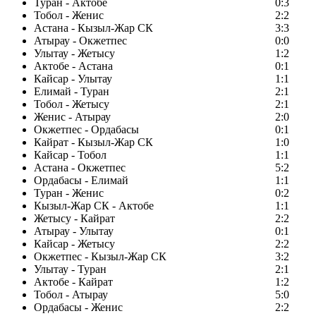
Туран - Актобе
0:3
Тобол - Женис
2:2
Астана - Кызыл-Жар СК
3:3
Атырау - Окжетпес
0:0
Улытау - Жетысу
1:2
Актобе - Астана
0:1
Кайсар - Улытау
1:1
Елимай - Туран
2:1
Тобол - Жетысу
2:1
Женис - Атырау
2:0
Окжетпес - Ордабасы
0:1
Кайрат - Кызыл-Жар СК
1:0
Кайсар - Тобол
1:1
Астана - Окжетпес
5:2
Ордабасы - Елимай
1:1
Туран - Женис
0:2
Кызыл-Жар СК - Актобе
1:1
Жетысу - Кайрат
2:2
Атырау - Улытау
0:1
Кайсар - Жетысу
2:2
Окжетпес - Кызыл-Жар СК
3:2
Улытау - Туран
2:1
Актобе - Кайрат
1:2
Тобол - Атырау
5:0
Ордабасы - Женис
2:2