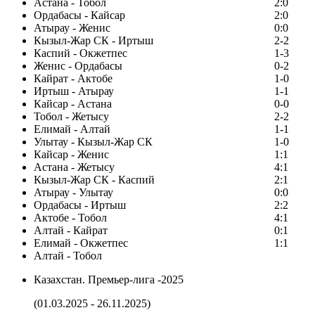
Астана - Тобол
2:0
Ордабасы - Кайсар
2:0
Атырау - Женис
0:0
Кызыл-Жар СК - Иртыш
2-2
Каспий - Окжетпес
1-3
Женис - Ордабасы
0-2
Кайрат - Актобе
1-0
Иртыш - Атырау
1-1
Кайсар - Астана
0-0
Тобол - Жетысу
2-2
Елимай - Алтай
1-1
Улытау - Кызыл-Жар СК
1-0
Кайсар - Женис
1:1
Астана - Жетысу
4:1
Кызыл-Жар СК - Каспий
2:1
Атырау - Улытау
0:0
Ордабасы - Иртыш
2:2
Актобе - Тобол
4:1
Алтай - Кайрат
0:1
Елимай - Окжетпес
1:1
Алтай - Тобол
Казахстан. Премьер-лига -2025
(01.03.2025 - 26.11.2025)