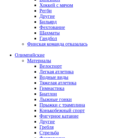
Хоккей с мячом
Регби
Другие
Бильярд
Фехтование
Шахматы
Гандбол
Финская команда отказалась
Олимпийские
Материалы
Велоспорт
Легкая атлетика
Водные виды
Тяжелая атлетика
Гимнастика
Биатлон
Лыжные гонки
Прыжки с трамплина
Конькобежный спорт
Фигурное катание
Другие
Гребля
Стрельба