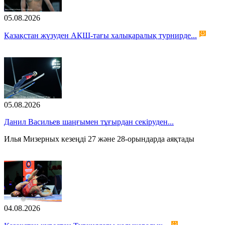
05.08.2026
Қазақстан жүзуден АҚШ-тағы халықаралық турнирде...
05.08.2026
Данил Васильев шаңғымен тұғырдан секіруден...
Илья Мизерных кезеңді 27 және 28-орындарда аяқтады
04.08.2026