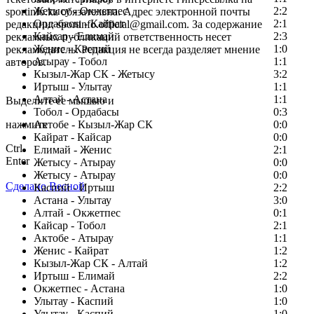
Жетысу - Окжетпес
2:2
sportinfo.kz обязательна. Адрес электронной почты
Ордабасы - Кайрат
2:1
редакции: sportinfo.official@gmail.com. За содержание
Кайсар - Елимай
2:3
рекламных публикаций ответственность несет
Женис - Каспий
1:0
рекламодатель. Редакция не всегда разделяет мнение
Атырау - Тобол
1:1
авторов.
Кызыл-Жар СК - Жетысу
3:2
Заметили ошибку в тексте?
Иртыш - Улытау
1:1
Алтай - Астана
1:1
Выделите ее мышью и
Тобол - Ордабасы
0:3
нажмите
Актобе - Кызыл-Жар СК
0:0
Кайрат - Кайсар
0:0
Ctrl
Елимай - Женис
2:1
Enter
Жетысу - Атырау
0:0
Жетысу - Атырау
0:0
Сделано Весной
Каспий - Иртыш
2:2
Астана - Улытау
3:0
Алтай - Окжетпес
0:1
Кайсар - Тобол
2:1
Актобе - Атырау
1:1
Женис - Кайрат
1:2
Кызыл-Жар СК - Алтай
1:2
Иртыш - Елимай
2:2
Окжетпес - Астана
1:0
Улытау - Каспий
1:0
Улытау - Каспий
1:0