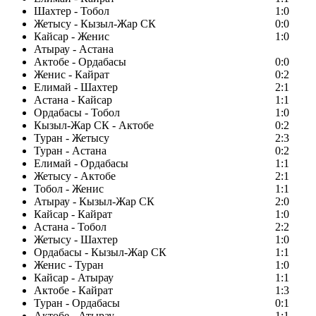
Шахтер - Тобол
1:0
Жетысу - Кызыл-Жар СК
0:0
Кайсар - Женис
1:0
Атырау - Астана
Актобе - Ордабасы
0:0
Женис - Кайрат
0:2
Елимай - Шахтер
2:1
Астана - Кайсар
1:1
Ордабасы - Тобол
1:0
Кызыл-Жар СК - Актобе
0:2
Туран - Жетысу
2:3
Туран - Астана
0:2
Елимай - Ордабасы
1:1
Жетысу - Актобе
2:1
Тобол - Женис
1:1
Атырау - Кызыл-Жар СК
2:0
Кайсар - Кайрат
1:0
Астана - Тобол
2:2
Жетысу - Шахтер
1:0
Ордабасы - Кызыл-Жар СК
1:1
Женис - Туран
1:0
Кайсар - Атырау
1:1
Актобе - Кайрат
1:3
Туран - Ордабасы
0:1
Актобе - Атырау
1:1