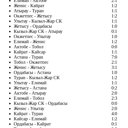
Елимай - Актобе
2:1
Женис - Кайрат
1:2
Атырау - Туран
1:1
Окжетпес - Жетысу
1:2
Улытау - Кызыл-Жар СК
1:1
Жетысу - Ордабасы
1:0
Кызыл-Жар СК - Атырау
0:1
Окжетпес - Улытау
1:0
Елимай - Женис
1:2
Актобе - Тобол
0:0
Кайрат - Кайсар
1:1
Астана - Туран
7:0
Тобол - Окжетпес
2:1
Женис - Жетысу
3:1
Ордабасы - Астана
1:0
Туран - Кызыл-Жар СК
1:2
Улытау - Елимай
1:1
Жетысу - Астана
0:2
Актобе - Атырау
2:0
Елимай - Тобол
2:3
Кызыл-Жар СК - Ордабасы
0:0
Женис - Улытау
2:0
Кайрат - Туран
4:0
Кайсар - Елимай
1:2
Ордабасы - Кайрат
0:1