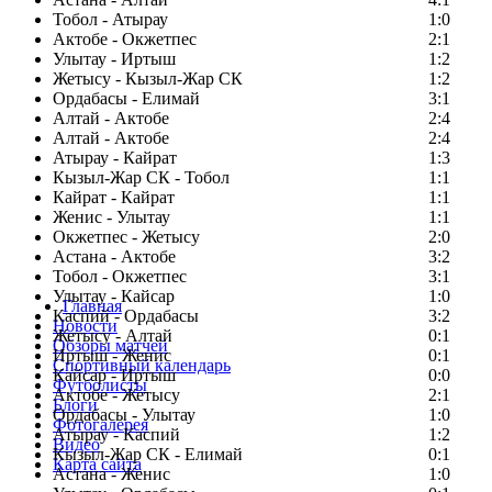
Тобол - Атырау
1:0
Актобе - Окжетпес
2:1
Улытау - Иртыш
1:2
Жетысу - Кызыл-Жар СК
1:2
Ордабасы - Елимай
3:1
Алтай - Актобе
2:4
Алтай - Актобе
2:4
Атырау - Кайрат
1:3
Кызыл-Жар СК - Тобол
1:1
Кайрат - Кайрат
1:1
Женис - Улытау
1:1
Окжетпес - Жетысу
2:0
Астана - Актобе
3:2
Тобол - Окжетпес
3:1
Улытау - Кайсар
1:0
Главная
Каспий - Ордабасы
3:2
Новости
Жетысу - Алтай
0:1
Обзоры матчей
Иртыш - Женис
0:1
Спортивный календарь
Кайсар - Иртыш
0:0
Футболисты
Актобе - Жетысу
2:1
Блоги
Ордабасы - Улытау
1:0
Фотогалерея
Атырау - Каспий
1:2
Видео
Кызыл-Жар СК - Елимай
0:1
Карта сайта
Астана - Женис
1:0