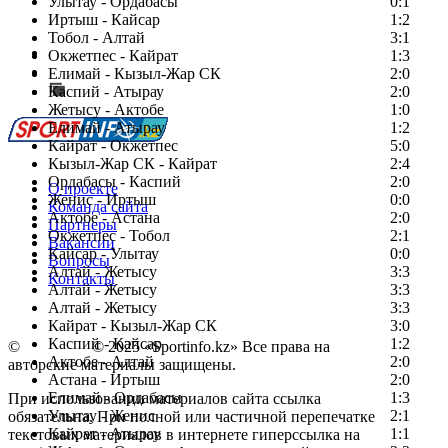
Улытау - Ордабасы
0:1
Иртыш - Кайсар
1:2
Тобол - Алтай
3:1
Есть идея?
Окжетпес - Кайрат
1:3
Сообщить о мероприятии
Елимай - Кызыл-Жар СК
2:0
Каспий - Атырау
Перейти на старый сайт
2:0
Жетысу - Актобе
1:0
Елимай - Атырау
1:2
Кайрат - Окжетпес
5:0
Кызыл-Жар СК - Кайрат
2:4
Ордабасы - Каспий
2:0
О проекте
Женис - Иртыш
0:0
Команда сайта
Актобе - Астана
2:0
Партнеры
Окжетпес - Тобол
2:1
Вакансии
Кайсар - Улытау
0:0
Вопросы
Алтай - Жетысу
3:3
Контакты
Алтай - Жетысу
3:3
Алтай - Жетысу
3:3
Кайрат - Кызыл-Жар СК
3:0
Каспий - Кайсар
1:2
©
Copyright
© 2025 «Sportinfo.kz» Все права на
Актобе - Алтай
2:0
авторские материалы защищены.
Астана - Иртыш
2:0
Елимай - Ордабасы
1:3
При использовании материалов сайта ссылка
Улытау - Женис
2:1
обязательна. При полной или частичной перепечатке
Кайрат - Атырау
1:1
текстовых материалов в интернете гиперссылка на