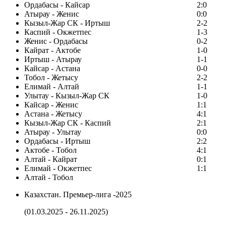
Ордабасы - Кайсар
2:0
Атырау - Женис
0:0
Кызыл-Жар СК - Иртыш
2-2
Каспий - Окжетпес
1-3
Женис - Ордабасы
0-2
Кайрат - Актобе
1-0
Иртыш - Атырау
1-1
Кайсар - Астана
0-0
Тобол - Жетысу
2-2
Елимай - Алтай
1-1
Улытау - Кызыл-Жар СК
1-0
Кайсар - Женис
1:1
Астана - Жетысу
4:1
Кызыл-Жар СК - Каспий
2:1
Атырау - Улытау
0:0
Ордабасы - Иртыш
2:2
Актобе - Тобол
4:1
Алтай - Кайрат
0:1
Елимай - Окжетпес
1:1
Алтай - Тобол
Казахстан. Премьер-лига -2025
(01.03.2025 - 26.11.2025)