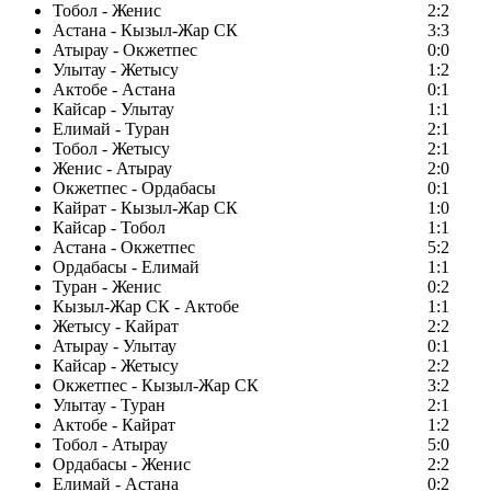
Тобол - Женис
2:2
Астана - Кызыл-Жар СК
3:3
Атырау - Окжетпес
0:0
Улытау - Жетысу
1:2
Актобе - Астана
0:1
Кайсар - Улытау
1:1
Елимай - Туран
2:1
Тобол - Жетысу
2:1
Женис - Атырау
2:0
Окжетпес - Ордабасы
0:1
Кайрат - Кызыл-Жар СК
1:0
Кайсар - Тобол
1:1
Астана - Окжетпес
5:2
Ордабасы - Елимай
1:1
Туран - Женис
0:2
Кызыл-Жар СК - Актобе
1:1
Жетысу - Кайрат
2:2
Атырау - Улытау
0:1
Кайсар - Жетысу
2:2
Окжетпес - Кызыл-Жар СК
3:2
Улытау - Туран
2:1
Актобе - Кайрат
1:2
Тобол - Атырау
5:0
Ордабасы - Женис
2:2
Елимай - Астана
0:2