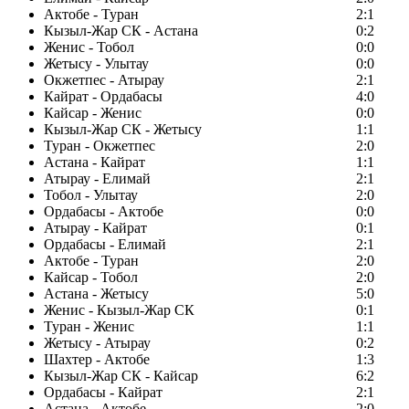
Актобе - Туран
2:1
Кызыл-Жар СК - Астана
0:2
Женис - Тобол
0:0
Жетысу - Улытау
0:0
Окжетпес - Атырау
2:1
Кайрат - Ордабасы
4:0
Кайсар - Женис
0:0
Кызыл-Жар СК - Жетысу
1:1
Туран - Окжетпес
2:0
Астана - Кайрат
1:1
Атырау - Елимай
2:1
Тобол - Улытау
2:0
Ордабасы - Актобе
0:0
Атырау - Кайрат
0:1
Ордабасы - Елимай
2:1
Актобе - Туран
2:0
Кайсар - Тобол
2:0
Астана - Жетысу
5:0
Женис - Кызыл-Жар СК
0:1
Туран - Женис
1:1
Жетысу - Атырау
0:2
Шахтер - Актобе
1:3
Кызыл-Жар СК - Кайсар
6:2
Ордабасы - Кайрат
2:1
Астана - Актобе
2:0