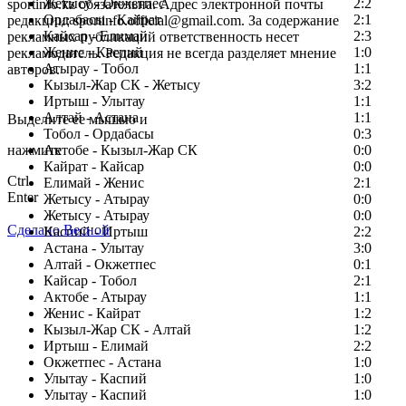
Жетысу - Окжетпес
2:2
sportinfo.kz обязательна. Адрес электронной почты
Ордабасы - Кайрат
2:1
редакции: sportinfo.official@gmail.com. За содержание
Кайсар - Елимай
2:3
рекламных публикаций ответственность несет
Женис - Каспий
1:0
рекламодатель. Редакция не всегда разделяет мнение
Атырау - Тобол
1:1
авторов.
Кызыл-Жар СК - Жетысу
3:2
Заметили ошибку в тексте?
Иртыш - Улытау
1:1
Алтай - Астана
1:1
Выделите ее мышью и
Тобол - Ордабасы
0:3
нажмите
Актобе - Кызыл-Жар СК
0:0
Кайрат - Кайсар
0:0
Ctrl
Елимай - Женис
2:1
Enter
Жетысу - Атырау
0:0
Жетысу - Атырау
0:0
Сделано Весной
Каспий - Иртыш
2:2
Астана - Улытау
3:0
Алтай - Окжетпес
0:1
Кайсар - Тобол
2:1
Актобе - Атырау
1:1
Женис - Кайрат
1:2
Кызыл-Жар СК - Алтай
1:2
Иртыш - Елимай
2:2
Окжетпес - Астана
1:0
Улытау - Каспий
1:0
Улытау - Каспий
1:0