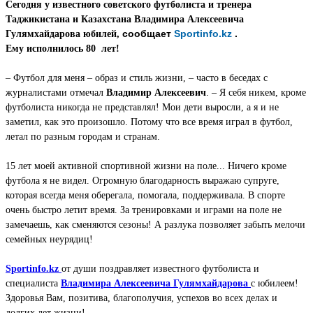
Сегодня у известного советского футболиста и тренера
Таджикистана и Казахстана Владимира Алексеевича
сообщает
Sportinfo.kz
.
Гулямхайдарова юбилей,
Ему исполнилось 80 лет!
– Футбол для меня – образ и стиль жизни, – часто в беседах с
журналистами отмечал
Владимир Алексеевич
. – Я себя никем, кроме
футболиста никогда не представлял! Мои дети выросли, а я и не
заметил, как это произошло. Потому что все время играл в футбол,
летал по разным городам и странам.
15 лет моей активной спортивной жизни на поле... Ничего кроме
футбола я не видел. Огромную благодарность выражаю супруге,
которая всегда меня оберегала, помогала, поддерживала. В спорте
очень быстро летит время. За тренировками и играми на поле не
замечаешь, как сменяются сезоны! А разлука позволяет забыть мелочи
семейных неурядиц!
Sportinfo.kz
от души поздравляет известного футболиста и
специалиста
Владимира Алексеевича Гулямхайдарова
с юбилеем!
Здоровья Вам, позитива, благополучия, успехов во всех делах и
долгих лет жизни!