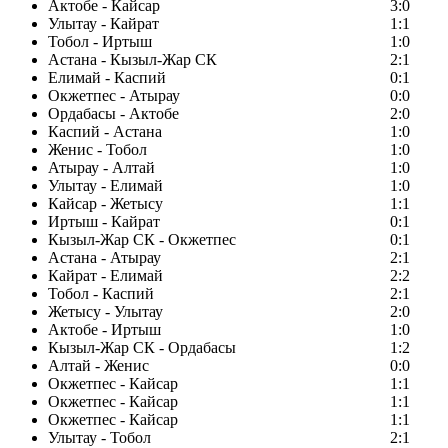
Актобе - Кайсар
3:0
Улытау - Кайрат
1:1
Тобол - Иртыш
1:0
Астана - Кызыл-Жар СК
2:1
Елимай - Каспий
0:1
Окжетпес - Атырау
0:0
Ордабасы - Актобе
2:0
Каспий - Астана
1:0
Женис - Тобол
1:0
Атырау - Алтай
1:0
Улытау - Елимай
1:0
Кайсар - Жетысу
1:1
Иртыш - Кайрат
0:1
Кызыл-Жар СК - Окжетпес
0:1
Астана - Атырау
2:1
Кайрат - Елимай
2:2
Тобол - Каспий
2:1
Жетысу - Улытау
2:0
Актобе - Иртыш
1:0
Кызыл-Жар СК - Ордабасы
1:2
Алтай - Женис
0:0
Окжетпес - Кайсар
1:1
Окжетпес - Кайсар
1:1
Окжетпес - Кайсар
1:1
Улытау - Тобол
2:1