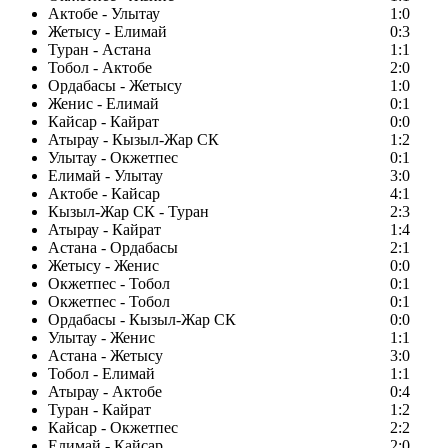
Актобе - Улытау
1:0
Жетысу - Елимай
0:3
Туран - Астана
1:1
Тобол - Актобе
2:0
Ордабасы - Жетысу
1:0
Женис - Елимай
0:1
Кайсар - Кайрат
0:0
Атырау - Кызыл-Жар СК
1:2
Улытау - Окжетпес
0:1
Елимай - Улытау
3:0
Актобе - Кайсар
4:1
Кызыл-Жар СК - Туран
2:3
Атырау - Кайрат
1:4
Астана - Ордабасы
2:1
Жетысу - Женис
0:0
Окжетпес - Тобол
0:1
Окжетпес - Тобол
0:1
Ордабасы - Кызыл-Жар СК
0:0
Улытау - Женис
1:1
Астана - Жетысу
3:0
Тобол - Елимай
1:1
Атырау - Актобе
0:4
Туран - Кайрат
1:2
Кайсар - Окжетпес
2:2
Елимай - Кайсар
2:0