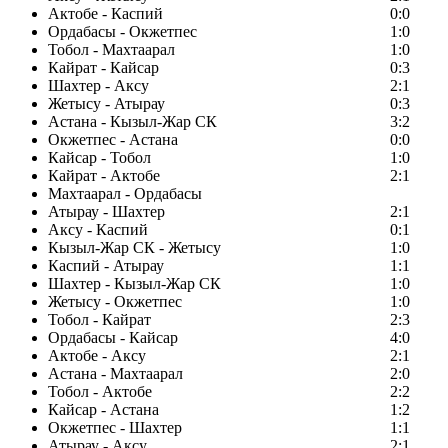
Актобе - Каспий
0:0
Ордабасы - Окжетпес
1:0
Тобол - Махтаарал
1:0
Кайрат - Кайсар
0:3
Шахтер - Аксу
2:1
Жетысу - Атырау
0:3
Астана - Кызыл-Жар СК
3:2
Окжетпес - Астана
0:0
Кайсар - Тобол
1:0
Кайрат - Актобе
2:1
Махтаарал - Ордабасы
Атырау - Шахтер
2:1
Аксу - Каспий
0:1
Кызыл-Жар СК - Жетысу
1:0
Каспий - Атырау
1:1
Шахтер - Кызыл-Жар СК
1:0
Жетысу - Окжетпес
1:0
Тобол - Кайрат
2:3
Ордабасы - Кайсар
4:0
Актобе - Аксу
2:1
Астана - Махтаарал
2:0
Тобол - Актобе
2:2
Кайсар - Астана
1:2
Окжетпес - Шахтер
1:1
Атырау - Аксу
2:1