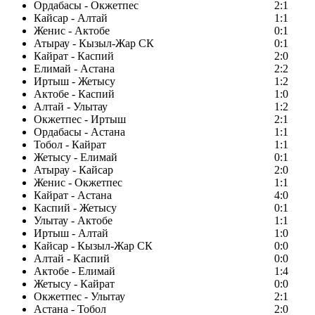
Ордабасы - Окжетпес
2:1
Кайсар - Алтай
1:1
Женис - Актобе
0:1
Атырау - Кызыл-Жар СК
0:1
Кайрат - Каспий
2:0
Елимай - Астана
2:2
Иртыш - Жетысу
1:2
Актобе - Каспий
1:0
Алтай - Улытау
1:2
Окжетпес - Иртыш
2:1
Ордабасы - Астана
1:1
Тобол - Кайрат
1:1
Жетысу - Елимай
0:1
Атырау - Кайсар
2:0
Женис - Окжетпес
1:1
Кайрат - Астана
4:0
Каспий - Жетысу
0:1
Улытау - Актобе
1:1
Иртыш - Алтай
1:0
Кайсар - Кызыл-Жар СК
0:0
Алтай - Каспий
0:0
Актобе - Елимай
1:4
Жетысу - Кайрат
0:0
Окжетпес - Улытау
2:1
Астана - Тобол
2:0