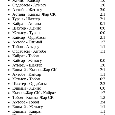
Женис - Кайсар
1:0
Ордабасы - Атырау
1:0
Актобе - Жетысу
3:0
Астана - Кызыл-Жар СК
2:1
Туран - Шахтер
2:1
Кайрат - Астана
0:1
Шахтер - Женис
0:0
Жетысу - Туран
0:0
Кайсар - Ордабасы
2:1
Актобе - Елимай
1:3
Тобол - Атырау
1:1
Ордабасы - Актобе
1:1
Кайрат - Тобол
Кайсар - Жетысу
0:0
Атырау - Шахтер
1:0
Елимай - Кызыл-Жар СК
2:1
Актобе - Кайсар
1:1
Жетысу - Тобол
0:3
Шахтер - Ордабасы
2:3
Елимай - Женис
6:0
Кызыл-Жар СК - Кайрат
1:2
Тобол - Кызыл-Жар СК
1:2
Актобе - Тобол
3:4
Елимай - Жетысу
1:1
Елимай - Кайрат
1:1