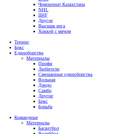
Чемпионат Казахстана
NHL
IIHF
Другое
Высшая лига
Хоккей с мячом
Теннис
Бокс
Единоборства
Материалы
Профи
Любители
Смешанные единоборства
Вольная
Дзюдо
Самбо
Другие
Бокс
Борьба
Командные
Материалы
Баскетбол
Волейбол