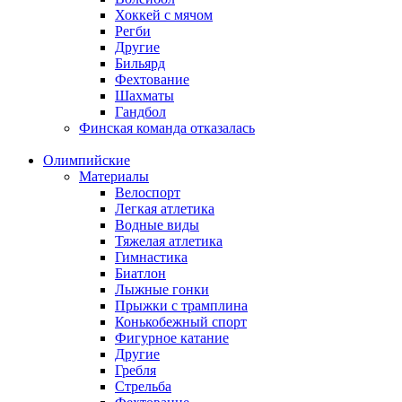
Хоккей с мячом
Регби
Другие
Бильярд
Фехтование
Шахматы
Гандбол
Финская команда отказалась
Олимпийские
Материалы
Велоспорт
Легкая атлетика
Водные виды
Тяжелая атлетика
Гимнастика
Биатлон
Лыжные гонки
Прыжки с трамплина
Конькобежный спорт
Фигурное катание
Другие
Гребля
Стрельба