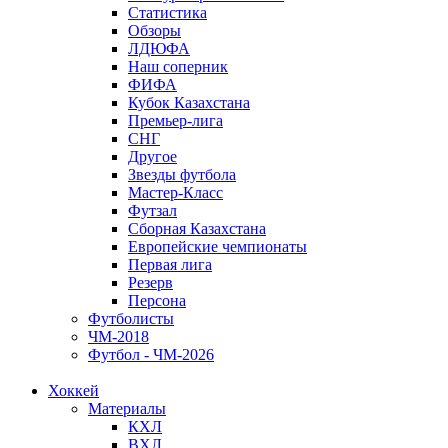
Статистика
Обзоры
ЛДЮФА
Наш соперник
ФИФА
Кубок Казахстана
Премьер-лига
СНГ
Другое
Звезды футбола
Мастер-Класс
Футзал
Сборная Казахстана
Европейские чемпионаты
Первая лига
Резерв
Персона
Футболисты
ЧМ-2018
Футбол - ЧМ-2026
Хоккей
Материалы
КХЛ
ВХЛ