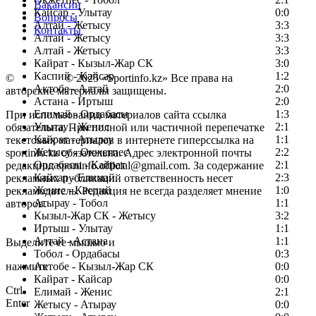
Вакансии
Кайсар - Улытау
0:0
Вопросы
Алтай - Жетысу
3:3
Контакты
Алтай - Жетысу
3:3
Алтай - Жетысу
3:3
Кайрат - Кызыл-Жар СК
3:0
Каспий - Кайсар
1:2
©
Copyright
© 2025 «Sportinfo.kz» Все права на
Актобе - Алтай
2:0
авторские материалы защищены.
Астана - Иртыш
2:0
Елимай - Ордабасы
1:3
При использовании материалов сайта ссылка
Улытау - Женис
2:1
обязательна. При полной или частичной перепечатке
Кайрат - Атырау
1:1
текстовых материалов в интернете гиперссылка на
Жетысу - Окжетпес
2:2
sportinfo.kz обязательна. Адрес электронной почты
Ордабасы - Кайрат
2:1
редакции: sportinfo.official@gmail.com. За содержание
Кайсар - Елимай
2:3
рекламных публикаций ответственность несет
Женис - Каспий
1:0
рекламодатель. Редакция не всегда разделяет мнение
Атырау - Тобол
1:1
авторов.
Кызыл-Жар СК - Жетысу
3:2
Заметили ошибку в тексте?
Иртыш - Улытау
1:1
Алтай - Астана
1:1
Выделите ее мышью и
Тобол - Ордабасы
0:3
нажмите
Актобе - Кызыл-Жар СК
0:0
Кайрат - Кайсар
0:0
Ctrl
Елимай - Женис
2:1
Enter
Жетысу - Атырау
0:0