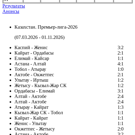
Результаты
Анонсы
Казахстан. Премьер-лига-2026
(07.03.2026 - 01.11.2026)
Каспий - Женис
3:2
Кайрат - Ордабасы
2:1
Елимай - Кайсар
1:1
Астана - Алтай
4:1
Тобол - Атырау
1:0
Актобе - Окжетпес
2:1
Улытау - Иртыш
1:2
Жетысу - Кызыл-Жар СК
1:2
Ордабасы - Елимай
3:1
Алтай - Актобе
2:4
Алтай - Актобе
2:4
Атырау - Кайрат
1:3
Кызыл-Жар СК - Тобол
1:1
Кайрат - Кайрат
1:1
Женис - Улытау
1:1
Окжетпес - Жетысу
2:0
Астана - Актобе
3:2