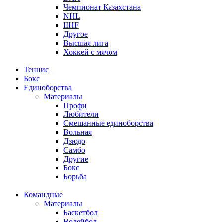
Чемпионат Казахстана
NHL
IIHF
Другое
Высшая лига
Хоккей с мячом
Теннис
Бокс
Единоборства
Материалы
Профи
Любители
Смешанные единоборства
Вольная
Дзюдо
Самбо
Другие
Бокс
Борьба
Командные
Материалы
Баскетбол
Волейбол