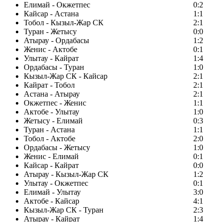
Елимай - Окжетпес
0:2
Кайсар - Астана
1:1
Тобол - Кызыл-Жар СК
2:1
Туран - Жетысу
0:0
Атырау - Ордабасы
1:2
Женис - Актобе
0:1
Улытау - Кайрат
1:4
Ордабасы - Туран
1:0
Кызыл-Жар СК - Кайсар
2:1
Кайрат - Тобол
2:1
Астана - Атырау
2:1
Окжетпес - Женис
1:1
Актобе - Улытау
1:0
Жетысу - Елимай
0:3
Туран - Астана
1:1
Тобол - Актобе
2:0
Ордабасы - Жетысу
1:0
Женис - Елимай
0:1
Кайсар - Кайрат
0:0
Атырау - Кызыл-Жар СК
1:2
Улытау - Окжетпес
0:1
Елимай - Улытау
3:0
Актобе - Кайсар
4:1
Кызыл-Жар СК - Туран
2:3
Атырау - Кайрат
1:4