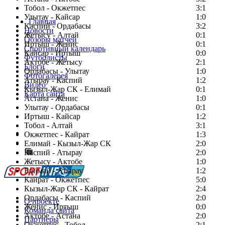
Тобол - Окжетпес
3:1
Улытау - Кайсар
1:0
Главная
Каспий - Ордабасы
3:2
Новости
Жетысу - Алтай
0:1
Обзоры матчей
Иртыш - Женис
0:1
Спортивный календарь
Кайсар - Иртыш
0:0
Футболисты
Актобе - Жетысу
2:1
Блоги
Ордабасы - Улытау
1:0
Фотогалерея
Атырау - Каспий
1:2
Видео
Кызыл-Жар СК - Елимай
0:1
Карта сайта
Астана - Женис
1:0
Улытау - Ордабасы
0:1
Иртыш - Кайсар
1:2
Тобол - Алтай
3:1
Есть идея?
Окжетпес - Кайрат
1:3
Сообщить о мероприятии
Елимай - Кызыл-Жар СК
2:0
Каспий - Атырау
Перейти на старый сайт
2:0
Жетысу - Актобе
1:0
Елимай - Атырау
1:2
Кайрат - Окжетпес
5:0
Кызыл-Жар СК - Кайрат
2:4
Ордабасы - Каспий
2:0
О проекте
Женис - Иртыш
0:0
Команда сайта
Актобе - Астана
2:0
Партнеры
Окжетпес - Тобол
2:1