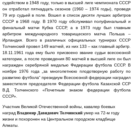
судейством в 1948 году, только в высшей лиге чемпионата СССР
он отработал пятнадцать сезонов (1960 – 1974 годы), проведя
79 игр судьей в поле. Вошел в список десяти лучших арбитров
СССР в 1968 году. В 1970 году обслуживал полуфинальный и
финальный матчи Кубка СССР, а в 1973 году был главным
арбитром международного товарищеского матча Польша –
Ирландия. Всего в различных официальных турнирах СССР
Толчинский провел 149 матчей, из них 133 – как главный арбитр.
18.11.1961 года ему было присвоено звание судьи всесоюзной
категории, а после проведения 80 матчей в высшей лиге он был
награжден серебряной медалью Федерации футбола СССР. В
ноябре 1976 года „за многолетнюю плодотворную работу по
развитию футбола“ президиум Всесоюзной федерации наградил
заместителя председателя Федерации футбола Казахской ССР
В.Д. Толчинского «Почетным знаком федерации футбола
СССР».
Участник Великой Отечественной войны, кавалер боевых
наград
умер на 72-м году
Владимир Давидович Толчинский
жизни и похоронен на Центральном городском кладбище
Алматы.