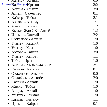
Жетысу - Атырау
0:0
Сделано Весной
Каспий - Иртыш
2:2
Астана - Улытау
3:0
Алтай - Окжетпес
0:1
Кайсар - Тобол
2:1
Актобе - Атырау
1:1
Женис - Кайрат
1:2
Кызыл-Жар СК - Алтай
1:2
Иртыш - Елимай
2:2
Окжетпес - Астана
1:0
Улытау - Каспий
1:0
Улытау - Каспий
1:0
Актобе - Кайсар
3:0
Улытау - Кайрат
1:1
Тобол - Иртыш
1:0
Астана - Кызыл-Жар СК
2:1
Елимай - Каспий
0:1
Окжетпес - Атырау
0:0
Ордабасы - Актобе
2:0
Каспий - Астана
1:0
Женис - Тобол
1:0
Атырау - Алтай
1:0
Улытау - Елимай
1:0
Кайсар - Жетысу
1:1
Иртыш - Кайрат
0:1