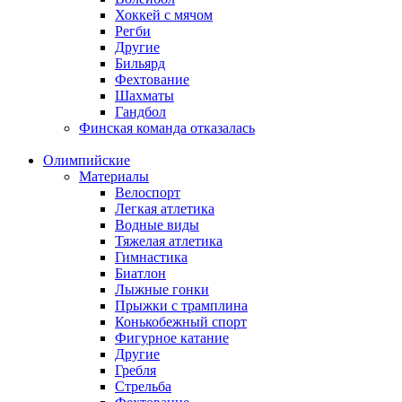
Хоккей с мячом
Регби
Другие
Бильярд
Фехтование
Шахматы
Гандбол
Финская команда отказалась
Олимпийские
Материалы
Велоспорт
Легкая атлетика
Водные виды
Тяжелая атлетика
Гимнастика
Биатлон
Лыжные гонки
Прыжки с трамплина
Конькобежный спорт
Фигурное катание
Другие
Гребля
Стрельба