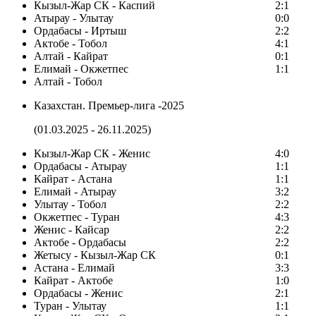
Кызыл-Жар СК - Каспий
2:1
Атырау - Улытау
0:0
Ордабасы - Иртыш
2:2
Актобе - Тобол
4:1
Алтай - Кайрат
0:1
Елимай - Окжетпес
1:1
Алтай - Тобол
Казахстан. Премьер-лига -2025
(01.03.2025 - 26.11.2025)
Кызыл-Жар СК - Женис
4:0
Ордабасы - Атырау
1:1
Кайрат - Астана
1:1
Елимай - Атырау
3:2
Улытау - Тобол
2:2
Окжетпес - Туран
4:3
Женис - Кайсар
2:2
Актобе - Ордабасы
2:2
Жетысу - Кызыл-Жар СК
0:1
Астана - Елимай
3:3
Кайрат - Актобе
1:0
Ордабасы - Женис
2:1
Туран - Улытау
1:1