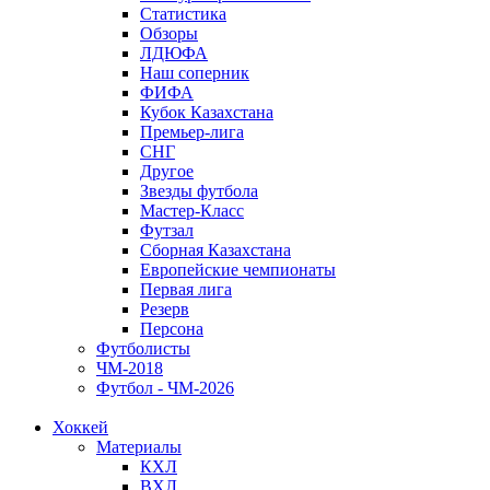
Статистика
Обзоры
ЛДЮФА
Наш соперник
ФИФА
Кубок Казахстана
Премьер-лига
СНГ
Другое
Звезды футбола
Мастер-Класс
Футзал
Сборная Казахстана
Европейские чемпионаты
Первая лига
Резерв
Персона
Футболисты
ЧМ-2018
Футбол - ЧМ-2026
Хоккей
Материалы
КХЛ
ВХЛ