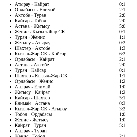
Атырау - Кайрат
0:1
Ордабасы - Елимай
2:1
Актобе - Туран
2:0
Кайсар - Тобол
2:0
Астана - Жетысу
5:0
Женис - Кызыл-Жар СК
0:1
Туран - Женис
1:1
Жетысу - Атырау
0:2
Шахтер - Актобе
1:3
Кызыл-Жар СК - Кайсар
6:2
Ордабасы - Кайрат
2:1
Астана - Актобе
2:0
Туран - Кайсар
0:1
Шахтер - Кызыл-Жар СК
1:1
Ордабасы - Женис
1:2
Атырау - Елимай
1:0
Жетысу - Кайрат
1:2
Кайсар - Шахтер
5:1
Елимай - Астана
0:3
Кызыл-Жар СК - Атырау
3:2
Тобол - Ордабасы
1:0
Женис - Жетысу
1:0
Кайрат - Туран
5:1
Атырау - Туран
Женис - Тобол
2:1