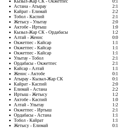
Кызыл-Жар СК - Окжетпес
0:1
Астана - Атырау
2:1
Кайрат - Елимай
2:2
Тобол - Каспий
2:1
Жетысу - Улытау
2:0
Актобе - Иртыш
1:0
Кызыл-Жар СК - Ордабасы
1:2
Алтай - Женис
0:0
Окжетпес - Кайсар
1:1
Окжетпес - Кайсар
1:1
Окжетпес - Кайсар
1:1
Улытау - Тобол
2:1
Ордабасы - Окжетпес
2:1
Кайсар - Алтай
1:1
Женис - Актобе
0:1
Атырау - Кызыл-Жар СК
0:1
Кайрат - Каспий
2:0
Елимай - Астана
2:2
Иртыш - Жетысу
1:2
Актобе - Каспий
1:0
Алтай - Улытау
1:2
Окжетпес - Иртыш
2:1
Ордабасы - Астана
1:1
Тобол - Кайрат
1:1
Жетысу - Елимай
0:1