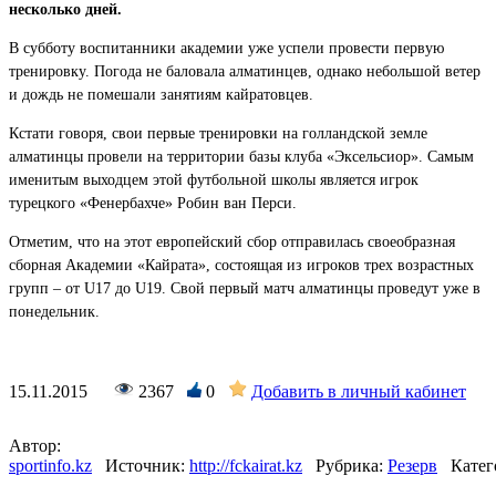
несколько дней.
В субботу воспитанники академии уже успели провести первую
тренировку. Погода не баловала алматинцев, однако небольшой ветер
и дождь не помешали занятиям кайратовцев.
Кстати говоря, свои первые тренировки на голландской земле
алматинцы провели на территории базы клуба «Эксельсиор». Самым
именитым выходцем этой футбольной школы является игрок
турецкого «Фенербахче» Робин ван Перси.
Отметим, что на этот европейский сбор отправилась своеобразная
сборная Академии «Кайрата», состоящая из игроков трех возрастных
групп – от U17 до U19. Свой первый матч алматинцы проведут уже в
понедельник.
15.11.2015
2367
0
Добавить в личный кабинет
Автор:
sportinfo.kz
Источник:
http://fckairat.kz
Рубрика:
Резерв
Катег