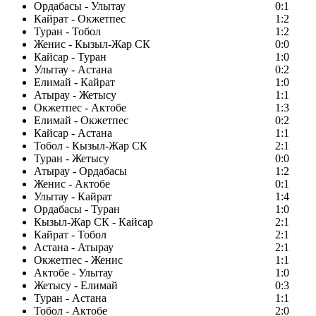
Ордабасы - Улытау
0:1
Кайрат - Окжетпес
1:2
Туран - Тобол
1:2
Женис - Кызыл-Жар СК
0:0
Кайсар - Туран
1:0
Улытау - Астана
0:2
Елимай - Кайрат
1:0
Атырау - Жетысу
1:1
Окжетпес - Актобе
1:3
Елимай - Окжетпес
0:2
Кайсар - Астана
1:1
Тобол - Кызыл-Жар СК
2:1
Туран - Жетысу
0:0
Атырау - Ордабасы
1:2
Женис - Актобе
0:1
Улытау - Кайрат
1:4
Ордабасы - Туран
1:0
Кызыл-Жар СК - Кайсар
2:1
Кайрат - Тобол
2:1
Астана - Атырау
2:1
Окжетпес - Женис
1:1
Актобе - Улытау
1:0
Жетысу - Елимай
0:3
Туран - Астана
1:1
Тобол - Актобе
2:0