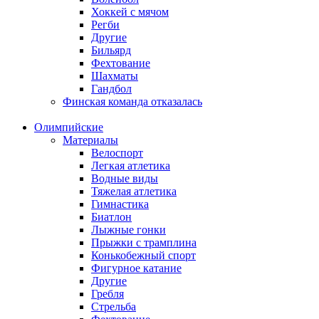
Хоккей с мячом
Регби
Другие
Бильярд
Фехтование
Шахматы
Гандбол
Финская команда отказалась
Олимпийские
Материалы
Велоспорт
Легкая атлетика
Водные виды
Тяжелая атлетика
Гимнастика
Биатлон
Лыжные гонки
Прыжки с трамплина
Конькобежный спорт
Фигурное катание
Другие
Гребля
Стрельба