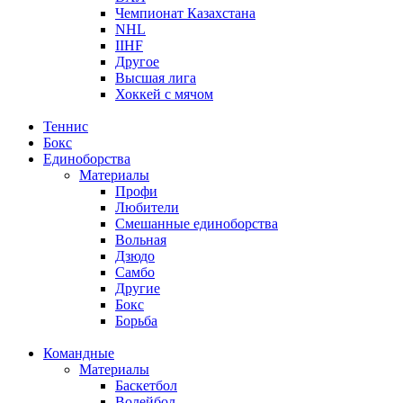
Чемпионат Казахстана
NHL
IIHF
Другое
Высшая лига
Хоккей с мячом
Теннис
Бокс
Единоборства
Материалы
Профи
Любители
Смешанные единоборства
Вольная
Дзюдо
Самбо
Другие
Бокс
Борьба
Командные
Материалы
Баскетбол
Волейбол