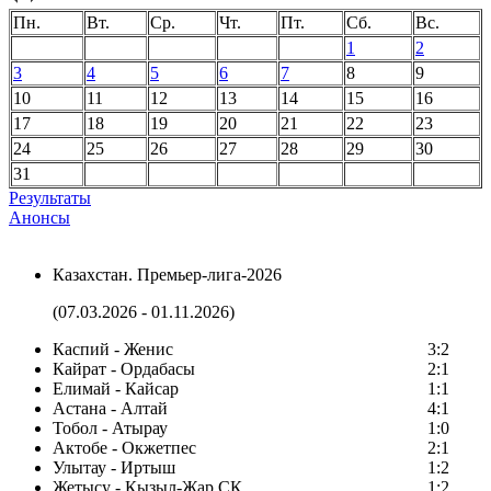
Пн.
Вт.
Ср.
Чт.
Пт.
Сб.
Вс.
1
2
3
4
5
6
7
8
9
10
11
12
13
14
15
16
17
18
19
20
21
22
23
24
25
26
27
28
29
30
31
Результаты
Анонсы
Казахстан. Премьер-лига-2026
(07.03.2026 - 01.11.2026)
Каспий - Женис
3:2
Кайрат - Ордабасы
2:1
Елимай - Кайсар
1:1
Астана - Алтай
4:1
Тобол - Атырау
1:0
Актобе - Окжетпес
2:1
Улытау - Иртыш
1:2
Жетысу - Кызыл-Жар СК
1:2