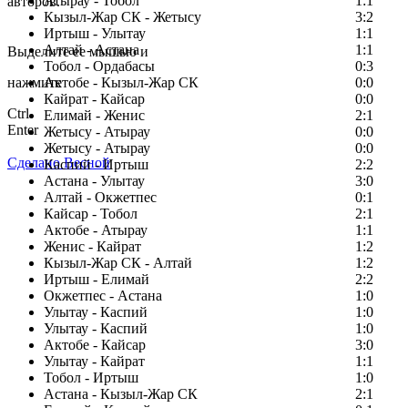
Атырау - Тобол
1:1
авторов.
Кызыл-Жар СК - Жетысу
3:2
Заметили ошибку в тексте?
Иртыш - Улытау
1:1
Алтай - Астана
1:1
Выделите ее мышью и
Тобол - Ордабасы
0:3
нажмите
Актобе - Кызыл-Жар СК
0:0
Кайрат - Кайсар
0:0
Ctrl
Елимай - Женис
2:1
Enter
Жетысу - Атырау
0:0
Жетысу - Атырау
0:0
Сделано Весной
Каспий - Иртыш
2:2
Астана - Улытау
3:0
Алтай - Окжетпес
0:1
Кайсар - Тобол
2:1
Актобе - Атырау
1:1
Женис - Кайрат
1:2
Кызыл-Жар СК - Алтай
1:2
Иртыш - Елимай
2:2
Окжетпес - Астана
1:0
Улытау - Каспий
1:0
Улытау - Каспий
1:0
Актобе - Кайсар
3:0
Улытау - Кайрат
1:1
Тобол - Иртыш
1:0
Астана - Кызыл-Жар СК
2:1