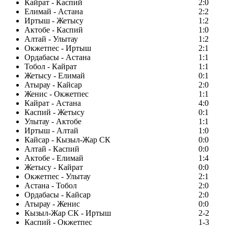
Кайрат - Каспий
2:0
Елимай - Астана
2:2
Иртыш - Жетысу
1:2
Актобе - Каспий
1:0
Алтай - Улытау
1:2
Окжетпес - Иртыш
2:1
Ордабасы - Астана
1:1
Тобол - Кайрат
1:1
Жетысу - Елимай
0:1
Атырау - Кайсар
2:0
Женис - Окжетпес
1:1
Кайрат - Астана
4:0
Каспий - Жетысу
0:1
Улытау - Актобе
1:1
Иртыш - Алтай
1:0
Кайсар - Кызыл-Жар СК
0:0
Алтай - Каспий
0:0
Актобе - Елимай
1:4
Жетысу - Кайрат
0:0
Окжетпес - Улытау
2:1
Астана - Тобол
2:0
Ордабасы - Кайсар
2:0
Атырау - Женис
0:0
Кызыл-Жар СК - Иртыш
2-2
Каспий - Окжетпес
1-3