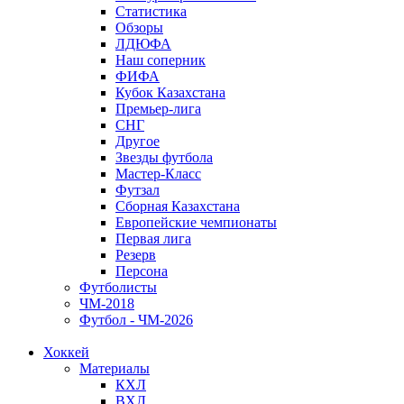
Статистика
Обзоры
ЛДЮФА
Наш соперник
ФИФА
Кубок Казахстана
Премьер-лига
СНГ
Другое
Звезды футбола
Мастер-Класс
Футзал
Сборная Казахстана
Европейские чемпионаты
Первая лига
Резерв
Персона
Футболисты
ЧМ-2018
Футбол - ЧМ-2026
Хоккей
Материалы
КХЛ
ВХЛ