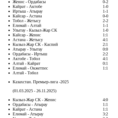
Женис - Ордабасы
0-2
Кайрат - Актобе
1-0
Иртыш - Атырау
1-1
Кайсар - Астана
0-0
Тобол - Жетысу
2-2
Елимай - Алтай
1-1
Улытау - Кызыл-Жар СК
1-0
Кайсар - Женис
1:1
Астана - Жетысу
4:1
Кызыл-Жар СК - Каспий
2:1
Атырау - Улытау
0:0
Ордабасы - Иртыш
2:2
Актобе - Тобол
4:1
Алтай - Кайрат
0:1
Елимай - Окжетпес
1:1
Алтай - Тобол
Казахстан. Премьер-лига -2025
(01.03.2025 - 26.11.2025)
Кызыл-Жар СК - Женис
4:0
Ордабасы - Атырау
1:1
Кайрат - Астана
1:1
Елимай - Атырау
3:2