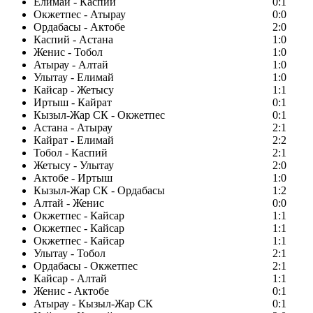
Елимай - Каспий
0:1
Окжетпес - Атырау
0:0
Ордабасы - Актобе
2:0
Каспий - Астана
1:0
Женис - Тобол
1:0
Атырау - Алтай
1:0
Улытау - Елимай
1:0
Кайсар - Жетысу
1:1
Иртыш - Кайрат
0:1
Кызыл-Жар СК - Окжетпес
0:1
Астана - Атырау
2:1
Кайрат - Елимай
2:2
Тобол - Каспий
2:1
Жетысу - Улытау
2:0
Актобе - Иртыш
1:0
Кызыл-Жар СК - Ордабасы
1:2
Алтай - Женис
0:0
Окжетпес - Кайсар
1:1
Окжетпес - Кайсар
1:1
Окжетпес - Кайсар
1:1
Улытау - Тобол
2:1
Ордабасы - Окжетпес
2:1
Кайсар - Алтай
1:1
Женис - Актобе
0:1
Атырау - Кызыл-Жар СК
0:1