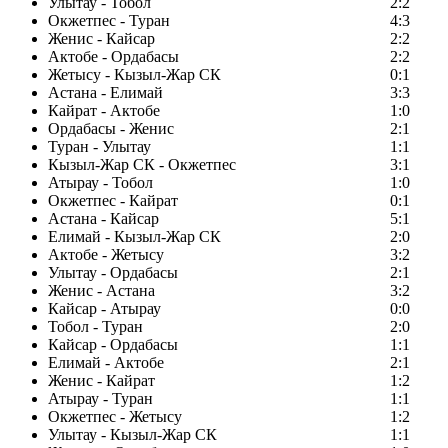
Улытау - Тобол
2:2
Окжетпес - Туран
4:3
Женис - Кайсар
2:2
Актобе - Ордабасы
2:2
Жетысу - Кызыл-Жар СК
0:1
Астана - Елимай
3:3
Кайрат - Актобе
1:0
Ордабасы - Женис
2:1
Туран - Улытау
1:1
Кызыл-Жар СК - Окжетпес
3:1
Атырау - Тобол
1:0
Окжетпес - Кайрат
0:1
Астана - Кайсар
5:1
Елимай - Кызыл-Жар СК
2:0
Актобе - Жетысу
3:2
Улытау - Ордабасы
2:1
Женис - Астана
3:2
Кайсар - Атырау
0:0
Тобол - Туран
2:0
Кайсар - Ордабасы
1:1
Елимай - Актобе
2:1
Женис - Кайрат
1:2
Атырау - Туран
1:1
Окжетпес - Жетысу
1:2
Улытау - Кызыл-Жар СК
1:1