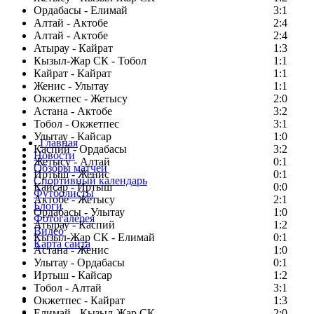
Ордабасы - Елимай
3:1
Алтай - Актобе
2:4
Алтай - Актобе
2:4
Атырау - Кайрат
1:3
Кызыл-Жар СК - Тобол
1:1
Кайрат - Кайрат
1:1
Женис - Улытау
1:1
Окжетпес - Жетысу
2:0
Астана - Актобе
3:2
Тобол - Окжетпес
3:1
Улытау - Кайсар
1:0
Главная
Каспий - Ордабасы
3:2
Новости
Жетысу - Алтай
0:1
Обзоры матчей
Иртыш - Женис
0:1
Спортивный календарь
Кайсар - Иртыш
0:0
Футболисты
Актобе - Жетысу
2:1
Блоги
Ордабасы - Улытау
1:0
Фотогалерея
Атырау - Каспий
1:2
Видео
Кызыл-Жар СК - Елимай
0:1
Карта сайта
Астана - Женис
1:0
Улытау - Ордабасы
0:1
Иртыш - Кайсар
1:2
Тобол - Алтай
3:1
Есть идея?
Окжетпес - Кайрат
1:3
Сообщить о мероприятии
Елимай - Кызыл-Жар СК
2:0