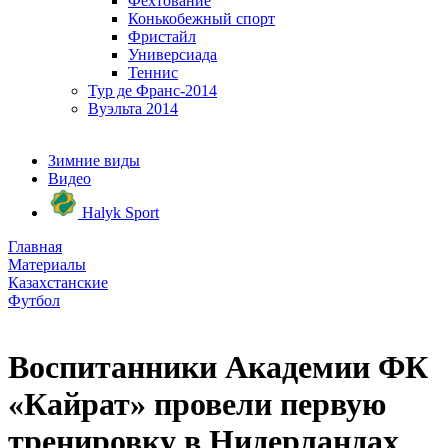
Фехтование
Конькобежный спорт
Фристайл
Универсиада
Теннис
Тур де Франс-2014
Вуэльта 2014
Зимние виды
Видео
Halyk Sport
Главная
Материалы
Казахстанские
Футбол
Воспитанники Академии ФК
«Кайрат» провели первую
тренировку в Нидерландах