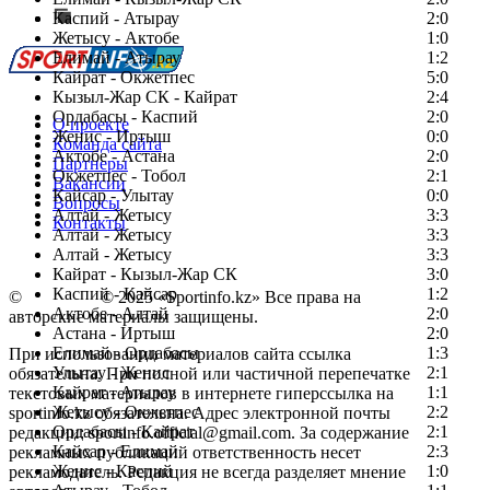
Каспий - Атырау
Перейти на старый сайт
2:0
Жетысу - Актобе
1:0
Елимай - Атырау
1:2
Кайрат - Окжетпес
5:0
Кызыл-Жар СК - Кайрат
2:4
Ордабасы - Каспий
2:0
О проекте
Женис - Иртыш
0:0
Команда сайта
Актобе - Астана
2:0
Партнеры
Окжетпес - Тобол
2:1
Вакансии
Кайсар - Улытау
0:0
Вопросы
Алтай - Жетысу
3:3
Контакты
Алтай - Жетысу
3:3
Алтай - Жетысу
3:3
Кайрат - Кызыл-Жар СК
3:0
Каспий - Кайсар
1:2
©
Copyright
© 2025 «Sportinfo.kz» Все права на
Актобе - Алтай
2:0
авторские материалы защищены.
Астана - Иртыш
2:0
Елимай - Ордабасы
1:3
При использовании материалов сайта ссылка
Улытау - Женис
2:1
обязательна. При полной или частичной перепечатке
Кайрат - Атырау
1:1
текстовых материалов в интернете гиперссылка на
Жетысу - Окжетпес
2:2
sportinfo.kz обязательна. Адрес электронной почты
Ордабасы - Кайрат
2:1
редакции: sportinfo.official@gmail.com. За содержание
Кайсар - Елимай
2:3
рекламных публикаций ответственность несет
Женис - Каспий
1:0
рекламодатель. Редакция не всегда разделяет мнение