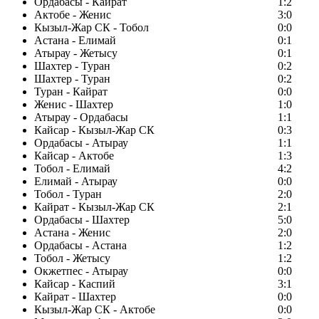
Ордабасы - Кайрат
1:2
Актобе - Женис
3:0
Кызыл-Жар СК - Тобол
0:0
Астана - Елимай
0:1
Атырау - Жетысу
0:1
Шахтер - Туран
0:2
Шахтер - Туран
0:2
Туран - Кайрат
0:0
Женис - Шахтер
1:0
Атырау - Ордабасы
1:1
Кайсар - Кызыл-Жар СК
0:3
Ордабасы - Атырау
1:1
Кайсар - Актобе
1:3
Тобол - Елимай
4:2
Елимай - Атырау
0:0
Тобол - Туран
2:0
Кайрат - Кызыл-Жар СК
2:1
Ордабасы - Шахтер
5:0
Астана - Женис
2:0
Ордабасы - Астана
1:2
Тобол - Жетысу
1:2
Окжетпес - Атырау
0:0
Кайсар - Каспий
3:1
Кайрат - Шахтер
0:0
Кызыл-Жар СК - Актобе
0:0