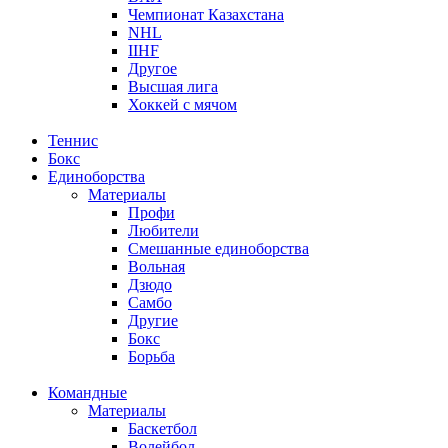
Чемпионат Казахстана
NHL
IIHF
Другое
Высшая лига
Хоккей с мячом
Теннис
Бокс
Единоборства
Материалы
Профи
Любители
Смешанные единоборства
Вольная
Дзюдо
Самбо
Другие
Бокс
Борьба
Командные
Материалы
Баскетбол
Волейбол