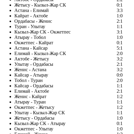
Жетысу - Кызыл-Жар СК
0:1
Астана - Елимай
3:3
Кайрат - Актобе
1:0
Ордабасы - Женис
2:1
Туран - Улытау
1:1
Кызыл-Жар СК - Окжетпес
3:1
Атырау - Тобол
1:0
Окжетпес - Кайрат
0:1
Астана - Кайсар
5:1
Елимай - Кызыл-Жар СК
2:0
Актобе - Жетысу
3:2
Улытау - Ордабасы
2:1
Женис - Астана
3:2
Кайсар - Атырау
0:0
Тобол - Туран
2:0
Кайсар - Ордабасы
1:1
Елимай - Актобе
2:1
Женис - Кайрат
1:2
Атырау - Туран
1:1
Окжетпес - Жетысу
1:2
Улытау - Кызыл-Жар СК
1:1
Жетысу - Ордабасы
1:0
Кызыл-Жар СК - Атырау
0:1
Окжетпес - Улытау
1:0