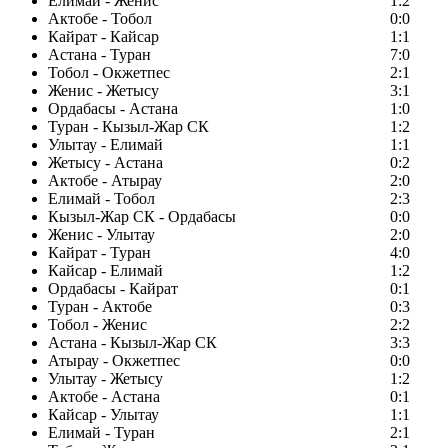
Елимай - Женис
1:2
Актобе - Тобол
0:0
Кайрат - Кайсар
1:1
Астана - Туран
7:0
Тобол - Окжетпес
2:1
Женис - Жетысу
3:1
Ордабасы - Астана
1:0
Туран - Кызыл-Жар СК
1:2
Улытау - Елимай
1:1
Жетысу - Астана
0:2
Актобе - Атырау
2:0
Елимай - Тобол
2:3
Кызыл-Жар СК - Ордабасы
0:0
Женис - Улытау
2:0
Кайрат - Туран
4:0
Кайсар - Елимай
1:2
Ордабасы - Кайрат
0:1
Туран - Актобе
0:3
Тобол - Женис
2:2
Астана - Кызыл-Жар СК
3:3
Атырау - Окжетпес
0:0
Улытау - Жетысу
1:2
Актобе - Астана
0:1
Кайсар - Улытау
1:1
Елимай - Туран
2:1