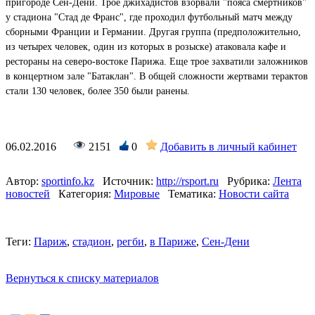
пригороде Сен-Дени. Трое джихадистов взорвали "пояса смертников"
у стадиона "Стад де Франс", где проходил футбольный матч между
сборными Франции и Германии. Другая группа (предположительно,
из четырех человек, один из которых в розыске) атаковала кафе и
рестораны на северо-востоке Парижа. Еще трое захватили заложников
в концертном зале "Батаклан". В общей сложности жертвами терактов
стали 130 человек, более 350 были ранены.
06.02.2016
2151
0
Добавить в личный кабинет
Автор:
sportinfo.kz
Источник:
http://rsport.ru
Рубрика:
Лента
новостей
Категория:
Мировые
Тематика:
Новости сайта
Теги:
Париж
,
стадион
,
регби
,
в Париже
,
Сен-Дени
Вернуться к списку материалов