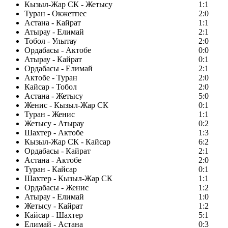
Кызыл-Жар СК - Жетысу
1:1
Туран - Окжетпес
2:0
Астана - Кайрат
1:1
Атырау - Елимай
2:1
Тобол - Улытау
2:0
Ордабасы - Актобе
0:0
Атырау - Кайрат
0:1
Ордабасы - Елимай
2:1
Актобе - Туран
2:0
Кайсар - Тобол
2:0
Астана - Жетысу
5:0
Женис - Кызыл-Жар СК
0:1
Туран - Женис
1:1
Жетысу - Атырау
0:2
Шахтер - Актобе
1:3
Кызыл-Жар СК - Кайсар
6:2
Ордабасы - Кайрат
2:1
Астана - Актобе
2:0
Туран - Кайсар
0:1
Шахтер - Кызыл-Жар СК
1:1
Ордабасы - Женис
1:2
Атырау - Елимай
1:0
Жетысу - Кайрат
1:2
Кайсар - Шахтер
5:1
Елимай - Астана
0:3