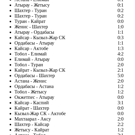
Атырау - Жетысу
0:1
Шахтер - Туран
0:2
Шахтер - Туран
0:2
Туран - Кайрат
0:0
Женис - Шахтер
1:0
Атырау - Ордабасы
1:1
Кайсар - Кызыл-Жар СК
0:3
Ордабасы - Атырау
1:1
Кайсар - Актобе
1:3
Тобол - Елимай
4:2
Елимай - Атырау
0:0
Тобол - Туран
2:0
Кайрат - Кызыл-Жар СК
2:1
Ордабасы - Шахтер
5:0
Астана - Женис
2:0
Ордабасы - Астана
1:2
Тобол - Жетысу
1:2
Окжетпес - Атырау
0:0
Кайсар - Каспий
3:1
Кайрат - Шахтер
0:0
Кызыл-Жар СК - Актобе
0:0
Махтаарал - Аксу
2:0
Шахтер - Кайсар
2:2
Жетысу - Кайрат
1:2