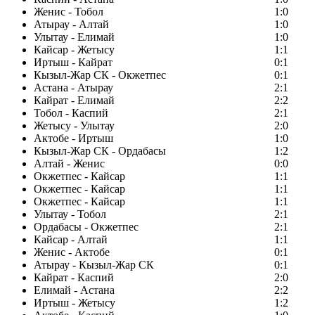
Женис - Тобол
1:0
Атырау - Алтай
1:0
Улытау - Елимай
1:0
Кайсар - Жетысу
1:1
Иртыш - Кайрат
0:1
Кызыл-Жар СК - Окжетпес
0:1
Астана - Атырау
2:1
Кайрат - Елимай
2:2
Тобол - Каспий
2:1
Жетысу - Улытау
2:0
Актобе - Иртыш
1:0
Кызыл-Жар СК - Ордабасы
1:2
Алтай - Женис
0:0
Окжетпес - Кайсар
1:1
Окжетпес - Кайсар
1:1
Окжетпес - Кайсар
1:1
Улытау - Тобол
2:1
Ордабасы - Окжетпес
2:1
Кайсар - Алтай
1:1
Женис - Актобе
0:1
Атырау - Кызыл-Жар СК
0:1
Кайрат - Каспий
2:0
Елимай - Астана
2:2
Иртыш - Жетысу
1:2