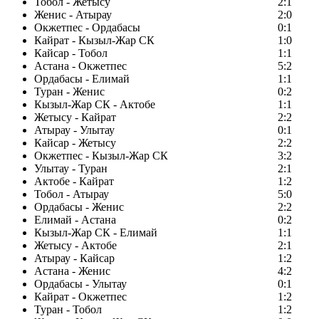
Тобол - Жетысу
2:1
Женис - Атырау
2:0
Окжетпес - Ордабасы
0:1
Кайрат - Кызыл-Жар СК
1:0
Кайсар - Тобол
1:1
Астана - Окжетпес
5:2
Ордабасы - Елимай
1:1
Туран - Женис
0:2
Кызыл-Жар СК - Актобе
1:1
Жетысу - Кайрат
2:2
Атырау - Улытау
0:1
Кайсар - Жетысу
2:2
Окжетпес - Кызыл-Жар СК
3:2
Улытау - Туран
2:1
Актобе - Кайрат
1:2
Тобол - Атырау
5:0
Ордабасы - Женис
2:2
Елимай - Астана
0:2
Кызыл-Жар СК - Елимай
1:1
Жетысу - Актобе
2:1
Атырау - Кайсар
1:2
Астана - Женис
4:2
Ордабасы - Улытау
0:1
Кайрат - Окжетпес
1:2
Туран - Тобол
1:2