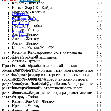
Кайрат - Окжетпес
5:0
Кызыл-Жар СК - Кайрат
2:4
Ордабасы - Каспий
2:0
О проекте
Женис - Иртыш
0:0
Команда сайта
Актобе - Астана
2:0
Партнеры
Окжетпес - Тобол
2:1
Вакансии
Кайсар - Улытау
0:0
Вопросы
Алтай - Жетысу
3:3
Контакты
Алтай - Жетысу
3:3
Алтай - Жетысу
3:3
Кайрат - Кызыл-Жар СК
3:0
Каспий - Кайсар
1:2
©
Copyright
© 2025 «Sportinfo.kz» Все права на
Актобе - Алтай
2:0
авторские материалы защищены.
Астана - Иртыш
2:0
Елимай - Ордабасы
1:3
При использовании материалов сайта ссылка
Улытау - Женис
2:1
обязательна. При полной или частичной перепечатке
Кайрат - Атырау
1:1
текстовых материалов в интернете гиперссылка на
Жетысу - Окжетпес
2:2
sportinfo.kz обязательна. Адрес электронной почты
Ордабасы - Кайрат
2:1
редакции: sportinfo.official@gmail.com. За содержание
Кайсар - Елимай
2:3
рекламных публикаций ответственность несет
Женис - Каспий
1:0
рекламодатель. Редакция не всегда разделяет мнение
Атырау - Тобол
1:1
авторов.
Кызыл-Жар СК - Жетысу
3:2
Заметили ошибку в тексте?
Иртыш - Улытау
1:1
Алтай - Астана
1:1
Выделите ее мышью и