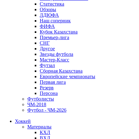
Статистика
Обзоры
ЛДЮФА
Наш соперник
ФИФА
Кубок Казахстана
Премьер-лига
СНГ
Другое
Звезды футбола
Мастер-Класс
Футзал
Сборная Казахстана
Европейские чемпионаты
Первая лига
Резерв
Персона
Футболисты
ЧМ-2018
Футбол - ЧМ-2026
Хоккей
Материалы
КХЛ
ВХЛ