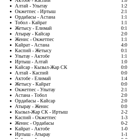
Актобе - Каспий
1:0
Алтай - Улытау
1:2
Окжетпес - Иртыш
2:1
Ордабасы - Астана
1:1
Тобол - Кайрат
1:1
Жетысу - Елимай
0:1
Атырау - Кайсар
2:0
Женис - Окжетпес
1:1
Кайрат - Астана
4:0
Каспий - Жетысу
0:1
Улытау - Актобе
1:1
Иртыш - Алтай
1:0
Кайсар - Кызыл-Жар СК
0:0
Алтай - Каспий
0:0
Актобе - Елимай
1:4
Жетысу - Кайрат
0:0
Окжетпес - Улытау
2:1
Астана - Тобол
2:0
Ордабасы - Кайсар
2:0
Атырау - Женис
0:0
Кызыл-Жар СК - Иртыш
2-2
Каспий - Окжетпес
1-3
Женис - Ордабасы
0-2
Кайрат - Актобе
1-0
Иртыш - Атырау
1-1