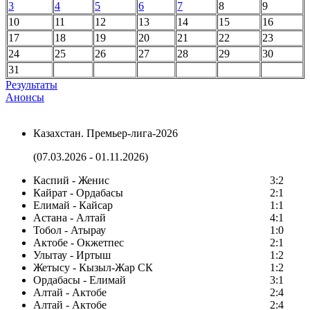
3
4
5
6
7
8
9
10
11
12
13
14
15
16
17
18
19
20
21
22
23
24
25
26
27
28
29
30
31
Результаты
Анонсы
Казахстан. Премьер-лига-2026
(07.03.2026 - 01.11.2026)
Каспий - Женис
3:2
Кайрат - Ордабасы
2:1
Елимай - Кайсар
1:1
Астана - Алтай
4:1
Тобол - Атырау
1:0
Актобе - Окжетпес
2:1
Улытау - Иртыш
1:2
Жетысу - Кызыл-Жар СК
1:2
Ордабасы - Елимай
3:1
Алтай - Актобе
2:4
Алтай - Актобе
2:4