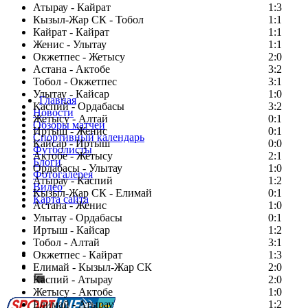
Атырау - Кайрат
1:3
Кызыл-Жар СК - Тобол
1:1
Кайрат - Кайрат
1:1
Женис - Улытау
1:1
Окжетпес - Жетысу
2:0
Астана - Актобе
3:2
Тобол - Окжетпес
3:1
Улытау - Кайсар
1:0
Главная
Каспий - Ордабасы
3:2
Новости
Жетысу - Алтай
0:1
Обзоры матчей
Иртыш - Женис
0:1
Спортивный календарь
Кайсар - Иртыш
0:0
Футболисты
Актобе - Жетысу
2:1
Блоги
Ордабасы - Улытау
1:0
Фотогалерея
Атырау - Каспий
1:2
Видео
Кызыл-Жар СК - Елимай
0:1
Карта сайта
Астана - Женис
1:0
Улытау - Ордабасы
0:1
Иртыш - Кайсар
1:2
Тобол - Алтай
3:1
Есть идея?
Окжетпес - Кайрат
1:3
Сообщить о мероприятии
Елимай - Кызыл-Жар СК
2:0
Каспий - Атырау
Перейти на старый сайт
2:0
Жетысу - Актобе
1:0
Елимай - Атырау
1:2