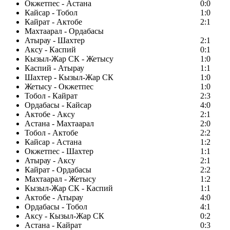
Окжетпес - Астана
0:0
Кайсар - Тобол
1:0
Кайрат - Актобе
2:1
Махтаарал - Ордабасы
Атырау - Шахтер
2:1
Аксу - Каспий
0:1
Кызыл-Жар СК - Жетысу
1:0
Каспий - Атырау
1:1
Шахтер - Кызыл-Жар СК
1:0
Жетысу - Окжетпес
1:0
Тобол - Кайрат
2:3
Ордабасы - Кайсар
4:0
Актобе - Аксу
2:1
Астана - Махтаарал
2:0
Тобол - Актобе
2:2
Кайсар - Астана
1:2
Окжетпес - Шахтер
1:1
Атырау - Аксу
2:1
Кайрат - Ордабасы
2:2
Махтаарал - Жетысу
1:2
Кызыл-Жар СК - Каспий
1:1
Актобе - Атырау
4:0
Ордабасы - Тобол
4:1
Аксу - Кызыл-Жар СК
0:2
Астана - Кайрат
0:3