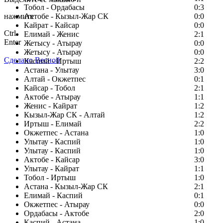
Тобол - Ордабасы
0:3
нажмите
Актобе - Кызыл-Жар СК
0:0
Кайрат - Кайсар
0:0
Ctrl
Елимай - Женис
2:1
Enter
Жетысу - Атырау
0:0
Жетысу - Атырау
0:0
Сделано Весной
Каспий - Иртыш
2:2
Астана - Улытау
3:0
Алтай - Окжетпес
0:1
Кайсар - Тобол
2:1
Актобе - Атырау
1:1
Женис - Кайрат
1:2
Кызыл-Жар СК - Алтай
1:2
Иртыш - Елимай
2:2
Окжетпес - Астана
1:0
Улытау - Каспий
1:0
Улытау - Каспий
1:0
Актобе - Кайсар
3:0
Улытау - Кайрат
1:1
Тобол - Иртыш
1:0
Астана - Кызыл-Жар СК
2:1
Елимай - Каспий
0:1
Окжетпес - Атырау
0:0
Ордабасы - Актобе
2:0
Каспий - Астана
1:0