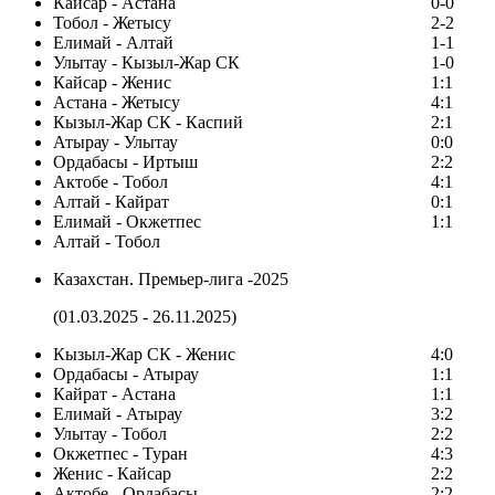
Кайсар - Астана
0-0
Тобол - Жетысу
2-2
Елимай - Алтай
1-1
Улытау - Кызыл-Жар СК
1-0
Кайсар - Женис
1:1
Астана - Жетысу
4:1
Кызыл-Жар СК - Каспий
2:1
Атырау - Улытау
0:0
Ордабасы - Иртыш
2:2
Актобе - Тобол
4:1
Алтай - Кайрат
0:1
Елимай - Окжетпес
1:1
Алтай - Тобол
Казахстан. Премьер-лига -2025
(01.03.2025 - 26.11.2025)
Кызыл-Жар СК - Женис
4:0
Ордабасы - Атырау
1:1
Кайрат - Астана
1:1
Елимай - Атырау
3:2
Улытау - Тобол
2:2
Окжетпес - Туран
4:3
Женис - Кайсар
2:2
Актобе - Ордабасы
2:2