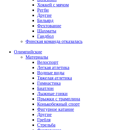
Хоккей с мячом
Регби
Другие
Бильярд
Фехтование
Шахматы
Гандбол
Финская команда отказалась
Олимпийские
Материалы
Велоспорт
Легкая атлетика
Водные виды
Тяжелая атлетика
Гимнастика
Биатлон
Лыжные гонки
Прыжки с трамплина
Конькобежный спорт
Фигурное катание
Другие
Гребля
Стрельба