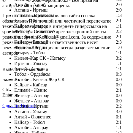
©
Copyright
© 2025 «Sportinfo.kz» Все права на
Актобе - Алтай
2:0
авторские материалы защищены.
Астана - Иртыш
2:0
Елимай - Ордабасы
1:3
При использовании материалов сайта ссылка
Улытау - Женис
2:1
обязательна. При полной или частичной перепечатке
Кайрат - Атырау
1:1
текстовых материалов в интернете гиперссылка на
Жетысу - Окжетпес
2:2
sportinfo.kz обязательна. Адрес электронной почты
Ордабасы - Кайрат
2:1
редакции: sportinfo.official@gmail.com. За содержание
Кайсар - Елимай
2:3
рекламных публикаций ответственность несет
Женис - Каспий
1:0
рекламодатель. Редакция не всегда разделяет мнение
Атырау - Тобол
1:1
авторов.
Кызыл-Жар СК - Жетысу
3:2
Заметили ошибку в тексте?
Иртыш - Улытау
1:1
Алтай - Астана
1:1
Выделите ее мышью и
Тобол - Ордабасы
0:3
нажмите
Актобе - Кызыл-Жар СК
0:0
Кайрат - Кайсар
0:0
Ctrl
Елимай - Женис
2:1
Enter
Жетысу - Атырау
0:0
Жетысу - Атырау
0:0
Сделано Весной
Каспий - Иртыш
2:2
Астана - Улытау
3:0
Алтай - Окжетпес
0:1
Кайсар - Тобол
2:1
Актобе - Атырау
1:1
Женис - Кайрат
1:2