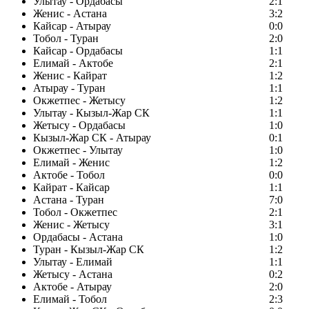
Улытау - Ордабасы
2:1
Женис - Астана
3:2
Кайсар - Атырау
0:0
Тобол - Туран
2:0
Кайсар - Ордабасы
1:1
Елимай - Актобе
2:1
Женис - Кайрат
1:2
Атырау - Туран
1:1
Окжетпес - Жетысу
1:2
Улытау - Кызыл-Жар СК
1:1
Жетысу - Ордабасы
1:0
Кызыл-Жар СК - Атырау
0:1
Окжетпес - Улытау
1:0
Елимай - Женис
1:2
Актобе - Тобол
0:0
Кайрат - Кайсар
1:1
Астана - Туран
7:0
Тобол - Окжетпес
2:1
Женис - Жетысу
3:1
Ордабасы - Астана
1:0
Туран - Кызыл-Жар СК
1:2
Улытау - Елимай
1:1
Жетысу - Астана
0:2
Актобе - Атырау
2:0
Елимай - Тобол
2:3