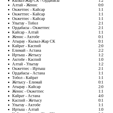
Кызыл-Жар СК - Ордабасы
1:2
Алтай - Женис
0:0
Окжетпес - Кайсар
1:1
Окжетпес - Кайсар
1:1
Окжетпес - Кайсар
1:1
Улытау - Тобол
2:1
Ордабасы - Окжетпес
2:1
Кайсар - Алтай
1:1
Женис - Актобе
0:1
Атырау - Кызыл-Жар СК
0:1
Кайрат - Каспий
2:0
Елимай - Астана
2:2
Иртыш - Жетысу
1:2
Актобе - Каспий
1:0
Алтай - Улытау
1:2
Окжетпес - Иртыш
2:1
Ордабасы - Астана
1:1
Тобол - Кайрат
1:1
Жетысу - Елимай
0:1
Атырау - Кайсар
2:0
Женис - Окжетпес
1:1
Кайрат - Астана
4:0
Каспий - Жетысу
0:1
Улытау - Актобе
1:1
Иртыш - Алтай
1:0