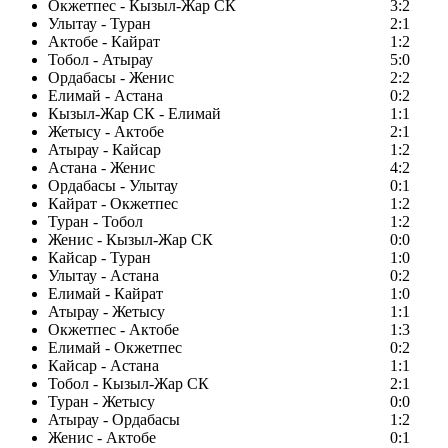
Окжетпес - Кызыл-Жар СК
3:2
Улытау - Туран
2:1
Актобе - Кайрат
1:2
Тобол - Атырау
5:0
Ордабасы - Женис
2:2
Елимай - Астана
0:2
Кызыл-Жар СК - Елимай
1:1
Жетысу - Актобе
2:1
Атырау - Кайсар
1:2
Астана - Женис
4:2
Ордабасы - Улытау
0:1
Кайрат - Окжетпес
1:2
Туран - Тобол
1:2
Женис - Кызыл-Жар СК
0:0
Кайсар - Туран
1:0
Улытау - Астана
0:2
Елимай - Кайрат
1:0
Атырау - Жетысу
1:1
Окжетпес - Актобе
1:3
Елимай - Окжетпес
0:2
Кайсар - Астана
1:1
Тобол - Кызыл-Жар СК
2:1
Туран - Жетысу
0:0
Атырау - Ордабасы
1:2
Женис - Актобе
0:1