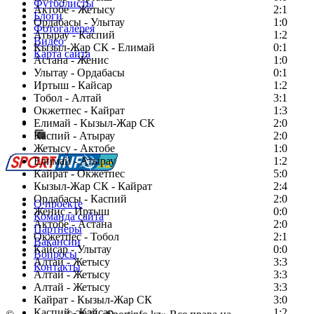
Футболисты
Актобе - Жетысу
2:1
Блоги
Ордабасы - Улытау
1:0
Фотогалерея
Атырау - Каспий
1:2
Видео
Кызыл-Жар СК - Елимай
0:1
Карта сайта
Астана - Женис
1:0
Улытау - Ордабасы
0:1
Иртыш - Кайсар
1:2
Тобол - Алтай
3:1
Есть идея?
Окжетпес - Кайрат
1:3
Сообщить о мероприятии
Елимай - Кызыл-Жар СК
2:0
Каспий - Атырау
Перейти на старый сайт
2:0
Жетысу - Актобе
1:0
Елимай - Атырау
1:2
Кайрат - Окжетпес
5:0
Кызыл-Жар СК - Кайрат
2:4
Ордабасы - Каспий
2:0
О проекте
Женис - Иртыш
0:0
Команда сайта
Актобе - Астана
2:0
Партнеры
Окжетпес - Тобол
2:1
Вакансии
Кайсар - Улытау
0:0
Вопросы
Алтай - Жетысу
3:3
Контакты
Алтай - Жетысу
3:3
Алтай - Жетысу
3:3
Кайрат - Кызыл-Жар СК
3:0
Каспий - Кайсар
1:2