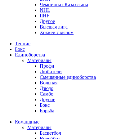
Чемпионат Казахстана
NHL
IIHF
Другое
Высшая лига
Хоккей с мячом
Теннис
Бокс
Единоборства
Материалы
Профи
Любители
Смешанные единоборства
Вольная
Дзюдо
Самбо
Другие
Бокс
Борьба
Командные
Материалы
Баскетбол
Волейбол