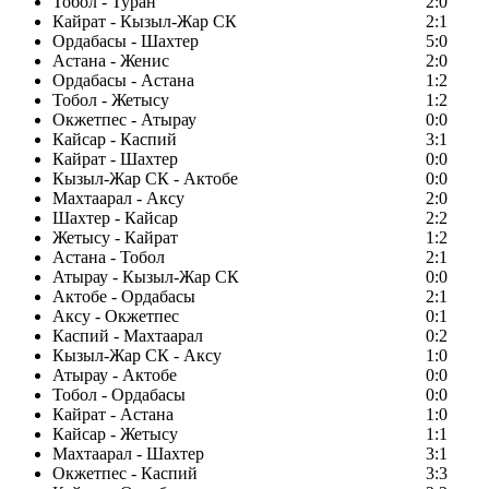
Тобол - Туран
2:0
Кайрат - Кызыл-Жар СК
2:1
Ордабасы - Шахтер
5:0
Астана - Женис
2:0
Ордабасы - Астана
1:2
Тобол - Жетысу
1:2
Окжетпес - Атырау
0:0
Кайсар - Каспий
3:1
Кайрат - Шахтер
0:0
Кызыл-Жар СК - Актобе
0:0
Махтаарал - Аксу
2:0
Шахтер - Кайсар
2:2
Жетысу - Кайрат
1:2
Астана - Тобол
2:1
Атырау - Кызыл-Жар СК
0:0
Актобе - Ордабасы
2:1
Аксу - Окжетпес
0:1
Каспий - Махтаарал
0:2
Кызыл-Жар СК - Аксу
1:0
Атырау - Актобе
0:0
Тобол - Ордабасы
0:0
Кайрат - Астана
1:0
Кайсар - Жетысу
1:1
Махтаарал - Шахтер
3:1
Окжетпес - Каспий
3:3