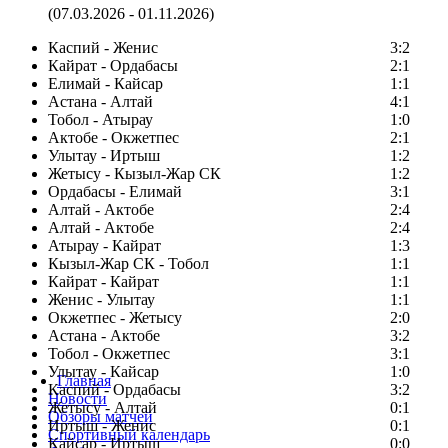
(07.03.2026 - 01.11.2026)
Каспий - Женис
3:2
Кайрат - Ордабасы
2:1
Елимай - Кайсар
1:1
Астана - Алтай
4:1
Тобол - Атырау
1:0
Актобе - Окжетпес
2:1
Улытау - Иртыш
1:2
Жетысу - Кызыл-Жар СК
1:2
Ордабасы - Елимай
3:1
Алтай - Актобе
2:4
Алтай - Актобе
2:4
Атырау - Кайрат
1:3
Кызыл-Жар СК - Тобол
1:1
Кайрат - Кайрат
1:1
Женис - Улытау
1:1
Окжетпес - Жетысу
2:0
Астана - Актобе
3:2
Тобол - Окжетпес
3:1
Улытау - Кайсар
1:0
Главная
Каспий - Ордабасы
3:2
Новости
Жетысу - Алтай
0:1
Обзоры матчей
Иртыш - Женис
0:1
Спортивный календарь
Кайсар - Иртыш
0:0