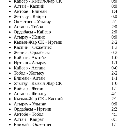
Кайсар - Кызыл-Жар СК
0:0
Алтай - Каспий
0:0
Актобе - Елимай
1:4
Жетысу - Кайрат
0:0
Окжетпес - Улытау
2:1
Астана - Тобол
2:0
Ордабасы - Кайсар
2:0
Атырау - Женис
0:0
Кызыл-Жар СК - Иртыш
2-2
Каспий - Окжетпес
1-3
Женис - Ордабасы
0-2
Кайрат - Актобе
1-0
Иртыш - Атырау
1-1
Кайсар - Астана
0-0
Тобол - Жетысу
2-2
Елимай - Алтай
1-1
Улытау - Кызыл-Жар СК
1-0
Кайсар - Женис
1:1
Астана - Жетысу
4:1
Кызыл-Жар СК - Каспий
2:1
Атырау - Улытау
0:0
Ордабасы - Иртыш
2:2
Актобе - Тобол
4:1
Алтай - Кайрат
0:1
Елимай - Окжетпес
1:1