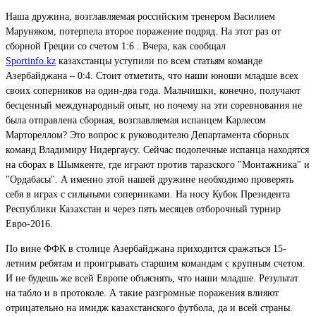
Наша дружина, возглавляемая российским тренером Василием
Маруняком, потерпела второе поражение подряд. На этот раз от
сборной Греции со счетом 1:6 . Вчера, как сообщал
Sportinfo.kz
казахстанцы уступили по всем статьям команде
Азербайджана – 0:4. Стоит отметить, что наши юноши младше всех
своих соперников на один-два года. Мальчишки, конечно, получают
бесценный международный опыт, но почему на эти соревнования не
была отправлена сборная, возглавляемая испанцем Карлесом
Мартореллом? Это вопрос к руководителю Департамента сборных
команд Владимиру Нидергаусу. Сейчас подопечные испанца находятся
на сборах в Шымкенте, где играют против таразского "Монтажника" и
"Ордабасы". А именно этой нашей дружине необходимо проверять
себя в играх с сильными соперниками. На носу Кубок Президента
Республики Казахстан и через пять месяцев отборочный турнир
Евро-2016.
По вине ФФК в столице Азербайджана приходится сражаться 15-
летним ребятам и проигрывать старшим командам с крупным счетом.
И не будешь же всей Европе объяснять, что наши младше. Результат
на табло и в протоколе. А такие разгромные поражения влияют
отрицательно на имидж казахстанского футбола, да и всей страны.