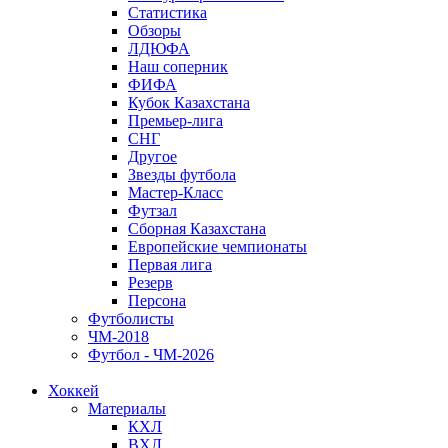
Статистика
Обзоры
ЛДЮФА
Наш соперник
ФИФА
Кубок Казахстана
Премьер-лига
СНГ
Другое
Звезды футбола
Мастер-Класс
Футзал
Сборная Казахстана
Европейские чемпионаты
Первая лига
Резерв
Персона
Футболисты
ЧМ-2018
Футбол - ЧМ-2026
Хоккей
Материалы
КХЛ
ВХЛ