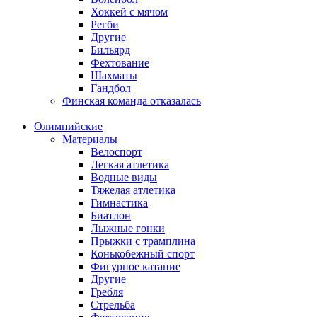
Хоккей с мячом
Регби
Другие
Бильярд
Фехтование
Шахматы
Гандбол
Финская команда отказалась
Олимпийские
Материалы
Велоспорт
Легкая атлетика
Водные виды
Тяжелая атлетика
Гимнастика
Биатлон
Лыжные гонки
Прыжки с трамплина
Конькобежный спорт
Фигурное катание
Другие
Гребля
Стрельба