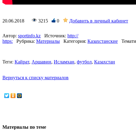
20.06.2018
3215
0
Добавить в личный кабинет
Автор:
sportinfo.kz
Источник:
http://
https:
Рубрика:
Материалы
Категория:
Казахстанские
Темати
Теги:
Кайрат
,
Аршавин
,
Исламхан
,
футбол
,
Казахстан
Вернуться к списку материалов
Материалы по теме