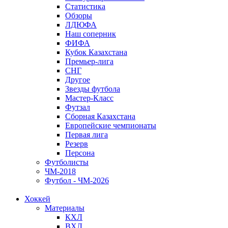
Статистика
Обзоры
ЛДЮФА
Наш соперник
ФИФА
Кубок Казахстана
Премьер-лига
СНГ
Другое
Звезды футбола
Мастер-Класс
Футзал
Сборная Казахстана
Европейские чемпионаты
Первая лига
Резерв
Персона
Футболисты
ЧМ-2018
Футбол - ЧМ-2026
Хоккей
Материалы
КХЛ
ВХЛ