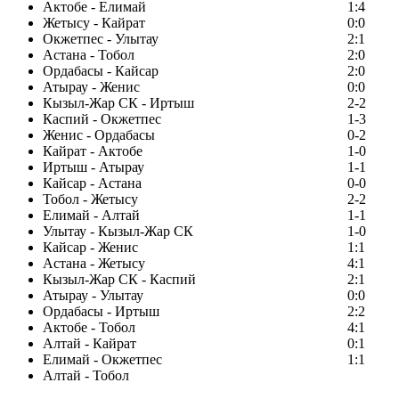
Актобе - Елимай
1:4
Жетысу - Кайрат
0:0
Окжетпес - Улытау
2:1
Астана - Тобол
2:0
Ордабасы - Кайсар
2:0
Атырау - Женис
0:0
Кызыл-Жар СК - Иртыш
2-2
Каспий - Окжетпес
1-3
Женис - Ордабасы
0-2
Кайрат - Актобе
1-0
Иртыш - Атырау
1-1
Кайсар - Астана
0-0
Тобол - Жетысу
2-2
Елимай - Алтай
1-1
Улытау - Кызыл-Жар СК
1-0
Кайсар - Женис
1:1
Астана - Жетысу
4:1
Кызыл-Жар СК - Каспий
2:1
Атырау - Улытау
0:0
Ордабасы - Иртыш
2:2
Актобе - Тобол
4:1
Алтай - Кайрат
0:1
Елимай - Окжетпес
1:1
Алтай - Тобол