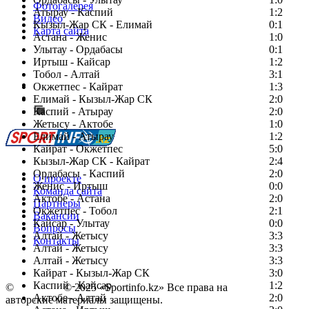
Фотогалерея
Атырау - Каспий
1:2
Видео
Кызыл-Жар СК - Елимай
0:1
Карта сайта
Астана - Женис
1:0
Улытау - Ордабасы
0:1
Иртыш - Кайсар
1:2
Тобол - Алтай
3:1
Есть идея?
Окжетпес - Кайрат
1:3
Сообщить о мероприятии
Елимай - Кызыл-Жар СК
2:0
Каспий - Атырау
Перейти на старый сайт
2:0
Жетысу - Актобе
1:0
Елимай - Атырау
1:2
Кайрат - Окжетпес
5:0
Кызыл-Жар СК - Кайрат
2:4
Ордабасы - Каспий
2:0
О проекте
Женис - Иртыш
0:0
Команда сайта
Актобе - Астана
2:0
Партнеры
Окжетпес - Тобол
2:1
Вакансии
Кайсар - Улытау
0:0
Вопросы
Алтай - Жетысу
3:3
Контакты
Алтай - Жетысу
3:3
Алтай - Жетысу
3:3
Кайрат - Кызыл-Жар СК
3:0
Каспий - Кайсар
1:2
©
Copyright
© 2025 «Sportinfo.kz» Все права на
Актобе - Алтай
2:0
авторские материалы защищены.