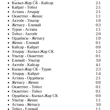
Кызыл-Жар СК - Кайсар
2:1
Кайрат - Тобол
2:1
Астана - Атырау
2:1
Окжетпес - Женис
1:1
Актобе - Улытау
1:0
Жетысу - Елимай
0:3
Туран - Астана
1:1
Тобол - Актобе
2:0
Ордабасы - Жетысу
1:0
Женис - Елимай
0:1
Кайсар - Кайрат
0:0
Атырау - Кызыл-Жар СК
1:2
Улытау - Окжетпес
0:1
Елимай - Улытау
3:0
Актобе - Кайсар
4:1
Кызыл-Жар СК - Туран
2:3
Атырау - Кайрат
1:4
Астана - Ордабасы
2:1
Жетысу - Женис
0:0
Окжетпес - Тобол
0:1
Окжетпес - Тобол
0:1
Ордабасы - Кызыл-Жар СК
0:0
Улытау - Женис
1:1
Астана - Жетысу
3:0
Тобол - Елимай
1:1