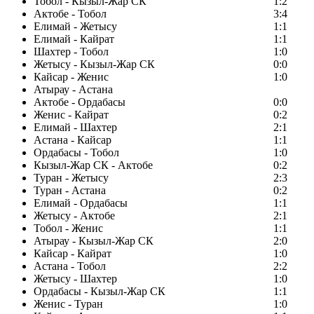
Тобол - Кызыл-Жар СК
1:2
Актобе - Тобол
3:4
Елимай - Жетысу
1:1
Елимай - Кайрат
1:1
Шахтер - Тобол
1:0
Жетысу - Кызыл-Жар СК
0:0
Кайсар - Женис
1:0
Атырау - Астана
Актобе - Ордабасы
0:0
Женис - Кайрат
0:2
Елимай - Шахтер
2:1
Астана - Кайсар
1:1
Ордабасы - Тобол
1:0
Кызыл-Жар СК - Актобе
0:2
Туран - Жетысу
2:3
Туран - Астана
0:2
Елимай - Ордабасы
1:1
Жетысу - Актобе
2:1
Тобол - Женис
1:1
Атырау - Кызыл-Жар СК
2:0
Кайсар - Кайрат
1:0
Астана - Тобол
2:2
Жетысу - Шахтер
1:0
Ордабасы - Кызыл-Жар СК
1:1
Женис - Туран
1:0