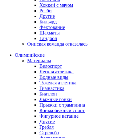
Хоккей с мячом
Регби
Другие
Бильярд
Фехтование
Шахматы
Гандбол
Финская команда отказалась
Олимпийские
Материалы
Велоспорт
Легкая атлетика
Водные виды
Тяжелая атлетика
Гимнастика
Биатлон
Лыжные гонки
Прыжки с трамплина
Конькобежный спорт
Фигурное катание
Другие
Гребля
Стрельба