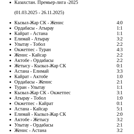
Казахстан. Премьер-лига -2025
(01.03.2025 - 26.11.2025)
Кызыл-Жар СК - Женис
4:0
Ордабасы - Атырау
1:1
Кайрат - Астана
1:1
Елимай - Атырау
3:2
Улытау - Тобол
2:2
Окжетпес - Туран
4:3
Женис - Кайсар
2:2
Актобе - Ордабасы
2:2
Жетысу - Кызыл-Жар СК
0:1
Астана - Елимай
3:3
Кайрат - Актобе
1:0
Ордабасы - Женис
2:1
Туран - Улытау
1:1
Кызыл-Жар СК - Окжетпес
3:1
Атырау - Тобол
1:0
Окжетпес - Кайрат
0:1
Астана - Кайсар
5:1
Елимай - Кызыл-Жар СК
2:0
Актобе - Жетысу
3:2
Улытау - Ордабасы
2:1
Женис - Астана
3:2