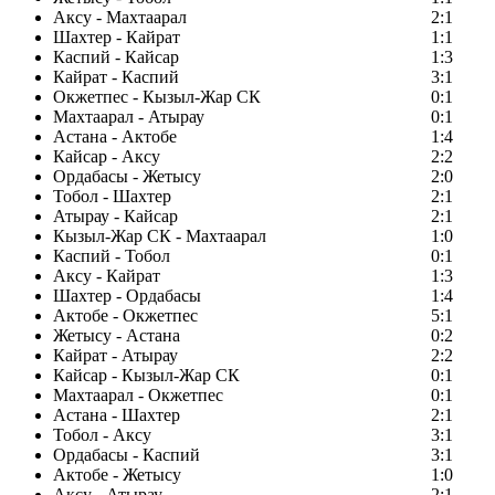
Аксу - Махтаарал
2:1
Шахтер - Кайрат
1:1
Каспий - Кайсар
1:3
Кайрат - Каспий
3:1
Окжетпес - Кызыл-Жар СК
0:1
Махтаарал - Атырау
0:1
Астана - Актобе
1:4
Кайсар - Аксу
2:2
Ордабасы - Жетысу
2:0
Тобол - Шахтер
2:1
Атырау - Кайсар
2:1
Кызыл-Жар СК - Махтаарал
1:0
Каспий - Тобол
0:1
Аксу - Кайрат
1:3
Шахтер - Ордабасы
1:4
Актобе - Окжетпес
5:1
Жетысу - Астана
0:2
Кайрат - Атырау
2:2
Кайсар - Кызыл-Жар СК
0:1
Махтаарал - Окжетпес
0:1
Астана - Шахтер
2:1
Тобол - Аксу
3:1
Ордабасы - Каспий
3:1
Актобе - Жетысу
1:0
Аксу - Атырау
2:1