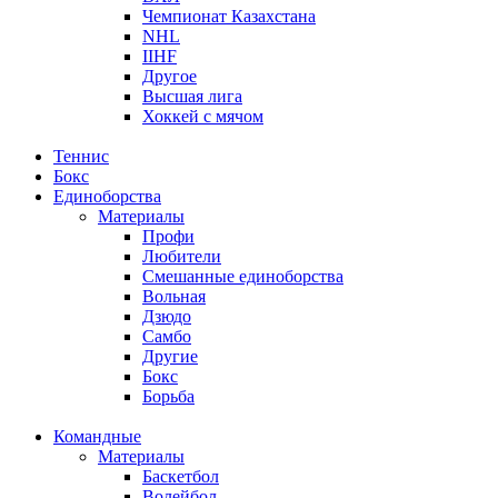
Чемпионат Казахстана
NHL
IIHF
Другое
Высшая лига
Хоккей с мячом
Теннис
Бокс
Единоборства
Материалы
Профи
Любители
Смешанные единоборства
Вольная
Дзюдо
Самбо
Другие
Бокс
Борьба
Командные
Материалы
Баскетбол
Волейбол