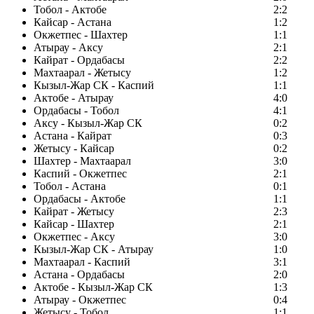
Тобол - Актобе
2:2
Кайсар - Астана
1:2
Окжетпес - Шахтер
1:1
Атырау - Аксу
2:1
Кайрат - Ордабасы
2:2
Махтаарал - Жетысу
1:2
Кызыл-Жар СК - Каспий
1:1
Актобе - Атырау
4:0
Ордабасы - Тобол
4:1
Аксу - Кызыл-Жар СК
0:2
Астана - Кайрат
0:3
Жетысу - Кайсар
0:2
Шахтер - Махтаарал
3:0
Каспий - Окжетпес
2:1
Тобол - Астана
0:1
Ордабасы - Актобе
1:1
Кайрат - Жетысу
2:3
Кайсар - Шахтер
2:1
Окжетпес - Аксу
3:0
Кызыл-Жар СК - Атырау
1:0
Махтаарал - Каспий
3:1
Астана - Ордабасы
2:0
Актобе - Кызыл-Жар СК
1:3
Атырау - Окжетпес
0:4
Жетысу - Тобол
1:1