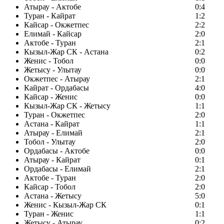
Атырау - Актобе
0:4
Туран - Кайрат
1:2
Кайсар - Окжетпес
2:2
Елимай - Кайсар
2:0
Актобе - Туран
2:1
Кызыл-Жар СК - Астана
0:2
Женис - Тобол
0:0
Жетысу - Улытау
0:0
Окжетпес - Атырау
2:1
Кайрат - Ордабасы
4:0
Кайсар - Женис
0:0
Кызыл-Жар СК - Жетысу
1:1
Туран - Окжетпес
2:0
Астана - Кайрат
1:1
Атырау - Елимай
2:1
Тобол - Улытау
2:0
Ордабасы - Актобе
0:0
Атырау - Кайрат
0:1
Ордабасы - Елимай
2:1
Актобе - Туран
2:0
Кайсар - Тобол
2:0
Астана - Жетысу
5:0
Женис - Кызыл-Жар СК
0:1
Туран - Женис
1:1
Жетысу - Атырау
0:2