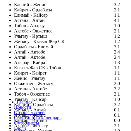
Каспий - Женис
3:2
Кайрат - Ордабасы
2:1
Елимай - Кайсар
1:1
Астана - Алтай
4:1
Тобол - Атырау
1:0
Актобе - Окжетпес
2:1
Улытау - Иртыш
1:2
Жетысу - Кызыл-Жар СК
1:2
Ордабасы - Елимай
3:1
Алтай - Актобе
2:4
Алтай - Актобе
2:4
Атырау - Кайрат
1:3
Кызыл-Жар СК - Тобол
1:1
Кайрат - Кайрат
1:1
Женис - Улытау
1:1
Окжетпес - Жетысу
2:0
Астана - Актобе
3:2
Тобол - Окжетпес
3:1
Улытау - Кайсар
1:0
Главная
Каспий - Ордабасы
3:2
Новости
Жетысу - Алтай
0:1
Обзоры матчей
Иртыш - Женис
0:1
Спортивный календарь
Кайсар - Иртыш
0:0
Футболисты
Актобе - Жетысу
2:1
Блоги
Ордабасы - Улытау
1:0