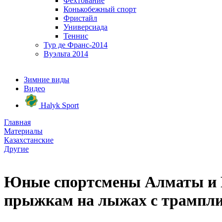
Фехтование
Конькобежный спорт
Фристайл
Универсиада
Теннис
Тур де Франс-2014
Вуэльта 2014
Зимние виды
Видео
Halyk Sport
Главная
Материалы
Казахстанские
Другие
Юные спортсмены Алматы и Р
прыжкам на лыжах с трампл