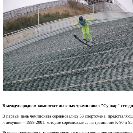
В международном комплексе лыжных трамплинов "Сункар" сегодня
В первый день чемпионата соревновались 53 спортсмена, представляющ
и девушки – 1999-2001, которые соревновались на трамплине К-90 и 9
Высокое мастерство и хорошую технику приземления продемонстриров