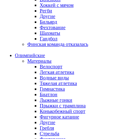
Хоккей с мячом
Регби
Другие
Бильярд
Фехтование
Шахматы
Гандбол
Финская команда отказалась
Олимпийские
Материалы
Велоспорт
Легкая атлетика
Водные виды
Тяжелая атлетика
Гимнастика
Биатлон
Лыжные гонки
Прыжки с трамплина
Конькобежный спорт
Фигурное катание
Другие
Гребля
Стрельба