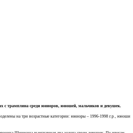
 с трамплина среди юниоров, юношей, мальчиков и девушек.
оделены на три возрастные категории: юниоры – 1996-1998 г.р., юноши
ероника Шишкина,выигравшая два золота среди девушек. По итогам