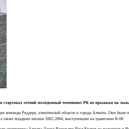
 стартовал летний молодежный чемпионат РК по прыжкам на лыжах
ие команды Риддера, алматинской области и города Алматы. Они были п
5,а также младшие юноши 2002-2004, выступившие на трамплине К-60.
али спортсмены Алматы Данил Васильеви Илья Кратов из мальчиков и В