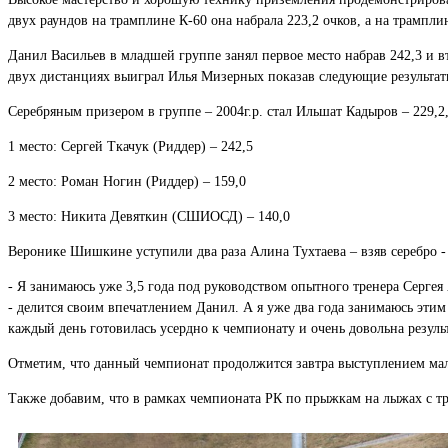
двух раундов на трамплине К-60 она набрала 223,2 очков, а на трамплин
Данил Васильев в младшей группе занял первое место набрав 242,3 и в
двух дистанциях выиграл Илья Мизерных показав следующие результаты 
Серебряным призером в группе – 2004г.р. стал Ильшат Кадыров – 229,2
1 место: Сергей Ткачук (Риддер) – 242,5
2 место: Роман Ногин (Риддер) – 159,0
3 место: Никита Девяткин (СШИОСД) – 140,0
Веронике Шишкине уступили два раза Алина Тухтаева – взяв серебро - 10
- Я занимаюсь уже 3,5 года под руководством опытного тренера Серге
- делится своим впечатлением Данил. А я уже два года занимаюсь этим
каждый день готовилась усердно к чемпионату и очень довольна резуль
Отметим, что данный чемпионат продолжится завтра выступлением маль
Также добавим, что в рамках чемпионата РК по прыжкам на лыжах с тр