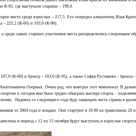
е К-95, где выступали старшие – 198,0.
торое место среди взрослых – 217,5. Его опередил алмаатинец Илья Крато
– 225,2 (К-60) и 193,0 (К-90).
, а среди самых старших участников места распределились следующим об
7,0 (К-60) и бронзу - 103,0 (К-95), а также Софья Рустамова – бронза -
я Анатольевича Озерных. Очень рад, что выиграл этот чемпионат. В дал
 спортом и сегодня мне было трудно обыграть мастера спорта, - подклю
татами. Надеюсь со следующего года буду защищать честь страны в разли
чиков от 2004 года и младше. Они стартуют в 10:00 на трамплинах 20 и
амплина в период с 12 по 15 октября будут выступать и взрослые спорт