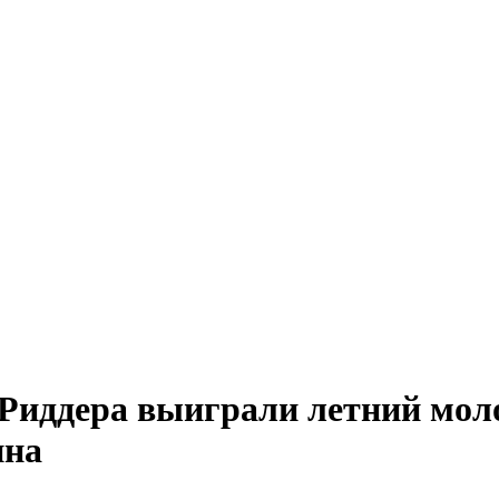
иддера выиграли летний мол
ина