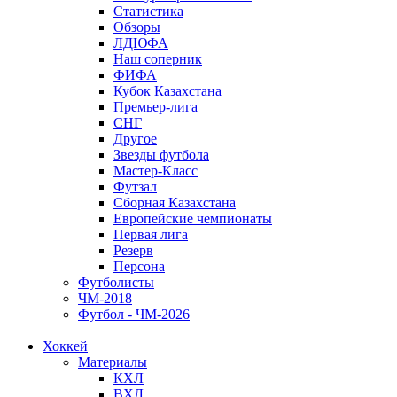
Статистика
Обзоры
ЛДЮФА
Наш соперник
ФИФА
Кубок Казахстана
Премьер-лига
СНГ
Другое
Звезды футбола
Мастер-Класс
Футзал
Сборная Казахстана
Европейские чемпионаты
Первая лига
Резерв
Персона
Футболисты
ЧМ-2018
Футбол - ЧМ-2026
Хоккей
Материалы
КХЛ
ВХЛ