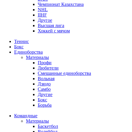
Чемпионат Казахстана
NHL
IIHF
Другое
Высшая лига
Хоккей с мячом
Теннис
Бокс
Единоборства
Материалы
Профи
Любители
Смешанные единоборства
Вольная
Дзюдо
Самбо
Другие
Бокс
Борьба
Командные
Материалы
Баскетбол
Волейбол