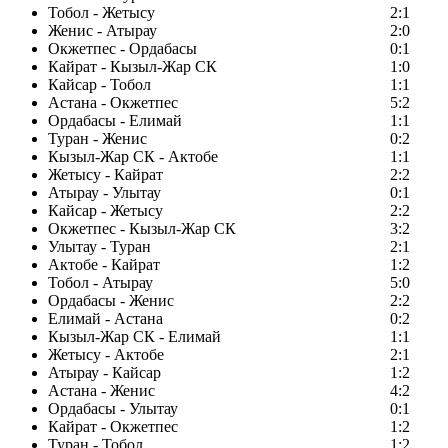
Тобол - Жетысу
2:1
Женис - Атырау
2:0
Окжетпес - Ордабасы
0:1
Кайрат - Кызыл-Жар СК
1:0
Кайсар - Тобол
1:1
Астана - Окжетпес
5:2
Ордабасы - Елимай
1:1
Туран - Женис
0:2
Кызыл-Жар СК - Актобе
1:1
Жетысу - Кайрат
2:2
Атырау - Улытау
0:1
Кайсар - Жетысу
2:2
Окжетпес - Кызыл-Жар СК
3:2
Улытау - Туран
2:1
Актобе - Кайрат
1:2
Тобол - Атырау
5:0
Ордабасы - Женис
2:2
Елимай - Астана
0:2
Кызыл-Жар СК - Елимай
1:1
Жетысу - Актобе
2:1
Атырау - Кайсар
1:2
Астана - Женис
4:2
Ордабасы - Улытау
0:1
Кайрат - Окжетпес
1:2
Туран - Тобол
1:2