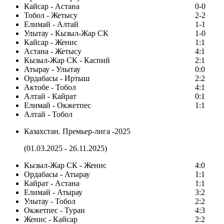
Кайсар - Астана
0-0
Тобол - Жетысу
2-2
Елимай - Алтай
1-1
Улытау - Кызыл-Жар СК
1-0
Кайсар - Женис
1:1
Астана - Жетысу
4:1
Кызыл-Жар СК - Каспий
2:1
Атырау - Улытау
0:0
Ордабасы - Иртыш
2:2
Актобе - Тобол
4:1
Алтай - Кайрат
0:1
Елимай - Окжетпес
1:1
Алтай - Тобол
Казахстан. Премьер-лига -2025
(01.03.2025 - 26.11.2025)
Кызыл-Жар СК - Женис
4:0
Ордабасы - Атырау
1:1
Кайрат - Астана
1:1
Елимай - Атырау
3:2
Улытау - Тобол
2:2
Окжетпес - Туран
4:3
Женис - Кайсар
2:2