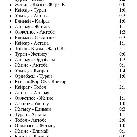
Женис - Кызыл-Жар СК
0:0
Кайсар - Туран
1:0
Улытау - Астана
0:2
Елимай - Кайрат
1:0
Атырау - Жетысу
1:1
Окжетпес - Актобе
1:3
Елимай - Окжетпес
0:2
Кайсар - Астана
1:1
Тобол - Кызыл-Жар СК
2:1
Туран - Жетысу
0:0
Атырау - Ордабасы
1:2
Женис - Актобе
0:1
Улытау - Кайрат
1:4
Ордабасы - Туран
1:0
Кызыл-Жар СК - Кайсар
2:1
Кайрат - Тобол
2:1
Астана - Атырау
2:1
Окжетпес - Женис
1:1
Актобе - Улытау
1:0
Жетысу - Елимай
0:3
Туран - Астана
1:1
Тобол - Актобе
2:0
Ордабасы - Жетысу
1:0
Женис - Елимай
0:1
Кайсар - Кайрат
0:0