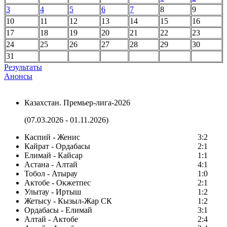
3
4
5
6
7
8
9
10
11
12
13
14
15
16
17
18
19
20
21
22
23
24
25
26
27
28
29
30
31
Результаты
Анонсы
Казахстан. Премьер-лига-2026
(07.03.2026 - 01.11.2026)
Каспий - Женис
3:2
Кайрат - Ордабасы
2:1
Елимай - Кайсар
1:1
Астана - Алтай
4:1
Тобол - Атырау
1:0
Актобе - Окжетпес
2:1
Улытау - Иртыш
1:2
Жетысу - Кызыл-Жар СК
1:2
Ордабасы - Елимай
3:1
Алтай - Актобе
2:4