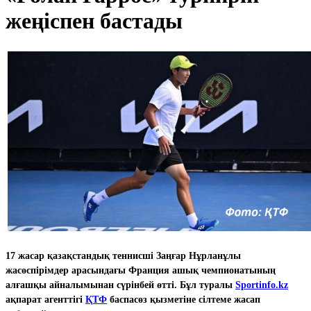
жеңіспен бастады
17 жасар қазақстандық теннисші Заңғар Нұрланұлы
жасөспірімдер арасындағы Франция ашық чемпионатының
алғашқы айналымынан сүрінбей өтті. Бұл туралы
Sportinfo.kz
ақпарат агенттігі
ҚТФ
баспасөз қызметіне сілтеме жасап