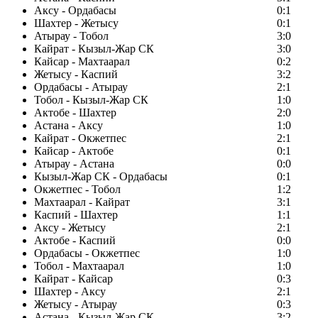
Аксу - Ордабасы
0:1
Шахтер - Жетысу
0:1
Атырау - Тобол
3:0
Кайрат - Кызыл-Жар СК
3:0
Кайсар - Махтаарал
0:2
Жетысу - Каспий
3:2
Ордабасы - Атырау
2:1
Тобол - Кызыл-Жар СК
1:0
Актобе - Шахтер
2:0
Астана - Аксу
1:0
Кайрат - Окжетпес
2:1
Кайсар - Актобе
0:1
Атырау - Астана
0:0
Кызыл-Жар СК - Ордабасы
0:1
Окжетпес - Тобол
1:2
Махтаарал - Кайрат
3:1
Каспий - Шахтер
1:1
Аксу - Жетысу
2:1
Актобе - Каспий
0:0
Ордабасы - Окжетпес
1:0
Тобол - Махтаарал
1:0
Кайрат - Кайсар
0:3
Шахтер - Аксу
2:1
Жетысу - Атырау
0:3
Астана - Кызыл-Жар СК
3:2