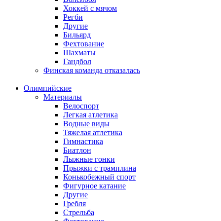
Хоккей с мячом
Регби
Другие
Бильярд
Фехтование
Шахматы
Гандбол
Финская команда отказалась
Олимпийские
Материалы
Велоспорт
Легкая атлетика
Водные виды
Тяжелая атлетика
Гимнастика
Биатлон
Лыжные гонки
Прыжки с трамплина
Конькобежный спорт
Фигурное катание
Другие
Гребля
Стрельба