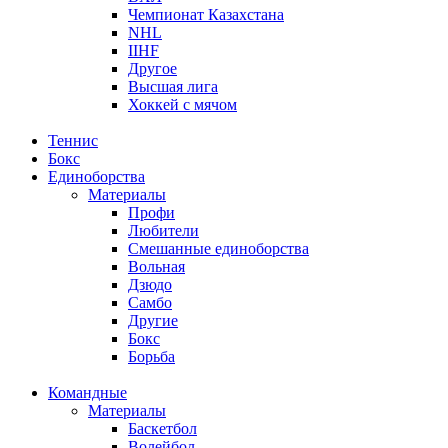
Чемпионат Казахстана
NHL
IIHF
Другое
Высшая лига
Хоккей с мячом
Теннис
Бокс
Единоборства
Материалы
Профи
Любители
Смешанные единоборства
Вольная
Дзюдо
Самбо
Другие
Бокс
Борьба
Командные
Материалы
Баскетбол
Волейбол