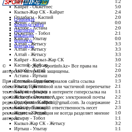
Елимай - Атырау
1:2
Кайрат - Окжетпес
5:0
Кызыл-Жар СК - Кайрат
2:4
Ордабасы - Каспий
2:0
О проекте
Женис - Иртыш
0:0
Команда сайта
Актобе - Астана
2:0
Партнеры
Окжетпес - Тобол
2:1
Вакансии
Кайсар - Улытау
0:0
Вопросы
Алтай - Жетысу
3:3
Контакты
Алтай - Жетысу
3:3
Алтай - Жетысу
3:3
Кайрат - Кызыл-Жар СК
3:0
Каспий - Кайсар
1:2
©
Copyright
© 2025 «Sportinfo.kz» Все права на
Актобе - Алтай
2:0
авторские материалы защищены.
Астана - Иртыш
2:0
Елимай - Ордабасы
1:3
При использовании материалов сайта ссылка
Улытау - Женис
2:1
обязательна. При полной или частичной перепечатке
Кайрат - Атырау
1:1
текстовых материалов в интернете гиперссылка на
Жетысу - Окжетпес
2:2
sportinfo.kz обязательна. Адрес электронной почты
Ордабасы - Кайрат
2:1
редакции: sportinfo.official@gmail.com. За содержание
Кайсар - Елимай
2:3
рекламных публикаций ответственность несет
Женис - Каспий
1:0
рекламодатель. Редакция не всегда разделяет мнение
Атырау - Тобол
1:1
авторов.
Кызыл-Жар СК - Жетысу
3:2
Заметили ошибку в тексте?
Иртыш - Улытау
1:1