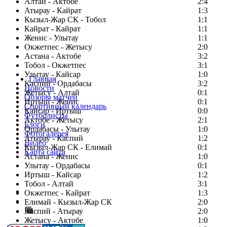
Алтай - Актобе
2:4
Атырау - Кайрат
1:3
Кызыл-Жар СК - Тобол
1:1
Кайрат - Кайрат
1:1
Женис - Улытау
1:1
Окжетпес - Жетысу
2:0
Астана - Актобе
3:2
Тобол - Окжетпес
3:1
Улытау - Кайсар
1:0
Главная
Каспий - Ордабасы
3:2
Новости
Жетысу - Алтай
0:1
Обзоры матчей
Иртыш - Женис
0:1
Спортивный календарь
Кайсар - Иртыш
0:0
Футболисты
Актобе - Жетысу
2:1
Блоги
Ордабасы - Улытау
1:0
Фотогалерея
Атырау - Каспий
1:2
Видео
Кызыл-Жар СК - Елимай
0:1
Карта сайта
Астана - Женис
1:0
Улытау - Ордабасы
0:1
Иртыш - Кайсар
1:2
Тобол - Алтай
3:1
Есть идея?
Окжетпес - Кайрат
1:3
Сообщить о мероприятии
Елимай - Кызыл-Жар СК
2:0
Каспий - Атырау
Перейти на старый сайт
2:0
Жетысу - Актобе
1:0