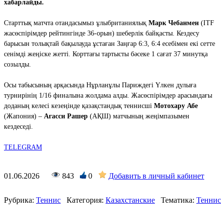
хабарлайды.
Старттық матчта отандасымыз ұлыбританиялық
Марк Чебанмен
(ITF
жасөспірімдер рейтингінде 36-орын) шеберлік байқасты. Кездесу
барысын толықтай бақылауда ұстаған Заңғар 6:3, 6:4 есебімен екі сетте
сенімді жеңіске жетті. Корттағы тартысты бәсеке 1 сағат 37 минутқа
созылды.
Осы табысының арқасында Нұрланұлы Париждегі Үлкен дулыға
турнирінің 1/16 финалына жолдама алды. Жасөспірімдер арасындағы
доданың келесі кезеңінде қазақстандық теннисші
Мотохару Абе
(Жапония) –
Агасси Рашер
(АҚШ) матчының жеңімпазымен
кездеседі.
TELEGRAM
01.06.2026
843
0
Добавить в личный кабинет
Рубрика:
Теннис
Категория:
Казахстанские
Тематика:
Теннис