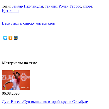
Теги:
Заңғар Нұрланұлы
,
теннис
,
Ролан Гаррос
,
спорт
,
Қазақстан
Вернуться к списку материалов
Материалы по теме
06.08.2026
Дуэт Евсеев/Сун вышел во второй круг в Стамбуле