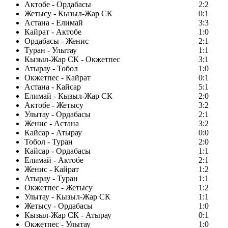
Актобе - Ордабасы
2:2
Жетысу - Кызыл-Жар СК
0:1
Астана - Елимай
3:3
Кайрат - Актобе
1:0
Ордабасы - Женис
2:1
Туран - Улытау
1:1
Кызыл-Жар СК - Окжетпес
3:1
Атырау - Тобол
1:0
Окжетпес - Кайрат
0:1
Астана - Кайсар
5:1
Елимай - Кызыл-Жар СК
2:0
Актобе - Жетысу
3:2
Улытау - Ордабасы
2:1
Женис - Астана
3:2
Кайсар - Атырау
0:0
Тобол - Туран
2:0
Кайсар - Ордабасы
1:1
Елимай - Актобе
2:1
Женис - Кайрат
1:2
Атырау - Туран
1:1
Окжетпес - Жетысу
1:2
Улытау - Кызыл-Жар СК
1:1
Жетысу - Ордабасы
1:0
Кызыл-Жар СК - Атырау
0:1
Окжетпес - Улытау
1:0