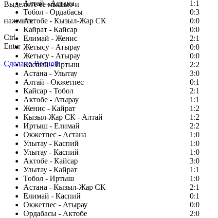
Алтай - Астана
1:1
Выделите ее мышью и
Тобол - Ордабасы
0:3
нажмите
Актобе - Кызыл-Жар СК
0:0
Кайрат - Кайсар
0:0
Ctrl
Елимай - Женис
2:1
Enter
Жетысу - Атырау
0:0
Жетысу - Атырау
0:0
Сделано Весной
Каспий - Иртыш
2:2
Астана - Улытау
3:0
Алтай - Окжетпес
0:1
Кайсар - Тобол
2:1
Актобе - Атырау
1:1
Женис - Кайрат
1:2
Кызыл-Жар СК - Алтай
1:2
Иртыш - Елимай
2:2
Окжетпес - Астана
1:0
Улытау - Каспий
1:0
Улытау - Каспий
1:0
Актобе - Кайсар
3:0
Улытау - Кайрат
1:1
Тобол - Иртыш
1:0
Астана - Кызыл-Жар СК
2:1
Елимай - Каспий
0:1
Окжетпес - Атырау
0:0
Ордабасы - Актобе
2:0