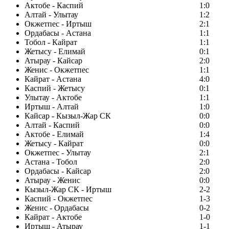
Актобе - Каспий
1:0
Алтай - Улытау
1:2
Окжетпес - Иртыш
2:1
Ордабасы - Астана
1:1
Тобол - Кайрат
1:1
Жетысу - Елимай
0:1
Атырау - Кайсар
2:0
Женис - Окжетпес
1:1
Кайрат - Астана
4:0
Каспий - Жетысу
0:1
Улытау - Актобе
1:1
Иртыш - Алтай
1:0
Кайсар - Кызыл-Жар СК
0:0
Алтай - Каспий
0:0
Актобе - Елимай
1:4
Жетысу - Кайрат
0:0
Окжетпес - Улытау
2:1
Астана - Тобол
2:0
Ордабасы - Кайсар
2:0
Атырау - Женис
0:0
Кызыл-Жар СК - Иртыш
2-2
Каспий - Окжетпес
1-3
Женис - Ордабасы
0-2
Кайрат - Актобе
1-0
Иртыш - Атырау
1-1