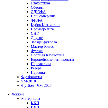
Статистика
Обзоры
ЛДЮФА
Наш соперник
ФИФА
Кубок Казахстана
Премьер-лига
СНГ
Другое
Звезды футбола
Мастер-Класс
Футзал
Сборная Казахстана
Европейские чемпионаты
Первая лига
Резерв
Персона
Футболисты
ЧМ-2018
Футбол - ЧМ-2026
Хоккей
Материалы
КХЛ
ВХЛ