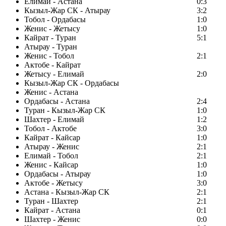
Елимай - Астана
0:3
Кызыл-Жар СК - Атырау
3:2
Тобол - Ордабасы
1:0
Женис - Жетысу
1:0
Кайрат - Туран
5:1
Атырау - Туран
Женис - Тобол
2:1
Актобе - Кайрат
Жетысу - Елимай
2:0
Кызыл-Жар СК - Ордабасы
Женис - Астана
Ордабасы - Астана
2:4
Туран - Кызыл-Жар СК
1:0
Шахтер - Елимай
1:2
Тобол - Актобе
3:0
Кайрат - Кайсар
1:0
Атырау - Женис
2:1
Елимай - Тобол
2:1
Женис - Кайсар
1:0
Ордабасы - Атырау
1:0
Актобе - Жетысу
3:0
Астана - Кызыл-Жар СК
2:1
Туран - Шахтер
2:1
Кайрат - Астана
0:1
Шахтер - Женис
0:0