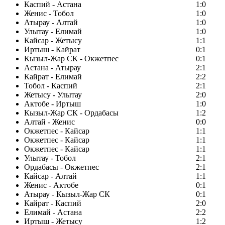
Каспий - Астана
1:0
Женис - Тобол
1:0
Атырау - Алтай
1:0
Улытау - Елимай
1:0
Кайсар - Жетысу
1:1
Иртыш - Кайрат
0:1
Кызыл-Жар СК - Окжетпес
0:1
Астана - Атырау
2:1
Кайрат - Елимай
2:2
Тобол - Каспий
2:1
Жетысу - Улытау
2:0
Актобе - Иртыш
1:0
Кызыл-Жар СК - Ордабасы
1:2
Алтай - Женис
0:0
Окжетпес - Кайсар
1:1
Окжетпес - Кайсар
1:1
Окжетпес - Кайсар
1:1
Улытау - Тобол
2:1
Ордабасы - Окжетпес
2:1
Кайсар - Алтай
1:1
Женис - Актобе
0:1
Атырау - Кызыл-Жар СК
0:1
Кайрат - Каспий
2:0
Елимай - Астана
2:2
Иртыш - Жетысу
1:2