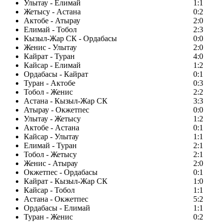
Улытау - Елимай
1:1
Жетысу - Астана
0:2
Актобе - Атырау
2:0
Елимай - Тобол
2:3
Кызыл-Жар СК - Ордабасы
0:0
Женис - Улытау
2:0
Кайрат - Туран
4:0
Кайсар - Елимай
1:2
Ордабасы - Кайрат
0:1
Туран - Актобе
0:3
Тобол - Женис
2:2
Астана - Кызыл-Жар СК
3:3
Атырау - Окжетпес
0:0
Улытау - Жетысу
1:2
Актобе - Астана
0:1
Кайсар - Улытау
1:1
Елимай - Туран
2:1
Тобол - Жетысу
2:1
Женис - Атырау
2:0
Окжетпес - Ордабасы
0:1
Кайрат - Кызыл-Жар СК
1:0
Кайсар - Тобол
1:1
Астана - Окжетпес
5:2
Ордабасы - Елимай
1:1
Туран - Женис
0:2