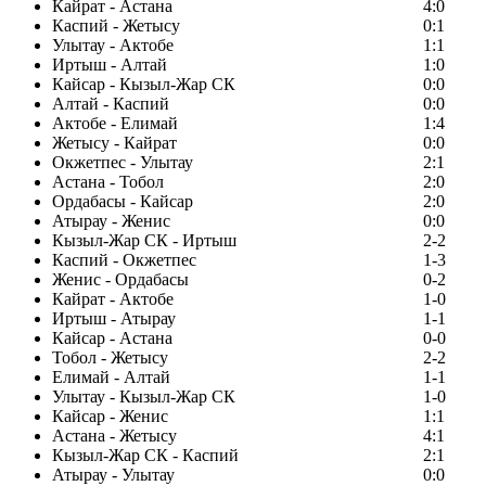
Кайрат - Астана
4:0
Каспий - Жетысу
0:1
Улытау - Актобе
1:1
Иртыш - Алтай
1:0
Кайсар - Кызыл-Жар СК
0:0
Алтай - Каспий
0:0
Актобе - Елимай
1:4
Жетысу - Кайрат
0:0
Окжетпес - Улытау
2:1
Астана - Тобол
2:0
Ордабасы - Кайсар
2:0
Атырау - Женис
0:0
Кызыл-Жар СК - Иртыш
2-2
Каспий - Окжетпес
1-3
Женис - Ордабасы
0-2
Кайрат - Актобе
1-0
Иртыш - Атырау
1-1
Кайсар - Астана
0-0
Тобол - Жетысу
2-2
Елимай - Алтай
1-1
Улытау - Кызыл-Жар СК
1-0
Кайсар - Женис
1:1
Астана - Жетысу
4:1
Кызыл-Жар СК - Каспий
2:1
Атырау - Улытау
0:0