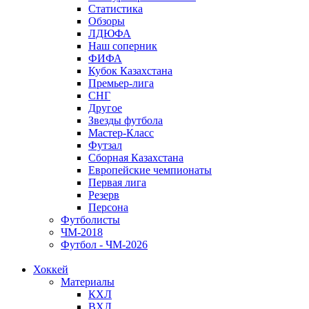
Статистика
Обзоры
ЛДЮФА
Наш соперник
ФИФА
Кубок Казахстана
Премьер-лига
СНГ
Другое
Звезды футбола
Мастер-Класс
Футзал
Сборная Казахстана
Европейские чемпионаты
Первая лига
Резерв
Персона
Футболисты
ЧМ-2018
Футбол - ЧМ-2026
Хоккей
Материалы
КХЛ
ВХЛ