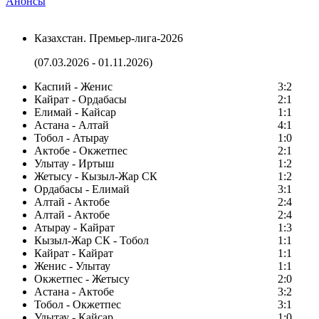
Анонсы
Казахстан. Премьер-лига-2026
(07.03.2026 - 01.11.2026)
Каспий - Женис
3:2
Кайрат - Ордабасы
2:1
Елимай - Кайсар
1:1
Астана - Алтай
4:1
Тобол - Атырау
1:0
Актобе - Окжетпес
2:1
Улытау - Иртыш
1:2
Жетысу - Кызыл-Жар СК
1:2
Ордабасы - Елимай
3:1
Алтай - Актобе
2:4
Алтай - Актобе
2:4
Атырау - Кайрат
1:3
Кызыл-Жар СК - Тобол
1:1
Кайрат - Кайрат
1:1
Женис - Улытау
1:1
Окжетпес - Жетысу
2:0
Астана - Актобе
3:2
Тобол - Окжетпес
3:1
Улытау - Кайсар
1:0