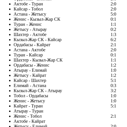
Актобе - Туран
2:0
Кайсар - Тобол
2:0
Астана - Жетысу
5:0
Женис - Кызыл-Жар СК
0:1
Туран - Женис
1:1
Жетысу - Атырау
0:2
Шахтер - Актобе
1:3
Кызыл-Жар СК - Кайсар
6:2
Ордабасы - Кайрат
2:1
Астана - Актобе
2:0
Туран - Кайсар
0:1
Шахтер - Кызыл-Жар СК
1:1
Ордабасы - Женис
1:2
Атырау - Елимай
1:0
Жетысу - Кайрат
1:2
Кайсар - Шахтер
5:1
Елимай - Астана
0:3
Кызыл-Жар СК - Атырау
3:2
Тобол - Ордабасы
1:0
Женис - Жетысу
1:0
Кайрат - Туран
5:1
Атырау - Туран
Женис - Тобол
2:1
Актобе - Кайрат
Жетысу - Елимай
2:0