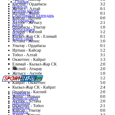
Главная
Каспий - Ордабасы
3:2
Новости
Жетысу - Алтай
0:1
Обзоры матчей
Иртыш - Женис
0:1
Спортивный календарь
Кайсар - Иртыш
0:0
Футболисты
Актобе - Жетысу
2:1
Блоги
Ордабасы - Улытау
1:0
Фотогалерея
Атырау - Каспий
1:2
Видео
Кызыл-Жар СК - Елимай
0:1
Карта сайта
Астана - Женис
1:0
Улытау - Ордабасы
0:1
Иртыш - Кайсар
1:2
Тобол - Алтай
3:1
Есть идея?
Окжетпес - Кайрат
1:3
Сообщить о мероприятии
Елимай - Кызыл-Жар СК
2:0
Каспий - Атырау
Перейти на старый сайт
2:0
Жетысу - Актобе
1:0
Елимай - Атырау
1:2
Кайрат - Окжетпес
5:0
Кызыл-Жар СК - Кайрат
2:4
Ордабасы - Каспий
2:0
О проекте
Женис - Иртыш
0:0
Команда сайта
Актобе - Астана
2:0
Партнеры
Окжетпес - Тобол
2:1
Вакансии
Кайсар - Улытау
0:0
Вопросы
Алтай - Жетысу
3:3