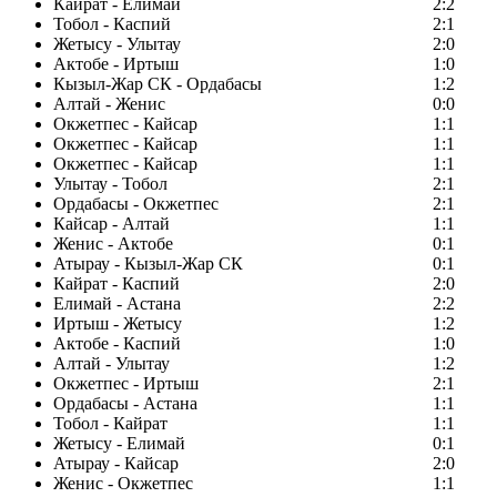
Кайрат - Елимай
2:2
Тобол - Каспий
2:1
Жетысу - Улытау
2:0
Актобе - Иртыш
1:0
Кызыл-Жар СК - Ордабасы
1:2
Алтай - Женис
0:0
Окжетпес - Кайсар
1:1
Окжетпес - Кайсар
1:1
Окжетпес - Кайсар
1:1
Улытау - Тобол
2:1
Ордабасы - Окжетпес
2:1
Кайсар - Алтай
1:1
Женис - Актобе
0:1
Атырау - Кызыл-Жар СК
0:1
Кайрат - Каспий
2:0
Елимай - Астана
2:2
Иртыш - Жетысу
1:2
Актобе - Каспий
1:0
Алтай - Улытау
1:2
Окжетпес - Иртыш
2:1
Ордабасы - Астана
1:1
Тобол - Кайрат
1:1
Жетысу - Елимай
0:1
Атырау - Кайсар
2:0
Женис - Окжетпес
1:1