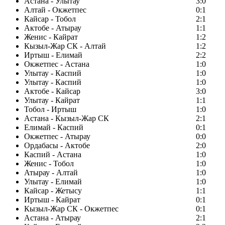
Астана - Улытау
3:0
Алтай - Окжетпес
0:1
Кайсар - Тобол
2:1
Актобе - Атырау
1:1
Женис - Кайрат
1:2
Кызыл-Жар СК - Алтай
1:2
Иртыш - Елимай
2:2
Окжетпес - Астана
1:0
Улытау - Каспий
1:0
Улытау - Каспий
1:0
Актобе - Кайсар
3:0
Улытау - Кайрат
1:1
Тобол - Иртыш
1:0
Астана - Кызыл-Жар СК
2:1
Елимай - Каспий
0:1
Окжетпес - Атырау
0:0
Ордабасы - Актобе
2:0
Каспий - Астана
1:0
Женис - Тобол
1:0
Атырау - Алтай
1:0
Улытау - Елимай
1:0
Кайсар - Жетысу
1:1
Иртыш - Кайрат
0:1
Кызыл-Жар СК - Окжетпес
0:1
Астана - Атырау
2:1