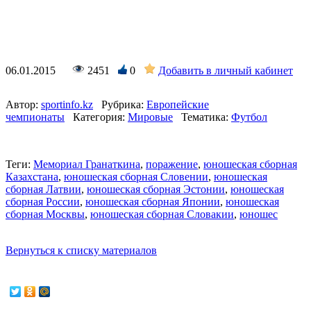
06.01.2015
2451
0
Добавить в личный кабинет
Автор:
sportinfo.kz
Рубрика:
Европейские
чемпионаты
Категория:
Мировые
Тематика:
Футбол
Теги:
Мемориал Гранаткина
,
поражение
,
юношеская сборная
Казахстана
,
юношеская сборная Словении
,
юношеская
сборная Латвии
,
юношеская сборная Эстонии
,
юношеская
сборная России
,
юношеская сборная Японии
,
юношеская
сборная Москвы
,
юношеская сборная Словакии
,
юношес
Вернуться к списку материалов