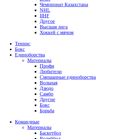
Чемпионат Казахстана
NHL
IIHF
Другое
Высшая лига
Хоккей с мячом
Теннис
Бокс
Единоборства
Материалы
Профи
Любители
Смешанные единоборства
Вольная
Дзюдо
Самбо
Другие
Бокс
Борьба
Командные
Материалы
Баскетбол
Волейбол