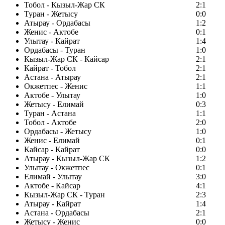
Тобол - Кызыл-Жар СК
2:1
Туран - Жетысу
0:0
Атырау - Ордабасы
1:2
Женис - Актобе
0:1
Улытау - Кайрат
1:4
Ордабасы - Туран
1:0
Кызыл-Жар СК - Кайсар
2:1
Кайрат - Тобол
2:1
Астана - Атырау
2:1
Окжетпес - Женис
1:1
Актобе - Улытау
1:0
Жетысу - Елимай
0:3
Туран - Астана
1:1
Тобол - Актобе
2:0
Ордабасы - Жетысу
1:0
Женис - Елимай
0:1
Кайсар - Кайрат
0:0
Атырау - Кызыл-Жар СК
1:2
Улытау - Окжетпес
0:1
Елимай - Улытау
3:0
Актобе - Кайсар
4:1
Кызыл-Жар СК - Туран
2:3
Атырау - Кайрат
1:4
Астана - Ордабасы
2:1
Жетысу - Женис
0:0