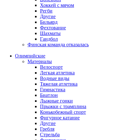
Хоккей с мячом
Регби
Другие
Бильярд
Фехтование
Шахматы
Гандбол
Финская команда отказалась
Олимпийские
Материалы
Велоспорт
Легкая атлетика
Водные виды
Тяжелая атлетика
Гимнастика
Биатлон
Лыжные гонки
Прыжки с трамплина
Конькобежный спорт
Фигурное катание
Другие
Гребля
Стрельба