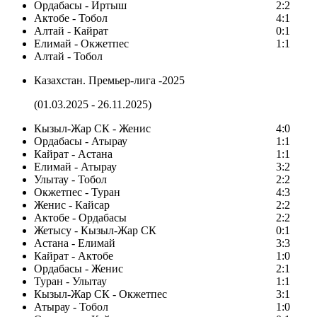
Ордабасы - Иртыш
2:2
Актобе - Тобол
4:1
Алтай - Кайрат
0:1
Елимай - Окжетпес
1:1
Алтай - Тобол
Казахстан. Премьер-лига -2025
(01.03.2025 - 26.11.2025)
Кызыл-Жар СК - Женис
4:0
Ордабасы - Атырау
1:1
Кайрат - Астана
1:1
Елимай - Атырау
3:2
Улытау - Тобол
2:2
Окжетпес - Туран
4:3
Женис - Кайсар
2:2
Актобе - Ордабасы
2:2
Жетысу - Кызыл-Жар СК
0:1
Астана - Елимай
3:3
Кайрат - Актобе
1:0
Ордабасы - Женис
2:1
Туран - Улытау
1:1
Кызыл-Жар СК - Окжетпес
3:1
Атырау - Тобол
1:0