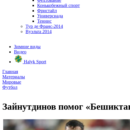
Фехтование
Конькобежный спорт
Фристайл
Универсиада
Теннис
Тур де Франс-2014
Вуэльта 2014
Зимние виды
Видео
Halyk Sport
Главная
Материалы
Мировые
Футбол
Зайнутдинов помог «Бешикт