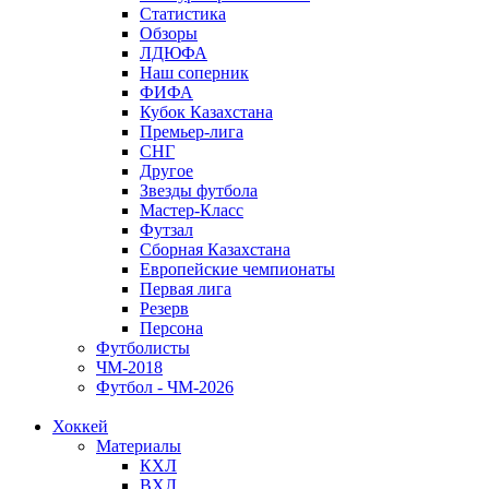
Статистика
Обзоры
ЛДЮФА
Наш соперник
ФИФА
Кубок Казахстана
Премьер-лига
СНГ
Другое
Звезды футбола
Мастер-Класс
Футзал
Сборная Казахстана
Европейские чемпионаты
Первая лига
Резерв
Персона
Футболисты
ЧМ-2018
Футбол - ЧМ-2026
Хоккей
Материалы
КХЛ
ВХЛ