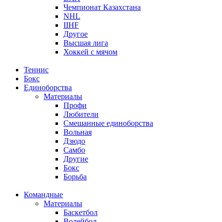
Чемпионат Казахстана
NHL
IIHF
Другое
Высшая лига
Хоккей с мячом
Теннис
Бокс
Единоборства
Материалы
Профи
Любители
Смешанные единоборства
Вольная
Дзюдо
Самбо
Другие
Бокс
Борьба
Командные
Материалы
Баскетбол
Волейбол