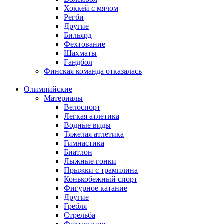
Хоккей с мячом
Регби
Другие
Бильярд
Фехтование
Шахматы
Гандбол
Финская команда отказалась
Олимпийские
Материалы
Велоспорт
Легкая атлетика
Водные виды
Тяжелая атлетика
Гимнастика
Биатлон
Лыжные гонки
Прыжки с трамплина
Конькобежный спорт
Фигурное катание
Другие
Гребля
Стрельба