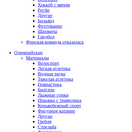
Хоккей с мячом
Регби
Другие
Бильярд
Фехтование
Шахматы
Гандбол
Финская команда отказалась
Олимпийские
Материалы
Велоспорт
Легкая атлетика
Водные виды
Тяжелая атлетика
Гимнастика
Биатлон
Лыжные гонки
Прыжки с трамплина
Конькобежный спорт
Фигурное катание
Другие
Гребля
Стрельба