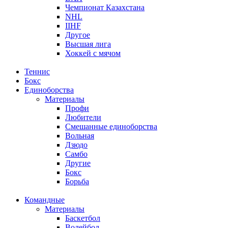
Чемпионат Казахстана
NHL
IIHF
Другое
Высшая лига
Хоккей с мячом
Теннис
Бокс
Единоборства
Материалы
Профи
Любители
Смешанные единоборства
Вольная
Дзюдо
Самбо
Другие
Бокс
Борьба
Командные
Материалы
Баскетбол
Волейбол