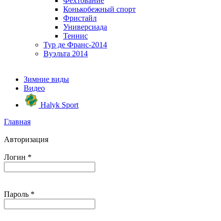
Фехтование
Конькобежный спорт
Фристайл
Универсиада
Теннис
Тур де Франс-2014
Вуэльта 2014
Зимние виды
Видео
Halyk Sport
Главная
Авторизация
Логин
*
Пароль
*