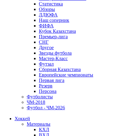
Статистика
Обзоры
ЛДЮФА
Наш соперник
ФИФА
Кубок Казахстана
Премьер-лига
СНГ
Другое
Звезды футбола
Мастер-Класс
Футзал
Сборная Казахстана
Европейские чемпионаты
Первая лига
Резерв
Персона
Футболисты
ЧМ-2018
Футбол - ЧМ-2026
Хоккей
Материалы
КХЛ
ВХЛ