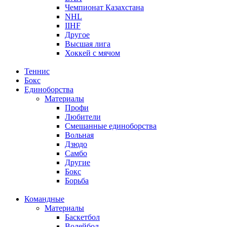
Чемпионат Казахстана
NHL
IIHF
Другое
Высшая лига
Хоккей с мячом
Теннис
Бокс
Единоборства
Материалы
Профи
Любители
Смешанные единоборства
Вольная
Дзюдо
Самбо
Другие
Бокс
Борьба
Командные
Материалы
Баскетбол
Волейбол