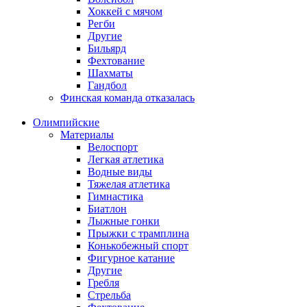
Хоккей с мячом
Регби
Другие
Бильярд
Фехтование
Шахматы
Гандбол
Финская команда отказалась
Олимпийские
Материалы
Велоспорт
Легкая атлетика
Водные виды
Тяжелая атлетика
Гимнастика
Биатлон
Лыжные гонки
Прыжки с трамплина
Конькобежный спорт
Фигурное катание
Другие
Гребля
Стрельба