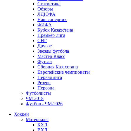
Статистика
Обзоры
ЛДЮФА
Наш соперник
ФИФА
Кубок Казахстана
Премьер-лига
СНГ
Другое
Звезды футбола
Мастер-Класс
Футзал
Сборная Казахстана
Европейские чемпионаты
Первая лига
Резерв
Персона
Футболисты
ЧМ-2018
Футбол - ЧМ-2026
Хоккей
Материалы
КХЛ
ВХЛ