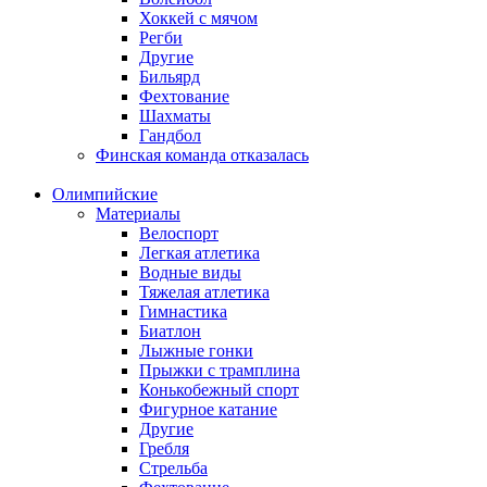
Хоккей с мячом
Регби
Другие
Бильярд
Фехтование
Шахматы
Гандбол
Финская команда отказалась
Олимпийские
Материалы
Велоспорт
Легкая атлетика
Водные виды
Тяжелая атлетика
Гимнастика
Биатлон
Лыжные гонки
Прыжки с трамплина
Конькобежный спорт
Фигурное катание
Другие
Гребля
Стрельба