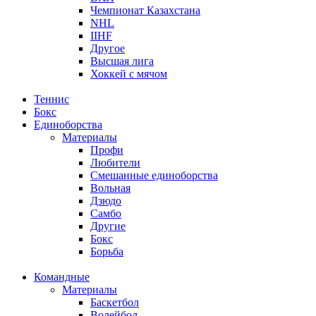
Чемпионат Казахстана
NHL
IIHF
Другое
Высшая лига
Хоккей с мячом
Теннис
Бокс
Единоборства
Материалы
Профи
Любители
Смешанные единоборства
Вольная
Дзюдо
Самбо
Другие
Бокс
Борьба
Командные
Материалы
Баскетбол
Волейбол