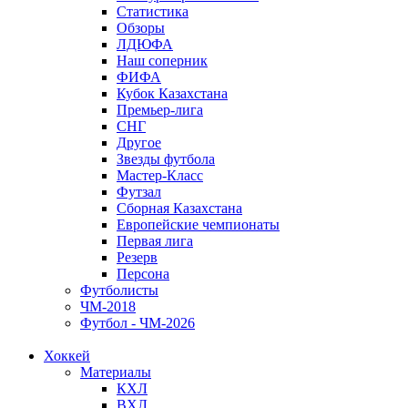
Статистика
Обзоры
ЛДЮФА
Наш соперник
ФИФА
Кубок Казахстана
Премьер-лига
СНГ
Другое
Звезды футбола
Мастер-Класс
Футзал
Сборная Казахстана
Европейские чемпионаты
Первая лига
Резерв
Персона
Футболисты
ЧМ-2018
Футбол - ЧМ-2026
Хоккей
Материалы
КХЛ
ВХЛ