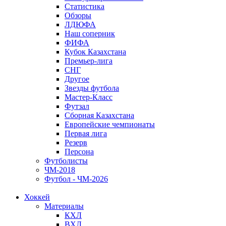
Статистика
Обзоры
ЛДЮФА
Наш соперник
ФИФА
Кубок Казахстана
Премьер-лига
СНГ
Другое
Звезды футбола
Мастер-Класс
Футзал
Сборная Казахстана
Европейские чемпионаты
Первая лига
Резерв
Персона
Футболисты
ЧМ-2018
Футбол - ЧМ-2026
Хоккей
Материалы
КХЛ
ВХЛ