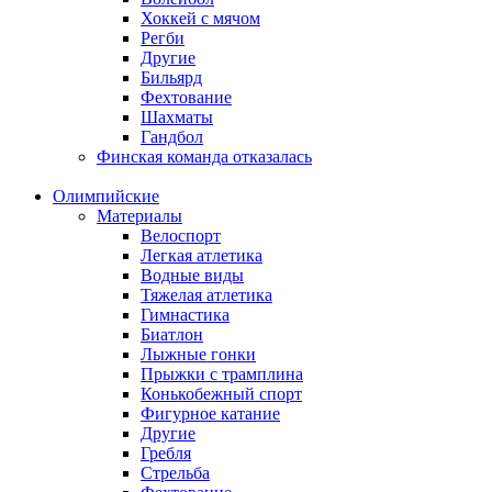
Хоккей с мячом
Регби
Другие
Бильярд
Фехтование
Шахматы
Гандбол
Финская команда отказалась
Олимпийские
Материалы
Велоспорт
Легкая атлетика
Водные виды
Тяжелая атлетика
Гимнастика
Биатлон
Лыжные гонки
Прыжки с трамплина
Конькобежный спорт
Фигурное катание
Другие
Гребля
Стрельба