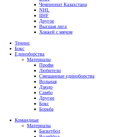
Чемпионат Казахстана
NHL
IIHF
Другое
Высшая лига
Хоккей с мячом
Теннис
Бокс
Единоборства
Материалы
Профи
Любители
Смешанные единоборства
Вольная
Дзюдо
Самбо
Другие
Бокс
Борьба
Командные
Материалы
Баскетбол
Волейбол