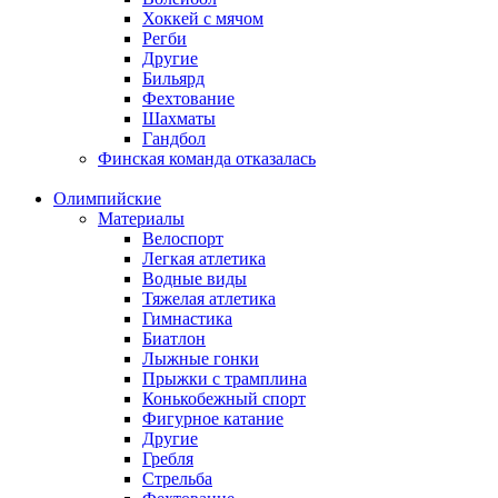
Хоккей с мячом
Регби
Другие
Бильярд
Фехтование
Шахматы
Гандбол
Финская команда отказалась
Олимпийские
Материалы
Велоспорт
Легкая атлетика
Водные виды
Тяжелая атлетика
Гимнастика
Биатлон
Лыжные гонки
Прыжки с трамплина
Конькобежный спорт
Фигурное катание
Другие
Гребля
Стрельба