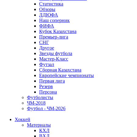
Статистика
Обзоры
ЛДЮФА
Наш соперник
ФИФА
Кубок Казахстана
Премьер-лига
СНГ
Другое
Звезды футбола
Мастер-Класс
Футзал
Сборная Казахстана
Европейские чемпионаты
Первая лига
Резерв
Персона
Футболисты
ЧМ-2018
Футбол - ЧМ-2026
Хоккей
Материалы
КХЛ
ВХЛ