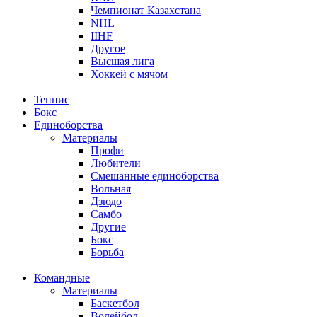
Чемпионат Казахстана
NHL
IIHF
Другое
Высшая лига
Хоккей с мячом
Теннис
Бокс
Единоборства
Материалы
Профи
Любители
Смешанные единоборства
Вольная
Дзюдо
Самбо
Другие
Бокс
Борьба
Командные
Материалы
Баскетбол
Волейбол