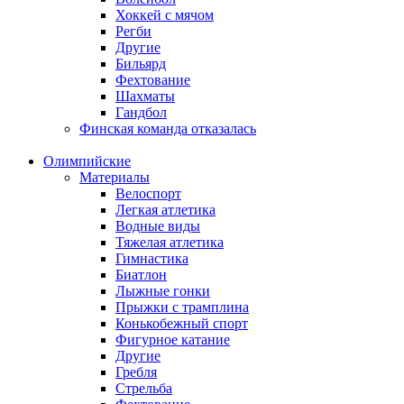
Хоккей с мячом
Регби
Другие
Бильярд
Фехтование
Шахматы
Гандбол
Финская команда отказалась
Олимпийские
Материалы
Велоспорт
Легкая атлетика
Водные виды
Тяжелая атлетика
Гимнастика
Биатлон
Лыжные гонки
Прыжки с трамплина
Конькобежный спорт
Фигурное катание
Другие
Гребля
Стрельба