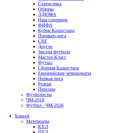
Статистика
Обзоры
ЛДЮФА
Наш соперник
ФИФА
Кубок Казахстана
Премьер-лига
СНГ
Другое
Звезды футбола
Мастер-Класс
Футзал
Сборная Казахстана
Европейские чемпионаты
Первая лига
Резерв
Персона
Футболисты
ЧМ-2018
Футбол - ЧМ-2026
Хоккей
Материалы
КХЛ
ВХЛ