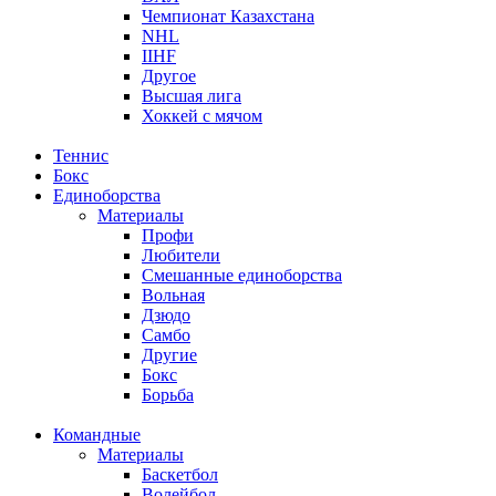
Чемпионат Казахстана
NHL
IIHF
Другое
Высшая лига
Хоккей с мячом
Теннис
Бокс
Единоборства
Материалы
Профи
Любители
Смешанные единоборства
Вольная
Дзюдо
Самбо
Другие
Бокс
Борьба
Командные
Материалы
Баскетбол
Волейбол