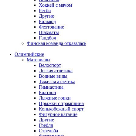
Хоккей с мячом
Регби
Другие
Бильярд
Фехтование
Шахматы
Гандбол
Финская команда отказалась
Олимпийские
Материалы
Велоспорт
Легкая атлетика
Водные виды
Тяжелая атлетика
Гимнастика
Биатлон
Лыжные гонки
Прыжки с трамплина
Конькобежный спорт
Фигурное катание
Другие
Гребля
Стрельба