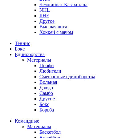
Чемпионат Казахстана
NHL
IIHF
Другое
Высшая лига
Хоккей с мячом
Теннис
Бокс
Единоборства
Материалы
Профи
Любители
Смешанные единоборства
Вольная
Дзюдо
Самбо
Другие
Бокс
Борьба
Командные
Материалы
Баскетбол
Волейбол