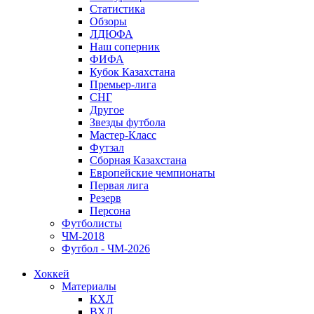
Статистика
Обзоры
ЛДЮФА
Наш соперник
ФИФА
Кубок Казахстана
Премьер-лига
СНГ
Другое
Звезды футбола
Мастер-Класс
Футзал
Сборная Казахстана
Европейские чемпионаты
Первая лига
Резерв
Персона
Футболисты
ЧМ-2018
Футбол - ЧМ-2026
Хоккей
Материалы
КХЛ
ВХЛ