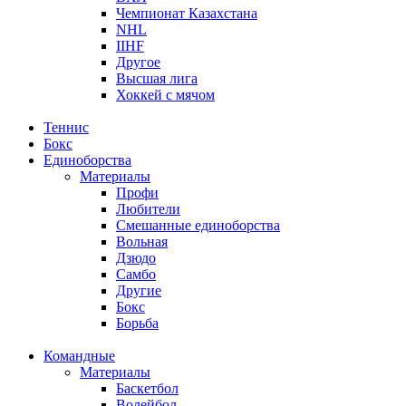
Чемпионат Казахстана
NHL
IIHF
Другое
Высшая лига
Хоккей с мячом
Теннис
Бокс
Единоборства
Материалы
Профи
Любители
Смешанные единоборства
Вольная
Дзюдо
Самбо
Другие
Бокс
Борьба
Командные
Материалы
Баскетбол
Волейбол