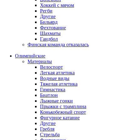
Хоккей с мячом
Регби
Другие
Бильярд
Фехтование
Шахматы
Гандбол
Финская команда отказалась
Олимпийские
Материалы
Велоспорт
Легкая атлетика
Водные виды
Тяжелая атлетика
Гимнастика
Биатлон
Лыжные гонки
Прыжки с трамплина
Конькобежный спорт
Фигурное катание
Другие
Гребля
Стрельба