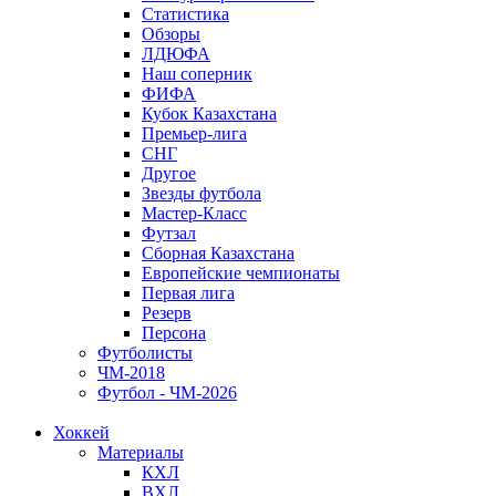
Статистика
Обзоры
ЛДЮФА
Наш соперник
ФИФА
Кубок Казахстана
Премьер-лига
СНГ
Другое
Звезды футбола
Мастер-Класс
Футзал
Сборная Казахстана
Европейские чемпионаты
Первая лига
Резерв
Персона
Футболисты
ЧМ-2018
Футбол - ЧМ-2026
Хоккей
Материалы
КХЛ
ВХЛ