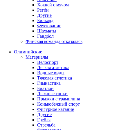
Хоккей с мячом
Регби
Другие
Бильярд
Фехтование
Шахматы
Гандбол
Финская команда отказалась
Олимпийские
Материалы
Велоспорт
Легкая атлетика
Водные виды
Тяжелая атлетика
Гимнастика
Биатлон
Лыжные гонки
Прыжки с трамплина
Конькобежный спорт
Фигурное катание
Другие
Гребля
Стрельба