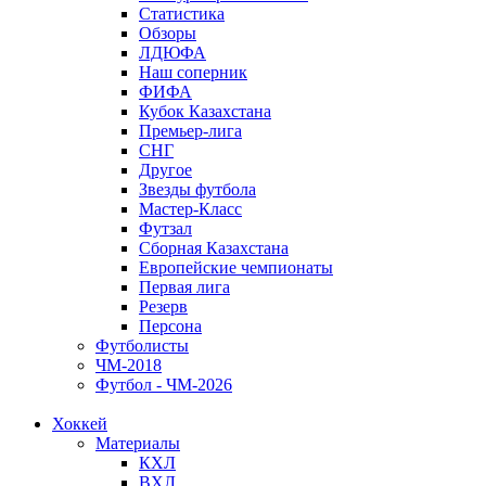
Статистика
Обзоры
ЛДЮФА
Наш соперник
ФИФА
Кубок Казахстана
Премьер-лига
СНГ
Другое
Звезды футбола
Мастер-Класс
Футзал
Сборная Казахстана
Европейские чемпионаты
Первая лига
Резерв
Персона
Футболисты
ЧМ-2018
Футбол - ЧМ-2026
Хоккей
Материалы
КХЛ
ВХЛ