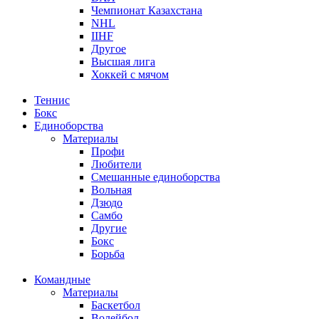
Чемпионат Казахстана
NHL
IIHF
Другое
Высшая лига
Хоккей с мячом
Теннис
Бокс
Единоборства
Материалы
Профи
Любители
Смешанные единоборства
Вольная
Дзюдо
Самбо
Другие
Бокс
Борьба
Командные
Материалы
Баскетбол
Волейбол