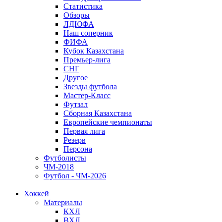
Статистика
Обзоры
ЛДЮФА
Наш соперник
ФИФА
Кубок Казахстана
Премьер-лига
СНГ
Другое
Звезды футбола
Мастер-Класс
Футзал
Сборная Казахстана
Европейские чемпионаты
Первая лига
Резерв
Персона
Футболисты
ЧМ-2018
Футбол - ЧМ-2026
Хоккей
Материалы
КХЛ
ВХЛ