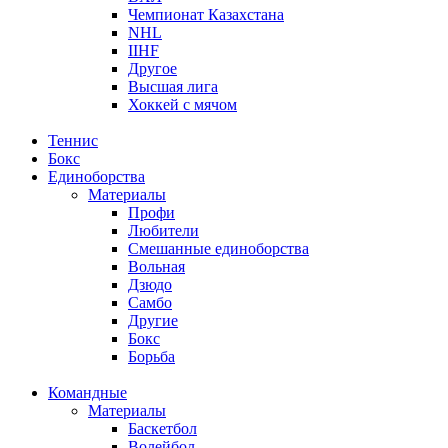
Чемпионат Казахстана
NHL
IIHF
Другое
Высшая лига
Хоккей с мячом
Теннис
Бокс
Единоборства
Материалы
Профи
Любители
Смешанные единоборства
Вольная
Дзюдо
Самбо
Другие
Бокс
Борьба
Командные
Материалы
Баскетбол
Волейбол