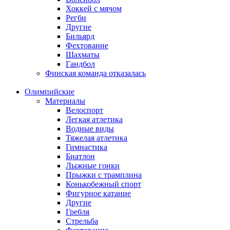
Хоккей с мячом
Регби
Другие
Бильярд
Фехтование
Шахматы
Гандбол
Финская команда отказалась
Олимпийские
Материалы
Велоспорт
Легкая атлетика
Водные виды
Тяжелая атлетика
Гимнастика
Биатлон
Лыжные гонки
Прыжки с трамплина
Конькобежный спорт
Фигурное катание
Другие
Гребля
Стрельба